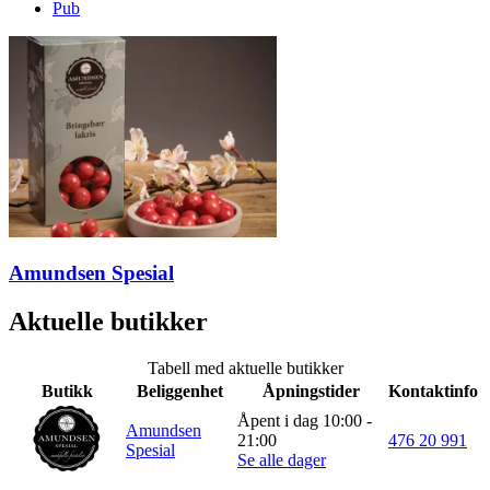
Pub
Inspirasjon
Søk
Åpningstider
Praktisk informasjon
Amundsen Spesial
Ledige stillinger
Aktuelle butikker
Magasin
Tabell med aktuelle butikker
Gavekort
Butikk
Beliggenhet
Åpningstider
Kontaktinfo
Finn frem
Åpent i dag 10:00 -
Amundsen
21:00
476 20 991
Spesial
Se alle dager