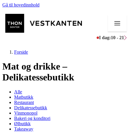
Gå til hovedinnhold
I dag:
10 - 21
Forside
Mat og drikke –
Delikatessebutikk
Butikker
Mat og drikke
Alle
Matbutikk
Helse
Restaurant
Delikatessebutikk
Vinmonopol
Aktiviteter
Bakeri og konditori
Ølbutikk
Tilbud
Takeaway