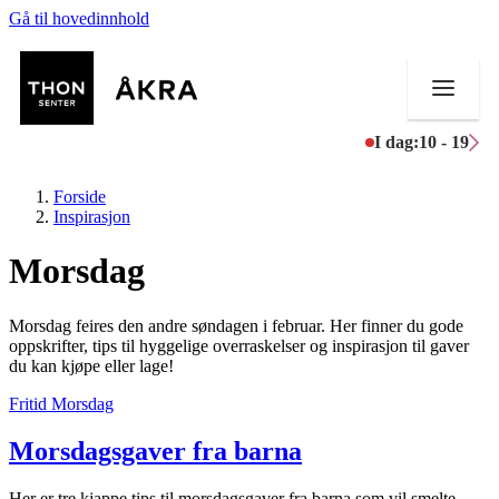
Gå til hovedinnhold
I dag:
10 - 19
Forside
Inspirasjon
Morsdag
Butikker
Morsdag feires den andre søndagen i februar. Her finner du gode
Mat og drikke
oppskrifter, tips til hyggelige overraskelser og inspirasjon til gaver
du kan kjøpe eller lage!
Helse
Fritid
Morsdag
Aktiviteter
Morsdagsgaver fra barna
Tilbud
Her er tre kjappe tips til morsdagsgaver fra barna som vil smelte