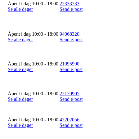
Åpent i dag 10:00 - 18:00
22333733
Se alle dager
Send e-post
Åpent i dag 10:00 - 18:00
94068320
Se alle dager
Send e-post
Åpent i dag 10:00 - 18:00
21095990
Se alle dager
Send e-post
Åpent i dag 10:00 - 18:00
22179905
Se alle dager
Send e-post
Åpent i dag 10:00 - 18:00
47202056
Se alle dager
Send e-post