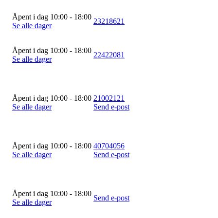
Åpent i dag 10:00 - 18:00
23218621
Se alle dager
Åpent i dag 10:00 - 18:00
22422081
Se alle dager
Åpent i dag 10:00 - 18:00
21002121
Se alle dager
Send e-post
Åpent i dag 10:00 - 18:00
40704056
Se alle dager
Send e-post
Åpent i dag 10:00 - 18:00
Send e-post
Se alle dager