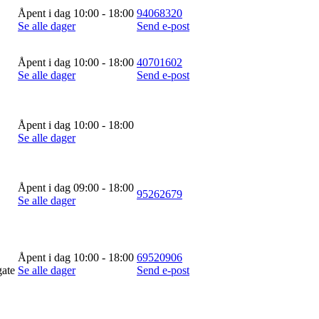
Åpent i dag 10:00 - 18:00
94068320
Se alle dager
Send e-post
Åpent i dag 10:00 - 18:00
40701602
Se alle dager
Send e-post
Åpent i dag 10:00 - 18:00
Se alle dager
Åpent i dag 09:00 - 18:00
95262679
Se alle dager
Åpent i dag 10:00 - 18:00
69520906
gate
Se alle dager
Send e-post