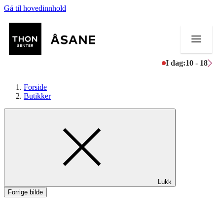
Gå til hovedinnhold
I dag:
10 - 18
Forside
Butikker
Butikker
Mat og drikke
Helse
Lukk
Aktiviteter
Forrige bilde
Tilbud