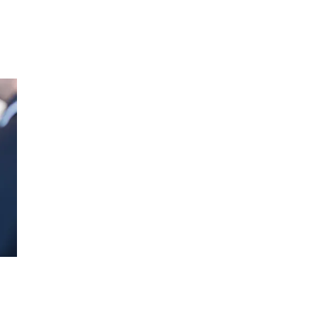
Kundeklubb
Inspirasjon
Søk
Åpningstider
Praktisk informasjon
Ledige stillinger
Magasin
Gavekort
Finn frem