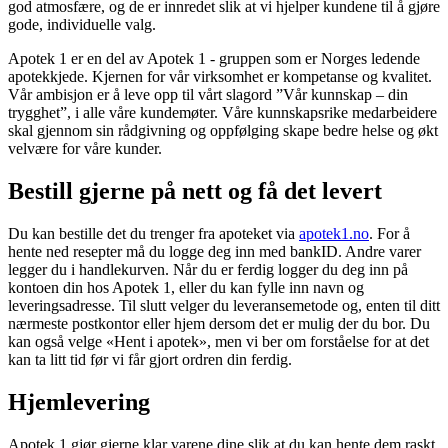
god atmosfære, og de er innredet slik at vi hjelper kundene til å gjøre
gode, individuelle valg.
Apotek 1 er en del av Apotek 1 - gruppen som er Norges ledende
apotekkjede. Kjernen for vår virksomhet er kompetanse og kvalitet.
Vår ambisjon er å leve opp til vårt slagord ”Vår kunnskap – din
trygghet”, i alle våre kundemøter. Våre kunnskapsrike medarbeidere
skal gjennom sin rådgivning og oppfølging skape bedre helse og økt
velvære for våre kunder.
Bestill gjerne på nett og få det levert
Du kan bestille det du trenger fra apoteket via
apotek1.no
. For å
hente ned resepter må du logge deg inn med bankID. Andre varer
legger du i handlekurven. Når du er ferdig logger du deg inn på
kontoen din hos Apotek 1, eller du kan fylle inn navn og
leveringsadresse. Til slutt velger du leveransemetode og, enten til ditt
nærmeste postkontor eller hjem dersom det er mulig der du bor. Du
kan også velge «Hent i apotek», men vi ber om forståelse for at det
kan ta litt tid før vi får gjort ordren din ferdig.
Hjemlevering
Apotek 1 gjør gjerne klar varene dine slik at du kan hente dem raskt