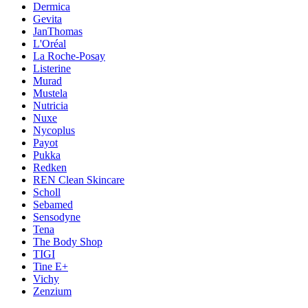
Dermica
Gevita
JanThomas
L'Oréal
La Roche-Posay
Listerine
Murad
Mustela
Nutricia
Nuxe
Nycoplus
Payot
Pukka
Redken
REN Clean Skincare
Scholl
Sebamed
Sensodyne
Tena
The Body Shop
TIGI
Tine E+
Vichy
Zenzium