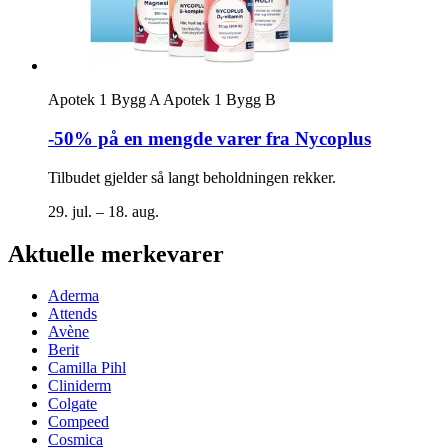
Apotek 1 Bygg A
Apotek 1 Bygg B
-50% på en mengde varer fra Nycoplus
Tilbudet gjelder så langt beholdningen rekker.
29. jul. – 18. aug.
Aktuelle merkevarer
Aderma
Attends
Avène
Berit
Camilla Pihl
Cliniderm
Colgate
Compeed
Cosmica