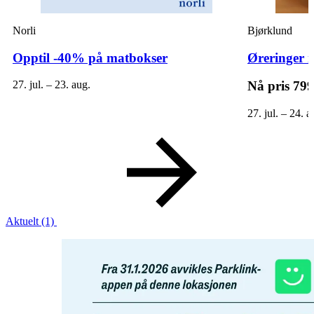
Norli
Bjørklund
Opptil -40% på matbokser
Øreringer m
27. jul. – 23. aug.
Nå pris
799
27. jul. – 24. a
Aktuelt
(1)