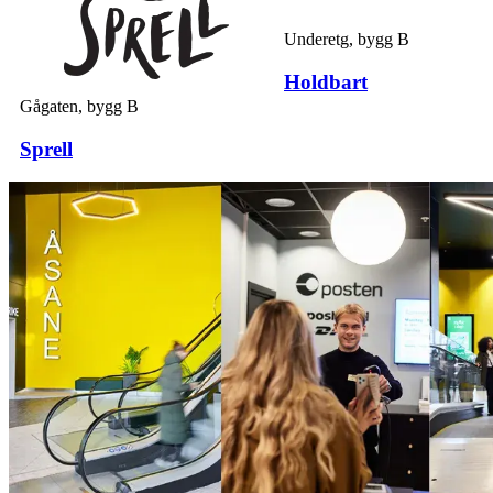
Underetg, bygg B
Holdbart
Gågaten, bygg B
Sprell