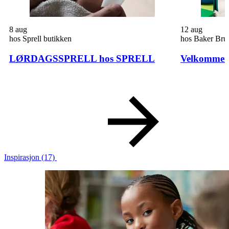
Søk
8
aug
12
aug
hos Sprell butikken
hos Baker Bru
LØRDAGSSPRELL hos SPRELL
Velkommen
Åpningstider
Praktisk informasjon
Ledige stillinger
Magasin
Gavekort
Inspirasjon
(17)
Finn frem