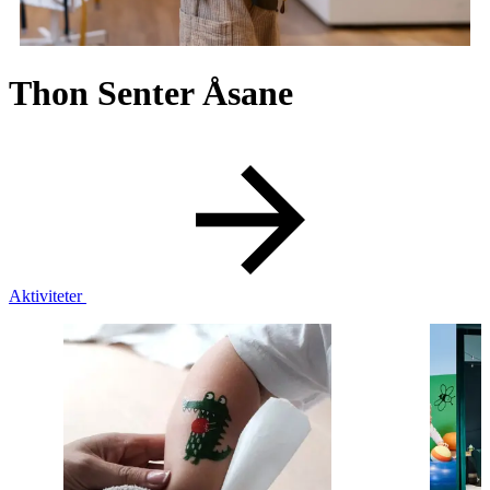
Thon Senter Åsane
Butikker
Mat og drikke
Helse
Aktiviteter
Aktiviteter
Tilbud
Kundeklubb
Inspirasjon