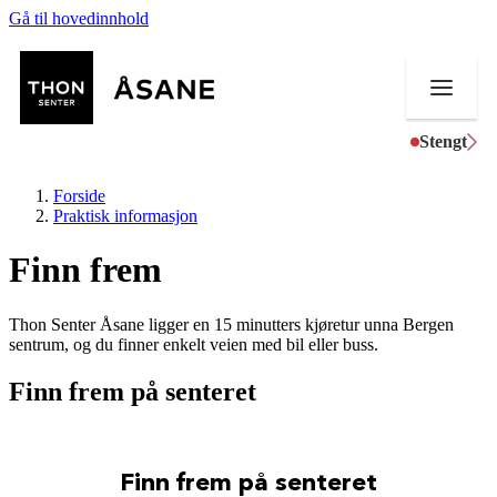
Gå til hovedinnhold
Stengt
Forside
Praktisk informasjon
Finn frem
Butikker
Thon Senter Åsane ligger en 15 minutters kjøretur unna Bergen
Mat og drikke
sentrum, og du finner enkelt veien med bil eller buss.
Helse
Finn frem på senteret
Aktiviteter
Tilbud