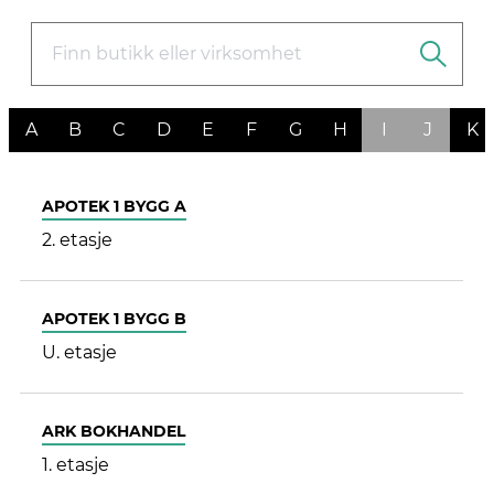
Kundeklubb
Inspirasjon
Søk
Åpningstider
Praktisk informasjon
Ledige stillinger
Magasin
Gavekort
Finn frem