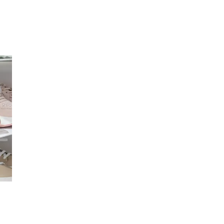
Kundeklubb
Inspirasjon
Søk
Åpningstider
Praktisk informasjon
Ledige stillinger
Magasin
Gavekort
Finn frem