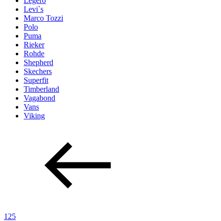
Legero
Levi`s
Marco Tozzi
Polo
Puma
Rieker
Rohde
Shepherd
Skechers
Superfit
Timberland
Vagabond
Vans
Viking
125