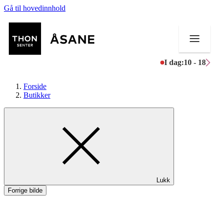
Gå til hovedinnhold
I dag:
10 - 18
Forside
Butikker
Butikker
Mat og drikke
Helse
Lukk
Aktiviteter
Forrige bilde
Tilbud