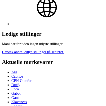
Ledige stillinger
Mani har for tiden ingen utlyste stillinger.
Utforsk andre ledige stillinger på senteret.
Aktuelle merkevarer
Ara
Caprice
CPH Comfort
Duffy
Ecco
Gabor
Gant
Klaveness