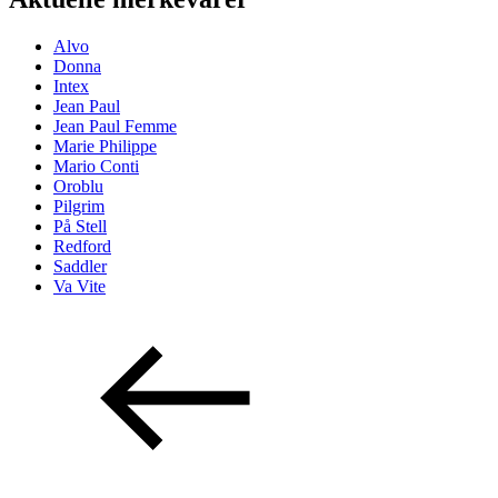
Alvo
Donna
Intex
Jean Paul
Jean Paul Femme
Marie Philippe
Mario Conti
Oroblu
Pilgrim
På Stell
Redford
Saddler
Va Vite