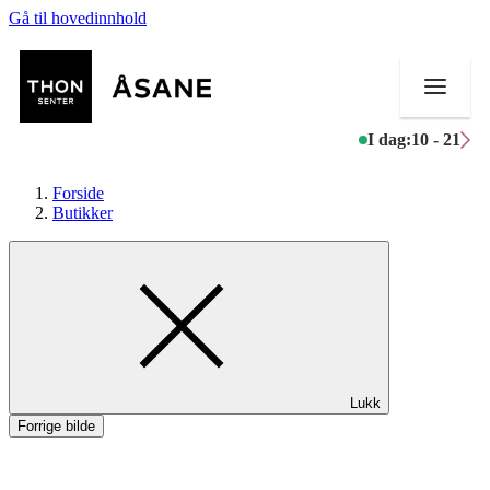
Gå til hovedinnhold
I dag:
10 - 21
Forside
Butikker
Butikker
Mat og drikke
Helse
Lukk
Aktiviteter
Forrige bilde
Tilbud