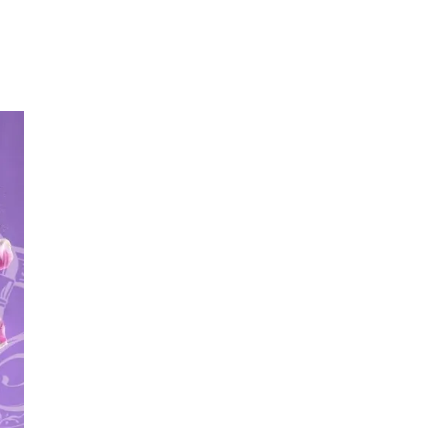
Kundeklubb
Inspirasjon
Søk
Åpningstider
Praktisk informasjon
Ledige stillinger
Magasin
Gavekort
Finn frem