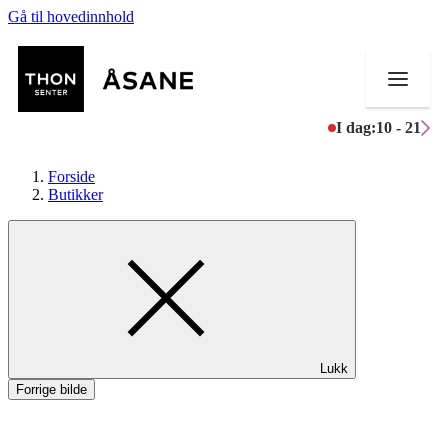
Gå til hovedinnhold
I dag:
10 - 21
Forside
Butikker
Butikker
Mat og drikke
Helse
Lukk
Aktiviteter
Forrige bilde
Tilbud