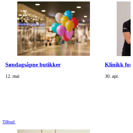
Søndagsåpne butikker
Klinikk for
12. mai
30. apr.
Tilbud