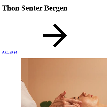
Thon Senter Bergen
Butikker
Mat og drikke
Helse
Aktuelt
(4)
Aktiviteter
Tilbud
Inspirasjon
Søk