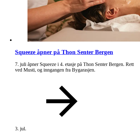
Åpningstider
Praktisk informasjon
Ledige stillinger
Magasin
Squeeze åpner på Thon Senter Bergen
Gavekort
7. juli åpner Squeeze i 4. etasje på Thon Senter Bergen. Rett
Finn frem
ved Musti, og inngangen fra Bygarasjen.
3. jul.