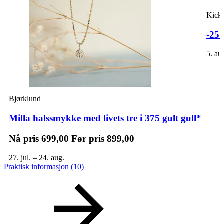
Kick
-25
5. au
Bjørklund
Milla halssmykke med livets tre i 375 gult gull*
Nå pris
699,00
Før pris
899,00
27. jul. – 24. aug.
Praktisk informasjon
(10)