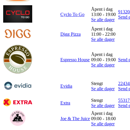
Åpent i dag
91320
Cyclo To Go
13:00 - 19:00
Send e
Se alle dager
Åpent i dag
Digg Pizza
11:00 - 22:00
Se alle dager
Åpent i dag
Espresso House
09:00 - 19:00
Send e
Se alle dager
Stengt
22434
Evidia
Se alle dager
Send e
Stengt
55317
Extra
Se alle dager
Send e
Åpent i dag
Joe & The Juice
09:00 - 18:00
Se alle dager