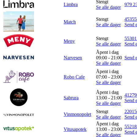
Stengt
Limbra
979 2
Se alle dager
Stengt
45355
Match
Se alle dager
Send e
Stengt
55301
Meny
Se alle dager
Send e
Åpent i dag
Narvesen
09:00 - 21:00
Send e
Se alle dager
Åpent i dag
Robo Cafe
07:00 - 23:00
Se alle dager
Åpent i dag
41279
Sabrura
13:00 - 21:00
Send e
Se alle dager
Stengt
22015
Vinmonopolet
Se alle dager
Send e
Åpent i dag
55218
Vitusapotek
13:00 - 23:00
Send e
Se alle dager