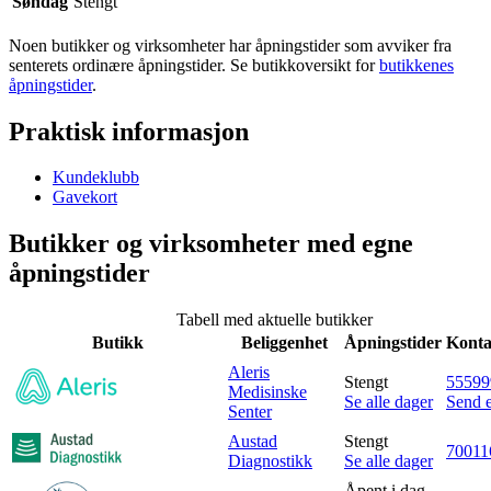
Søndag
Stengt
Inspirasjon
Noen butikker og virksomheter har åpningstider som avviker fra
senterets ordinære åpningstider. Se butikkoversikt for
butikkenes
åpningstider
.
Søk
Praktisk informasjon
Kundeklubb
Gavekort
Åpningstider
Butikker og virksomheter med egne
Praktisk informasjon
åpningstider
Ledige stillinger
Tabell med aktuelle butikker
Magasin
Butikk
Beliggenhet
Åpningstider
Konta
Gavekort
Aleris
Stengt
55599
Medisinske
Se alle dager
Send e
Finn frem
Senter
Austad
Stengt
70011
Diagnostikk
Se alle dager
Åpent i dag