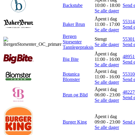
Backstube
10:00 - 18:00
Send e
Se alle dager
Åpent i dag
55314
Baker Brun
11:00 - 17:00
Send e
Se alle dager
Bergen
Stengt
55301
Storsenter
Se alle dager
Send e
Tannlegepraksis
Åpent i dag
48951
Big Bite
11:00 - 16:00
Send e
Se alle dager
Åpent i dag
Botanica
55310
11:00 - 16:00
Blomster
Send e
Se alle dager
Åpent i dag
48227
Brun og Blid
06:00 - 23:00
Send e
Se alle dager
Åpent i dag
Burger King
09:00 - 23:00
Send e
Se alle dager