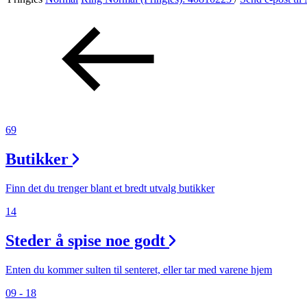
Aktiviteter
Tilbud
Inspirasjon
69
Butikker
Søk
Finn det du trenger blant et bredt utvalg butikker
14
Steder å spise noe godt
Åpningstider
Praktisk informasjon
Enten du kommer sulten til senteret, eller tar med varene hjem
09 - 18
Ledige stillinger