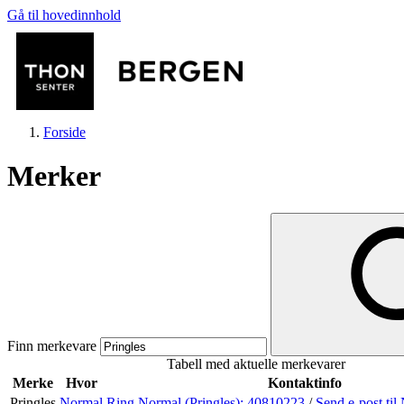
Gå til hovedinnhold
Forside
Merker
Butikker
Mat og drikke
Finn merkevare
Tabell med aktuelle merkevarer
Helse
Merke
Hvor
Kontaktinfo
Pringles
Normal
Ring Normal (Pringles):
40810223
/
Send e-post
til