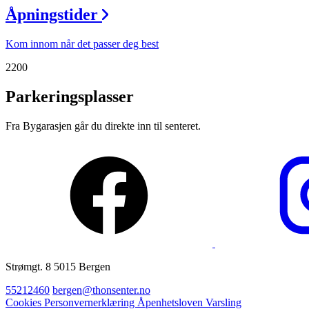
Åpningstider
Magasin
Gavekort
Kom innom når det passer deg best
Finn frem
2200
Parkeringsplasser
Fra Bygarasjen går du direkte inn til senteret.
Strømgt. 8 5015 Bergen
55212460
bergen@thonsenter.no
Cookies
Personvernerklæring
Åpenhetsloven
Varsling