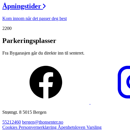
Åpningstider
Magasin
Gavekort
Kom innom når det passer deg best
Finn frem
2200
Parkeringsplasser
Fra Bygarasjen går du direkte inn til senteret.
Strømgt. 8 5015 Bergen
55212460
bergen@thonsenter.no
Cookies
Personvernerklæring
Åpenhetsloven
Varsling