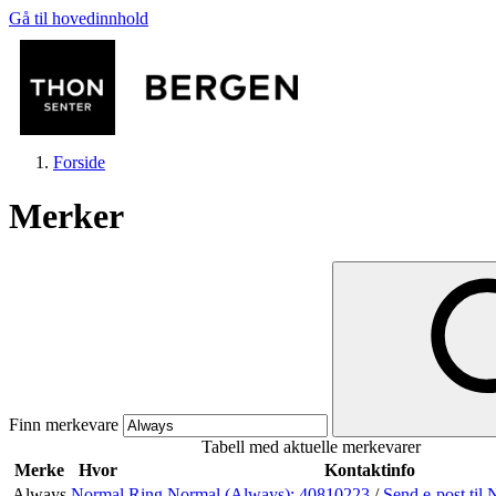
Gå til hovedinnhold
Forside
Merker
Butikker
Mat og drikke
Finn merkevare
Tabell med aktuelle merkevarer
Helse
Merke
Hvor
Kontaktinfo
Always
Normal
Ring Normal (Always):
40810223
/
Send e-post
til