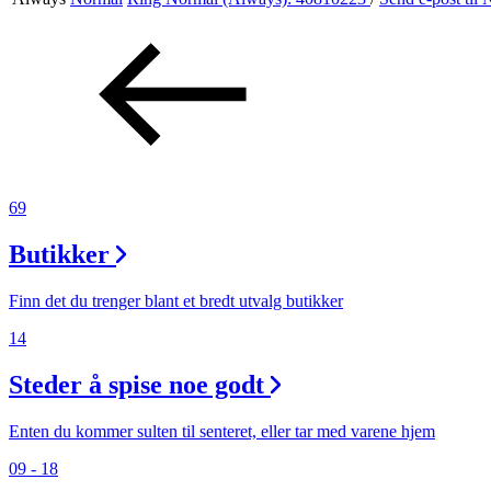
Aktiviteter
Tilbud
Inspirasjon
69
Butikker
Søk
Finn det du trenger blant et bredt utvalg butikker
14
Steder å spise noe godt
Åpningstider
Praktisk informasjon
Enten du kommer sulten til senteret, eller tar med varene hjem
09 - 18
Ledige stillinger