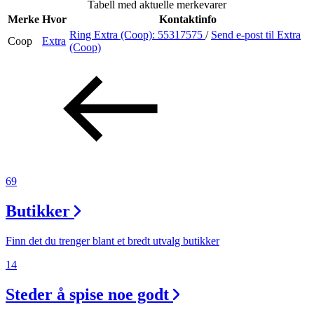
Tabell med aktuelle merkevarer
Inspirasjon
Merke
Hvor
Kontaktinfo
Ring Extra (Coop):
55317575
/
Send e-post
til Extra
Coop
Extra
(Coop)
Søk
Åpningstider
Praktisk informasjon
69
Ledige stillinger
Butikker
Magasin
Gavekort
Finn det du trenger blant et bredt utvalg butikker
Finn frem
14
Steder å spise noe godt