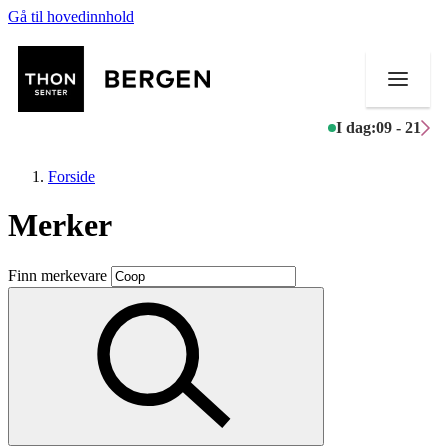
Gå til hovedinnhold
I dag:
09 - 21
Forside
Merker
Butikker
Finn merkevare
Mat og drikke
Helse
Aktiviteter
Tilbud