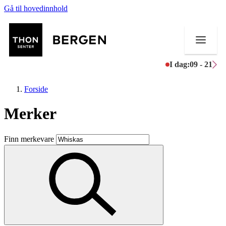
Gå til hovedinnhold
I dag:
09 - 21
Forside
Merker
Butikker
Finn merkevare
Mat og drikke
Helse
Aktiviteter
Tilbud