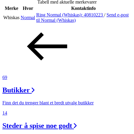
Tabell med aktuelle merkevarer
Inspirasjon
Merke
Hvor
Kontaktinfo
Ring Normal (Whiskas):
40810223
/
Send e-post
Whiskas
Normal
til Normal (Whiskas)
Søk
Åpningstider
Praktisk informasjon
69
Ledige stillinger
Butikker
Magasin
Gavekort
Finn det du trenger blant et bredt utvalg butikker
Finn frem
14
Steder å spise noe godt