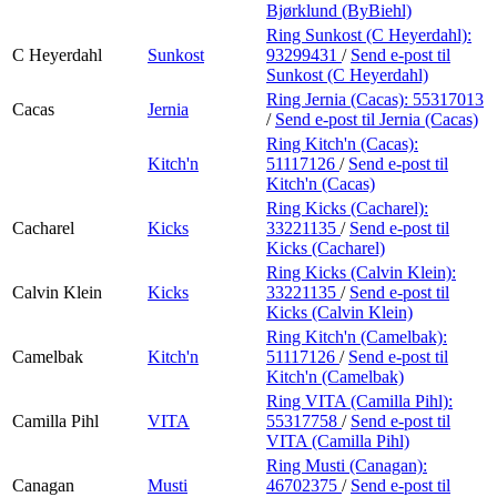
Bjørklund (ByBiehl)
Ring Sunkost (C Heyerdahl):
C Heyerdahl
Sunkost
93299431
/
Send e-post
til
Sunkost (C Heyerdahl)
Ring Jernia (Cacas):
55317013
Cacas
Jernia
/
Send e-post
til Jernia (Cacas)
Ring Kitch'n (Cacas):
Kitch'n
51117126
/
Send e-post
til
Kitch'n (Cacas)
Ring Kicks (Cacharel):
Cacharel
Kicks
33221135
/
Send e-post
til
Kicks (Cacharel)
Ring Kicks (Calvin Klein):
Calvin Klein
Kicks
33221135
/
Send e-post
til
Kicks (Calvin Klein)
Ring Kitch'n (Camelbak):
Camelbak
Kitch'n
51117126
/
Send e-post
til
Kitch'n (Camelbak)
Ring VITA (Camilla Pihl):
Camilla Pihl
VITA
55317758
/
Send e-post
til
VITA (Camilla Pihl)
Ring Musti (Canagan):
Canagan
Musti
46702375
/
Send e-post
til