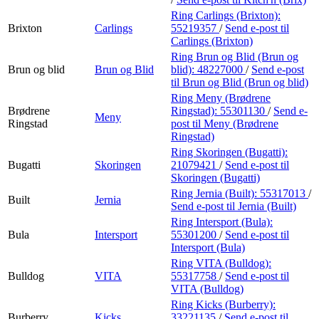
Ring Carlings (Brixton):
Brixton
Carlings
55219357
/
Send e-post
til
Carlings (Brixton)
Ring Brun og Blid (Brun og
Brun og blid
Brun og Blid
blid):
48227000
/
Send e-post
til Brun og Blid (Brun og blid)
Ring Meny (Brødrene
Brødrene
Ringstad):
55301130
/
Send e-
Meny
Ringstad
post
til Meny (Brødrene
Ringstad)
Ring Skoringen (Bugatti):
Bugatti
Skoringen
21079421
/
Send e-post
til
Skoringen (Bugatti)
Ring Jernia (Built):
55317013
/
Built
Jernia
Send e-post
til Jernia (Built)
Ring Intersport (Bula):
Bula
Intersport
55301200
/
Send e-post
til
Intersport (Bula)
Ring VITA (Bulldog):
Bulldog
VITA
55317758
/
Send e-post
til
VITA (Bulldog)
Ring Kicks (Burberry):
Burberry
Kicks
33221135
/
Send e-post
til