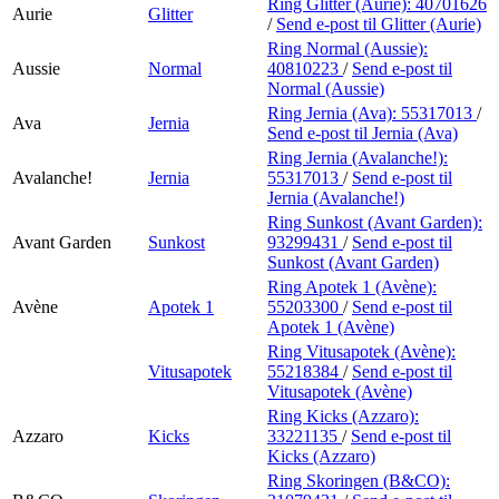
Ring Glitter (Aurie):
40701626
Aurie
Glitter
/
Send e-post
til Glitter (Aurie)
Ring Normal (Aussie):
Aussie
Normal
40810223
/
Send e-post
til
Normal (Aussie)
Ring Jernia (Ava):
55317013
/
Ava
Jernia
Send e-post
til Jernia (Ava)
Ring Jernia (Avalanche!):
Avalanche!
Jernia
55317013
/
Send e-post
til
Jernia (Avalanche!)
Ring Sunkost (Avant Garden):
Avant Garden
Sunkost
93299431
/
Send e-post
til
Sunkost (Avant Garden)
Ring Apotek 1 (Avène):
Avène
Apotek 1
55203300
/
Send e-post
til
Apotek 1 (Avène)
Ring Vitusapotek (Avène):
Vitusapotek
55218384
/
Send e-post
til
Vitusapotek (Avène)
Ring Kicks (Azzaro):
Azzaro
Kicks
33221135
/
Send e-post
til
Kicks (Azzaro)
Ring Skoringen (B&CO):