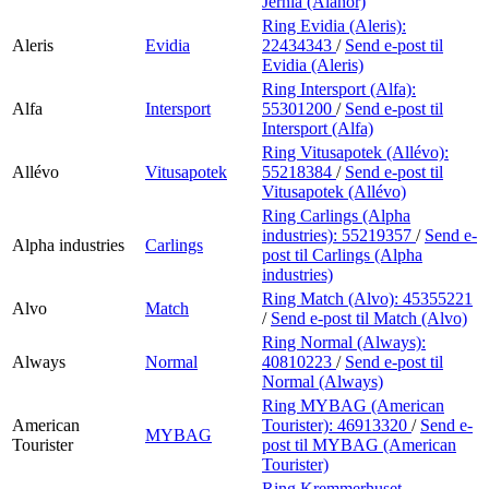
Jernia (Alanor)
Ring Evidia (Aleris):
Aleris
Evidia
22434343
/
Send e-post
til
Evidia (Aleris)
Ring Intersport (Alfa):
Alfa
Intersport
55301200
/
Send e-post
til
Intersport (Alfa)
Ring Vitusapotek (Allévo):
Allévo
Vitusapotek
55218384
/
Send e-post
til
Vitusapotek (Allévo)
Ring Carlings (Alpha
industries):
55219357
/
Send e-
Alpha industries
Carlings
post
til Carlings (Alpha
industries)
Ring Match (Alvo):
45355221
Alvo
Match
/
Send e-post
til Match (Alvo)
Ring Normal (Always):
Always
Normal
40810223
/
Send e-post
til
Normal (Always)
Ring MYBAG (American
American
Tourister):
46913320
/
Send e-
MYBAG
Tourister
post
til MYBAG (American
Tourister)
Ring Kremmerhuset