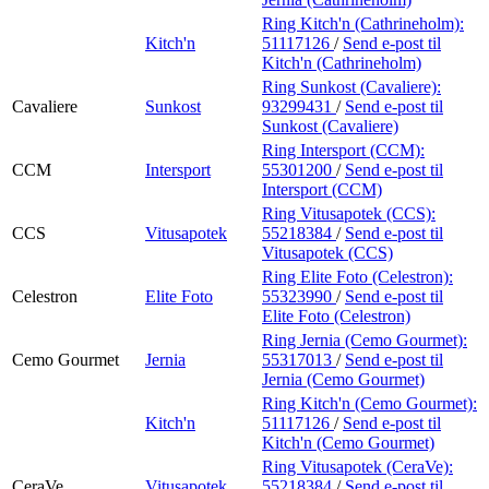
Ring Kitch'n (Cathrineholm):
Kitch'n
51117126
/
Send e-post
til
Kitch'n (Cathrineholm)
Ring Sunkost (Cavaliere):
Cavaliere
Sunkost
93299431
/
Send e-post
til
Sunkost (Cavaliere)
Ring Intersport (CCM):
CCM
Intersport
55301200
/
Send e-post
til
Intersport (CCM)
Ring Vitusapotek (CCS):
CCS
Vitusapotek
55218384
/
Send e-post
til
Vitusapotek (CCS)
Ring Elite Foto (Celestron):
Celestron
Elite Foto
55323990
/
Send e-post
til
Elite Foto (Celestron)
Ring Jernia (Cemo Gourmet):
Cemo Gourmet
Jernia
55317013
/
Send e-post
til
Jernia (Cemo Gourmet)
Ring Kitch'n (Cemo Gourmet):
Kitch'n
51117126
/
Send e-post
til
Kitch'n (Cemo Gourmet)
Ring Vitusapotek (CeraVe):
CeraVe
Vitusapotek
55218384
/
Send e-post
til