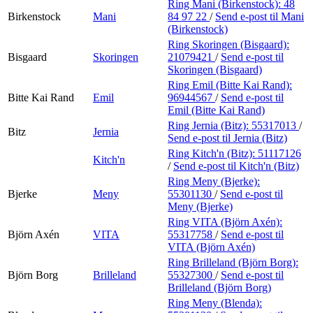
Ring Mani (Birkenstock):
48
Birkenstock
Mani
84 97 22
/
Send e-post
til Mani
(Birkenstock)
Ring Skoringen (Bisgaard):
Bisgaard
Skoringen
21079421
/
Send e-post
til
Skoringen (Bisgaard)
Ring Emil (Bitte Kai Rand):
Bitte Kai Rand
Emil
96944567
/
Send e-post
til
Emil (Bitte Kai Rand)
Ring Jernia (Bitz):
55317013
/
Bitz
Jernia
Send e-post
til Jernia (Bitz)
Ring Kitch'n (Bitz):
51117126
Kitch'n
/
Send e-post
til Kitch'n (Bitz)
Ring Meny (Bjerke):
Bjerke
Meny
55301130
/
Send e-post
til
Meny (Bjerke)
Ring VITA (Björn Axén):
Björn Axén
VITA
55317758
/
Send e-post
til
VITA (Björn Axén)
Ring Brilleland (Björn Borg):
Björn Borg
Brilleland
55327300
/
Send e-post
til
Brilleland (Björn Borg)
Ring Meny (Blenda):