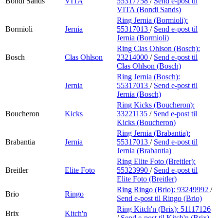
Bondi Sands
VITA
55317758
/
Send e-post
til
VITA (Bondi Sands)
Ring Jernia (Bormioli):
Bormioli
Jernia
55317013
/
Send e-post
til
Jernia (Bormioli)
Ring Clas Ohlson (Bosch):
Bosch
Clas Ohlson
23214000
/
Send e-post
til
Clas Ohlson (Bosch)
Ring Jernia (Bosch):
Jernia
55317013
/
Send e-post
til
Jernia (Bosch)
Ring Kicks (Boucheron):
Boucheron
Kicks
33221135
/
Send e-post
til
Kicks (Boucheron)
Ring Jernia (Brabantia):
Brabantia
Jernia
55317013
/
Send e-post
til
Jernia (Brabantia)
Ring Elite Foto (Breitler):
Breitler
Elite Foto
55323990
/
Send e-post
til
Elite Foto (Breitler)
Ring Ringo (Brio):
93249992
/
Brio
Ringo
Send e-post
til Ringo (Brio)
Ring Kitch'n (Brix):
51117126
Brix
Kitch'n
/
Send e-post
til Kitch'n (Brix)