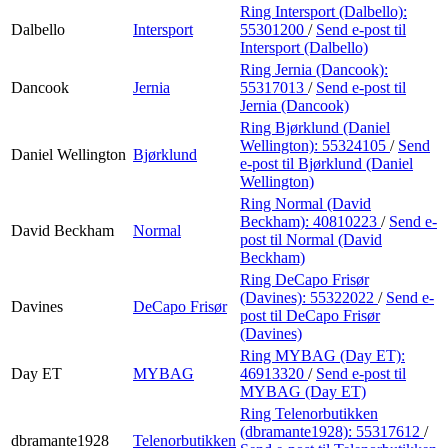
Ring Intersport (Dalbello):
Dalbello
Intersport
55301200
/
Send e-post
til
Intersport (Dalbello)
Ring Jernia (Dancook):
Dancook
Jernia
55317013
/
Send e-post
til
Jernia (Dancook)
Ring Bjørklund (Daniel
Wellington):
55324105
/
Send
Daniel Wellington
Bjørklund
e-post
til Bjørklund (Daniel
Wellington)
Ring Normal (David
Beckham):
40810223
/
Send e-
David Beckham
Normal
post
til Normal (David
Beckham)
Ring DeCapo Frisør
(Davines):
55322022
/
Send e-
Davines
DeCapo Frisør
post
til DeCapo Frisør
(Davines)
Ring MYBAG (Day ET):
Day ET
MYBAG
46913320
/
Send e-post
til
MYBAG (Day ET)
Ring Telenorbutikken
(dbramante1928):
55317612
/
dbramante1928
Telenorbutikken