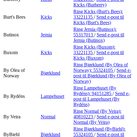
Kicks (Burberry)
Ring Kicks (Burt's Bees):
Burt's Bees
Kicks
33221135
/
Send e-post
til
Kicks (Burt's Bees)
Ring Jernia (Butinox):
Butinox
Jernia
55317013
/
Send e-post
til
Jernia (Butinox)
Ring Kicks (Buxom):
Buxom
Kicks
33221135
/
Send e-post
til
Kicks (Buxom)
Ring Bjørklund (By Olea of
By Olea of
Norway):
55324105
/
Send e-
Bjørklund
Norway
post
til Bjørklund (By Olea of
Norway)
Ring Lampehuset (By
Rydéns):
94151285
/
Send e-
By Rydéns
Lampehuset
post
til Lampehuset (By
Rydéns)
Ring Normal (By Veira):
By Veira
Normal
40810223
/
Send e-post
til
Normal (By Veira)
Ring Bjørklund (ByBiehl):
ByBiehl
Bjørklund
55324105
/
Send e-post
til