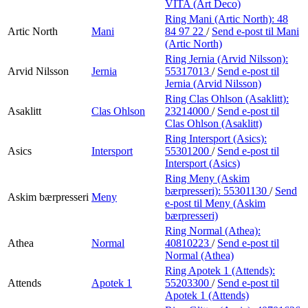
VITA (Art Deco)
Ring Mani (Artic North):
48
Artic North
Mani
84 97 22
/
Send e-post
til Mani
(Artic North)
Ring Jernia (Arvid Nilsson):
Arvid Nilsson
Jernia
55317013
/
Send e-post
til
Jernia (Arvid Nilsson)
Ring Clas Ohlson (Asaklitt):
Asaklitt
Clas Ohlson
23214000
/
Send e-post
til
Clas Ohlson (Asaklitt)
Ring Intersport (Asics):
Asics
Intersport
55301200
/
Send e-post
til
Intersport (Asics)
Ring Meny (Askim
bærpresseri):
55301130
/
Send
Askim bærpresseri
Meny
e-post
til Meny (Askim
bærpresseri)
Ring Normal (Athea):
Athea
Normal
40810223
/
Send e-post
til
Normal (Athea)
Ring Apotek 1 (Attends):
Attends
Apotek 1
55203300
/
Send e-post
til
Apotek 1 (Attends)