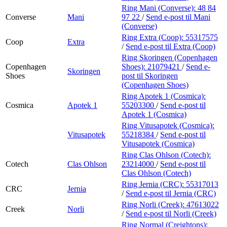
Ring Mani (Converse):
48 84
Converse
Mani
97 22
/
Send e-post
til Mani
(Converse)
Ring Extra (Coop):
55317575
Coop
Extra
/
Send e-post
til Extra (Coop)
Ring Skoringen (Copenhagen
Copenhagen
Shoes):
21079421
/
Send e-
Skoringen
Shoes
post
til Skoringen
(Copenhagen Shoes)
Ring Apotek 1 (Cosmica):
Cosmica
Apotek 1
55203300
/
Send e-post
til
Apotek 1 (Cosmica)
Ring Vitusapotek (Cosmica):
Vitusapotek
55218384
/
Send e-post
til
Vitusapotek (Cosmica)
Ring Clas Ohlson (Cotech):
Cotech
Clas Ohlson
23214000
/
Send e-post
til
Clas Ohlson (Cotech)
Ring Jernia (CRC):
55317013
CRC
Jernia
/
Send e-post
til Jernia (CRC)
Ring Norli (Creek):
47613022
Creek
Norli
/
Send e-post
til Norli (Creek)
Ring Normal (Creightons):