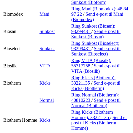
Sunkost (Bioform)
Ring Mani (Biomodex):
48 84
Biomodex
Mani
97 22
/
Send e-post
til Mani
(Biomodex)
Ring Sunkost (Biosan):
Biosan
Sunkost
93299431
/
Send e-post
til
Sunkost (Biosan)
Ring Sunkost (Bioselect):
Bioselect
Sunkost
93299431
/
Send e-post
til
Sunkost (Bioselect)
Ring VITA (Biosilk):
Biosilk
VITA
55317758
/
Send e-post
til
VITA (Biosilk)
Ring Kicks (Biotherm):
Biotherm
Kicks
33221135
/
Send e-post
til
Kicks (Biotherm)
Ring Normal (Biotherm):
Normal
40810223
/
Send e-post
til
Normal (Biotherm)
Ring Kicks (Biotherm
Homme):
33221135
/
Send e-
Biotherm Homme
Kicks
post
til Kicks (Biotherm
Homme)