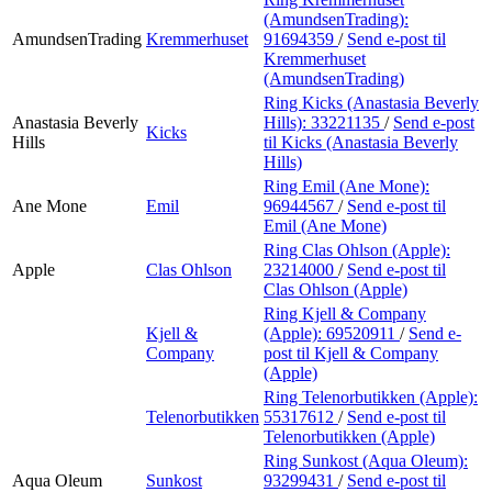
(AmundsenTrading):
AmundsenTrading
Kremmerhuset
91694359
/
Send e-post
til
Kremmerhuset
(AmundsenTrading)
Ring Kicks (Anastasia Beverly
Anastasia Beverly
Hills):
33221135
/
Send e-post
Kicks
Hills
til Kicks (Anastasia Beverly
Hills)
Ring Emil (Ane Mone):
Ane Mone
Emil
96944567
/
Send e-post
til
Emil (Ane Mone)
Ring Clas Ohlson (Apple):
Apple
Clas Ohlson
23214000
/
Send e-post
til
Clas Ohlson (Apple)
Ring Kjell & Company
Kjell &
(Apple):
69520911
/
Send e-
Company
post
til Kjell & Company
(Apple)
Ring Telenorbutikken (Apple):
Telenorbutikken
55317612
/
Send e-post
til
Telenorbutikken (Apple)
Ring Sunkost (Aqua Oleum):
Aqua Oleum
Sunkost
93299431
/
Send e-post
til