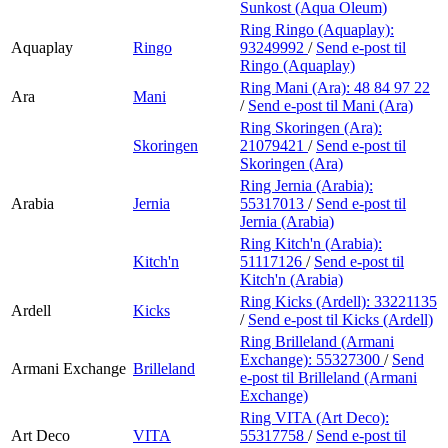
Sunkost (Aqua Oleum)
Ring Ringo (Aquaplay):
Aquaplay
Ringo
93249992
/
Send e-post
til
Ringo (Aquaplay)
Ring Mani (Ara):
48 84 97 22
Ara
Mani
/
Send e-post
til Mani (Ara)
Ring Skoringen (Ara):
Skoringen
21079421
/
Send e-post
til
Skoringen (Ara)
Ring Jernia (Arabia):
Arabia
Jernia
55317013
/
Send e-post
til
Jernia (Arabia)
Ring Kitch'n (Arabia):
Kitch'n
51117126
/
Send e-post
til
Kitch'n (Arabia)
Ring Kicks (Ardell):
33221135
Ardell
Kicks
/
Send e-post
til Kicks (Ardell)
Ring Brilleland (Armani
Exchange):
55327300
/
Send
Armani Exchange
Brilleland
e-post
til Brilleland (Armani
Exchange)
Ring VITA (Art Deco):
Art Deco
VITA
55317758
/
Send e-post
til