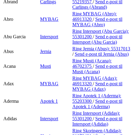
Abrand
Carlings
55219357
/
Send e-post
til
Carlings (Abrand)
Ring MYBAG (Abro):
Abro
MYBAG
46913320
/
Send e-post
til
MYBAG (Abro)
Ring Intersport (Abu Garcia):
Abu Garcia
Intersport
55301200
/
Send e-post
til
Intersport (Abu Garcia)
Ring Jernia (Abus):
55317013
Abus
Jernia
/
Send e-post
til Jernia (Abus)
Ring Musti (Acana):
Acana
Musti
46702375
/
Send e-post
til
Musti (Acana)
Ring MYBAG (Adax):
Adax
MYBAG
46913320
/
Send e-post
til
MYBAG (Adax)
Ring Apotek 1 (Aderma):
Aderma
Apotek 1
55203300
/
Send e-post
til
Apotek 1 (Aderma)
Ring Intersport (Adidas):
Adidas
Intersport
55301200
/
Send e-post
til
Intersport (Adidas)
Ring Skoringen (Adidas):