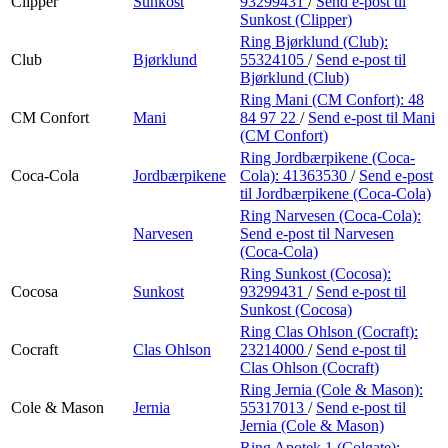
Clipper
Sunkost
93299431
/
Send e-post
til
Sunkost (Clipper)
Ring Bjørklund (Club):
Club
Bjørklund
55324105
/
Send e-post
til
Bjørklund (Club)
Ring Mani (CM Confort):
48
CM Confort
Mani
84 97 22
/
Send e-post
til Mani
(CM Confort)
Ring Jordbærpikene (Coca-
Coca-Cola
Jordbærpikene
Cola):
41363530
/
Send e-post
til Jordbærpikene (Coca-Cola)
Ring Narvesen (Coca-Cola):
Narvesen
Send e-post
til Narvesen
(Coca-Cola)
Ring Sunkost (Cocosa):
Cocosa
Sunkost
93299431
/
Send e-post
til
Sunkost (Cocosa)
Ring Clas Ohlson (Cocraft):
Cocraft
Clas Ohlson
23214000
/
Send e-post
til
Clas Ohlson (Cocraft)
Ring Jernia (Cole & Mason):
Cole & Mason
Jernia
55317013
/
Send e-post
til
Jernia (Cole & Mason)
Ring Apotek 1 (Colgate):