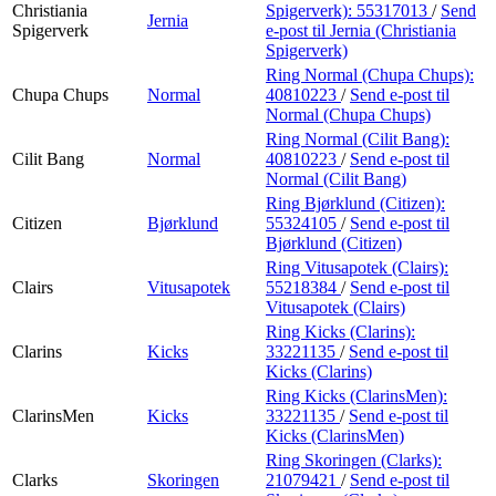
Christiania
Spigerverk):
55317013
/
Send
Jernia
Spigerverk
e-post
til Jernia (Christiania
Spigerverk)
Ring Normal (Chupa Chups):
Chupa Chups
Normal
40810223
/
Send e-post
til
Normal (Chupa Chups)
Ring Normal (Cilit Bang):
Cilit Bang
Normal
40810223
/
Send e-post
til
Normal (Cilit Bang)
Ring Bjørklund (Citizen):
Citizen
Bjørklund
55324105
/
Send e-post
til
Bjørklund (Citizen)
Ring Vitusapotek (Clairs):
Clairs
Vitusapotek
55218384
/
Send e-post
til
Vitusapotek (Clairs)
Ring Kicks (Clarins):
Clarins
Kicks
33221135
/
Send e-post
til
Kicks (Clarins)
Ring Kicks (ClarinsMen):
ClarinsMen
Kicks
33221135
/
Send e-post
til
Kicks (ClarinsMen)
Ring Skoringen (Clarks):
Clarks
Skoringen
21079421
/
Send e-post
til