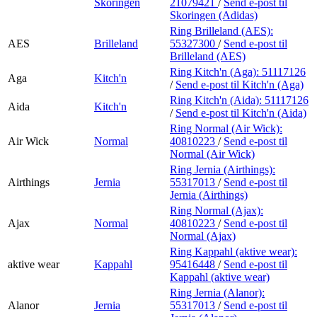
Skoringen
21079421
/
Send e-post
til
Skoringen (Adidas)
Ring Brilleland (AES):
AES
Brilleland
55327300
/
Send e-post
til
Brilleland (AES)
Ring Kitch'n (Aga):
51117126
Aga
Kitch'n
/
Send e-post
til Kitch'n (Aga)
Ring Kitch'n (Aida):
51117126
Aida
Kitch'n
/
Send e-post
til Kitch'n (Aida)
Ring Normal (Air Wick):
Air Wick
Normal
40810223
/
Send e-post
til
Normal (Air Wick)
Ring Jernia (Airthings):
Airthings
Jernia
55317013
/
Send e-post
til
Jernia (Airthings)
Ring Normal (Ajax):
Ajax
Normal
40810223
/
Send e-post
til
Normal (Ajax)
Ring Kappahl (aktive wear):
aktive wear
Kappahl
95416448
/
Send e-post
til
Kappahl (aktive wear)
Ring Jernia (Alanor):
Alanor
Jernia
55317013
/
Send e-post
til