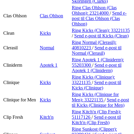
Skoringen (Clarks)
Ring Clas Ohlson (Clas
Ohlson):
23214000
/
Send e-
Clas Ohlson
Clas Ohlson
post
til Clas Ohlson (Clas
Ohlson)
Ring Kicks (Clean):
33221135
Clean
Kicks
/
Send e-post
til Kicks (Clean)
Ring Normal (Clerasil):
Clerasil
Normal
40810223
/
Send e-post
til
Normal (Clerasil)
Ring Apotek 1 (Cliniderm):
Cliniderm
Apotek 1
55203300
/
Send e-post
til
Apotek 1 (Cliniderm)
Ring Kicks (Clinique):
Clinique
Kicks
33221135
/
Send e-post
til
Kicks (Clinique)
Ring Kicks (Clinique for
Clinique for Men
Kicks
Men):
33221135
/
Send e-post
til Kicks (Clinique for Men)
Ring Kitch'n (Clip Fresh):
Clip Fresh
Kitch'n
51117126
/
Send e-post
til
Kitch'n (Clip Fresh)
Ring Sunkost (Clipper):