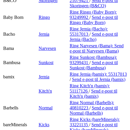
B&CO
Skoringen
21079421
/
Send e-post
til
Skoringen (B&CO)
Ring Ringo (Baby Born):
Baby Born
Ringo
93249992
/
Send e-post
til
Ringo (Baby Born)
Ring Jernia (Bacho):
Bacho
Jernia
55317013
/
Send e-post
til
Jernia (Bacho)
Ring Narvesen (Bama):
Send
Bama
Narvesen
e-post
til Narvesen (Bama)
Ring Sunkost (Bambusa):
Bambusa
Sunkost
93299431
/
Send e-post
til
Sunkost (Bambusa)
Ring Jernia (bamix):
55317013
bamix
Jernia
/
Send e-post
til Jernia (bamix)
Ring Kitch'n (bamix):
Kitch'n
51117126
/
Send e-post
til
Kitch'n (bamix)
Ring Normal (Barbells):
Barbells
Normal
40810223
/
Send e-post
til
Normal (Barbells)
Ring Kicks (bareMinerals):
bareMinerals
Kicks
33221135
/
Send e-post
til
Kicks (bareMinerals)