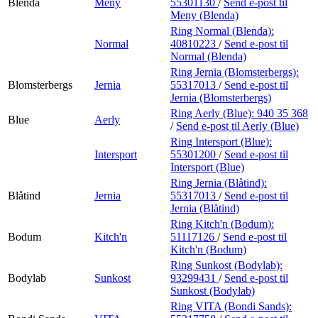
Blenda
Meny
55301130
/
Send e-post
til
Meny (Blenda)
Ring Normal (Blenda):
Normal
40810223
/
Send e-post
til
Normal (Blenda)
Ring Jernia (Blomsterbergs):
Blomsterbergs
Jernia
55317013
/
Send e-post
til
Jernia (Blomsterbergs)
Ring Aerly (Blue):
940 35 368
Blue
Aerly
/
Send e-post
til Aerly (Blue)
Ring Intersport (Blue):
Intersport
55301200
/
Send e-post
til
Intersport (Blue)
Ring Jernia (Blåtind):
Blåtind
Jernia
55317013
/
Send e-post
til
Jernia (Blåtind)
Ring Kitch'n (Bodum):
Bodum
Kitch'n
51117126
/
Send e-post
til
Kitch'n (Bodum)
Ring Sunkost (Bodylab):
Bodylab
Sunkost
93299431
/
Send e-post
til
Sunkost (Bodylab)
Ring VITA (Bondi Sands):