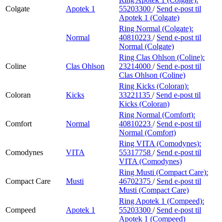
Colgate
Apotek 1
55203300
/
Send e-post
til
Apotek 1 (Colgate)
Ring Normal (Colgate):
Normal
40810223
/
Send e-post
til
Normal (Colgate)
Ring Clas Ohlson (Coline):
Coline
Clas Ohlson
23214000
/
Send e-post
til
Clas Ohlson (Coline)
Ring Kicks (Coloran):
Coloran
Kicks
33221135
/
Send e-post
til
Kicks (Coloran)
Ring Normal (Comfort):
Comfort
Normal
40810223
/
Send e-post
til
Normal (Comfort)
Ring VITA (Comodynes):
Comodynes
VITA
55317758
/
Send e-post
til
VITA (Comodynes)
Ring Musti (Compact Care):
Compact Care
Musti
46702375
/
Send e-post
til
Musti (Compact Care)
Ring Apotek 1 (Compeed):
Compeed
Apotek 1
55203300
/
Send e-post
til
Apotek 1 (Compeed)