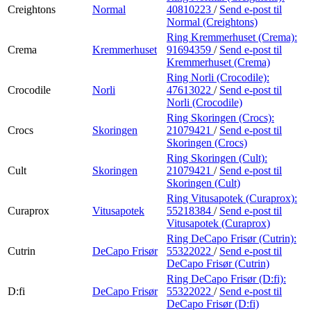
Creightons
Normal
40810223
/
Send e-post
til
Normal (Creightons)
Ring Kremmerhuset (Crema):
Crema
Kremmerhuset
91694359
/
Send e-post
til
Kremmerhuset (Crema)
Ring Norli (Crocodile):
Crocodile
Norli
47613022
/
Send e-post
til
Norli (Crocodile)
Ring Skoringen (Crocs):
Crocs
Skoringen
21079421
/
Send e-post
til
Skoringen (Crocs)
Ring Skoringen (Cult):
Cult
Skoringen
21079421
/
Send e-post
til
Skoringen (Cult)
Ring Vitusapotek (Curaprox):
Curaprox
Vitusapotek
55218384
/
Send e-post
til
Vitusapotek (Curaprox)
Ring DeCapo Frisør (Cutrin):
Cutrin
DeCapo Frisør
55322022
/
Send e-post
til
DeCapo Frisør (Cutrin)
Ring DeCapo Frisør (D:fi):
D:fi
DeCapo Frisør
55322022
/
Send e-post
til
DeCapo Frisør (D:fi)