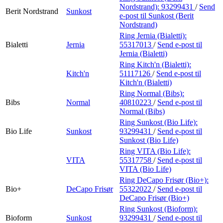
Nordstrand):
93299431
/
Send
Berit Nordstrand
Sunkost
e-post
til Sunkost (Berit
Nordstrand)
Ring Jernia (Bialetti):
Bialetti
Jernia
55317013
/
Send e-post
til
Jernia (Bialetti)
Ring Kitch'n (Bialetti):
Kitch'n
51117126
/
Send e-post
til
Kitch'n (Bialetti)
Ring Normal (Bibs):
Bibs
Normal
40810223
/
Send e-post
til
Normal (Bibs)
Ring Sunkost (Bio Life):
Bio Life
Sunkost
93299431
/
Send e-post
til
Sunkost (Bio Life)
Ring VITA (Bio Life):
VITA
55317758
/
Send e-post
til
VITA (Bio Life)
Ring DeCapo Frisør (Bio+):
Bio+
DeCapo Frisør
55322022
/
Send e-post
til
DeCapo Frisør (Bio+)
Ring Sunkost (Bioform):
Bioform
Sunkost
93299431
/
Send e-post
til