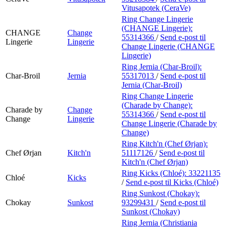
Vitusapotek (CeraVe)
Ring Change Lingerie
(CHANGE Lingerie):
CHANGE
Change
55314366
/
Send e-post
til
Lingerie
Lingerie
Change Lingerie (CHANGE
Lingerie)
Ring Jernia (Char-Broil):
Char-Broil
Jernia
55317013
/
Send e-post
til
Jernia (Char-Broil)
Ring Change Lingerie
(Charade by Change):
Charade by
Change
55314366
/
Send e-post
til
Change
Lingerie
Change Lingerie (Charade by
Change)
Ring Kitch'n (Chef Ørjan):
Chef Ørjan
Kitch'n
51117126
/
Send e-post
til
Kitch'n (Chef Ørjan)
Ring Kicks (Chloé):
33221135
Chloé
Kicks
/
Send e-post
til Kicks (Chloé)
Ring Sunkost (Chokay):
Chokay
Sunkost
93299431
/
Send e-post
til
Sunkost (Chokay)
Ring Jernia (Christiania