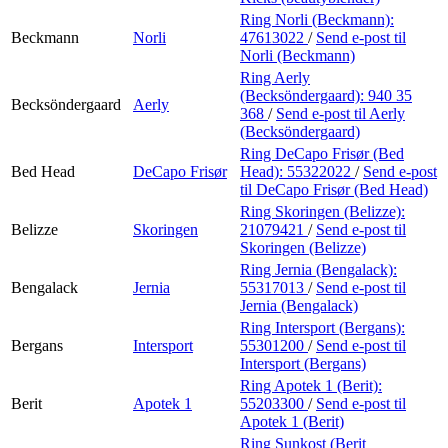
Ring Norli (Beckmann):
Beckmann
Norli
47613022
/
Send e-post
til
Norli (Beckmann)
Ring Aerly
(Becksöndergaard):
940 35
Becksöndergaard
Aerly
368
/
Send e-post
til Aerly
(Becksöndergaard)
Ring DeCapo Frisør (Bed
Bed Head
DeCapo Frisør
Head):
55322022
/
Send e-post
til DeCapo Frisør (Bed Head)
Ring Skoringen (Belizze):
Belizze
Skoringen
21079421
/
Send e-post
til
Skoringen (Belizze)
Ring Jernia (Bengalack):
Bengalack
Jernia
55317013
/
Send e-post
til
Jernia (Bengalack)
Ring Intersport (Bergans):
Bergans
Intersport
55301200
/
Send e-post
til
Intersport (Bergans)
Ring Apotek 1 (Berit):
Berit
Apotek 1
55203300
/
Send e-post
til
Apotek 1 (Berit)
Ring Sunkost (Berit