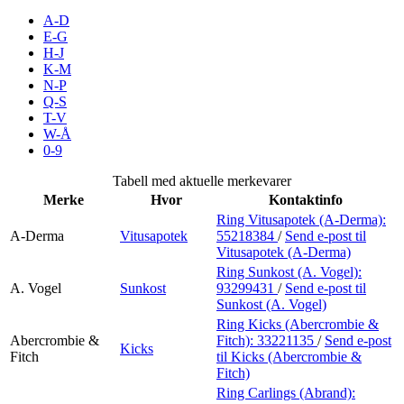
Inspirasjon
A-D
E-G
H-J
K-M
N-P
Søk
Q-S
T-V
W-Å
0-9
Åpningstider
Tabell med aktuelle merkevarer
Merke
Hvor
Kontaktinfo
Praktisk informasjon
Ring Vitusapotek (A-Derma):
A-Derma
Vitusapotek
55218384
/
Send e-post
til
Ledige stillinger
Vitusapotek (A-Derma)
Magasin
Ring Sunkost (A. Vogel):
A. Vogel
Sunkost
93299431
/
Send e-post
til
Sunkost (A. Vogel)
Gavekort
Ring Kicks (Abercrombie &
Finn frem
Abercrombie &
Fitch):
33221135
/
Send e-post
Kicks
Fitch
til Kicks (Abercrombie &
Fitch)
Ring Carlings (Abrand):