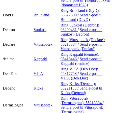
Send e-post
til Telenorbutikken
(dbramante1928)
Ring Brilleland (DbyD):
DbyD
Brilleland
55327300
/
Send e-post
til
Brilleland (DbyD)
Ring Sunkost (Debron):
Debron
Sunkost
93299431
/
Send e-post
til
Sunkost (Debron)
Ring Vitusapotek (Declaré):
Declaré
Vitusapotek
55218384
/
Send e-post
til
Vitusapotek (Declaré)
Ring Kappahl (denime):
denime
Kappahl
95416448
/
Send e-post
til
Kappahl (denime)
Ring VITA (Deo Doc):
Deo Doc
VITA
55317758
/
Send e-post
til
VITA (Deo Doc)
Ring Kicks (Depend):
Depend
Kicks
33221135
/
Send e-post
til
Kicks (Depend)
Ring Vitusapotek
(Dermalogica):
55218384
/
Dermalogica
Vitusapotek
Send e-post
til Vitusapotek
(Dermalogica)