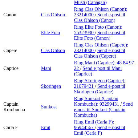
Musti (Canagan)
Ring Clas Ohlson (Canon):
Canon
Clas Ohlson
23214000
/
Send e-post
til
Clas Ohlson (Canon)
Ring Elite Foto (Canon):
Elite Foto
55323990
/
Send e-post
til
Elite Foto (Canon)
Ring Clas Ohlson (Capere):
Capere
Clas Ohlson
23214000
/
Send e-post
til
Clas Ohlson (Capere)
Ring Mani (Caprice):
48 84 97
Caprice
Mani
22
/
Send e-post
til Mani
(Caprice)
Ring Skoringen (Caprice):
Skoringen
21079421
/
Send e-post
til
Skoringen (Caprice)
Ring Sunkost (Captain
Captain
Kombucha):
93299431
/
Send
Sunkost
Kombucha
e-post
til Sunkost (Captain
Kombucha)
Ring Emil (Carla F):
Carla F
Emil
96944567
/
Send e-post
til
Emil (Carla F)