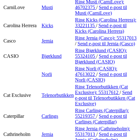
Ring Musti (CarniLove):
CarniLove
Musti
46702375
/
Send e-post
til
Musti (CarniLove)
Ring Kicks (Carolina Herrera):
Carolina Herrera
Kicks
33221135
/
Send e-post
til
Kicks (Carolina Herrera)
Ring Jernia (Casco):
55317013
Casco
Jernia
/
Send e-post
til Jernia (Casco)
Ring Bjørklund (CASIO):
CASIO
Bjørklund
55324105
/
Send e-post
til
Bjørklund (CASIO)
Ring Norli (CASIO):
Norli
47613022
/
Send e-post
til
Norli (CASIO)
Ring Telenorbutikken (Cat
Exclusive):
55317612
/
Send
Cat Exclusive
Telenorbutikken
e-post
til Telenorbutikken (Cat
Exclusive)
Ring Carlings (Caterpillar):
Caterpillar
Carlings
55219357
/
Send e-post
til
Carlings (Caterpillar)
Ring Jernia (Cathrineholm):
Cathrineholm
Jernia
55317013
/
Send e-post
til
Jernia (Cathrineholm)