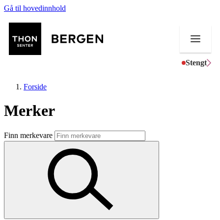
Gå til hovedinnhold
Stengt
Forside
Merker
Butikker
Finn merkevare
Mat og drikke
Helse
Aktiviteter
Tilbud