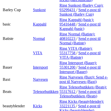
Ring Sunkost (Barley Cup):
Barley Cup
Sunkost
93299431
/
Send e-post
til
Sunkost (Barley Cup)
Ring Kappahl (basic):
basic
Kappahl
95416448
/
Send e-post
til
Kappahl (basic)
Ring Normal (Batiste):
Batiste
Normal
40810223
/
Send e-post
til
Normal (Batiste)
Ring VITA (Batiste):
VITA
55317758
/
Send e-post
til
VITA (Batiste)
Ring Intersport (Bauer):
Bauer
Intersport
55301200
/
Send e-post
til
Intersport (Bauer)
Ring Narvesen (Baxt):
Send e-
Baxt
Narvesen
post
til Narvesen (Baxt)
Ring Telenorbutikken (Beats):
Beats
Telenorbutikken
55317612
/
Send e-post
til
Telenorbutikken (Beats)
Ring Kicks (beautyblender):
beautyblender
Kicks
33221135
/
Send e-post
til
Kicks (beautyblender)