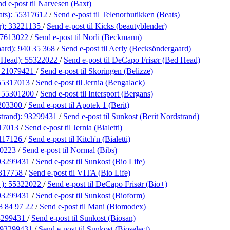
nd e-post
til Narvesen (Baxt)
ats):
55317612
/
Send e-post
til Telenorbutikken (Beats)
r):
33221135
/
Send e-post
til Kicks (beautyblender)
7613022
/
Send e-post
til Norli (Beckmann)
aard):
940 35 368
/
Send e-post
til Aerly (Becksöndergaard)
 Head):
55322022
/
Send e-post
til DeCapo Frisør (Bed Head)
:
21079421
/
Send e-post
til Skoringen (Belizze)
55317013
/
Send e-post
til Jernia (Bengalack)
:
55301200
/
Send e-post
til Intersport (Bergans)
203300
/
Send e-post
til Apotek 1 (Berit)
strand):
93299431
/
Send e-post
til Sunkost (Berit Nordstrand)
17013
/
Send e-post
til Jernia (Bialetti)
117126
/
Send e-post
til Kitch'n (Bialetti)
10223
/
Send e-post
til Normal (Bibs)
93299431
/
Send e-post
til Sunkost (Bio Life)
317758
/
Send e-post
til VITA (Bio Life)
+):
55322022
/
Send e-post
til DeCapo Frisør (Bio+)
93299431
/
Send e-post
til Sunkost (Bioform)
8 84 97 22
/
Send e-post
til Mani (Biomodex)
3299431
/
Send e-post
til Sunkost (Biosan)
93299431
/
Send e-post
til Sunkost (Bioselect)