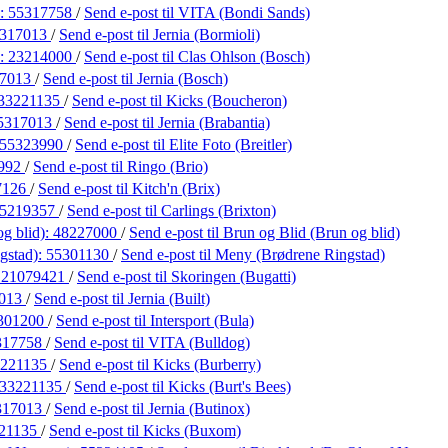
):
55317758
/
Send e-post
til VITA (Bondi Sands)
317013
/
Send e-post
til Jernia (Bormioli)
):
23214000
/
Send e-post
til Clas Ohlson (Bosch)
17013
/
Send e-post
til Jernia (Bosch)
33221135
/
Send e-post
til Kicks (Boucheron)
5317013
/
Send e-post
til Jernia (Brabantia)
55323990
/
Send e-post
til Elite Foto (Breitler)
992
/
Send e-post
til Ringo (Brio)
7126
/
Send e-post
til Kitch'n (Brix)
5219357
/
Send e-post
til Carlings (Brixton)
g blid):
48227000
/
Send e-post
til Brun og Blid (Brun og blid)
gstad):
55301130
/
Send e-post
til Meny (Brødrene Ringstad)
:
21079421
/
Send e-post
til Skoringen (Bugatti)
7013
/
Send e-post
til Jernia (Built)
301200
/
Send e-post
til Intersport (Bula)
317758
/
Send e-post
til VITA (Bulldog)
3221135
/
Send e-post
til Kicks (Burberry)
33221135
/
Send e-post
til Kicks (Burt's Bees)
317013
/
Send e-post
til Jernia (Butinox)
21135
/
Send e-post
til Kicks (Buxom)