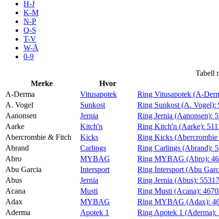
H-J
Aktiviteter
K-M
N-P
Q-S
T-V
Tilbud
W-Å
0-9
Inspirasjon
Tabell 
Merke
Hvor
A-Derma
Vitusapotek
Ring Vitusapotek (A-Der
A. Vogel
Sunkost
Ring Sunkost (A. Vogel):
Aanonsen
Jernia
Ring Jernia (Aanonsen):
5
Søk
Aarke
Kitch'n
Ring Kitch'n (Aarke):
511
Abercrombie & Fitch
Kicks
Ring Kicks (Abercrombie 
Abrand
Carlings
Ring Carlings (Abrand):
5
Abro
MYBAG
Ring MYBAG (Abro):
4
Abu Garcia
Intersport
Ring Intersport (Abu Garc
Åpningstider
Abus
Jernia
Ring Jernia (Abus):
5531
Acana
Musti
Ring Musti (Acana):
467
Praktisk informasjon
Adax
MYBAG
Ring MYBAG (Adax):
4
Ledige stillinger
Aderma
Apotek 1
Ring Apotek 1 (Aderma):