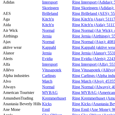
Adidas
Intersport
Ring Intersport (Adidas):
Magasin
Skoringen
Ring Skoringen (Adidas):
AES
Brilleland
Ring Brilleland (AES):
55
Gavekort
Aga
Kitch'n
Ring Kitch'n (Aga):
5111
Finn frem
Aida
Kitch'n
Ring Kitch'n (Aida):
5111
Air Wick
Normal
Ring Normal (Air Wick):
Airthings
Jernia
Ring Jernia (Airthings):
5
Ajax
Normal
Ring Normal (Ajax):
408
aktive wear
Kappahl
Ring Kappahl (aktive wea
Alanor
Jernia
Ring Jernia (Alanor):
553
Aleris
Evidia
Ring Evidia (Aleris):
224
Alfa
Intersport
Ring Intersport (Alfa):
55
Allévo
Vitusapotek
Ring Vitusapotek (Allévo
Alpha industries
Carlings
Ring Carlings (Alpha indu
Alvo
Match
Ring Match (Alvo):
4535
Always
Normal
Ring Normal (Always):
4
American Tourister
MYBAG
Ring MYBAG (American T
AmundsenTrading
Kremmerhuset
Ring Kremmerhuset (Amu
Anastasia Beverly Hills
Kicks
Ring Kicks (Anastasia Bev
Ane Mone
Emil
Ring Emil (Ane Mone):
9