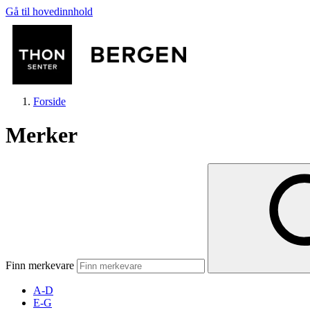
Gå til hovedinnhold
Forside
Merker
Butikker
Mat og drikke
Finn merkevare
Helse
A-D
E-G