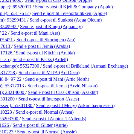
):
23214000
/
Send e-post
til Clas Ohlson (Apple)
pple):
69520911
/
Send e-post
til Kjell & Company (Apple)
ple):
55317612
/
Send e-post
til Telenorbutikken (Apple)
um):
93299431
/
Send e-post
til Sunkost (Aqua Oleum)
3249992
/
Send e-post
til Ringo (Aquaplay)
7 22
/
Send e-post
til Mani (Ara)
079421
/
Send e-post
til Skoringen (Ara)
17013
/
Send e-post
til Jernia (Arabia)
117126
/
Send e-post
til Kitch'n (Arabia)
21135
/
Send e-post
til Kicks (Ardell)
Exchange):
55327300
/
Send e-post
til Brilleland (Armani Exchange)
5317758
/
Send e-post
til VITA (Art Deco)
48 84 97 22
/
Send e-post
til Mani (Artic North)
n):
55317013
/
Send e-post
til Jernia (Arvid Nilsson)
t):
23214000
/
Send e-post
til Clas Ohlson (Asaklitt)
5301200
/
Send e-post
til Intersport (Asics)
sseri):
55301130
/
Send e-post
til Meny (Askim bærpresseri)
810223
/
Send e-post
til Normal (Athea)
55203300
/
Send e-post
til Apotek 1 (Attends)
1626
/
Send e-post
til Glitter (Aurie)
810223
/
Send e-post
til Normal (Aussie)