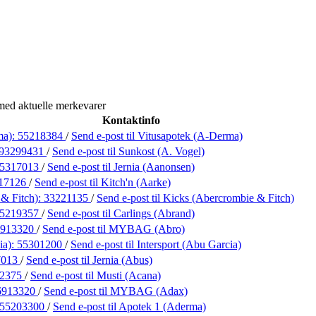
med aktuelle merkevarer
Kontaktinfo
ma):
55218384
/
Send e-post
til Vitusapotek (A-Derma)
93299431
/
Send e-post
til Sunkost (A. Vogel)
5317013
/
Send e-post
til Jernia (Aanonsen)
17126
/
Send e-post
til Kitch'n (Aarke)
& Fitch):
33221135
/
Send e-post
til Kicks (Abercrombie & Fitch)
5219357
/
Send e-post
til Carlings (Abrand)
6913320
/
Send e-post
til MYBAG (Abro)
ia):
55301200
/
Send e-post
til Intersport (Abu Garcia)
7013
/
Send e-post
til Jernia (Abus)
02375
/
Send e-post
til Musti (Acana)
6913320
/
Send e-post
til MYBAG (Adax)
55203300
/
Send e-post
til Apotek 1 (Aderma)