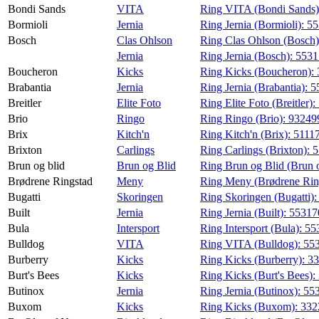
Bondi Sands
VITA
Ring VITA (Bondi Sands
Bormioli
Jernia
Ring Jernia (Bormioli):
55
Bosch
Clas Ohlson
Ring Clas Ohlson (Bosch
Jernia
Ring Jernia (Bosch):
553
Boucheron
Kicks
Ring Kicks (Boucheron):
Brabantia
Jernia
Ring Jernia (Brabantia):
5
Breitler
Elite Foto
Ring Elite Foto (Breitler):
Brio
Ringo
Ring Ringo (Brio):
93249
Brix
Kitch'n
Ring Kitch'n (Brix):
5111
Brixton
Carlings
Ring Carlings (Brixton):
5
Brun og blid
Brun og Blid
Ring Brun og Blid (Brun o
Brødrene Ringstad
Meny
Ring Meny (Brødrene Rin
Bugatti
Skoringen
Ring Skoringen (Bugatti)
Built
Jernia
Ring Jernia (Built):
5531
Bula
Intersport
Ring Intersport (Bula):
55
Bulldog
VITA
Ring VITA (Bulldog):
55
Burberry
Kicks
Ring Kicks (Burberry):
3
Burt's Bees
Kicks
Ring Kicks (Burt's Bees):
Butinox
Jernia
Ring Jernia (Butinox):
55
Buxom
Kicks
Ring Kicks (Buxom):
332