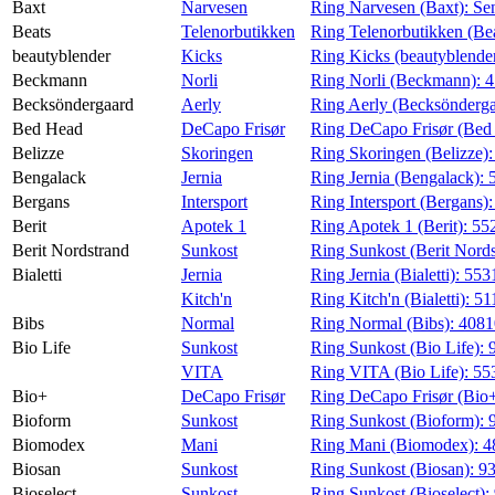
Baxt
Narvesen
Ring Narvesen (Baxt):
Se
Beats
Telenorbutikken
Ring Telenorbutikken (Be
beautyblender
Kicks
Ring Kicks (beautyblende
Beckmann
Norli
Ring Norli (Beckmann):
4
Becksöndergaard
Aerly
Ring Aerly (Becksönderg
Bed Head
DeCapo Frisør
Ring DeCapo Frisør (Bed
Belizze
Skoringen
Ring Skoringen (Belizze)
Bengalack
Jernia
Ring Jernia (Bengalack):
Bergans
Intersport
Ring Intersport (Bergans)
Berit
Apotek 1
Ring Apotek 1 (Berit):
55
Berit Nordstrand
Sunkost
Ring Sunkost (Berit Nord
Bialetti
Jernia
Ring Jernia (Bialetti):
553
Kitch'n
Ring Kitch'n (Bialetti):
51
Bibs
Normal
Ring Normal (Bibs):
408
Bio Life
Sunkost
Ring Sunkost (Bio Life):
VITA
Ring VITA (Bio Life):
55
Bio+
DeCapo Frisør
Ring DeCapo Frisør (Bio
Bioform
Sunkost
Ring Sunkost (Bioform):
Biomodex
Mani
Ring Mani (Biomodex):
4
Biosan
Sunkost
Ring Sunkost (Biosan):
9
Bioselect
Sunkost
Ring Sunkost (Bioselect):