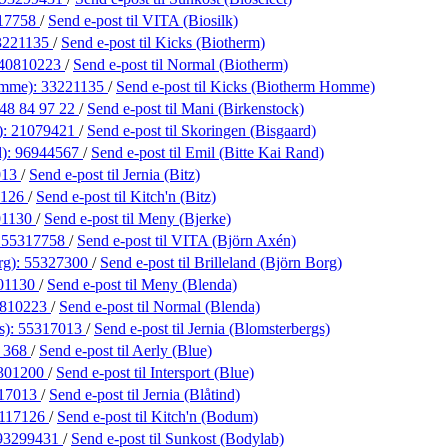
17758
/
Send e-post
til VITA (Biosilk)
3221135
/
Send e-post
til Kicks (Biotherm)
40810223
/
Send e-post
til Normal (Biotherm)
omme):
33221135
/
Send e-post
til Kicks (Biotherm Homme)
48 84 97 22
/
Send e-post
til Mani (Birkenstock)
):
21079421
/
Send e-post
til Skoringen (Bisgaard)
d):
96944567
/
Send e-post
til Emil (Bitte Kai Rand)
013
/
Send e-post
til Jernia (Bitz)
7126
/
Send e-post
til Kitch'n (Bitz)
01130
/
Send e-post
til Meny (Bjerke)
:
55317758
/
Send e-post
til VITA (Björn Axén)
rg):
55327300
/
Send e-post
til Brilleland (Björn Borg)
01130
/
Send e-post
til Meny (Blenda)
810223
/
Send e-post
til Normal (Blenda)
s):
55317013
/
Send e-post
til Jernia (Blomsterbergs)
5 368
/
Send e-post
til Aerly (Blue)
301200
/
Send e-post
til Intersport (Blue)
17013
/
Send e-post
til Jernia (Blåtind)
117126
/
Send e-post
til Kitch'n (Bodum)
93299431
/
Send e-post
til Sunkost (Bodylab)