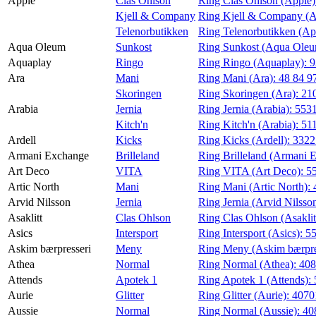
Apple
Clas Ohlson
Ring Clas Ohlson (Apple
Kjell & Company
Ring Kjell & Company (A
Telenorbutikken
Ring Telenorbutikken (Ap
Aqua Oleum
Sunkost
Ring Sunkost (Aqua Ole
Aquaplay
Ringo
Ring Ringo (Aquaplay):
9
Ara
Mani
Ring Mani (Ara):
48 84 9
Skoringen
Ring Skoringen (Ara):
21
Arabia
Jernia
Ring Jernia (Arabia):
553
Kitch'n
Ring Kitch'n (Arabia):
51
Ardell
Kicks
Ring Kicks (Ardell):
332
Armani Exchange
Brilleland
Ring Brilleland (Armani 
Art Deco
VITA
Ring VITA (Art Deco):
5
Artic North
Mani
Ring Mani (Artic North):
Arvid Nilsson
Jernia
Ring Jernia (Arvid Nilsso
Asaklitt
Clas Ohlson
Ring Clas Ohlson (Asaklit
Asics
Intersport
Ring Intersport (Asics):
5
Askim bærpresseri
Meny
Ring Meny (Askim bærpre
Athea
Normal
Ring Normal (Athea):
40
Attends
Apotek 1
Ring Apotek 1 (Attends):
Aurie
Glitter
Ring Glitter (Aurie):
4070
Aussie
Normal
Ring Normal (Aussie):
40