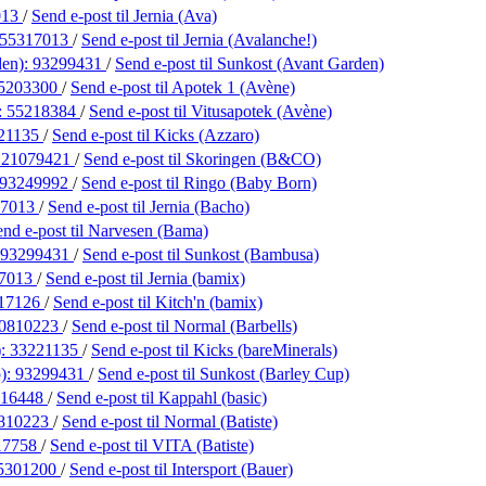
013
/
Send e-post
til Jernia (Ava)
55317013
/
Send e-post
til Jernia (Avalanche!)
den):
93299431
/
Send e-post
til Sunkost (Avant Garden)
5203300
/
Send e-post
til Apotek 1 (Avène)
:
55218384
/
Send e-post
til Vitusapotek (Avène)
21135
/
Send e-post
til Kicks (Azzaro)
:
21079421
/
Send e-post
til Skoringen (B&CO)
93249992
/
Send e-post
til Ringo (Baby Born)
17013
/
Send e-post
til Jernia (Bacho)
end e-post
til Narvesen (Bama)
93299431
/
Send e-post
til Sunkost (Bambusa)
7013
/
Send e-post
til Jernia (bamix)
17126
/
Send e-post
til Kitch'n (bamix)
0810223
/
Send e-post
til Normal (Barbells)
):
33221135
/
Send e-post
til Kicks (bareMinerals)
p):
93299431
/
Send e-post
til Sunkost (Barley Cup)
416448
/
Send e-post
til Kappahl (basic)
810223
/
Send e-post
til Normal (Batiste)
17758
/
Send e-post
til VITA (Batiste)
5301200
/
Send e-post
til Intersport (Bauer)