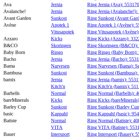
Ava
Jernia
Ring Jernia (Ava):
55317
Avalanche!
Jernia
Ring Jernia (Avalanche!):
Avant Garden
Sunkost
Ring Sunkost (Avant Gar
Avène
Apotek 1
Ring Apotek 1 (Avène):
5
Vitusapotek
Ring Vitusapotek (Avène)
Azzaro
Kicks
Ring Kicks (Azzaro):
332
B&CO
Skoringen
Ring Skoringen (B&CO)
Baby Born
Ringo
Ring Ringo (Baby Born):
Bacho
Jernia
Ring Jernia (Bacho):
553
Bama
Narvesen
Ring Narvesen (Bama):
S
Bambusa
Sunkost
Ring Sunkost (Bambusa):
bamix
Jernia
Ring Jernia (bamix):
5531
Kitch'n
Ring Kitch'n (bamix):
511
Barbells
Normal
Ring Normal (Barbells):
4
bareMinerals
Kicks
Ring Kicks (bareMinerals
Barley Cup
Sunkost
Ring Sunkost (Barley Cu
basic
Kappahl
Ring Kappahl (basic):
95
Batiste
Normal
Ring Normal (Batiste):
40
VITA
Ring VITA (Batiste):
553
Bauer
Intersport
Ring Intersport (Bauer):
5