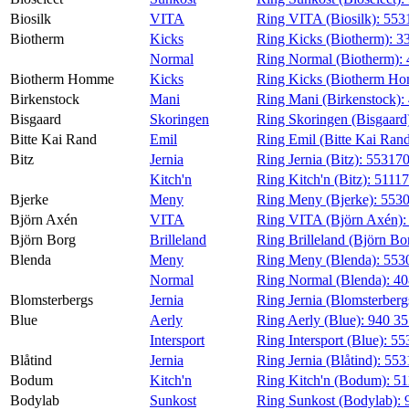
Biosilk
VITA
Ring VITA (Biosilk):
553
Biotherm
Kicks
Ring Kicks (Biotherm):
3
Normal
Ring Normal (Biotherm):
Biotherm Homme
Kicks
Ring Kicks (Biotherm H
Birkenstock
Mani
Ring Mani (Birkenstock):
Bisgaard
Skoringen
Ring Skoringen (Bisgaard
Bitte Kai Rand
Emil
Ring Emil (Bitte Kai Ran
Bitz
Jernia
Ring Jernia (Bitz):
55317
Kitch'n
Ring Kitch'n (Bitz):
5111
Bjerke
Meny
Ring Meny (Bjerke):
553
Björn Axén
VITA
Ring VITA (Björn Axén)
Björn Borg
Brilleland
Ring Brilleland (Björn Bo
Blenda
Meny
Ring Meny (Blenda):
553
Normal
Ring Normal (Blenda):
40
Blomsterbergs
Jernia
Ring Jernia (Blomsterberg
Blue
Aerly
Ring Aerly (Blue):
940 3
Intersport
Ring Intersport (Blue):
55
Blåtind
Jernia
Ring Jernia (Blåtind):
553
Bodum
Kitch'n
Ring Kitch'n (Bodum):
51
Bodylab
Sunkost
Ring Sunkost (Bodylab):