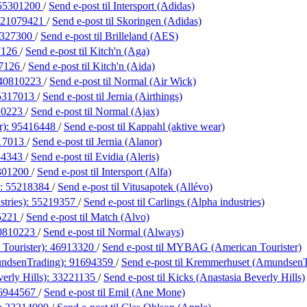
55301200
/
Send e-post
til Intersport (Adidas)
21079421
/
Send e-post
til Skoringen (Adidas)
327300
/
Send e-post
til Brilleland (AES)
7126
/
Send e-post
til Kitch'n (Aga)
7126
/
Send e-post
til Kitch'n (Aida)
40810223
/
Send e-post
til Normal (Air Wick)
5317013
/
Send e-post
til Jernia (Airthings)
10223
/
Send e-post
til Normal (Ajax)
r):
95416448
/
Send e-post
til Kappahl (aktive wear)
17013
/
Send e-post
til Jernia (Alanor)
34343
/
Send e-post
til Evidia (Aleris)
301200
/
Send e-post
til Intersport (Alfa)
):
55218384
/
Send e-post
til Vitusapotek (Allévo)
stries):
55219357
/
Send e-post
til Carlings (Alpha industries)
5221
/
Send e-post
til Match (Alvo)
0810223
/
Send e-post
til Normal (Always)
ourister):
46913320
/
Send e-post
til MYBAG (American Tourister)
ndsenTrading):
91694359
/
Send e-post
til Kremmerhuset (AmundsenT
erly Hills):
33221135
/
Send e-post
til Kicks (Anastasia Beverly Hills)
6944567
/
Send e-post
til Emil (Ane Mone)