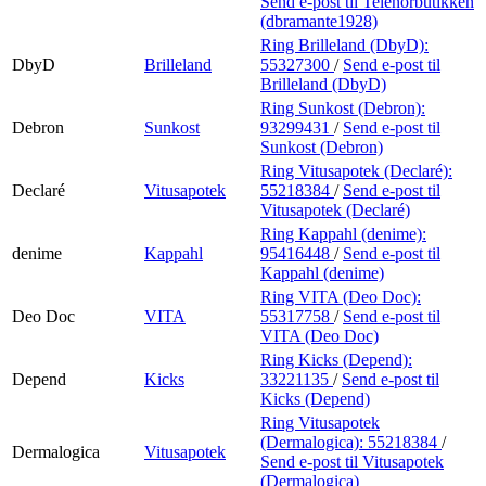
Send e-post
til Telenorbutikken
(dbramante1928)
Ring Brilleland (DbyD):
DbyD
Brilleland
55327300
/
Send e-post
til
Brilleland (DbyD)
Ring Sunkost (Debron):
Debron
Sunkost
93299431
/
Send e-post
til
Sunkost (Debron)
Ring Vitusapotek (Declaré):
Declaré
Vitusapotek
55218384
/
Send e-post
til
Vitusapotek (Declaré)
Ring Kappahl (denime):
denime
Kappahl
95416448
/
Send e-post
til
Kappahl (denime)
Ring VITA (Deo Doc):
Deo Doc
VITA
55317758
/
Send e-post
til
VITA (Deo Doc)
Ring Kicks (Depend):
Depend
Kicks
33221135
/
Send e-post
til
Kicks (Depend)
Ring Vitusapotek
(Dermalogica):
55218384
/
Dermalogica
Vitusapotek
Send e-post
til Vitusapotek
(Dermalogica)