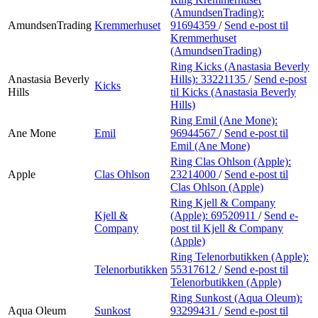
(AmundsenTrading):
AmundsenTrading
Kremmerhuset
91694359
/
Send e-post
til
Kremmerhuset
(AmundsenTrading)
Ring Kicks (Anastasia Beverly
Anastasia Beverly
Hills):
33221135
/
Send e-post
Kicks
Hills
til Kicks (Anastasia Beverly
Hills)
Ring Emil (Ane Mone):
Ane Mone
Emil
96944567
/
Send e-post
til
Emil (Ane Mone)
Ring Clas Ohlson (Apple):
Apple
Clas Ohlson
23214000
/
Send e-post
til
Clas Ohlson (Apple)
Ring Kjell & Company
Kjell &
(Apple):
69520911
/
Send e-
Company
post
til Kjell & Company
(Apple)
Ring Telenorbutikken (Apple):
Telenorbutikken
55317612
/
Send e-post
til
Telenorbutikken (Apple)
Ring Sunkost (Aqua Oleum):
Aqua Oleum
Sunkost
93299431
/
Send e-post
til