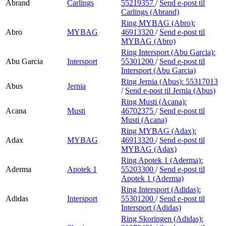
Abrand
Carlings
55219357
/
Send e-post
til
Carlings (Abrand)
Ring MYBAG (Abro):
Abro
MYBAG
46913320
/
Send e-post
til
MYBAG (Abro)
Ring Intersport (Abu Garcia):
Abu Garcia
Intersport
55301200
/
Send e-post
til
Intersport (Abu Garcia)
Ring Jernia (Abus):
55317013
Abus
Jernia
/
Send e-post
til Jernia (Abus)
Ring Musti (Acana):
Acana
Musti
46702375
/
Send e-post
til
Musti (Acana)
Ring MYBAG (Adax):
Adax
MYBAG
46913320
/
Send e-post
til
MYBAG (Adax)
Ring Apotek 1 (Aderma):
Aderma
Apotek 1
55203300
/
Send e-post
til
Apotek 1 (Aderma)
Ring Intersport (Adidas):
Adidas
Intersport
55301200
/
Send e-post
til
Intersport (Adidas)
Ring Skoringen (Adidas):