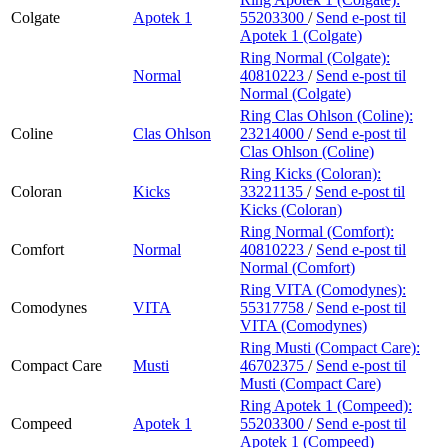
Colgate
Apotek 1
55203300
/
Send e-post
til
Apotek 1 (Colgate)
Ring Normal (Colgate):
Normal
40810223
/
Send e-post
til
Normal (Colgate)
Ring Clas Ohlson (Coline):
Coline
Clas Ohlson
23214000
/
Send e-post
til
Clas Ohlson (Coline)
Ring Kicks (Coloran):
Coloran
Kicks
33221135
/
Send e-post
til
Kicks (Coloran)
Ring Normal (Comfort):
Comfort
Normal
40810223
/
Send e-post
til
Normal (Comfort)
Ring VITA (Comodynes):
Comodynes
VITA
55317758
/
Send e-post
til
VITA (Comodynes)
Ring Musti (Compact Care):
Compact Care
Musti
46702375
/
Send e-post
til
Musti (Compact Care)
Ring Apotek 1 (Compeed):
Compeed
Apotek 1
55203300
/
Send e-post
til
Apotek 1 (Compeed)