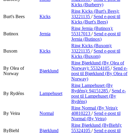
Kicks (Burberry)
Ring Kicks (Burt's Bees):
Burt's Bees
Kicks
33221135
/
Send e-post
til
Kicks (Burt's Bees)
Ring Jernia (Butinox):
Butinox
Jernia
55317013
/
Send e-post
til
Jernia (Butinox)
Ring Kicks (Buxom):
Buxom
Kicks
33221135
/
Send e-post
til
Kicks (Buxom)
Ring Bjørklund (By Olea of
By Olea of
Norway):
55324105
/
Send e-
Bjørklund
Norway
post
til Bjørklund (By Olea of
Norway)
Ring Lampehuset (By
Rydéns):
94151285
/
Send e-
By Rydéns
Lampehuset
post
til Lampehuset (By
Rydéns)
Ring Normal (By Veira):
By Veira
Normal
40810223
/
Send e-post
til
Normal (By Veira)
Ring Bjørklund (ByBiehl):
ByBiehl
Bjørklund
55324105
/
Send e-post
til