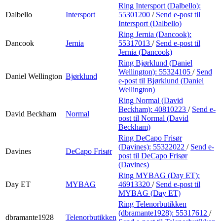
Ring Intersport (Dalbello):
Dalbello
Intersport
55301200
/
Send e-post
til
Intersport (Dalbello)
Ring Jernia (Dancook):
Dancook
Jernia
55317013
/
Send e-post
til
Jernia (Dancook)
Ring Bjørklund (Daniel
Wellington):
55324105
/
Send
Daniel Wellington
Bjørklund
e-post
til Bjørklund (Daniel
Wellington)
Ring Normal (David
Beckham):
40810223
/
Send e-
David Beckham
Normal
post
til Normal (David
Beckham)
Ring DeCapo Frisør
(Davines):
55322022
/
Send e-
Davines
DeCapo Frisør
post
til DeCapo Frisør
(Davines)
Ring MYBAG (Day ET):
Day ET
MYBAG
46913320
/
Send e-post
til
MYBAG (Day ET)
Ring Telenorbutikken
(dbramante1928):
55317612
/
dbramante1928
Telenorbutikken