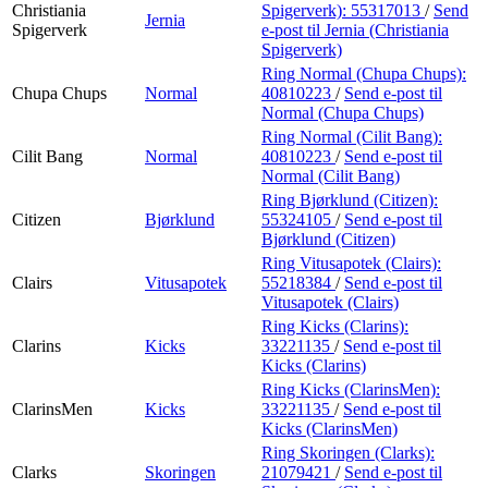
Christiania
Spigerverk):
55317013
/
Send
Jernia
Spigerverk
e-post
til Jernia (Christiania
Spigerverk)
Ring Normal (Chupa Chups):
Chupa Chups
Normal
40810223
/
Send e-post
til
Normal (Chupa Chups)
Ring Normal (Cilit Bang):
Cilit Bang
Normal
40810223
/
Send e-post
til
Normal (Cilit Bang)
Ring Bjørklund (Citizen):
Citizen
Bjørklund
55324105
/
Send e-post
til
Bjørklund (Citizen)
Ring Vitusapotek (Clairs):
Clairs
Vitusapotek
55218384
/
Send e-post
til
Vitusapotek (Clairs)
Ring Kicks (Clarins):
Clarins
Kicks
33221135
/
Send e-post
til
Kicks (Clarins)
Ring Kicks (ClarinsMen):
ClarinsMen
Kicks
33221135
/
Send e-post
til
Kicks (ClarinsMen)
Ring Skoringen (Clarks):
Clarks
Skoringen
21079421
/
Send e-post
til