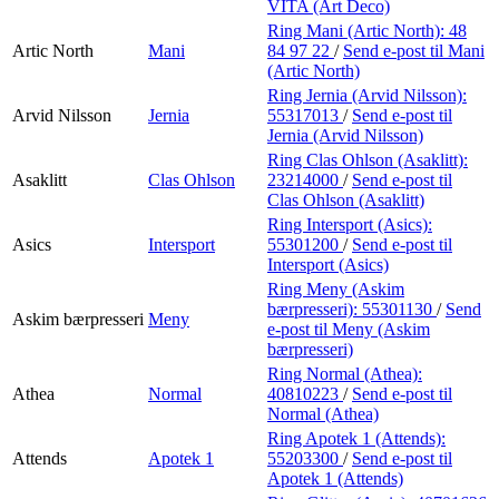
VITA (Art Deco)
Ring Mani (Artic North):
48
Artic North
Mani
84 97 22
/
Send e-post
til Mani
(Artic North)
Ring Jernia (Arvid Nilsson):
Arvid Nilsson
Jernia
55317013
/
Send e-post
til
Jernia (Arvid Nilsson)
Ring Clas Ohlson (Asaklitt):
Asaklitt
Clas Ohlson
23214000
/
Send e-post
til
Clas Ohlson (Asaklitt)
Ring Intersport (Asics):
Asics
Intersport
55301200
/
Send e-post
til
Intersport (Asics)
Ring Meny (Askim
bærpresseri):
55301130
/
Send
Askim bærpresseri
Meny
e-post
til Meny (Askim
bærpresseri)
Ring Normal (Athea):
Athea
Normal
40810223
/
Send e-post
til
Normal (Athea)
Ring Apotek 1 (Attends):
Attends
Apotek 1
55203300
/
Send e-post
til
Apotek 1 (Attends)