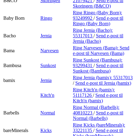
B&CO
Skoringen
21079421
/
Send e-post
til
Skoringen (B&CO)
Ring Ringo (Baby Born):
Baby Born
Ringo
93249992
/
Send e-post
til
Ringo (Baby Born)
Ring Jernia (Bacho):
Bacho
Jernia
55317013
/
Send e-post
til
Jernia (Bacho)
Ring Narvesen (Bama):
Send
Bama
Narvesen
e-post
til Narvesen (Bama)
Ring Sunkost (Bambusa):
Bambusa
Sunkost
93299431
/
Send e-post
til
Sunkost (Bambusa)
Ring Jernia (bamix):
55317013
bamix
Jernia
/
Send e-post
til Jernia (bamix)
Ring Kitch'n (bamix):
Kitch'n
51117126
/
Send e-post
til
Kitch'n (bamix)
Ring Normal (Barbells):
Barbells
Normal
40810223
/
Send e-post
til
Normal (Barbells)
Ring Kicks (bareMinerals):
bareMinerals
Kicks
33221135
/
Send e-post
til
Kicks (bareMinerals)