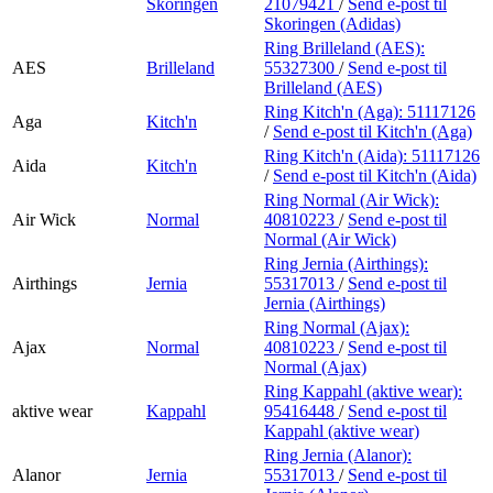
Skoringen
21079421
/
Send e-post
til
Skoringen (Adidas)
Ring Brilleland (AES):
AES
Brilleland
55327300
/
Send e-post
til
Brilleland (AES)
Ring Kitch'n (Aga):
51117126
Aga
Kitch'n
/
Send e-post
til Kitch'n (Aga)
Ring Kitch'n (Aida):
51117126
Aida
Kitch'n
/
Send e-post
til Kitch'n (Aida)
Ring Normal (Air Wick):
Air Wick
Normal
40810223
/
Send e-post
til
Normal (Air Wick)
Ring Jernia (Airthings):
Airthings
Jernia
55317013
/
Send e-post
til
Jernia (Airthings)
Ring Normal (Ajax):
Ajax
Normal
40810223
/
Send e-post
til
Normal (Ajax)
Ring Kappahl (aktive wear):
aktive wear
Kappahl
95416448
/
Send e-post
til
Kappahl (aktive wear)
Ring Jernia (Alanor):
Alanor
Jernia
55317013
/
Send e-post
til