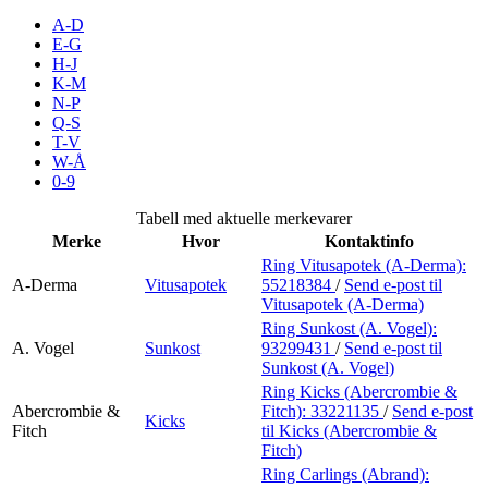
Inspirasjon
A-D
E-G
H-J
K-M
N-P
Søk
Q-S
T-V
W-Å
0-9
Åpningstider
Tabell med aktuelle merkevarer
Merke
Hvor
Kontaktinfo
Praktisk informasjon
Ring Vitusapotek (A-Derma):
A-Derma
Vitusapotek
55218384
/
Send e-post
til
Ledige stillinger
Vitusapotek (A-Derma)
Magasin
Ring Sunkost (A. Vogel):
A. Vogel
Sunkost
93299431
/
Send e-post
til
Sunkost (A. Vogel)
Gavekort
Ring Kicks (Abercrombie &
Finn frem
Abercrombie &
Fitch):
33221135
/
Send e-post
Kicks
Fitch
til Kicks (Abercrombie &
Fitch)
Ring Carlings (Abrand):