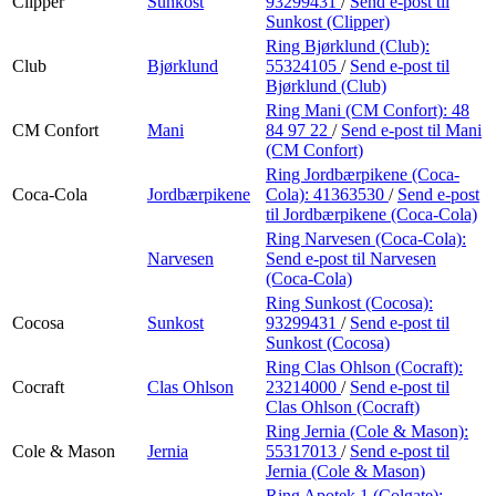
Clipper
Sunkost
93299431
/
Send e-post
til
Sunkost (Clipper)
Ring Bjørklund (Club):
Club
Bjørklund
55324105
/
Send e-post
til
Bjørklund (Club)
Ring Mani (CM Confort):
48
CM Confort
Mani
84 97 22
/
Send e-post
til Mani
(CM Confort)
Ring Jordbærpikene (Coca-
Coca-Cola
Jordbærpikene
Cola):
41363530
/
Send e-post
til Jordbærpikene (Coca-Cola)
Ring Narvesen (Coca-Cola):
Narvesen
Send e-post
til Narvesen
(Coca-Cola)
Ring Sunkost (Cocosa):
Cocosa
Sunkost
93299431
/
Send e-post
til
Sunkost (Cocosa)
Ring Clas Ohlson (Cocraft):
Cocraft
Clas Ohlson
23214000
/
Send e-post
til
Clas Ohlson (Cocraft)
Ring Jernia (Cole & Mason):
Cole & Mason
Jernia
55317013
/
Send e-post
til
Jernia (Cole & Mason)
Ring Apotek 1 (Colgate):