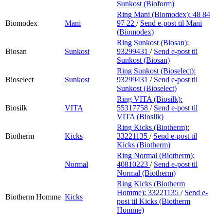
Sunkost (Bioform)
Ring Mani (Biomodex):
48 84
Biomodex
Mani
97 22
/
Send e-post
til Mani
(Biomodex)
Ring Sunkost (Biosan):
Biosan
Sunkost
93299431
/
Send e-post
til
Sunkost (Biosan)
Ring Sunkost (Bioselect):
Bioselect
Sunkost
93299431
/
Send e-post
til
Sunkost (Bioselect)
Ring VITA (Biosilk):
Biosilk
VITA
55317758
/
Send e-post
til
VITA (Biosilk)
Ring Kicks (Biotherm):
Biotherm
Kicks
33221135
/
Send e-post
til
Kicks (Biotherm)
Ring Normal (Biotherm):
Normal
40810223
/
Send e-post
til
Normal (Biotherm)
Ring Kicks (Biotherm
Homme):
33221135
/
Send e-
Biotherm Homme
Kicks
post
til Kicks (Biotherm
Homme)