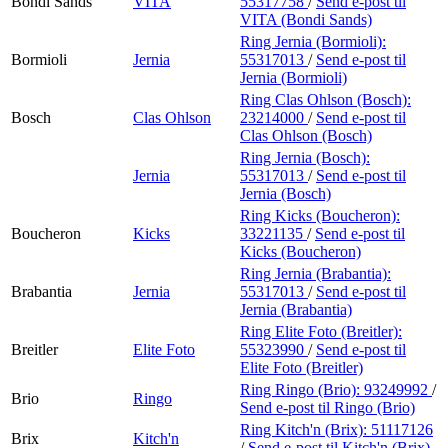
Bondi Sands
VITA
55317758
/
Send e-post
til
VITA (Bondi Sands)
Ring Jernia (Bormioli):
Bormioli
Jernia
55317013
/
Send e-post
til
Jernia (Bormioli)
Ring Clas Ohlson (Bosch):
Bosch
Clas Ohlson
23214000
/
Send e-post
til
Clas Ohlson (Bosch)
Ring Jernia (Bosch):
Jernia
55317013
/
Send e-post
til
Jernia (Bosch)
Ring Kicks (Boucheron):
Boucheron
Kicks
33221135
/
Send e-post
til
Kicks (Boucheron)
Ring Jernia (Brabantia):
Brabantia
Jernia
55317013
/
Send e-post
til
Jernia (Brabantia)
Ring Elite Foto (Breitler):
Breitler
Elite Foto
55323990
/
Send e-post
til
Elite Foto (Breitler)
Ring Ringo (Brio):
93249992
/
Brio
Ringo
Send e-post
til Ringo (Brio)
Ring Kitch'n (Brix):
51117126
Brix
Kitch'n
/
Send e-post
til Kitch'n (Brix)