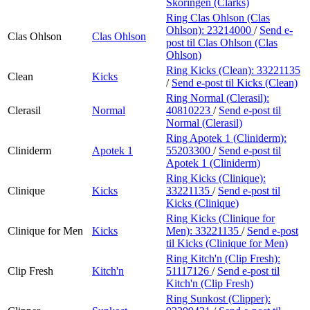
Skoringen (Clarks)
Ring Clas Ohlson (Clas
Ohlson):
23214000
/
Send e-
Clas Ohlson
Clas Ohlson
post
til Clas Ohlson (Clas
Ohlson)
Ring Kicks (Clean):
33221135
Clean
Kicks
/
Send e-post
til Kicks (Clean)
Ring Normal (Clerasil):
Clerasil
Normal
40810223
/
Send e-post
til
Normal (Clerasil)
Ring Apotek 1 (Cliniderm):
Cliniderm
Apotek 1
55203300
/
Send e-post
til
Apotek 1 (Cliniderm)
Ring Kicks (Clinique):
Clinique
Kicks
33221135
/
Send e-post
til
Kicks (Clinique)
Ring Kicks (Clinique for
Clinique for Men
Kicks
Men):
33221135
/
Send e-post
til Kicks (Clinique for Men)
Ring Kitch'n (Clip Fresh):
Clip Fresh
Kitch'n
51117126
/
Send e-post
til
Kitch'n (Clip Fresh)
Ring Sunkost (Clipper):