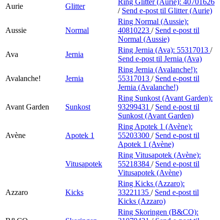
Ring Glitter (Aurie):
40701626
Aurie
Glitter
/
Send e-post
til Glitter (Aurie)
Ring Normal (Aussie):
Aussie
Normal
40810223
/
Send e-post
til
Normal (Aussie)
Ring Jernia (Ava):
55317013
/
Ava
Jernia
Send e-post
til Jernia (Ava)
Ring Jernia (Avalanche!):
Avalanche!
Jernia
55317013
/
Send e-post
til
Jernia (Avalanche!)
Ring Sunkost (Avant Garden):
Avant Garden
Sunkost
93299431
/
Send e-post
til
Sunkost (Avant Garden)
Ring Apotek 1 (Avène):
Avène
Apotek 1
55203300
/
Send e-post
til
Apotek 1 (Avène)
Ring Vitusapotek (Avène):
Vitusapotek
55218384
/
Send e-post
til
Vitusapotek (Avène)
Ring Kicks (Azzaro):
Azzaro
Kicks
33221135
/
Send e-post
til
Kicks (Azzaro)
Ring Skoringen (B&CO):