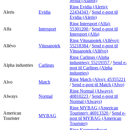
Jernia (Alanor)
Ring Evidia (Aleris):
Aleris
Evidia
22434343
/
Send e-post
til
Evidia (Aleris)
Ring Intersport (Alfa):
Alfa
Intersport
55301200
/
Send e-post
til
Intersport (Alfa)
Ring Vitusapotek (Allévo):
Allévo
Vitusapotek
55218384
/
Send e-post
til
Vitusapotek (Allévo)
Ring Carlings (Alpha
industries):
55219357
/
Send e-
Alpha industries
Carlings
post
til Carlings (Alpha
industries)
Ring Match (Alvo):
45355221
Alvo
Match
/
Send e-post
til Match (Alvo)
Ring Normal (Always):
Always
Normal
40810223
/
Send e-post
til
Normal (Always)
Ring MYBAG (American
American
Tourister):
46913320
/
Send e-
MYBAG
Tourister
post
til MYBAG (American
Tourister)
Ring Kremmerhuset