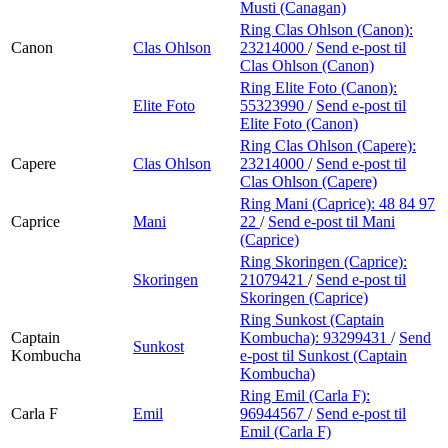
Musti (Canagan)
Ring Clas Ohlson (Canon):
Canon
Clas Ohlson
23214000
/
Send e-post
til
Clas Ohlson (Canon)
Ring Elite Foto (Canon):
Elite Foto
55323990
/
Send e-post
til
Elite Foto (Canon)
Ring Clas Ohlson (Capere):
Capere
Clas Ohlson
23214000
/
Send e-post
til
Clas Ohlson (Capere)
Ring Mani (Caprice):
48 84 97
Caprice
Mani
22
/
Send e-post
til Mani
(Caprice)
Ring Skoringen (Caprice):
Skoringen
21079421
/
Send e-post
til
Skoringen (Caprice)
Ring Sunkost (Captain
Captain
Kombucha):
93299431
/
Send
Sunkost
Kombucha
e-post
til Sunkost (Captain
Kombucha)
Ring Emil (Carla F):
Carla F
Emil
96944567
/
Send e-post
til
Emil (Carla F)