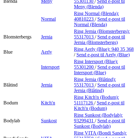
Blenda
Meny
55301130
/
Send e-post
til
Meny (Blenda)
Ring Normal (Blenda):
Normal
40810223
/
Send e-post
til
Normal (Blenda)
Ring Jernia (Blomsterbergs):
Blomsterbergs
Jernia
55317013
/
Send e-post
til
Jernia (Blomsterbergs)
Ring Aerly (Blue):
940 35 368
Blue
Aerly
/
Send e-post
til Aerly (Blue)
Ring Intersport (Blue):
Intersport
55301200
/
Send e-post
til
Intersport (Blue)
Ring Jernia (Blåtind):
Blåtind
Jernia
55317013
/
Send e-post
til
Jernia (Blåtind)
Ring Kitch'n (Bodum):
Bodum
Kitch'n
51117126
/
Send e-post
til
Kitch'n (Bodum)
Ring Sunkost (Bodylab):
Bodylab
Sunkost
93299431
/
Send e-post
til
Sunkost (Bodylab)
Ring VITA (Bondi Sands):