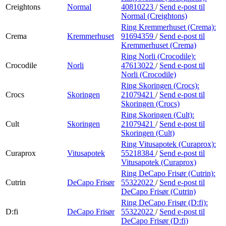
Creightons
Normal
40810223
/
Send e-post
til
Normal (Creightons)
Ring Kremmerhuset (Crema):
Crema
Kremmerhuset
91694359
/
Send e-post
til
Kremmerhuset (Crema)
Ring Norli (Crocodile):
Crocodile
Norli
47613022
/
Send e-post
til
Norli (Crocodile)
Ring Skoringen (Crocs):
Crocs
Skoringen
21079421
/
Send e-post
til
Skoringen (Crocs)
Ring Skoringen (Cult):
Cult
Skoringen
21079421
/
Send e-post
til
Skoringen (Cult)
Ring Vitusapotek (Curaprox):
Curaprox
Vitusapotek
55218384
/
Send e-post
til
Vitusapotek (Curaprox)
Ring DeCapo Frisør (Cutrin):
Cutrin
DeCapo Frisør
55322022
/
Send e-post
til
DeCapo Frisør (Cutrin)
Ring DeCapo Frisør (D:fi):
D:fi
DeCapo Frisør
55322022
/
Send e-post
til
DeCapo Frisør (D:fi)