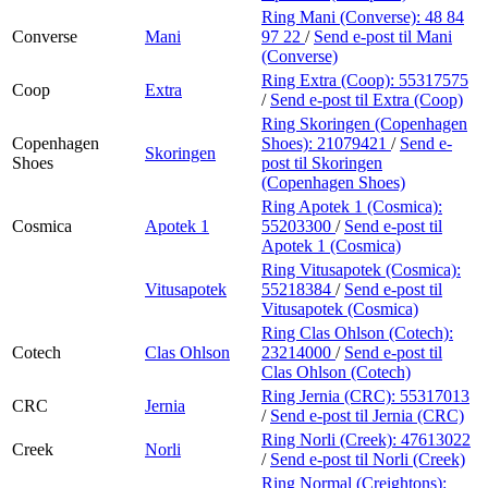
Ring Mani (Converse):
48 84
Converse
Mani
97 22
/
Send e-post
til Mani
(Converse)
Ring Extra (Coop):
55317575
Coop
Extra
/
Send e-post
til Extra (Coop)
Ring Skoringen (Copenhagen
Copenhagen
Shoes):
21079421
/
Send e-
Skoringen
Shoes
post
til Skoringen
(Copenhagen Shoes)
Ring Apotek 1 (Cosmica):
Cosmica
Apotek 1
55203300
/
Send e-post
til
Apotek 1 (Cosmica)
Ring Vitusapotek (Cosmica):
Vitusapotek
55218384
/
Send e-post
til
Vitusapotek (Cosmica)
Ring Clas Ohlson (Cotech):
Cotech
Clas Ohlson
23214000
/
Send e-post
til
Clas Ohlson (Cotech)
Ring Jernia (CRC):
55317013
CRC
Jernia
/
Send e-post
til Jernia (CRC)
Ring Norli (Creek):
47613022
Creek
Norli
/
Send e-post
til Norli (Creek)
Ring Normal (Creightons):