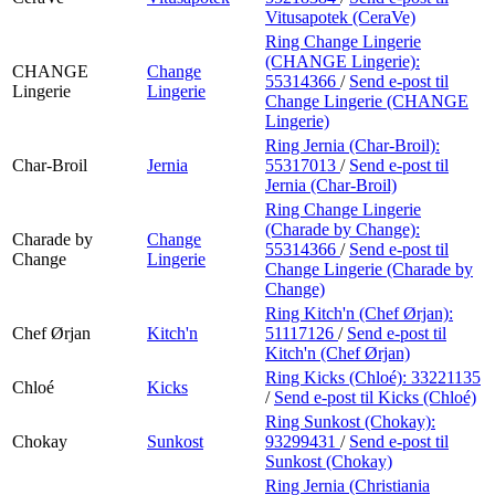
Vitusapotek (CeraVe)
Ring Change Lingerie
(CHANGE Lingerie):
CHANGE
Change
55314366
/
Send e-post
til
Lingerie
Lingerie
Change Lingerie (CHANGE
Lingerie)
Ring Jernia (Char-Broil):
Char-Broil
Jernia
55317013
/
Send e-post
til
Jernia (Char-Broil)
Ring Change Lingerie
(Charade by Change):
Charade by
Change
55314366
/
Send e-post
til
Change
Lingerie
Change Lingerie (Charade by
Change)
Ring Kitch'n (Chef Ørjan):
Chef Ørjan
Kitch'n
51117126
/
Send e-post
til
Kitch'n (Chef Ørjan)
Ring Kicks (Chloé):
33221135
Chloé
Kicks
/
Send e-post
til Kicks (Chloé)
Ring Sunkost (Chokay):
Chokay
Sunkost
93299431
/
Send e-post
til
Sunkost (Chokay)
Ring Jernia (Christiania