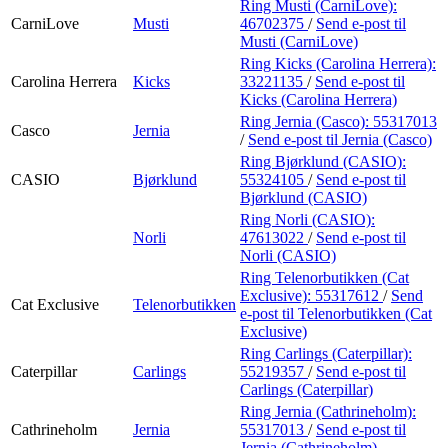
Ring Musti (CarniLove):
CarniLove
Musti
46702375
/
Send e-post
til
Musti (CarniLove)
Ring Kicks (Carolina Herrera):
Carolina Herrera
Kicks
33221135
/
Send e-post
til
Kicks (Carolina Herrera)
Ring Jernia (Casco):
55317013
Casco
Jernia
/
Send e-post
til Jernia (Casco)
Ring Bjørklund (CASIO):
CASIO
Bjørklund
55324105
/
Send e-post
til
Bjørklund (CASIO)
Ring Norli (CASIO):
Norli
47613022
/
Send e-post
til
Norli (CASIO)
Ring Telenorbutikken (Cat
Exclusive):
55317612
/
Send
Cat Exclusive
Telenorbutikken
e-post
til Telenorbutikken (Cat
Exclusive)
Ring Carlings (Caterpillar):
Caterpillar
Carlings
55219357
/
Send e-post
til
Carlings (Caterpillar)
Ring Jernia (Cathrineholm):
Cathrineholm
Jernia
55317013
/
Send e-post
til
Jernia (Cathrineholm)