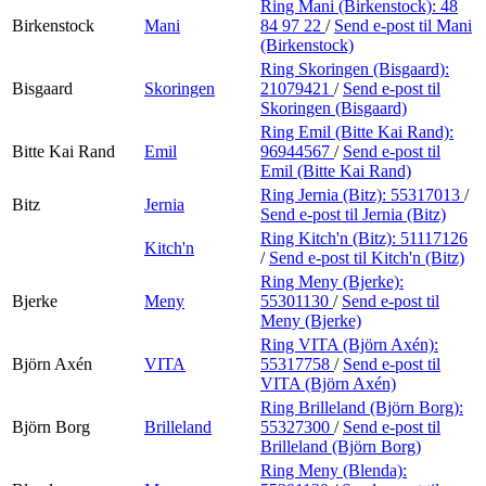
Ring Mani (Birkenstock):
48
Birkenstock
Mani
84 97 22
/
Send e-post
til Mani
(Birkenstock)
Ring Skoringen (Bisgaard):
Bisgaard
Skoringen
21079421
/
Send e-post
til
Skoringen (Bisgaard)
Ring Emil (Bitte Kai Rand):
Bitte Kai Rand
Emil
96944567
/
Send e-post
til
Emil (Bitte Kai Rand)
Ring Jernia (Bitz):
55317013
/
Bitz
Jernia
Send e-post
til Jernia (Bitz)
Ring Kitch'n (Bitz):
51117126
Kitch'n
/
Send e-post
til Kitch'n (Bitz)
Ring Meny (Bjerke):
Bjerke
Meny
55301130
/
Send e-post
til
Meny (Bjerke)
Ring VITA (Björn Axén):
Björn Axén
VITA
55317758
/
Send e-post
til
VITA (Björn Axén)
Ring Brilleland (Björn Borg):
Björn Borg
Brilleland
55327300
/
Send e-post
til
Brilleland (Björn Borg)
Ring Meny (Blenda):