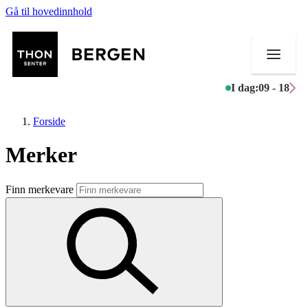
Gå til hovedinnhold
I dag:
09 - 18
Forside
Merker
Butikker
Finn merkevare
Mat og drikke
Helse
Aktiviteter
Tilbud