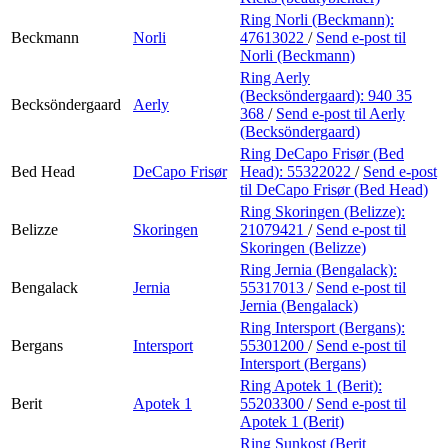
Ring Norli (Beckmann):
Beckmann
Norli
47613022
/
Send e-post
til
Norli (Beckmann)
Ring Aerly
(Becksöndergaard):
940 35
Becksöndergaard
Aerly
368
/
Send e-post
til Aerly
(Becksöndergaard)
Ring DeCapo Frisør (Bed
Bed Head
DeCapo Frisør
Head):
55322022
/
Send e-post
til DeCapo Frisør (Bed Head)
Ring Skoringen (Belizze):
Belizze
Skoringen
21079421
/
Send e-post
til
Skoringen (Belizze)
Ring Jernia (Bengalack):
Bengalack
Jernia
55317013
/
Send e-post
til
Jernia (Bengalack)
Ring Intersport (Bergans):
Bergans
Intersport
55301200
/
Send e-post
til
Intersport (Bergans)
Ring Apotek 1 (Berit):
Berit
Apotek 1
55203300
/
Send e-post
til
Apotek 1 (Berit)
Ring Sunkost (Berit