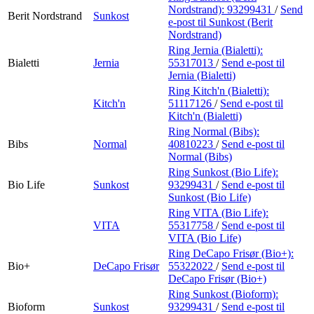
Nordstrand):
93299431
/
Send
Berit Nordstrand
Sunkost
e-post
til Sunkost (Berit
Nordstrand)
Ring Jernia (Bialetti):
Bialetti
Jernia
55317013
/
Send e-post
til
Jernia (Bialetti)
Ring Kitch'n (Bialetti):
Kitch'n
51117126
/
Send e-post
til
Kitch'n (Bialetti)
Ring Normal (Bibs):
Bibs
Normal
40810223
/
Send e-post
til
Normal (Bibs)
Ring Sunkost (Bio Life):
Bio Life
Sunkost
93299431
/
Send e-post
til
Sunkost (Bio Life)
Ring VITA (Bio Life):
VITA
55317758
/
Send e-post
til
VITA (Bio Life)
Ring DeCapo Frisør (Bio+):
Bio+
DeCapo Frisør
55322022
/
Send e-post
til
DeCapo Frisør (Bio+)
Ring Sunkost (Bioform):
Bioform
Sunkost
93299431
/
Send e-post
til