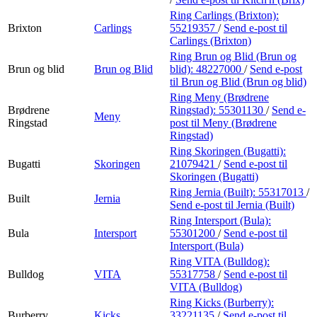
Ring Carlings (Brixton):
Brixton
Carlings
55219357
/
Send e-post
til
Carlings (Brixton)
Ring Brun og Blid (Brun og
Brun og blid
Brun og Blid
blid):
48227000
/
Send e-post
til Brun og Blid (Brun og blid)
Ring Meny (Brødrene
Brødrene
Ringstad):
55301130
/
Send e-
Meny
Ringstad
post
til Meny (Brødrene
Ringstad)
Ring Skoringen (Bugatti):
Bugatti
Skoringen
21079421
/
Send e-post
til
Skoringen (Bugatti)
Ring Jernia (Built):
55317013
/
Built
Jernia
Send e-post
til Jernia (Built)
Ring Intersport (Bula):
Bula
Intersport
55301200
/
Send e-post
til
Intersport (Bula)
Ring VITA (Bulldog):
Bulldog
VITA
55317758
/
Send e-post
til
VITA (Bulldog)
Ring Kicks (Burberry):
Burberry
Kicks
33221135
/
Send e-post
til