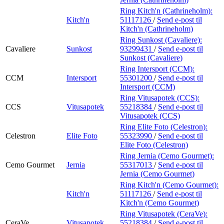
Ring Kitch'n (Cathrineholm):
Kitch'n
51117126
/
Send e-post
til
Kitch'n (Cathrineholm)
Ring Sunkost (Cavaliere):
Cavaliere
Sunkost
93299431
/
Send e-post
til
Sunkost (Cavaliere)
Ring Intersport (CCM):
CCM
Intersport
55301200
/
Send e-post
til
Intersport (CCM)
Ring Vitusapotek (CCS):
CCS
Vitusapotek
55218384
/
Send e-post
til
Vitusapotek (CCS)
Ring Elite Foto (Celestron):
Celestron
Elite Foto
55323990
/
Send e-post
til
Elite Foto (Celestron)
Ring Jernia (Cemo Gourmet):
Cemo Gourmet
Jernia
55317013
/
Send e-post
til
Jernia (Cemo Gourmet)
Ring Kitch'n (Cemo Gourmet):
Kitch'n
51117126
/
Send e-post
til
Kitch'n (Cemo Gourmet)
Ring Vitusapotek (CeraVe):
CeraVe
Vitusapotek
55218384
/
Send e-post
til