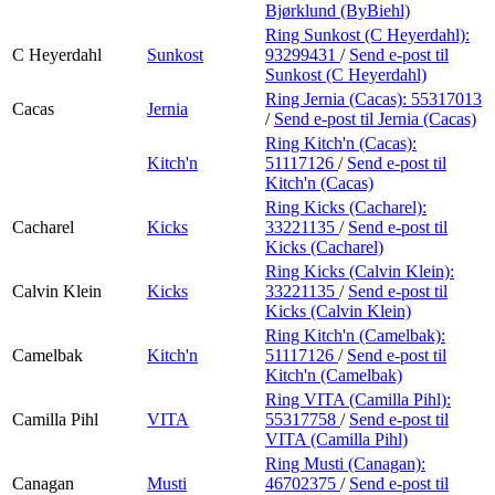
Bjørklund (ByBiehl)
Ring Sunkost (C Heyerdahl):
C Heyerdahl
Sunkost
93299431
/
Send e-post
til
Sunkost (C Heyerdahl)
Ring Jernia (Cacas):
55317013
Cacas
Jernia
/
Send e-post
til Jernia (Cacas)
Ring Kitch'n (Cacas):
Kitch'n
51117126
/
Send e-post
til
Kitch'n (Cacas)
Ring Kicks (Cacharel):
Cacharel
Kicks
33221135
/
Send e-post
til
Kicks (Cacharel)
Ring Kicks (Calvin Klein):
Calvin Klein
Kicks
33221135
/
Send e-post
til
Kicks (Calvin Klein)
Ring Kitch'n (Camelbak):
Camelbak
Kitch'n
51117126
/
Send e-post
til
Kitch'n (Camelbak)
Ring VITA (Camilla Pihl):
Camilla Pihl
VITA
55317758
/
Send e-post
til
VITA (Camilla Pihl)
Ring Musti (Canagan):
Canagan
Musti
46702375
/
Send e-post
til