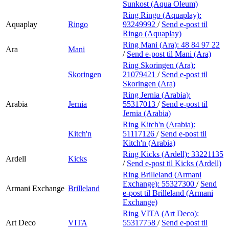
Sunkost (Aqua Oleum)
Ring Ringo (Aquaplay):
Aquaplay
Ringo
93249992
/
Send e-post
til
Ringo (Aquaplay)
Ring Mani (Ara):
48 84 97 22
Ara
Mani
/
Send e-post
til Mani (Ara)
Ring Skoringen (Ara):
Skoringen
21079421
/
Send e-post
til
Skoringen (Ara)
Ring Jernia (Arabia):
Arabia
Jernia
55317013
/
Send e-post
til
Jernia (Arabia)
Ring Kitch'n (Arabia):
Kitch'n
51117126
/
Send e-post
til
Kitch'n (Arabia)
Ring Kicks (Ardell):
33221135
Ardell
Kicks
/
Send e-post
til Kicks (Ardell)
Ring Brilleland (Armani
Exchange):
55327300
/
Send
Armani Exchange
Brilleland
e-post
til Brilleland (Armani
Exchange)
Ring VITA (Art Deco):
Art Deco
VITA
55317758
/
Send e-post
til