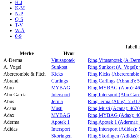
H-J
Aktiviteter
K-M
N-P
Q-S
T-V
Tilbud
W-Å
0-9
Inspirasjon
Tabell 
Merke
Hvor
A-Derma
Vitusapotek
Ring Vitusapotek (A-Der
A. Vogel
Sunkost
Ring Sunkost (A. Vogel):
Abercrombie & Fitch
Kicks
Ring Kicks (Abercrombie 
Søk
Abrand
Carlings
Ring Carlings (Abrand):
5
Abro
MYBAG
Ring MYBAG (Abro):
4
Abu Garcia
Intersport
Ring Intersport (Abu Garc
Abus
Jernia
Ring Jernia (Abus):
5531
Acana
Musti
Ring Musti (Acana):
467
Åpningstider
Adax
MYBAG
Ring MYBAG (Adax):
4
Aderma
Apotek 1
Ring Apotek 1 (Aderma):
Praktisk informasjon
Adidas
Intersport
Ring Intersport (Adidas):
Ledige stillinger
Skoringen
Ring Skoringen (Adidas):