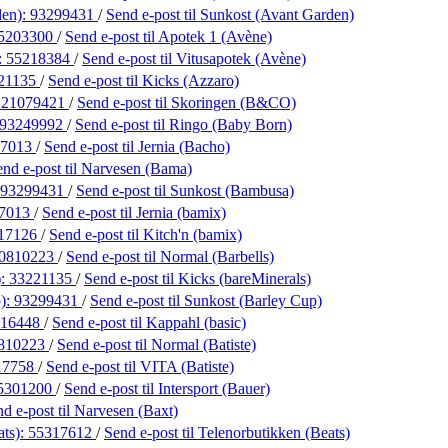
den):
93299431
/
Send e-post
til Sunkost (Avant Garden)
5203300
/
Send e-post
til Apotek 1 (Avène)
:
55218384
/
Send e-post
til Vitusapotek (Avène)
21135
/
Send e-post
til Kicks (Azzaro)
:
21079421
/
Send e-post
til Skoringen (B&CO)
93249992
/
Send e-post
til Ringo (Baby Born)
17013
/
Send e-post
til Jernia (Bacho)
end e-post
til Narvesen (Bama)
93299431
/
Send e-post
til Sunkost (Bambusa)
7013
/
Send e-post
til Jernia (bamix)
17126
/
Send e-post
til Kitch'n (bamix)
0810223
/
Send e-post
til Normal (Barbells)
):
33221135
/
Send e-post
til Kicks (bareMinerals)
p):
93299431
/
Send e-post
til Sunkost (Barley Cup)
416448
/
Send e-post
til Kappahl (basic)
810223
/
Send e-post
til Normal (Batiste)
17758
/
Send e-post
til VITA (Batiste)
5301200
/
Send e-post
til Intersport (Bauer)
nd e-post
til Narvesen (Baxt)
ats):
55317612
/
Send e-post
til Telenorbutikken (Beats)