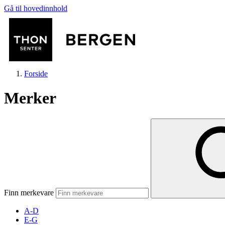
Gå til hovedinnhold
Forside
Merker
Butikker
Mat og drikke
Finn merkevare
Helse
A-D
E-G