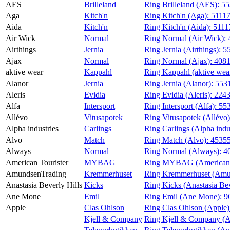
AES
Brilleland
Ring Brilleland (AES):
55
Magasin
Aga
Kitch'n
Ring Kitch'n (Aga):
5111
Aida
Kitch'n
Ring Kitch'n (Aida):
5111
Gavekort
Air Wick
Normal
Ring Normal (Air Wick):
Finn frem
Airthings
Jernia
Ring Jernia (Airthings):
5
Ajax
Normal
Ring Normal (Ajax):
408
aktive wear
Kappahl
Ring Kappahl (aktive wea
Alanor
Jernia
Ring Jernia (Alanor):
553
Aleris
Evidia
Ring Evidia (Aleris):
224
Alfa
Intersport
Ring Intersport (Alfa):
55
Allévo
Vitusapotek
Ring Vitusapotek (Allévo
Alpha industries
Carlings
Ring Carlings (Alpha indu
Alvo
Match
Ring Match (Alvo):
4535
Always
Normal
Ring Normal (Always):
4
American Tourister
MYBAG
Ring MYBAG (American T
AmundsenTrading
Kremmerhuset
Ring Kremmerhuset (Amu
Anastasia Beverly Hills
Kicks
Ring Kicks (Anastasia Bev
Ane Mone
Emil
Ring Emil (Ane Mone):
9
Apple
Clas Ohlson
Ring Clas Ohlson (Apple
Kjell & Company
Ring Kjell & Company (A