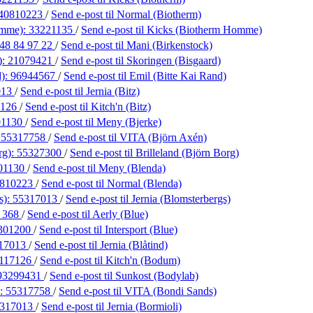
40810223
/
Send e-post
til Normal (Biotherm)
omme):
33221135
/
Send e-post
til Kicks (Biotherm Homme)
48 84 97 22
/
Send e-post
til Mani (Birkenstock)
):
21079421
/
Send e-post
til Skoringen (Bisgaard)
d):
96944567
/
Send e-post
til Emil (Bitte Kai Rand)
013
/
Send e-post
til Jernia (Bitz)
7126
/
Send e-post
til Kitch'n (Bitz)
01130
/
Send e-post
til Meny (Bjerke)
:
55317758
/
Send e-post
til VITA (Björn Axén)
rg):
55327300
/
Send e-post
til Brilleland (Björn Borg)
01130
/
Send e-post
til Meny (Blenda)
810223
/
Send e-post
til Normal (Blenda)
s):
55317013
/
Send e-post
til Jernia (Blomsterbergs)
5 368
/
Send e-post
til Aerly (Blue)
301200
/
Send e-post
til Intersport (Blue)
17013
/
Send e-post
til Jernia (Blåtind)
117126
/
Send e-post
til Kitch'n (Bodum)
93299431
/
Send e-post
til Sunkost (Bodylab)
):
55317758
/
Send e-post
til VITA (Bondi Sands)
317013
/
Send e-post
til Jernia (Bormioli)