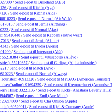
327300
/
Send e-post
til Brilleland (AES)
7126
/
Send e-post
til Kitch'n (Aga)
7126
/
Send e-post
til Kitch'n (Aida)
40810223
/
Send e-post
til Normal (Air Wick)
5317013
/
Send e-post
til Jernia (Airthings)
10223
/
Send e-post
til Normal (Ajax)
r):
95416448
/
Send e-post
til Kappahl (aktive wear)
17013
/
Send e-post
til Jernia (Alanor)
34343
/
Send e-post
til Evidia (Aleris)
301200
/
Send e-post
til Intersport (Alfa)
):
55218384
/
Send e-post
til Vitusapotek (Allévo)
stries):
55219357
/
Send e-post
til Carlings (Alpha industries)
5221
/
Send e-post
til Match (Alvo)
0810223
/
Send e-post
til Normal (Always)
ourister):
46913320
/
Send e-post
til MYBAG (American Tourister)
ndsenTrading):
91694359
/
Send e-post
til Kremmerhuset (AmundsenT
erly Hills):
33221135
/
Send e-post
til Kicks (Anastasia Beverly Hills)
6944567
/
Send e-post
til Emil (Ane Mone)
):
23214000
/
Send e-post
til Clas Ohlson (Apple)
pple):
69520911
/
Send e-post
til Kjell & Company (Apple)