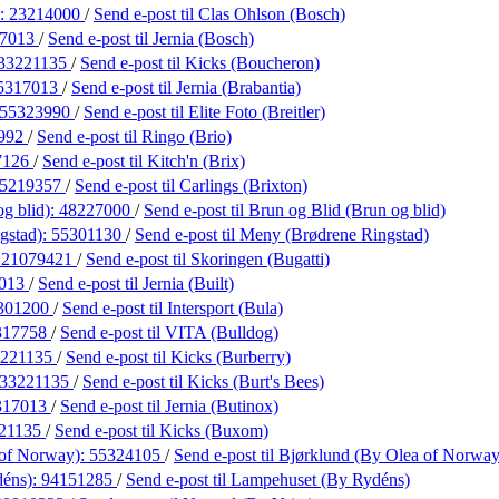
):
23214000
/
Send e-post
til Clas Ohlson (Bosch)
17013
/
Send e-post
til Jernia (Bosch)
33221135
/
Send e-post
til Kicks (Boucheron)
5317013
/
Send e-post
til Jernia (Brabantia)
55323990
/
Send e-post
til Elite Foto (Breitler)
992
/
Send e-post
til Ringo (Brio)
7126
/
Send e-post
til Kitch'n (Brix)
5219357
/
Send e-post
til Carlings (Brixton)
g blid):
48227000
/
Send e-post
til Brun og Blid (Brun og blid)
gstad):
55301130
/
Send e-post
til Meny (Brødrene Ringstad)
:
21079421
/
Send e-post
til Skoringen (Bugatti)
7013
/
Send e-post
til Jernia (Built)
301200
/
Send e-post
til Intersport (Bula)
317758
/
Send e-post
til VITA (Bulldog)
3221135
/
Send e-post
til Kicks (Burberry)
33221135
/
Send e-post
til Kicks (Burt's Bees)
317013
/
Send e-post
til Jernia (Butinox)
21135
/
Send e-post
til Kicks (Buxom)
 of Norway):
55324105
/
Send e-post
til Bjørklund (By Olea of Norway
déns):
94151285
/
Send e-post
til Lampehuset (By Rydéns)