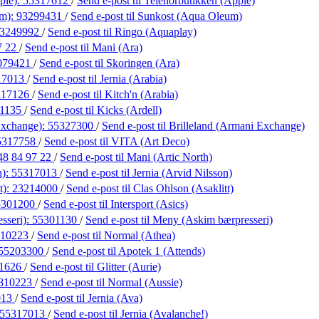
ple):
55317612
/
Send e-post
til Telenorbutikken (Apple)
um):
93299431
/
Send e-post
til Sunkost (Aqua Oleum)
3249992
/
Send e-post
til Ringo (Aquaplay)
7 22
/
Send e-post
til Mani (Ara)
079421
/
Send e-post
til Skoringen (Ara)
17013
/
Send e-post
til Jernia (Arabia)
117126
/
Send e-post
til Kitch'n (Arabia)
21135
/
Send e-post
til Kicks (Ardell)
Exchange):
55327300
/
Send e-post
til Brilleland (Armani Exchange)
5317758
/
Send e-post
til VITA (Art Deco)
48 84 97 22
/
Send e-post
til Mani (Artic North)
n):
55317013
/
Send e-post
til Jernia (Arvid Nilsson)
t):
23214000
/
Send e-post
til Clas Ohlson (Asaklitt)
5301200
/
Send e-post
til Intersport (Asics)
sseri):
55301130
/
Send e-post
til Meny (Askim bærpresseri)
810223
/
Send e-post
til Normal (Athea)
55203300
/
Send e-post
til Apotek 1 (Attends)
1626
/
Send e-post
til Glitter (Aurie)
810223
/
Send e-post
til Normal (Aussie)
013
/
Send e-post
til Jernia (Ava)
55317013
/
Send e-post
til Jernia (Avalanche!)