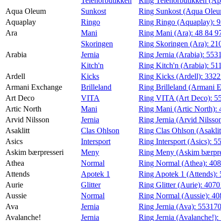
Telenorbutikken
Ring Telenorbutikken (Ap
Aqua Oleum
Sunkost
Ring Sunkost (Aqua Ole
Aquaplay
Ringo
Ring Ringo (Aquaplay):
9
Ara
Mani
Ring Mani (Ara):
48 84 9
Skoringen
Ring Skoringen (Ara):
21
Arabia
Jernia
Ring Jernia (Arabia):
553
Kitch'n
Ring Kitch'n (Arabia):
51
Ardell
Kicks
Ring Kicks (Ardell):
332
Armani Exchange
Brilleland
Ring Brilleland (Armani 
Art Deco
VITA
Ring VITA (Art Deco):
5
Artic North
Mani
Ring Mani (Artic North):
Arvid Nilsson
Jernia
Ring Jernia (Arvid Nilsso
Asaklitt
Clas Ohlson
Ring Clas Ohlson (Asaklit
Asics
Intersport
Ring Intersport (Asics):
5
Askim bærpresseri
Meny
Ring Meny (Askim bærpre
Athea
Normal
Ring Normal (Athea):
40
Attends
Apotek 1
Ring Apotek 1 (Attends):
Aurie
Glitter
Ring Glitter (Aurie):
4070
Aussie
Normal
Ring Normal (Aussie):
40
Ava
Jernia
Ring Jernia (Ava):
55317
Avalanche!
Jernia
Ring Jernia (Avalanche!):