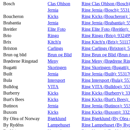
Bosch
Clas Ohlson
Ring Clas Ohlson (Bosch
Jernia
Ring Jernia (Bosch):
553
Boucheron
Kicks
Ring Kicks (Boucheron):
Brabantia
Jernia
Ring Jernia (Brabantia):
5
Breitler
Elite Foto
Ring Elite Foto (Breitler):
Brio
Ringo
Ring Ringo (Brio):
93249
Brix
Kitch'n
Ring Kitch'n (Brix):
5111
Brixton
Carlings
Ring Carlings (Brixton):
5
Brun og blid
Brun og Blid
Ring Brun og Blid (Brun o
Brødrene Ringstad
Meny
Ring Meny (Brødrene Rin
Bugatti
Skoringen
Ring Skoringen (Bugatti)
Built
Jernia
Ring Jernia (Built):
5531
Bula
Intersport
Ring Intersport (Bula):
55
Bulldog
VITA
Ring VITA (Bulldog):
55
Burberry
Kicks
Ring Kicks (Burberry):
3
Burt's Bees
Kicks
Ring Kicks (Burt's Bees):
Butinox
Jernia
Ring Jernia (Butinox):
55
Buxom
Kicks
Ring Kicks (Buxom):
332
By Olea of Norway
Bjørklund
Ring Bjørklund (By Olea
By Rydéns
Lampehuset
Ring Lampehuset (By Ry