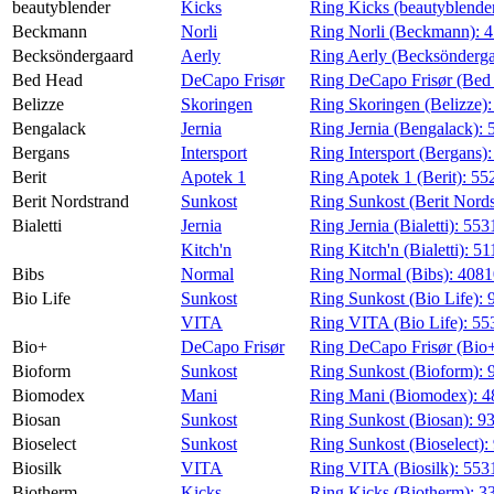
beautyblender
Kicks
Ring Kicks (beautyblende
Beckmann
Norli
Ring Norli (Beckmann):
4
Becksöndergaard
Aerly
Ring Aerly (Becksönderg
Bed Head
DeCapo Frisør
Ring DeCapo Frisør (Bed
Belizze
Skoringen
Ring Skoringen (Belizze)
Bengalack
Jernia
Ring Jernia (Bengalack):
Bergans
Intersport
Ring Intersport (Bergans)
Berit
Apotek 1
Ring Apotek 1 (Berit):
55
Berit Nordstrand
Sunkost
Ring Sunkost (Berit Nord
Bialetti
Jernia
Ring Jernia (Bialetti):
553
Kitch'n
Ring Kitch'n (Bialetti):
51
Bibs
Normal
Ring Normal (Bibs):
408
Bio Life
Sunkost
Ring Sunkost (Bio Life):
VITA
Ring VITA (Bio Life):
55
Bio+
DeCapo Frisør
Ring DeCapo Frisør (Bio
Bioform
Sunkost
Ring Sunkost (Bioform):
Biomodex
Mani
Ring Mani (Biomodex):
4
Biosan
Sunkost
Ring Sunkost (Biosan):
9
Bioselect
Sunkost
Ring Sunkost (Bioselect):
Biosilk
VITA
Ring VITA (Biosilk):
553
Biotherm
Kicks
Ring Kicks (Biotherm):
3