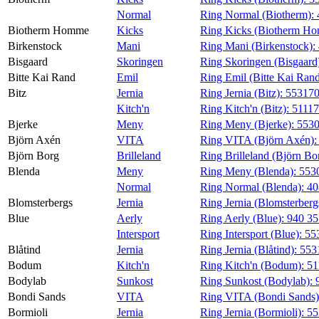
Normal
Ring Normal (Biotherm):
Biotherm Homme
Kicks
Ring Kicks (Biotherm H
Birkenstock
Mani
Ring Mani (Birkenstock):
Bisgaard
Skoringen
Ring Skoringen (Bisgaard
Bitte Kai Rand
Emil
Ring Emil (Bitte Kai Ran
Bitz
Jernia
Ring Jernia (Bitz):
55317
Kitch'n
Ring Kitch'n (Bitz):
5111
Bjerke
Meny
Ring Meny (Bjerke):
553
Björn Axén
VITA
Ring VITA (Björn Axén)
Björn Borg
Brilleland
Ring Brilleland (Björn Bo
Blenda
Meny
Ring Meny (Blenda):
553
Normal
Ring Normal (Blenda):
40
Blomsterbergs
Jernia
Ring Jernia (Blomsterberg
Blue
Aerly
Ring Aerly (Blue):
940 3
Intersport
Ring Intersport (Blue):
55
Blåtind
Jernia
Ring Jernia (Blåtind):
553
Bodum
Kitch'n
Ring Kitch'n (Bodum):
51
Bodylab
Sunkost
Ring Sunkost (Bodylab):
Bondi Sands
VITA
Ring VITA (Bondi Sands
Bormioli
Jernia
Ring Jernia (Bormioli):
55