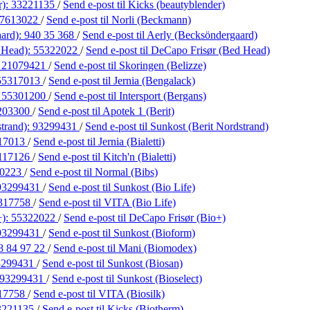
r):
33221135
/
Send e-post
til Kicks (beautyblender)
7613022
/
Send e-post
til Norli (Beckmann)
aard):
940 35 368
/
Send e-post
til Aerly (Becksöndergaard)
 Head):
55322022
/
Send e-post
til DeCapo Frisør (Bed Head)
:
21079421
/
Send e-post
til Skoringen (Belizze)
55317013
/
Send e-post
til Jernia (Bengalack)
:
55301200
/
Send e-post
til Intersport (Bergans)
203300
/
Send e-post
til Apotek 1 (Berit)
strand):
93299431
/
Send e-post
til Sunkost (Berit Nordstrand)
17013
/
Send e-post
til Jernia (Bialetti)
117126
/
Send e-post
til Kitch'n (Bialetti)
10223
/
Send e-post
til Normal (Bibs)
93299431
/
Send e-post
til Sunkost (Bio Life)
317758
/
Send e-post
til VITA (Bio Life)
+):
55322022
/
Send e-post
til DeCapo Frisør (Bio+)
93299431
/
Send e-post
til Sunkost (Bioform)
8 84 97 22
/
Send e-post
til Mani (Biomodex)
3299431
/
Send e-post
til Sunkost (Biosan)
93299431
/
Send e-post
til Sunkost (Bioselect)
17758
/
Send e-post
til VITA (Biosilk)
3221135
/
Send e-post
til Kicks (Biotherm)