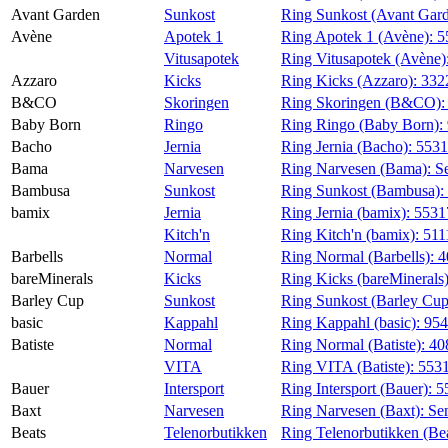
Avant Garden
Sunkost
Ring Sunkost (Avant Gar
Avène
Apotek 1
Ring Apotek 1 (Avène):
5
Vitusapotek
Ring Vitusapotek (Avène)
Azzaro
Kicks
Ring Kicks (Azzaro):
332
B&CO
Skoringen
Ring Skoringen (B&CO)
Baby Born
Ringo
Ring Ringo (Baby Born):
Bacho
Jernia
Ring Jernia (Bacho):
553
Bama
Narvesen
Ring Narvesen (Bama):
S
Bambusa
Sunkost
Ring Sunkost (Bambusa):
bamix
Jernia
Ring Jernia (bamix):
5531
Kitch'n
Ring Kitch'n (bamix):
511
Barbells
Normal
Ring Normal (Barbells):
4
bareMinerals
Kicks
Ring Kicks (bareMinerals
Barley Cup
Sunkost
Ring Sunkost (Barley Cu
basic
Kappahl
Ring Kappahl (basic):
95
Batiste
Normal
Ring Normal (Batiste):
40
VITA
Ring VITA (Batiste):
553
Bauer
Intersport
Ring Intersport (Bauer):
5
Baxt
Narvesen
Ring Narvesen (Baxt):
Se
Beats
Telenorbutikken
Ring Telenorbutikken (Be