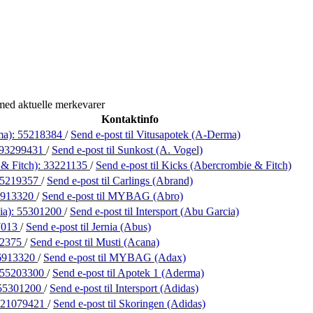
med aktuelle merkevarer
Kontaktinfo
ma):
55218384
/
Send e-post
til Vitusapotek (A-Derma)
93299431
/
Send e-post
til Sunkost (A. Vogel)
& Fitch):
33221135
/
Send e-post
til Kicks (Abercrombie & Fitch)
5219357
/
Send e-post
til Carlings (Abrand)
6913320
/
Send e-post
til MYBAG (Abro)
ia):
55301200
/
Send e-post
til Intersport (Abu Garcia)
7013
/
Send e-post
til Jernia (Abus)
02375
/
Send e-post
til Musti (Acana)
6913320
/
Send e-post
til MYBAG (Adax)
55203300
/
Send e-post
til Apotek 1 (Aderma)
55301200
/
Send e-post
til Intersport (Adidas)
21079421
/
Send e-post
til Skoringen (Adidas)