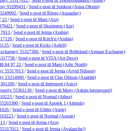
ple):
55317612
/
Send e-post
til Telenorbutikken (Apple)
um):
93299431
/
Send e-post
til Sunkost (Aqua Oleum)
3249992
/
Send e-post
til Ringo (Aquaplay)
7 22
/
Send e-post
til Mani (Ara)
079421
/
Send e-post
til Skoringen (Ara)
17013
/
Send e-post
til Jernia (Arabia)
117126
/
Send e-post
til Kitch'n (Arabia)
21135
/
Send e-post
til Kicks (Ardell)
Exchange):
55327300
/
Send e-post
til Brilleland (Armani Exchange)
5317758
/
Send e-post
til VITA (Art Deco)
48 84 97 22
/
Send e-post
til Mani (Artic North)
n):
55317013
/
Send e-post
til Jernia (Arvid Nilsson)
t):
23214000
/
Send e-post
til Clas Ohlson (Asaklitt)
5301200
/
Send e-post
til Intersport (Asics)
sseri):
55301130
/
Send e-post
til Meny (Askim bærpresseri)
810223
/
Send e-post
til Normal (Athea)
55203300
/
Send e-post
til Apotek 1 (Attends)
1626
/
Send e-post
til Glitter (Aurie)
810223
/
Send e-post
til Normal (Aussie)
013
/
Send e-post
til Jernia (Ava)
55317013
/
Send e-post
til Jernia (Avalanche!)