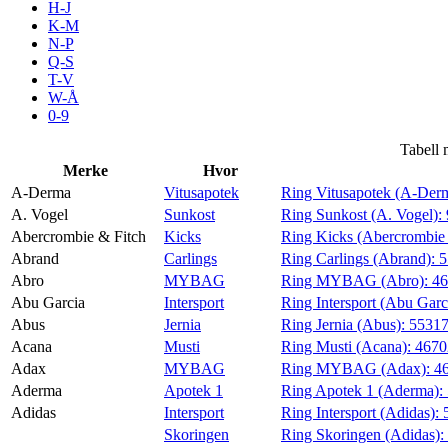
H-J
Aktiviteter
K-M
N-P
Q-S
T-V
Tilbud
W-Å
0-9
Inspirasjon
Tabell 
Merke
Hvor
A-Derma
Vitusapotek
Ring Vitusapotek (A-Der
A. Vogel
Sunkost
Ring Sunkost (A. Vogel):
Abercrombie & Fitch
Kicks
Ring Kicks (Abercrombie 
Søk
Abrand
Carlings
Ring Carlings (Abrand):
5
Abro
MYBAG
Ring MYBAG (Abro):
4
Abu Garcia
Intersport
Ring Intersport (Abu Garc
Abus
Jernia
Ring Jernia (Abus):
5531
Acana
Musti
Ring Musti (Acana):
467
Åpningstider
Adax
MYBAG
Ring MYBAG (Adax):
4
Aderma
Apotek 1
Ring Apotek 1 (Aderma):
Praktisk informasjon
Adidas
Intersport
Ring Intersport (Adidas):
Ledige stillinger
Skoringen
Ring Skoringen (Adidas):