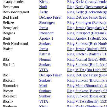
beautyblender
Kicks
Ring Kicks (beautyblende
Beckmann
Norli
Ring Norli (Beckmann):
4
Becksöndergaard
Aerly
Ring Aerly (Becksönderg
Bed Head
DeCapo Frisør
Ring DeCapo Frisør (Bed
Belizze
Skoringen
Ring Skoringen (Belizze)
Bengalack
Jernia
Ring Jernia (Bengalack):
Bergans
Intersport
Ring Intersport (Bergans)
Berit
Apotek 1
Ring Apotek 1 (Berit):
55
Berit Nordstrand
Sunkost
Ring Sunkost (Berit Nord
Bialetti
Jernia
Ring Jernia (Bialetti):
553
Kitch'n
Ring Kitch'n (Bialetti):
51
Bibs
Normal
Ring Normal (Bibs):
408
Bio Life
Sunkost
Ring Sunkost (Bio Life):
VITA
Ring VITA (Bio Life):
55
Bio+
DeCapo Frisør
Ring DeCapo Frisør (Bio
Bioform
Sunkost
Ring Sunkost (Bioform):
Biomodex
Mani
Ring Mani (Biomodex):
4
Biosan
Sunkost
Ring Sunkost (Biosan):
9
Bioselect
Sunkost
Ring Sunkost (Bioselect):
Biosilk
VITA
Ring VITA (Biosilk):
553
Biotherm
Kicks
Ring Kicks (Biotherm):
3