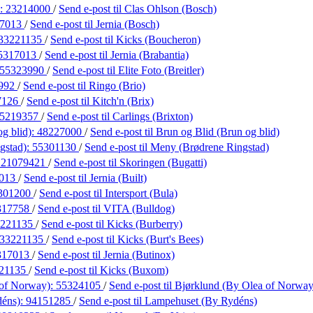
):
23214000
/
Send e-post
til Clas Ohlson (Bosch)
17013
/
Send e-post
til Jernia (Bosch)
33221135
/
Send e-post
til Kicks (Boucheron)
5317013
/
Send e-post
til Jernia (Brabantia)
55323990
/
Send e-post
til Elite Foto (Breitler)
992
/
Send e-post
til Ringo (Brio)
7126
/
Send e-post
til Kitch'n (Brix)
5219357
/
Send e-post
til Carlings (Brixton)
g blid):
48227000
/
Send e-post
til Brun og Blid (Brun og blid)
gstad):
55301130
/
Send e-post
til Meny (Brødrene Ringstad)
:
21079421
/
Send e-post
til Skoringen (Bugatti)
7013
/
Send e-post
til Jernia (Built)
301200
/
Send e-post
til Intersport (Bula)
317758
/
Send e-post
til VITA (Bulldog)
3221135
/
Send e-post
til Kicks (Burberry)
33221135
/
Send e-post
til Kicks (Burt's Bees)
317013
/
Send e-post
til Jernia (Butinox)
21135
/
Send e-post
til Kicks (Buxom)
 of Norway):
55324105
/
Send e-post
til Bjørklund (By Olea of Norway
déns):
94151285
/
Send e-post
til Lampehuset (By Rydéns)