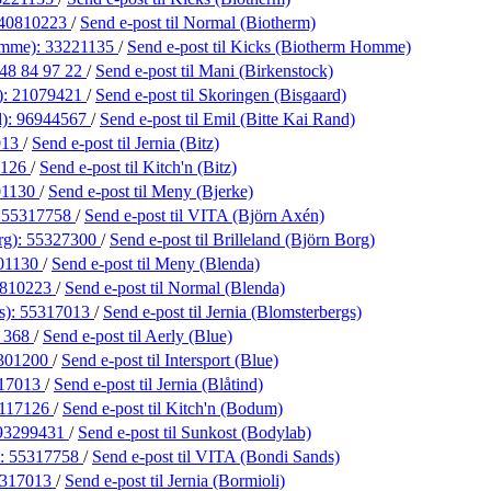
40810223
/
Send e-post
til Normal (Biotherm)
omme):
33221135
/
Send e-post
til Kicks (Biotherm Homme)
48 84 97 22
/
Send e-post
til Mani (Birkenstock)
):
21079421
/
Send e-post
til Skoringen (Bisgaard)
d):
96944567
/
Send e-post
til Emil (Bitte Kai Rand)
013
/
Send e-post
til Jernia (Bitz)
7126
/
Send e-post
til Kitch'n (Bitz)
01130
/
Send e-post
til Meny (Bjerke)
:
55317758
/
Send e-post
til VITA (Björn Axén)
rg):
55327300
/
Send e-post
til Brilleland (Björn Borg)
01130
/
Send e-post
til Meny (Blenda)
810223
/
Send e-post
til Normal (Blenda)
s):
55317013
/
Send e-post
til Jernia (Blomsterbergs)
5 368
/
Send e-post
til Aerly (Blue)
301200
/
Send e-post
til Intersport (Blue)
17013
/
Send e-post
til Jernia (Blåtind)
117126
/
Send e-post
til Kitch'n (Bodum)
93299431
/
Send e-post
til Sunkost (Bodylab)
):
55317758
/
Send e-post
til VITA (Bondi Sands)
317013
/
Send e-post
til Jernia (Bormioli)