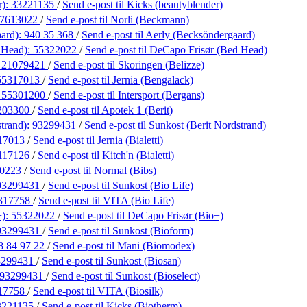
r):
33221135
/
Send e-post
til Kicks (beautyblender)
7613022
/
Send e-post
til Norli (Beckmann)
aard):
940 35 368
/
Send e-post
til Aerly (Becksöndergaard)
 Head):
55322022
/
Send e-post
til DeCapo Frisør (Bed Head)
:
21079421
/
Send e-post
til Skoringen (Belizze)
55317013
/
Send e-post
til Jernia (Bengalack)
:
55301200
/
Send e-post
til Intersport (Bergans)
203300
/
Send e-post
til Apotek 1 (Berit)
strand):
93299431
/
Send e-post
til Sunkost (Berit Nordstrand)
17013
/
Send e-post
til Jernia (Bialetti)
117126
/
Send e-post
til Kitch'n (Bialetti)
10223
/
Send e-post
til Normal (Bibs)
93299431
/
Send e-post
til Sunkost (Bio Life)
317758
/
Send e-post
til VITA (Bio Life)
+):
55322022
/
Send e-post
til DeCapo Frisør (Bio+)
93299431
/
Send e-post
til Sunkost (Bioform)
8 84 97 22
/
Send e-post
til Mani (Biomodex)
3299431
/
Send e-post
til Sunkost (Biosan)
93299431
/
Send e-post
til Sunkost (Bioselect)
17758
/
Send e-post
til VITA (Biosilk)
3221135
/
Send e-post
til Kicks (Biotherm)