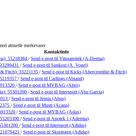
med aktuelle merkevarer
Kontaktinfo
ma):
55218384
/
Send e-post
til Vitusapotek (A-Derma)
93299431
/
Send e-post
til Sunkost (A. Vogel)
& Fitch):
33221135
/
Send e-post
til Kicks (Abercrombie & Fitch)
5219357
/
Send e-post
til Carlings (Abrand)
6913320
/
Send e-post
til MYBAG (Abro)
ia):
55301200
/
Send e-post
til Intersport (Abu Garcia)
7013
/
Send e-post
til Jernia (Abus)
02375
/
Send e-post
til Musti (Acana)
6913320
/
Send e-post
til MYBAG (Adax)
55203300
/
Send e-post
til Apotek 1 (Aderma)
55301200
/
Send e-post
til Intersport (Adidas)
21079421
/
Send e-post
til Skoringen (Adidas)