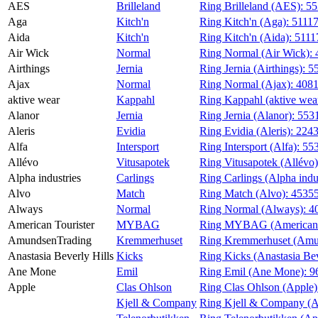
AES
Brilleland
Ring Brilleland (AES):
55
Magasin
Aga
Kitch'n
Ring Kitch'n (Aga):
5111
Aida
Kitch'n
Ring Kitch'n (Aida):
5111
Gavekort
Air Wick
Normal
Ring Normal (Air Wick):
Finn frem
Airthings
Jernia
Ring Jernia (Airthings):
5
Ajax
Normal
Ring Normal (Ajax):
408
aktive wear
Kappahl
Ring Kappahl (aktive wea
Alanor
Jernia
Ring Jernia (Alanor):
553
Aleris
Evidia
Ring Evidia (Aleris):
224
Alfa
Intersport
Ring Intersport (Alfa):
55
Allévo
Vitusapotek
Ring Vitusapotek (Allévo
Alpha industries
Carlings
Ring Carlings (Alpha indu
Alvo
Match
Ring Match (Alvo):
4535
Always
Normal
Ring Normal (Always):
4
American Tourister
MYBAG
Ring MYBAG (American T
AmundsenTrading
Kremmerhuset
Ring Kremmerhuset (Amu
Anastasia Beverly Hills
Kicks
Ring Kicks (Anastasia Bev
Ane Mone
Emil
Ring Emil (Ane Mone):
9
Apple
Clas Ohlson
Ring Clas Ohlson (Apple
Kjell & Company
Ring Kjell & Company (A