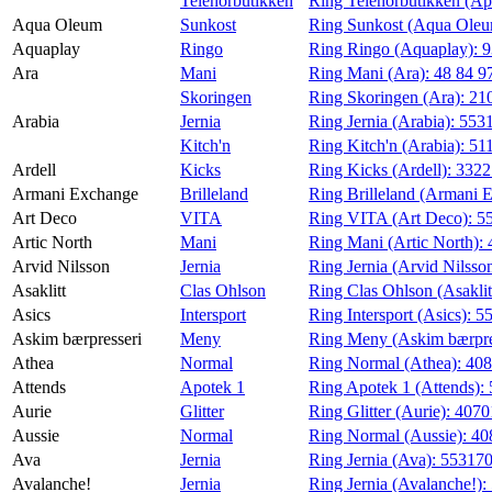
Telenorbutikken
Ring Telenorbutikken (Ap
Aqua Oleum
Sunkost
Ring Sunkost (Aqua Ole
Aquaplay
Ringo
Ring Ringo (Aquaplay):
9
Ara
Mani
Ring Mani (Ara):
48 84 9
Skoringen
Ring Skoringen (Ara):
21
Arabia
Jernia
Ring Jernia (Arabia):
553
Kitch'n
Ring Kitch'n (Arabia):
51
Ardell
Kicks
Ring Kicks (Ardell):
332
Armani Exchange
Brilleland
Ring Brilleland (Armani 
Art Deco
VITA
Ring VITA (Art Deco):
5
Artic North
Mani
Ring Mani (Artic North):
Arvid Nilsson
Jernia
Ring Jernia (Arvid Nilsso
Asaklitt
Clas Ohlson
Ring Clas Ohlson (Asaklit
Asics
Intersport
Ring Intersport (Asics):
5
Askim bærpresseri
Meny
Ring Meny (Askim bærpre
Athea
Normal
Ring Normal (Athea):
40
Attends
Apotek 1
Ring Apotek 1 (Attends):
Aurie
Glitter
Ring Glitter (Aurie):
4070
Aussie
Normal
Ring Normal (Aussie):
40
Ava
Jernia
Ring Jernia (Ava):
55317
Avalanche!
Jernia
Ring Jernia (Avalanche!):