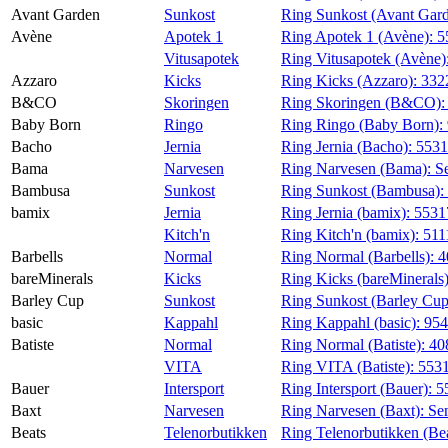
Avant Garden
Sunkost
Ring Sunkost (Avant Gar
Avène
Apotek 1
Ring Apotek 1 (Avène):
5
Vitusapotek
Ring Vitusapotek (Avène)
Azzaro
Kicks
Ring Kicks (Azzaro):
332
B&CO
Skoringen
Ring Skoringen (B&CO)
Baby Born
Ringo
Ring Ringo (Baby Born):
Bacho
Jernia
Ring Jernia (Bacho):
553
Bama
Narvesen
Ring Narvesen (Bama):
S
Bambusa
Sunkost
Ring Sunkost (Bambusa):
bamix
Jernia
Ring Jernia (bamix):
5531
Kitch'n
Ring Kitch'n (bamix):
511
Barbells
Normal
Ring Normal (Barbells):
4
bareMinerals
Kicks
Ring Kicks (bareMinerals
Barley Cup
Sunkost
Ring Sunkost (Barley Cu
basic
Kappahl
Ring Kappahl (basic):
95
Batiste
Normal
Ring Normal (Batiste):
40
VITA
Ring VITA (Batiste):
553
Bauer
Intersport
Ring Intersport (Bauer):
5
Baxt
Narvesen
Ring Narvesen (Baxt):
Se
Beats
Telenorbutikken
Ring Telenorbutikken (Be