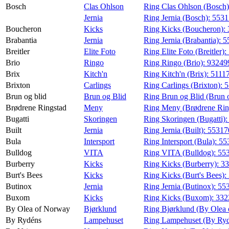
Bosch
Clas Ohlson
Ring Clas Ohlson (Bosch
Jernia
Ring Jernia (Bosch):
553
Boucheron
Kicks
Ring Kicks (Boucheron):
Brabantia
Jernia
Ring Jernia (Brabantia):
5
Breitler
Elite Foto
Ring Elite Foto (Breitler):
Brio
Ringo
Ring Ringo (Brio):
93249
Brix
Kitch'n
Ring Kitch'n (Brix):
5111
Brixton
Carlings
Ring Carlings (Brixton):
5
Brun og blid
Brun og Blid
Ring Brun og Blid (Brun o
Brødrene Ringstad
Meny
Ring Meny (Brødrene Rin
Bugatti
Skoringen
Ring Skoringen (Bugatti)
Built
Jernia
Ring Jernia (Built):
5531
Bula
Intersport
Ring Intersport (Bula):
55
Bulldog
VITA
Ring VITA (Bulldog):
55
Burberry
Kicks
Ring Kicks (Burberry):
3
Burt's Bees
Kicks
Ring Kicks (Burt's Bees):
Butinox
Jernia
Ring Jernia (Butinox):
55
Buxom
Kicks
Ring Kicks (Buxom):
332
By Olea of Norway
Bjørklund
Ring Bjørklund (By Olea
By Rydéns
Lampehuset
Ring Lampehuset (By Ry