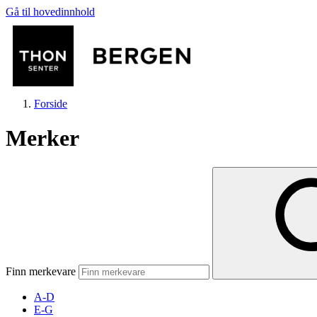
Gå til hovedinnhold
Forside
Merker
Butikker
Mat og drikke
Finn merkevare
Helse
A-D
E-G