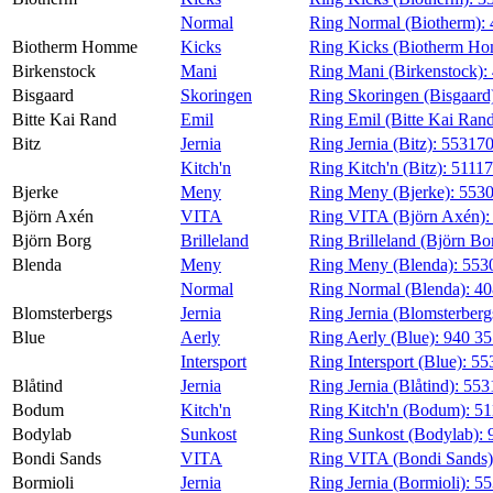
Normal
Ring Normal (Biotherm):
Biotherm Homme
Kicks
Ring Kicks (Biotherm H
Birkenstock
Mani
Ring Mani (Birkenstock):
Bisgaard
Skoringen
Ring Skoringen (Bisgaard
Bitte Kai Rand
Emil
Ring Emil (Bitte Kai Ran
Bitz
Jernia
Ring Jernia (Bitz):
55317
Kitch'n
Ring Kitch'n (Bitz):
5111
Bjerke
Meny
Ring Meny (Bjerke):
553
Björn Axén
VITA
Ring VITA (Björn Axén)
Björn Borg
Brilleland
Ring Brilleland (Björn Bo
Blenda
Meny
Ring Meny (Blenda):
553
Normal
Ring Normal (Blenda):
40
Blomsterbergs
Jernia
Ring Jernia (Blomsterberg
Blue
Aerly
Ring Aerly (Blue):
940 3
Intersport
Ring Intersport (Blue):
55
Blåtind
Jernia
Ring Jernia (Blåtind):
553
Bodum
Kitch'n
Ring Kitch'n (Bodum):
51
Bodylab
Sunkost
Ring Sunkost (Bodylab):
Bondi Sands
VITA
Ring VITA (Bondi Sands
Bormioli
Jernia
Ring Jernia (Bormioli):
55