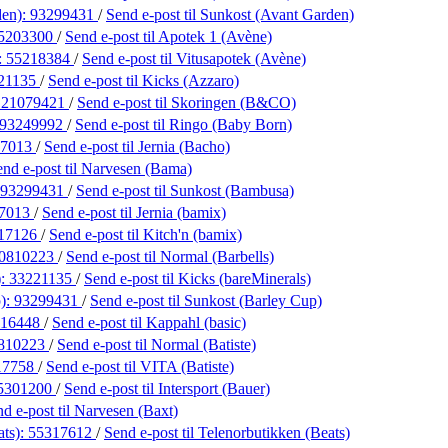
den):
93299431
/
Send e-post
til Sunkost (Avant Garden)
5203300
/
Send e-post
til Apotek 1 (Avène)
:
55218384
/
Send e-post
til Vitusapotek (Avène)
21135
/
Send e-post
til Kicks (Azzaro)
:
21079421
/
Send e-post
til Skoringen (B&CO)
93249992
/
Send e-post
til Ringo (Baby Born)
17013
/
Send e-post
til Jernia (Bacho)
end e-post
til Narvesen (Bama)
93299431
/
Send e-post
til Sunkost (Bambusa)
7013
/
Send e-post
til Jernia (bamix)
17126
/
Send e-post
til Kitch'n (bamix)
0810223
/
Send e-post
til Normal (Barbells)
):
33221135
/
Send e-post
til Kicks (bareMinerals)
p):
93299431
/
Send e-post
til Sunkost (Barley Cup)
416448
/
Send e-post
til Kappahl (basic)
810223
/
Send e-post
til Normal (Batiste)
17758
/
Send e-post
til VITA (Batiste)
5301200
/
Send e-post
til Intersport (Bauer)
nd e-post
til Narvesen (Baxt)
ats):
55317612
/
Send e-post
til Telenorbutikken (Beats)