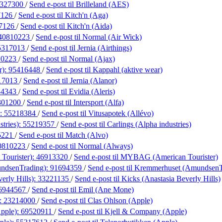
327300
/
Send e-post
til Brilleland (AES)
7126
/
Send e-post
til Kitch'n (Aga)
7126
/
Send e-post
til Kitch'n (Aida)
40810223
/
Send e-post
til Normal (Air Wick)
5317013
/
Send e-post
til Jernia (Airthings)
10223
/
Send e-post
til Normal (Ajax)
r):
95416448
/
Send e-post
til Kappahl (aktive wear)
17013
/
Send e-post
til Jernia (Alanor)
34343
/
Send e-post
til Evidia (Aleris)
301200
/
Send e-post
til Intersport (Alfa)
):
55218384
/
Send e-post
til Vitusapotek (Allévo)
stries):
55219357
/
Send e-post
til Carlings (Alpha industries)
5221
/
Send e-post
til Match (Alvo)
0810223
/
Send e-post
til Normal (Always)
ourister):
46913320
/
Send e-post
til MYBAG (American Tourister)
ndsenTrading):
91694359
/
Send e-post
til Kremmerhuset (AmundsenT
erly Hills):
33221135
/
Send e-post
til Kicks (Anastasia Beverly Hills)
6944567
/
Send e-post
til Emil (Ane Mone)
):
23214000
/
Send e-post
til Clas Ohlson (Apple)
pple):
69520911
/
Send e-post
til Kjell & Company (Apple)