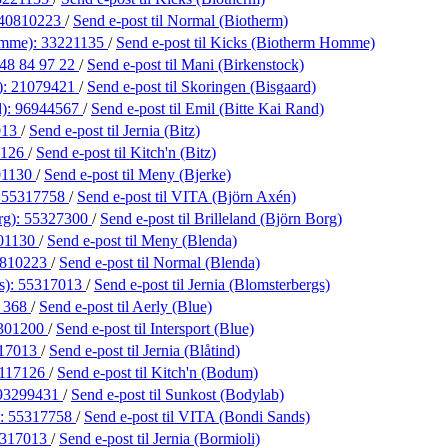
40810223
/
Send e-post
til Normal (Biotherm)
omme):
33221135
/
Send e-post
til Kicks (Biotherm Homme)
48 84 97 22
/
Send e-post
til Mani (Birkenstock)
):
21079421
/
Send e-post
til Skoringen (Bisgaard)
d):
96944567
/
Send e-post
til Emil (Bitte Kai Rand)
013
/
Send e-post
til Jernia (Bitz)
7126
/
Send e-post
til Kitch'n (Bitz)
01130
/
Send e-post
til Meny (Bjerke)
:
55317758
/
Send e-post
til VITA (Björn Axén)
rg):
55327300
/
Send e-post
til Brilleland (Björn Borg)
01130
/
Send e-post
til Meny (Blenda)
810223
/
Send e-post
til Normal (Blenda)
s):
55317013
/
Send e-post
til Jernia (Blomsterbergs)
5 368
/
Send e-post
til Aerly (Blue)
301200
/
Send e-post
til Intersport (Blue)
17013
/
Send e-post
til Jernia (Blåtind)
117126
/
Send e-post
til Kitch'n (Bodum)
93299431
/
Send e-post
til Sunkost (Bodylab)
):
55317758
/
Send e-post
til VITA (Bondi Sands)
317013
/
Send e-post
til Jernia (Bormioli)