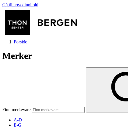
Gå til hovedinnhold
Forside
Merker
Butikker
Mat og drikke
Finn merkevare
Helse
A-D
E-G