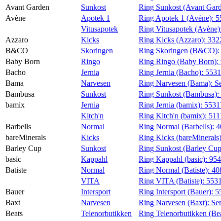
Avant Garden
Sunkost
Ring Sunkost (Avant Gar
Avène
Apotek 1
Ring Apotek 1 (Avène):
5
Vitusapotek
Ring Vitusapotek (Avène)
Azzaro
Kicks
Ring Kicks (Azzaro):
332
B&CO
Skoringen
Ring Skoringen (B&CO)
Baby Born
Ringo
Ring Ringo (Baby Born):
Bacho
Jernia
Ring Jernia (Bacho):
553
Bama
Narvesen
Ring Narvesen (Bama):
S
Bambusa
Sunkost
Ring Sunkost (Bambusa):
bamix
Jernia
Ring Jernia (bamix):
5531
Kitch'n
Ring Kitch'n (bamix):
511
Barbells
Normal
Ring Normal (Barbells):
4
bareMinerals
Kicks
Ring Kicks (bareMinerals
Barley Cup
Sunkost
Ring Sunkost (Barley Cu
basic
Kappahl
Ring Kappahl (basic):
95
Batiste
Normal
Ring Normal (Batiste):
40
VITA
Ring VITA (Batiste):
553
Bauer
Intersport
Ring Intersport (Bauer):
5
Baxt
Narvesen
Ring Narvesen (Baxt):
Se
Beats
Telenorbutikken
Ring Telenorbutikken (Be