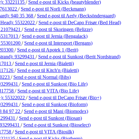
r):
33221135
/
Send e-post
til Kicks (beautyblender)
7613022
/
Send e-post
til Norli (Beckmann)
aard):
940 35 368
/
Send e-post
til Aerly (Becksöndergaard)
 Head):
55322022
/
Send e-post
til DeCapo Frisør (Bed Head)
:
21079421
/
Send e-post
til Skoringen (Belizze)
55317013
/
Send e-post
til Jernia (Bengalack)
:
55301200
/
Send e-post
til Intersport (Bergans)
203300
/
Send e-post
til Apotek 1 (Berit)
strand):
93299431
/
Send e-post
til Sunkost (Berit Nordstrand)
17013
/
Send e-post
til Jernia (Bialetti)
117126
/
Send e-post
til Kitch'n (Bialetti)
10223
/
Send e-post
til Normal (Bibs)
93299431
/
Send e-post
til Sunkost (Bio Life)
317758
/
Send e-post
til VITA (Bio Life)
+):
55322022
/
Send e-post
til DeCapo Frisør (Bio+)
93299431
/
Send e-post
til Sunkost (Bioform)
8 84 97 22
/
Send e-post
til Mani (Biomodex)
3299431
/
Send e-post
til Sunkost (Biosan)
93299431
/
Send e-post
til Sunkost (Bioselect)
17758
/
Send e-post
til VITA (Biosilk)
3221135
/
Send e-post
til Kicks (Biotherm)