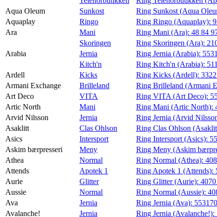
Telenorbutikken
Ring Telenorbutikken (Ap
Aqua Oleum
Sunkost
Ring Sunkost (Aqua Ole
Aquaplay
Ringo
Ring Ringo (Aquaplay):
9
Ara
Mani
Ring Mani (Ara):
48 84 9
Skoringen
Ring Skoringen (Ara):
21
Arabia
Jernia
Ring Jernia (Arabia):
553
Kitch'n
Ring Kitch'n (Arabia):
51
Ardell
Kicks
Ring Kicks (Ardell):
332
Armani Exchange
Brilleland
Ring Brilleland (Armani 
Art Deco
VITA
Ring VITA (Art Deco):
5
Artic North
Mani
Ring Mani (Artic North):
Arvid Nilsson
Jernia
Ring Jernia (Arvid Nilsso
Asaklitt
Clas Ohlson
Ring Clas Ohlson (Asaklit
Asics
Intersport
Ring Intersport (Asics):
5
Askim bærpresseri
Meny
Ring Meny (Askim bærpre
Athea
Normal
Ring Normal (Athea):
40
Attends
Apotek 1
Ring Apotek 1 (Attends):
Aurie
Glitter
Ring Glitter (Aurie):
4070
Aussie
Normal
Ring Normal (Aussie):
40
Ava
Jernia
Ring Jernia (Ava):
55317
Avalanche!
Jernia
Ring Jernia (Avalanche!):