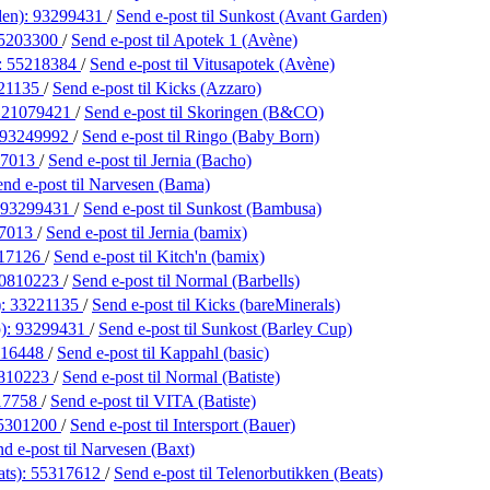
den):
93299431
/
Send e-post
til Sunkost (Avant Garden)
5203300
/
Send e-post
til Apotek 1 (Avène)
:
55218384
/
Send e-post
til Vitusapotek (Avène)
21135
/
Send e-post
til Kicks (Azzaro)
:
21079421
/
Send e-post
til Skoringen (B&CO)
93249992
/
Send e-post
til Ringo (Baby Born)
17013
/
Send e-post
til Jernia (Bacho)
end e-post
til Narvesen (Bama)
93299431
/
Send e-post
til Sunkost (Bambusa)
7013
/
Send e-post
til Jernia (bamix)
17126
/
Send e-post
til Kitch'n (bamix)
0810223
/
Send e-post
til Normal (Barbells)
):
33221135
/
Send e-post
til Kicks (bareMinerals)
p):
93299431
/
Send e-post
til Sunkost (Barley Cup)
416448
/
Send e-post
til Kappahl (basic)
810223
/
Send e-post
til Normal (Batiste)
17758
/
Send e-post
til VITA (Batiste)
5301200
/
Send e-post
til Intersport (Bauer)
nd e-post
til Narvesen (Baxt)
ats):
55317612
/
Send e-post
til Telenorbutikken (Beats)