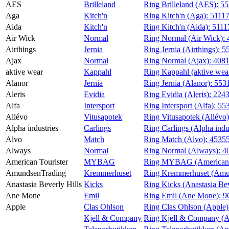
AES
Brilleland
Ring Brilleland (AES):
55
Magasin
Aga
Kitch'n
Ring Kitch'n (Aga):
5111
Aida
Kitch'n
Ring Kitch'n (Aida):
5111
Gavekort
Air Wick
Normal
Ring Normal (Air Wick):
Finn frem
Airthings
Jernia
Ring Jernia (Airthings):
5
Ajax
Normal
Ring Normal (Ajax):
408
aktive wear
Kappahl
Ring Kappahl (aktive wea
Alanor
Jernia
Ring Jernia (Alanor):
553
Aleris
Evidia
Ring Evidia (Aleris):
224
Alfa
Intersport
Ring Intersport (Alfa):
55
Allévo
Vitusapotek
Ring Vitusapotek (Allévo
Alpha industries
Carlings
Ring Carlings (Alpha indu
Alvo
Match
Ring Match (Alvo):
4535
Always
Normal
Ring Normal (Always):
4
American Tourister
MYBAG
Ring MYBAG (American T
AmundsenTrading
Kremmerhuset
Ring Kremmerhuset (Amu
Anastasia Beverly Hills
Kicks
Ring Kicks (Anastasia Bev
Ane Mone
Emil
Ring Emil (Ane Mone):
9
Apple
Clas Ohlson
Ring Clas Ohlson (Apple
Kjell & Company
Ring Kjell & Company (A