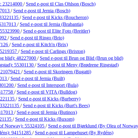
):
23214000
/
Send e-post
til Clas Ohlson (Bosch)
17013
/
Send e-post
til Jernia (Bosch)
33221135
/
Send e-post
til Kicks (Boucheron)
5317013
/
Send e-post
til Jernia (Brabantia)
55323990
/
Send e-post
til Elite Foto (Breitler)
992
/
Send e-post
til Ringo (Brio)
7126
/
Send e-post
til Kitch'n (Brix)
5219357
/
Send e-post
til Carlings (Brixton)
g blid):
48227000
/
Send e-post
til Brun og Blid (Brun og blid)
gstad):
55301130
/
Send e-post
til Meny (Brødrene Ringstad)
:
21079421
/
Send e-post
til Skoringen (Bugatti)
7013
/
Send e-post
til Jernia (Built)
301200
/
Send e-post
til Intersport (Bula)
317758
/
Send e-post
til VITA (Bulldog)
3221135
/
Send e-post
til Kicks (Burberry)
33221135
/
Send e-post
til Kicks (Burt's Bees)
317013
/
Send e-post
til Jernia (Butinox)
21135
/
Send e-post
til Kicks (Buxom)
 of Norway):
55324105
/
Send e-post
til Bjørklund (By Olea of Norway
déns):
94151285
/
Send e-post
til Lampehuset (By Rydéns)