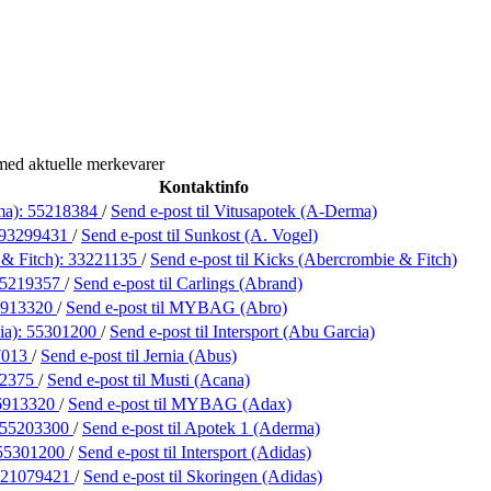
med aktuelle merkevarer
Kontaktinfo
ma):
55218384
/
Send e-post
til Vitusapotek (A-Derma)
93299431
/
Send e-post
til Sunkost (A. Vogel)
& Fitch):
33221135
/
Send e-post
til Kicks (Abercrombie & Fitch)
5219357
/
Send e-post
til Carlings (Abrand)
6913320
/
Send e-post
til MYBAG (Abro)
ia):
55301200
/
Send e-post
til Intersport (Abu Garcia)
7013
/
Send e-post
til Jernia (Abus)
02375
/
Send e-post
til Musti (Acana)
6913320
/
Send e-post
til MYBAG (Adax)
55203300
/
Send e-post
til Apotek 1 (Aderma)
55301200
/
Send e-post
til Intersport (Adidas)
21079421
/
Send e-post
til Skoringen (Adidas)