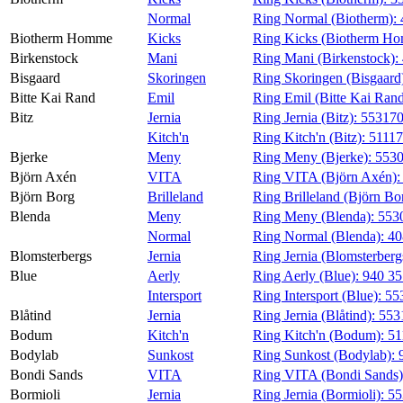
Normal
Ring Normal (Biotherm):
Biotherm Homme
Kicks
Ring Kicks (Biotherm H
Birkenstock
Mani
Ring Mani (Birkenstock):
Bisgaard
Skoringen
Ring Skoringen (Bisgaard
Bitte Kai Rand
Emil
Ring Emil (Bitte Kai Ran
Bitz
Jernia
Ring Jernia (Bitz):
55317
Kitch'n
Ring Kitch'n (Bitz):
5111
Bjerke
Meny
Ring Meny (Bjerke):
553
Björn Axén
VITA
Ring VITA (Björn Axén)
Björn Borg
Brilleland
Ring Brilleland (Björn Bo
Blenda
Meny
Ring Meny (Blenda):
553
Normal
Ring Normal (Blenda):
40
Blomsterbergs
Jernia
Ring Jernia (Blomsterberg
Blue
Aerly
Ring Aerly (Blue):
940 3
Intersport
Ring Intersport (Blue):
55
Blåtind
Jernia
Ring Jernia (Blåtind):
553
Bodum
Kitch'n
Ring Kitch'n (Bodum):
51
Bodylab
Sunkost
Ring Sunkost (Bodylab):
Bondi Sands
VITA
Ring VITA (Bondi Sands
Bormioli
Jernia
Ring Jernia (Bormioli):
55