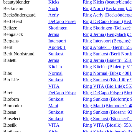
beautyblender
Kicks
Ring Kicks (beautyblende
Beckmann
Norli
Ring Norli (Beckmann):
4
Becksöndergaard
Aerly
Ring Aerly (Becksönderg
Bed Head
DeCapo Frisør
Ring DeCapo Frisør (Bed
Belizze
Skoringen
Ring Skoringen (Belizze)
Bengalack
Jernia
Ring Jernia (Bengalack):
Bergans
Intersport
Ring Intersport (Bergans)
Berit
Apotek 1
Ring Apotek 1 (Berit):
55
Berit Nordstrand
Sunkost
Ring Sunkost (Berit Nord
Bialetti
Jernia
Ring Jernia (Bialetti):
553
Kitch'n
Ring Kitch'n (Bialetti):
51
Bibs
Normal
Ring Normal (Bibs):
408
Bio Life
Sunkost
Ring Sunkost (Bio Life):
VITA
Ring VITA (Bio Life):
55
Bio+
DeCapo Frisør
Ring DeCapo Frisør (Bio
Bioform
Sunkost
Ring Sunkost (Bioform):
Biomodex
Mani
Ring Mani (Biomodex):
4
Biosan
Sunkost
Ring Sunkost (Biosan):
9
Bioselect
Sunkost
Ring Sunkost (Bioselect):
Biosilk
VITA
Ring VITA (Biosilk):
553
Biotherm
Kicks
Ring Kicks (Biotherm):
3