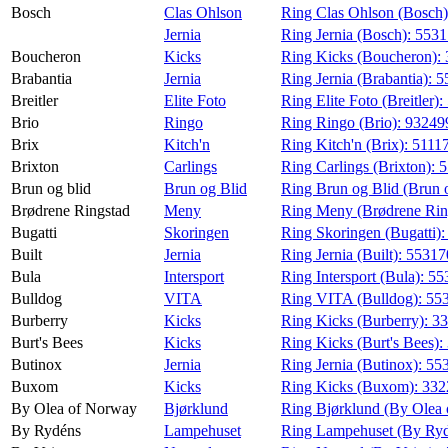
Bosch
Clas Ohlson
Ring Clas Ohlson (Bosch
Jernia
Ring Jernia (Bosch):
553
Boucheron
Kicks
Ring Kicks (Boucheron):
Brabantia
Jernia
Ring Jernia (Brabantia):
5
Breitler
Elite Foto
Ring Elite Foto (Breitler):
Brio
Ringo
Ring Ringo (Brio):
93249
Brix
Kitch'n
Ring Kitch'n (Brix):
5111
Brixton
Carlings
Ring Carlings (Brixton):
5
Brun og blid
Brun og Blid
Ring Brun og Blid (Brun o
Brødrene Ringstad
Meny
Ring Meny (Brødrene Rin
Bugatti
Skoringen
Ring Skoringen (Bugatti)
Built
Jernia
Ring Jernia (Built):
5531
Bula
Intersport
Ring Intersport (Bula):
55
Bulldog
VITA
Ring VITA (Bulldog):
55
Burberry
Kicks
Ring Kicks (Burberry):
3
Burt's Bees
Kicks
Ring Kicks (Burt's Bees):
Butinox
Jernia
Ring Jernia (Butinox):
55
Buxom
Kicks
Ring Kicks (Buxom):
332
By Olea of Norway
Bjørklund
Ring Bjørklund (By Olea
By Rydéns
Lampehuset
Ring Lampehuset (By Ry