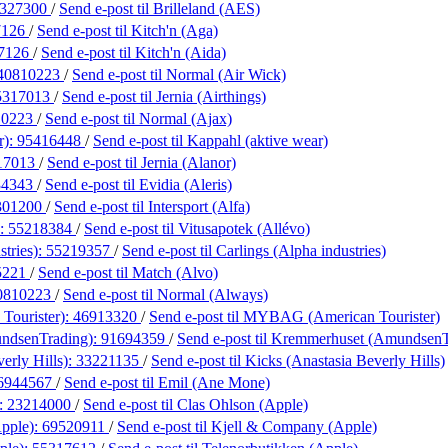
327300
/
Send e-post
til Brilleland (AES)
7126
/
Send e-post
til Kitch'n (Aga)
7126
/
Send e-post
til Kitch'n (Aida)
40810223
/
Send e-post
til Normal (Air Wick)
5317013
/
Send e-post
til Jernia (Airthings)
10223
/
Send e-post
til Normal (Ajax)
r):
95416448
/
Send e-post
til Kappahl (aktive wear)
17013
/
Send e-post
til Jernia (Alanor)
34343
/
Send e-post
til Evidia (Aleris)
301200
/
Send e-post
til Intersport (Alfa)
):
55218384
/
Send e-post
til Vitusapotek (Allévo)
stries):
55219357
/
Send e-post
til Carlings (Alpha industries)
5221
/
Send e-post
til Match (Alvo)
0810223
/
Send e-post
til Normal (Always)
ourister):
46913320
/
Send e-post
til MYBAG (American Tourister)
ndsenTrading):
91694359
/
Send e-post
til Kremmerhuset (AmundsenT
erly Hills):
33221135
/
Send e-post
til Kicks (Anastasia Beverly Hills)
6944567
/
Send e-post
til Emil (Ane Mone)
):
23214000
/
Send e-post
til Clas Ohlson (Apple)
pple):
69520911
/
Send e-post
til Kjell & Company (Apple)