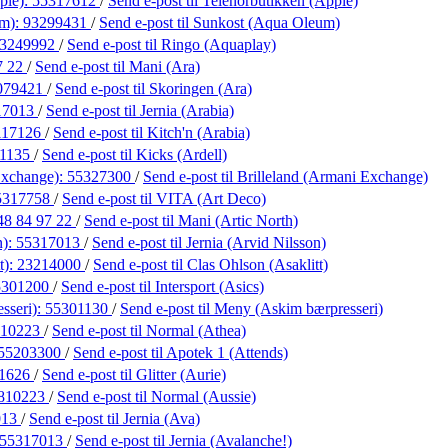
ple):
55317612
/
Send e-post
til Telenorbutikken (Apple)
um):
93299431
/
Send e-post
til Sunkost (Aqua Oleum)
3249992
/
Send e-post
til Ringo (Aquaplay)
7 22
/
Send e-post
til Mani (Ara)
079421
/
Send e-post
til Skoringen (Ara)
17013
/
Send e-post
til Jernia (Arabia)
117126
/
Send e-post
til Kitch'n (Arabia)
21135
/
Send e-post
til Kicks (Ardell)
Exchange):
55327300
/
Send e-post
til Brilleland (Armani Exchange)
5317758
/
Send e-post
til VITA (Art Deco)
48 84 97 22
/
Send e-post
til Mani (Artic North)
n):
55317013
/
Send e-post
til Jernia (Arvid Nilsson)
t):
23214000
/
Send e-post
til Clas Ohlson (Asaklitt)
5301200
/
Send e-post
til Intersport (Asics)
sseri):
55301130
/
Send e-post
til Meny (Askim bærpresseri)
810223
/
Send e-post
til Normal (Athea)
55203300
/
Send e-post
til Apotek 1 (Attends)
1626
/
Send e-post
til Glitter (Aurie)
810223
/
Send e-post
til Normal (Aussie)
013
/
Send e-post
til Jernia (Ava)
55317013
/
Send e-post
til Jernia (Avalanche!)