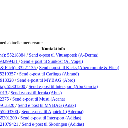
med aktuelle merkevarer
Kontaktinfo
ma):
55218384
/
Send e-post
til Vitusapotek (A-Derma)
93299431
/
Send e-post
til Sunkost (A. Vogel)
& Fitch):
33221135
/
Send e-post
til Kicks (Abercrombie & Fitch)
5219357
/
Send e-post
til Carlings (Abrand)
6913320
/
Send e-post
til MYBAG (Abro)
ia):
55301200
/
Send e-post
til Intersport (Abu Garcia)
7013
/
Send e-post
til Jernia (Abus)
02375
/
Send e-post
til Musti (Acana)
6913320
/
Send e-post
til MYBAG (Adax)
55203300
/
Send e-post
til Apotek 1 (Aderma)
55301200
/
Send e-post
til Intersport (Adidas)
21079421
/
Send e-post
til Skoringen (Adidas)