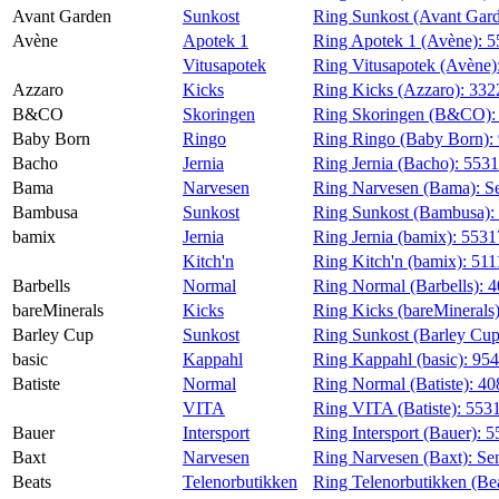
Avant Garden
Sunkost
Ring Sunkost (Avant Gar
Avène
Apotek 1
Ring Apotek 1 (Avène):
5
Vitusapotek
Ring Vitusapotek (Avène)
Azzaro
Kicks
Ring Kicks (Azzaro):
332
B&CO
Skoringen
Ring Skoringen (B&CO)
Baby Born
Ringo
Ring Ringo (Baby Born):
Bacho
Jernia
Ring Jernia (Bacho):
553
Bama
Narvesen
Ring Narvesen (Bama):
S
Bambusa
Sunkost
Ring Sunkost (Bambusa):
bamix
Jernia
Ring Jernia (bamix):
5531
Kitch'n
Ring Kitch'n (bamix):
511
Barbells
Normal
Ring Normal (Barbells):
4
bareMinerals
Kicks
Ring Kicks (bareMinerals
Barley Cup
Sunkost
Ring Sunkost (Barley Cu
basic
Kappahl
Ring Kappahl (basic):
95
Batiste
Normal
Ring Normal (Batiste):
40
VITA
Ring VITA (Batiste):
553
Bauer
Intersport
Ring Intersport (Bauer):
5
Baxt
Narvesen
Ring Narvesen (Baxt):
Se
Beats
Telenorbutikken
Ring Telenorbutikken (Be