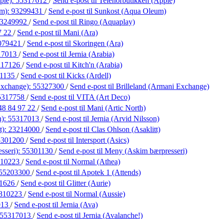
ple):
55317612
/
Send e-post
til Telenorbutikken (Apple)
um):
93299431
/
Send e-post
til Sunkost (Aqua Oleum)
3249992
/
Send e-post
til Ringo (Aquaplay)
7 22
/
Send e-post
til Mani (Ara)
079421
/
Send e-post
til Skoringen (Ara)
17013
/
Send e-post
til Jernia (Arabia)
117126
/
Send e-post
til Kitch'n (Arabia)
21135
/
Send e-post
til Kicks (Ardell)
Exchange):
55327300
/
Send e-post
til Brilleland (Armani Exchange)
5317758
/
Send e-post
til VITA (Art Deco)
48 84 97 22
/
Send e-post
til Mani (Artic North)
n):
55317013
/
Send e-post
til Jernia (Arvid Nilsson)
t):
23214000
/
Send e-post
til Clas Ohlson (Asaklitt)
5301200
/
Send e-post
til Intersport (Asics)
sseri):
55301130
/
Send e-post
til Meny (Askim bærpresseri)
810223
/
Send e-post
til Normal (Athea)
55203300
/
Send e-post
til Apotek 1 (Attends)
1626
/
Send e-post
til Glitter (Aurie)
810223
/
Send e-post
til Normal (Aussie)
013
/
Send e-post
til Jernia (Ava)
55317013
/
Send e-post
til Jernia (Avalanche!)