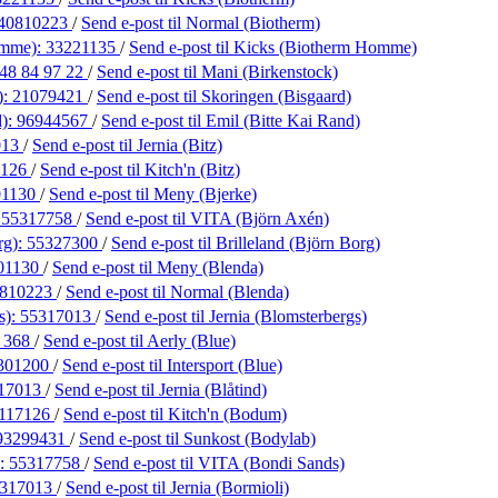
40810223
/
Send e-post
til Normal (Biotherm)
omme):
33221135
/
Send e-post
til Kicks (Biotherm Homme)
48 84 97 22
/
Send e-post
til Mani (Birkenstock)
):
21079421
/
Send e-post
til Skoringen (Bisgaard)
d):
96944567
/
Send e-post
til Emil (Bitte Kai Rand)
013
/
Send e-post
til Jernia (Bitz)
7126
/
Send e-post
til Kitch'n (Bitz)
01130
/
Send e-post
til Meny (Bjerke)
:
55317758
/
Send e-post
til VITA (Björn Axén)
rg):
55327300
/
Send e-post
til Brilleland (Björn Borg)
01130
/
Send e-post
til Meny (Blenda)
810223
/
Send e-post
til Normal (Blenda)
s):
55317013
/
Send e-post
til Jernia (Blomsterbergs)
5 368
/
Send e-post
til Aerly (Blue)
301200
/
Send e-post
til Intersport (Blue)
17013
/
Send e-post
til Jernia (Blåtind)
117126
/
Send e-post
til Kitch'n (Bodum)
93299431
/
Send e-post
til Sunkost (Bodylab)
):
55317758
/
Send e-post
til VITA (Bondi Sands)
317013
/
Send e-post
til Jernia (Bormioli)