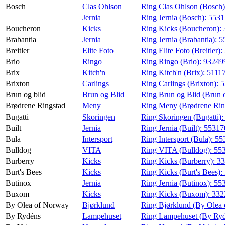
Bosch
Clas Ohlson
Ring Clas Ohlson (Bosch
Jernia
Ring Jernia (Bosch):
553
Boucheron
Kicks
Ring Kicks (Boucheron):
Brabantia
Jernia
Ring Jernia (Brabantia):
5
Breitler
Elite Foto
Ring Elite Foto (Breitler):
Brio
Ringo
Ring Ringo (Brio):
93249
Brix
Kitch'n
Ring Kitch'n (Brix):
5111
Brixton
Carlings
Ring Carlings (Brixton):
5
Brun og blid
Brun og Blid
Ring Brun og Blid (Brun o
Brødrene Ringstad
Meny
Ring Meny (Brødrene Rin
Bugatti
Skoringen
Ring Skoringen (Bugatti)
Built
Jernia
Ring Jernia (Built):
5531
Bula
Intersport
Ring Intersport (Bula):
55
Bulldog
VITA
Ring VITA (Bulldog):
55
Burberry
Kicks
Ring Kicks (Burberry):
3
Burt's Bees
Kicks
Ring Kicks (Burt's Bees):
Butinox
Jernia
Ring Jernia (Butinox):
55
Buxom
Kicks
Ring Kicks (Buxom):
332
By Olea of Norway
Bjørklund
Ring Bjørklund (By Olea
By Rydéns
Lampehuset
Ring Lampehuset (By Ry