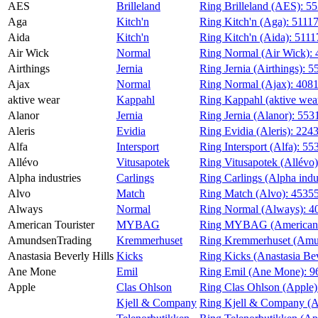
AES
Brilleland
Ring Brilleland (AES):
55
Magasin
Aga
Kitch'n
Ring Kitch'n (Aga):
5111
Aida
Kitch'n
Ring Kitch'n (Aida):
5111
Gavekort
Air Wick
Normal
Ring Normal (Air Wick):
Finn frem
Airthings
Jernia
Ring Jernia (Airthings):
5
Ajax
Normal
Ring Normal (Ajax):
408
aktive wear
Kappahl
Ring Kappahl (aktive wea
Alanor
Jernia
Ring Jernia (Alanor):
553
Aleris
Evidia
Ring Evidia (Aleris):
224
Alfa
Intersport
Ring Intersport (Alfa):
55
Allévo
Vitusapotek
Ring Vitusapotek (Allévo
Alpha industries
Carlings
Ring Carlings (Alpha indu
Alvo
Match
Ring Match (Alvo):
4535
Always
Normal
Ring Normal (Always):
4
American Tourister
MYBAG
Ring MYBAG (American T
AmundsenTrading
Kremmerhuset
Ring Kremmerhuset (Amu
Anastasia Beverly Hills
Kicks
Ring Kicks (Anastasia Bev
Ane Mone
Emil
Ring Emil (Ane Mone):
9
Apple
Clas Ohlson
Ring Clas Ohlson (Apple
Kjell & Company
Ring Kjell & Company (A