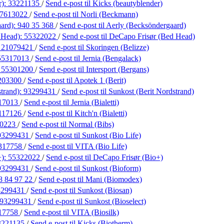
r):
33221135
/
Send e-post
til Kicks (beautyblender)
7613022
/
Send e-post
til Norli (Beckmann)
aard):
940 35 368
/
Send e-post
til Aerly (Becksöndergaard)
 Head):
55322022
/
Send e-post
til DeCapo Frisør (Bed Head)
:
21079421
/
Send e-post
til Skoringen (Belizze)
55317013
/
Send e-post
til Jernia (Bengalack)
:
55301200
/
Send e-post
til Intersport (Bergans)
203300
/
Send e-post
til Apotek 1 (Berit)
strand):
93299431
/
Send e-post
til Sunkost (Berit Nordstrand)
17013
/
Send e-post
til Jernia (Bialetti)
117126
/
Send e-post
til Kitch'n (Bialetti)
10223
/
Send e-post
til Normal (Bibs)
93299431
/
Send e-post
til Sunkost (Bio Life)
317758
/
Send e-post
til VITA (Bio Life)
+):
55322022
/
Send e-post
til DeCapo Frisør (Bio+)
93299431
/
Send e-post
til Sunkost (Bioform)
8 84 97 22
/
Send e-post
til Mani (Biomodex)
3299431
/
Send e-post
til Sunkost (Biosan)
93299431
/
Send e-post
til Sunkost (Bioselect)
17758
/
Send e-post
til VITA (Biosilk)
3221135
/
Send e-post
til Kicks (Biotherm)