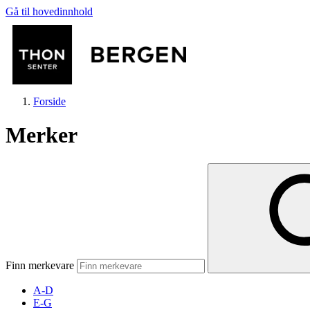
Gå til hovedinnhold
Forside
Merker
Butikker
Mat og drikke
Finn merkevare
Helse
A-D
E-G