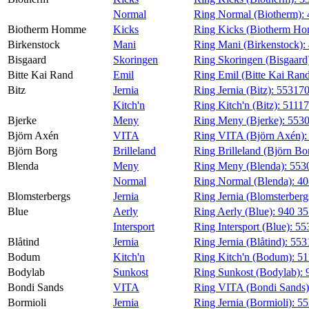
Normal
Ring Normal (Biotherm):
Biotherm Homme
Kicks
Ring Kicks (Biotherm H
Birkenstock
Mani
Ring Mani (Birkenstock):
Bisgaard
Skoringen
Ring Skoringen (Bisgaard
Bitte Kai Rand
Emil
Ring Emil (Bitte Kai Ran
Bitz
Jernia
Ring Jernia (Bitz):
55317
Kitch'n
Ring Kitch'n (Bitz):
5111
Bjerke
Meny
Ring Meny (Bjerke):
553
Björn Axén
VITA
Ring VITA (Björn Axén)
Björn Borg
Brilleland
Ring Brilleland (Björn Bo
Blenda
Meny
Ring Meny (Blenda):
553
Normal
Ring Normal (Blenda):
40
Blomsterbergs
Jernia
Ring Jernia (Blomsterberg
Blue
Aerly
Ring Aerly (Blue):
940 3
Intersport
Ring Intersport (Blue):
55
Blåtind
Jernia
Ring Jernia (Blåtind):
553
Bodum
Kitch'n
Ring Kitch'n (Bodum):
51
Bodylab
Sunkost
Ring Sunkost (Bodylab):
Bondi Sands
VITA
Ring VITA (Bondi Sands
Bormioli
Jernia
Ring Jernia (Bormioli):
55