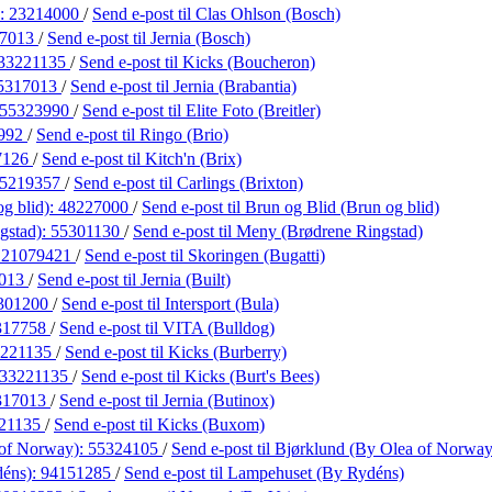
):
23214000
/
Send e-post
til Clas Ohlson (Bosch)
17013
/
Send e-post
til Jernia (Bosch)
33221135
/
Send e-post
til Kicks (Boucheron)
5317013
/
Send e-post
til Jernia (Brabantia)
55323990
/
Send e-post
til Elite Foto (Breitler)
992
/
Send e-post
til Ringo (Brio)
7126
/
Send e-post
til Kitch'n (Brix)
5219357
/
Send e-post
til Carlings (Brixton)
g blid):
48227000
/
Send e-post
til Brun og Blid (Brun og blid)
gstad):
55301130
/
Send e-post
til Meny (Brødrene Ringstad)
:
21079421
/
Send e-post
til Skoringen (Bugatti)
7013
/
Send e-post
til Jernia (Built)
301200
/
Send e-post
til Intersport (Bula)
317758
/
Send e-post
til VITA (Bulldog)
3221135
/
Send e-post
til Kicks (Burberry)
33221135
/
Send e-post
til Kicks (Burt's Bees)
317013
/
Send e-post
til Jernia (Butinox)
21135
/
Send e-post
til Kicks (Buxom)
 of Norway):
55324105
/
Send e-post
til Bjørklund (By Olea of Norway
déns):
94151285
/
Send e-post
til Lampehuset (By Rydéns)