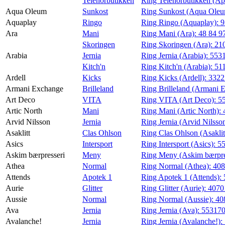
Telenorbutikken
Ring Telenorbutikken (Ap
Aqua Oleum
Sunkost
Ring Sunkost (Aqua Ole
Aquaplay
Ringo
Ring Ringo (Aquaplay):
9
Ara
Mani
Ring Mani (Ara):
48 84 9
Skoringen
Ring Skoringen (Ara):
21
Arabia
Jernia
Ring Jernia (Arabia):
553
Kitch'n
Ring Kitch'n (Arabia):
51
Ardell
Kicks
Ring Kicks (Ardell):
332
Armani Exchange
Brilleland
Ring Brilleland (Armani 
Art Deco
VITA
Ring VITA (Art Deco):
5
Artic North
Mani
Ring Mani (Artic North):
Arvid Nilsson
Jernia
Ring Jernia (Arvid Nilsso
Asaklitt
Clas Ohlson
Ring Clas Ohlson (Asaklit
Asics
Intersport
Ring Intersport (Asics):
5
Askim bærpresseri
Meny
Ring Meny (Askim bærpre
Athea
Normal
Ring Normal (Athea):
40
Attends
Apotek 1
Ring Apotek 1 (Attends):
Aurie
Glitter
Ring Glitter (Aurie):
4070
Aussie
Normal
Ring Normal (Aussie):
40
Ava
Jernia
Ring Jernia (Ava):
55317
Avalanche!
Jernia
Ring Jernia (Avalanche!):