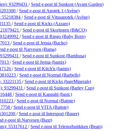
den):
93299431
/
Send e-post
til Sunkost (Avant Garden)
5203300
/
Send e-post
til Apotek 1 (Avène)
:
55218384
/
Send e-post
til Vitusapotek (Avène)
21135
/
Send e-post
til Kicks (Azzaro)
:
21079421
/
Send e-post
til Skoringen (B&CO)
93249992
/
Send e-post
til Ringo (Baby Born)
17013
/
Send e-post
til Jernia (Bacho)
end e-post
til Narvesen (Bama)
93299431
/
Send e-post
til Sunkost (Bambusa)
7013
/
Send e-post
til Jernia (bamix)
17126
/
Send e-post
til Kitch'n (bamix)
0810223
/
Send e-post
til Normal (Barbells)
):
33221135
/
Send e-post
til Kicks (bareMinerals)
p):
93299431
/
Send e-post
til Sunkost (Barley Cup)
416448
/
Send e-post
til Kappahl (basic)
810223
/
Send e-post
til Normal (Batiste)
17758
/
Send e-post
til VITA (Batiste)
5301200
/
Send e-post
til Intersport (Bauer)
nd e-post
til Narvesen (Baxt)
ats):
55317612
/
Send e-post
til Telenorbutikken (Beats)