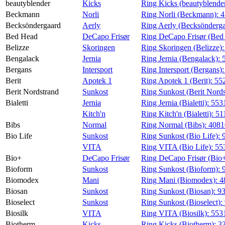
beautyblender
Kicks
Ring Kicks (beautyblende
Beckmann
Norli
Ring Norli (Beckmann):
4
Becksöndergaard
Aerly
Ring Aerly (Becksönderg
Bed Head
DeCapo Frisør
Ring DeCapo Frisør (Bed
Belizze
Skoringen
Ring Skoringen (Belizze)
Bengalack
Jernia
Ring Jernia (Bengalack):
Bergans
Intersport
Ring Intersport (Bergans)
Berit
Apotek 1
Ring Apotek 1 (Berit):
55
Berit Nordstrand
Sunkost
Ring Sunkost (Berit Nord
Bialetti
Jernia
Ring Jernia (Bialetti):
553
Kitch'n
Ring Kitch'n (Bialetti):
51
Bibs
Normal
Ring Normal (Bibs):
408
Bio Life
Sunkost
Ring Sunkost (Bio Life):
VITA
Ring VITA (Bio Life):
55
Bio+
DeCapo Frisør
Ring DeCapo Frisør (Bio
Bioform
Sunkost
Ring Sunkost (Bioform):
Biomodex
Mani
Ring Mani (Biomodex):
4
Biosan
Sunkost
Ring Sunkost (Biosan):
9
Bioselect
Sunkost
Ring Sunkost (Bioselect):
Biosilk
VITA
Ring VITA (Biosilk):
553
Biotherm
Kicks
Ring Kicks (Biotherm):
3