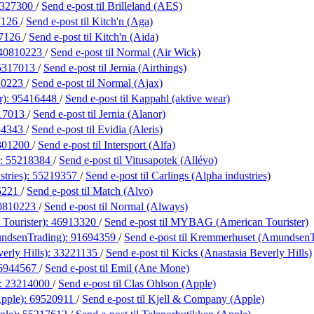
327300
/
Send e-post
til Brilleland (AES)
7126
/
Send e-post
til Kitch'n (Aga)
7126
/
Send e-post
til Kitch'n (Aida)
40810223
/
Send e-post
til Normal (Air Wick)
5317013
/
Send e-post
til Jernia (Airthings)
10223
/
Send e-post
til Normal (Ajax)
r):
95416448
/
Send e-post
til Kappahl (aktive wear)
17013
/
Send e-post
til Jernia (Alanor)
34343
/
Send e-post
til Evidia (Aleris)
301200
/
Send e-post
til Intersport (Alfa)
):
55218384
/
Send e-post
til Vitusapotek (Allévo)
stries):
55219357
/
Send e-post
til Carlings (Alpha industries)
5221
/
Send e-post
til Match (Alvo)
0810223
/
Send e-post
til Normal (Always)
ourister):
46913320
/
Send e-post
til MYBAG (American Tourister)
ndsenTrading):
91694359
/
Send e-post
til Kremmerhuset (AmundsenT
erly Hills):
33221135
/
Send e-post
til Kicks (Anastasia Beverly Hills)
6944567
/
Send e-post
til Emil (Ane Mone)
):
23214000
/
Send e-post
til Clas Ohlson (Apple)
pple):
69520911
/
Send e-post
til Kjell & Company (Apple)