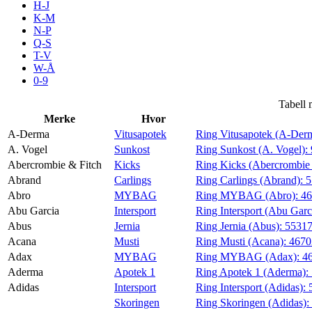
H-J
Aktiviteter
K-M
N-P
Q-S
T-V
Tilbud
W-Å
0-9
Inspirasjon
Tabell 
Merke
Hvor
A-Derma
Vitusapotek
Ring Vitusapotek (A-Der
A. Vogel
Sunkost
Ring Sunkost (A. Vogel):
Abercrombie & Fitch
Kicks
Ring Kicks (Abercrombie 
Søk
Abrand
Carlings
Ring Carlings (Abrand):
5
Abro
MYBAG
Ring MYBAG (Abro):
4
Abu Garcia
Intersport
Ring Intersport (Abu Garc
Abus
Jernia
Ring Jernia (Abus):
5531
Acana
Musti
Ring Musti (Acana):
467
Åpningstider
Adax
MYBAG
Ring MYBAG (Adax):
4
Aderma
Apotek 1
Ring Apotek 1 (Aderma):
Praktisk informasjon
Adidas
Intersport
Ring Intersport (Adidas):
Ledige stillinger
Skoringen
Ring Skoringen (Adidas):