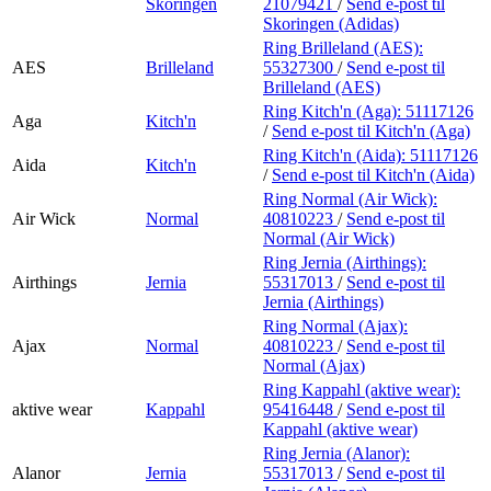
Skoringen
21079421
/
Send e-post
til
Skoringen (Adidas)
Ring Brilleland (AES):
AES
Brilleland
55327300
/
Send e-post
til
Brilleland (AES)
Ring Kitch'n (Aga):
51117126
Aga
Kitch'n
/
Send e-post
til Kitch'n (Aga)
Ring Kitch'n (Aida):
51117126
Aida
Kitch'n
/
Send e-post
til Kitch'n (Aida)
Ring Normal (Air Wick):
Air Wick
Normal
40810223
/
Send e-post
til
Normal (Air Wick)
Ring Jernia (Airthings):
Airthings
Jernia
55317013
/
Send e-post
til
Jernia (Airthings)
Ring Normal (Ajax):
Ajax
Normal
40810223
/
Send e-post
til
Normal (Ajax)
Ring Kappahl (aktive wear):
aktive wear
Kappahl
95416448
/
Send e-post
til
Kappahl (aktive wear)
Ring Jernia (Alanor):
Alanor
Jernia
55317013
/
Send e-post
til