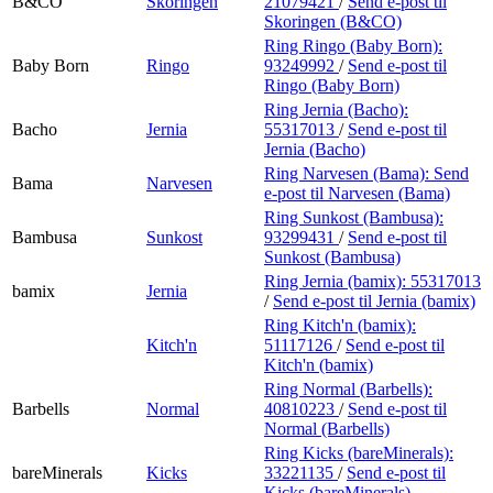
B&CO
Skoringen
21079421
/
Send e-post
til
Skoringen (B&CO)
Ring Ringo (Baby Born):
Baby Born
Ringo
93249992
/
Send e-post
til
Ringo (Baby Born)
Ring Jernia (Bacho):
Bacho
Jernia
55317013
/
Send e-post
til
Jernia (Bacho)
Ring Narvesen (Bama):
Send
Bama
Narvesen
e-post
til Narvesen (Bama)
Ring Sunkost (Bambusa):
Bambusa
Sunkost
93299431
/
Send e-post
til
Sunkost (Bambusa)
Ring Jernia (bamix):
55317013
bamix
Jernia
/
Send e-post
til Jernia (bamix)
Ring Kitch'n (bamix):
Kitch'n
51117126
/
Send e-post
til
Kitch'n (bamix)
Ring Normal (Barbells):
Barbells
Normal
40810223
/
Send e-post
til
Normal (Barbells)
Ring Kicks (bareMinerals):
bareMinerals
Kicks
33221135
/
Send e-post
til
Kicks (bareMinerals)