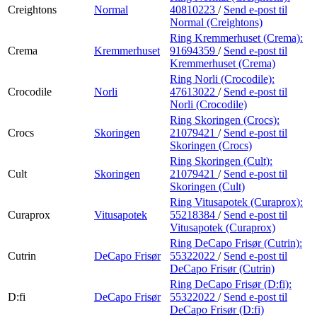
Creightons
Normal
40810223
/
Send e-post
til
Normal (Creightons)
Ring Kremmerhuset (Crema):
Crema
Kremmerhuset
91694359
/
Send e-post
til
Kremmerhuset (Crema)
Ring Norli (Crocodile):
Crocodile
Norli
47613022
/
Send e-post
til
Norli (Crocodile)
Ring Skoringen (Crocs):
Crocs
Skoringen
21079421
/
Send e-post
til
Skoringen (Crocs)
Ring Skoringen (Cult):
Cult
Skoringen
21079421
/
Send e-post
til
Skoringen (Cult)
Ring Vitusapotek (Curaprox):
Curaprox
Vitusapotek
55218384
/
Send e-post
til
Vitusapotek (Curaprox)
Ring DeCapo Frisør (Cutrin):
Cutrin
DeCapo Frisør
55322022
/
Send e-post
til
DeCapo Frisør (Cutrin)
Ring DeCapo Frisør (D:fi):
D:fi
DeCapo Frisør
55322022
/
Send e-post
til
DeCapo Frisør (D:fi)