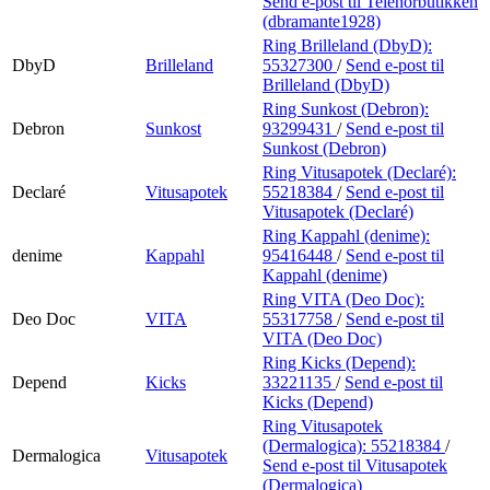
Send e-post
til Telenorbutikken
(dbramante1928)
Ring Brilleland (DbyD):
DbyD
Brilleland
55327300
/
Send e-post
til
Brilleland (DbyD)
Ring Sunkost (Debron):
Debron
Sunkost
93299431
/
Send e-post
til
Sunkost (Debron)
Ring Vitusapotek (Declaré):
Declaré
Vitusapotek
55218384
/
Send e-post
til
Vitusapotek (Declaré)
Ring Kappahl (denime):
denime
Kappahl
95416448
/
Send e-post
til
Kappahl (denime)
Ring VITA (Deo Doc):
Deo Doc
VITA
55317758
/
Send e-post
til
VITA (Deo Doc)
Ring Kicks (Depend):
Depend
Kicks
33221135
/
Send e-post
til
Kicks (Depend)
Ring Vitusapotek
(Dermalogica):
55218384
/
Dermalogica
Vitusapotek
Send e-post
til Vitusapotek
(Dermalogica)