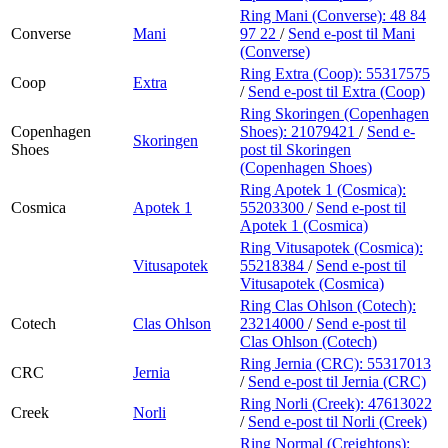
Ring Mani (Converse):
48 84
Converse
Mani
97 22
/
Send e-post
til Mani
(Converse)
Ring Extra (Coop):
55317575
Coop
Extra
/
Send e-post
til Extra (Coop)
Ring Skoringen (Copenhagen
Copenhagen
Shoes):
21079421
/
Send e-
Skoringen
Shoes
post
til Skoringen
(Copenhagen Shoes)
Ring Apotek 1 (Cosmica):
Cosmica
Apotek 1
55203300
/
Send e-post
til
Apotek 1 (Cosmica)
Ring Vitusapotek (Cosmica):
Vitusapotek
55218384
/
Send e-post
til
Vitusapotek (Cosmica)
Ring Clas Ohlson (Cotech):
Cotech
Clas Ohlson
23214000
/
Send e-post
til
Clas Ohlson (Cotech)
Ring Jernia (CRC):
55317013
CRC
Jernia
/
Send e-post
til Jernia (CRC)
Ring Norli (Creek):
47613022
Creek
Norli
/
Send e-post
til Norli (Creek)
Ring Normal (Creightons):