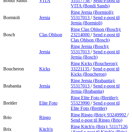
Bondi Sands
VITA
55317758
/
Send e-post
til
VITA (Bondi Sands)
Ring Jernia (Bormioli):
Bormioli
Jernia
55317013
/
Send e-post
til
Jernia (Bormioli)
Ring Clas Ohlson (Bosch):
Bosch
Clas Ohlson
23214000
/
Send e-post
til
Clas Ohlson (Bosch)
Ring Jernia (Bosch):
Jernia
55317013
/
Send e-post
til
Jernia (Bosch)
Ring Kicks (Boucheron):
Boucheron
Kicks
33221135
/
Send e-post
til
Kicks (Boucheron)
Ring Jernia (Brabantia):
Brabantia
Jernia
55317013
/
Send e-post
til
Jernia (Brabantia)
Ring Elite Foto (Breitler):
Breitler
Elite Foto
55323990
/
Send e-post
til
Elite Foto (Breitler)
Ring Ringo (Brio):
93249992
/
Brio
Ringo
Send e-post
til Ringo (Brio)
Ring Kitch'n (Brix):
51117126
Brix
Kitch'n
/
Send e-post
til Kitch'n (Brix)