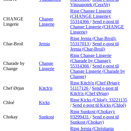
Vitusapotek (CeraVe)
Ring Change Lingerie
(CHANGE Lingerie):
CHANGE
Change
55314366
/
Send e-post
til
Lingerie
Lingerie
Change Lingerie (CHANGE
Lingerie)
Ring Jernia (Char-Broil):
Char-Broil
Jernia
55317013
/
Send e-post
til
Jernia (Char-Broil)
Ring Change Lingerie
(Charade by Change):
Charade by
Change
55314366
/
Send e-post
til
Change
Lingerie
Change Lingerie (Charade by
Change)
Ring Kitch'n (Chef Ørjan):
Chef Ørjan
Kitch'n
51117126
/
Send e-post
til
Kitch'n (Chef Ørjan)
Ring Kicks (Chloé):
33221135
Chloé
Kicks
/
Send e-post
til Kicks (Chloé)
Ring Sunkost (Chokay):
Chokay
Sunkost
93299431
/
Send e-post
til
Sunkost (Chokay)
Ring Jernia (Christiania