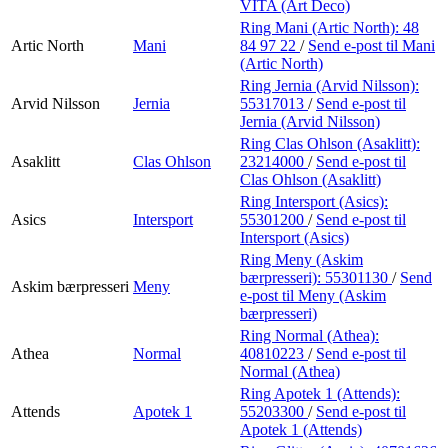
VITA (Art Deco)
Ring Mani (Artic North):
48
Artic North
Mani
84 97 22
/
Send e-post
til Mani
(Artic North)
Ring Jernia (Arvid Nilsson):
Arvid Nilsson
Jernia
55317013
/
Send e-post
til
Jernia (Arvid Nilsson)
Ring Clas Ohlson (Asaklitt):
Asaklitt
Clas Ohlson
23214000
/
Send e-post
til
Clas Ohlson (Asaklitt)
Ring Intersport (Asics):
Asics
Intersport
55301200
/
Send e-post
til
Intersport (Asics)
Ring Meny (Askim
bærpresseri):
55301130
/
Send
Askim bærpresseri
Meny
e-post
til Meny (Askim
bærpresseri)
Ring Normal (Athea):
Athea
Normal
40810223
/
Send e-post
til
Normal (Athea)
Ring Apotek 1 (Attends):
Attends
Apotek 1
55203300
/
Send e-post
til
Apotek 1 (Attends)