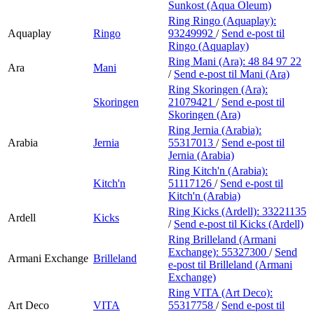
Sunkost (Aqua Oleum)
Ring Ringo (Aquaplay):
Aquaplay
Ringo
93249992
/
Send e-post
til
Ringo (Aquaplay)
Ring Mani (Ara):
48 84 97 22
Ara
Mani
/
Send e-post
til Mani (Ara)
Ring Skoringen (Ara):
Skoringen
21079421
/
Send e-post
til
Skoringen (Ara)
Ring Jernia (Arabia):
Arabia
Jernia
55317013
/
Send e-post
til
Jernia (Arabia)
Ring Kitch'n (Arabia):
Kitch'n
51117126
/
Send e-post
til
Kitch'n (Arabia)
Ring Kicks (Ardell):
33221135
Ardell
Kicks
/
Send e-post
til Kicks (Ardell)
Ring Brilleland (Armani
Exchange):
55327300
/
Send
Armani Exchange
Brilleland
e-post
til Brilleland (Armani
Exchange)
Ring VITA (Art Deco):
Art Deco
VITA
55317758
/
Send e-post
til