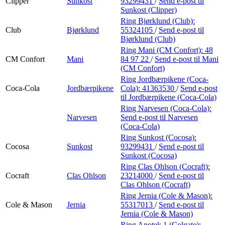
Clipper
Sunkost
93299431
/
Send e-post
til
Sunkost (Clipper)
Ring Bjørklund (Club):
Club
Bjørklund
55324105
/
Send e-post
til
Bjørklund (Club)
Ring Mani (CM Confort):
48
CM Confort
Mani
84 97 22
/
Send e-post
til Mani
(CM Confort)
Ring Jordbærpikene (Coca-
Coca-Cola
Jordbærpikene
Cola):
41363530
/
Send e-post
til Jordbærpikene (Coca-Cola)
Ring Narvesen (Coca-Cola):
Narvesen
Send e-post
til Narvesen
(Coca-Cola)
Ring Sunkost (Cocosa):
Cocosa
Sunkost
93299431
/
Send e-post
til
Sunkost (Cocosa)
Ring Clas Ohlson (Cocraft):
Cocraft
Clas Ohlson
23214000
/
Send e-post
til
Clas Ohlson (Cocraft)
Ring Jernia (Cole & Mason):
Cole & Mason
Jernia
55317013
/
Send e-post
til
Jernia (Cole & Mason)
Ring Apotek 1 (Colgate):