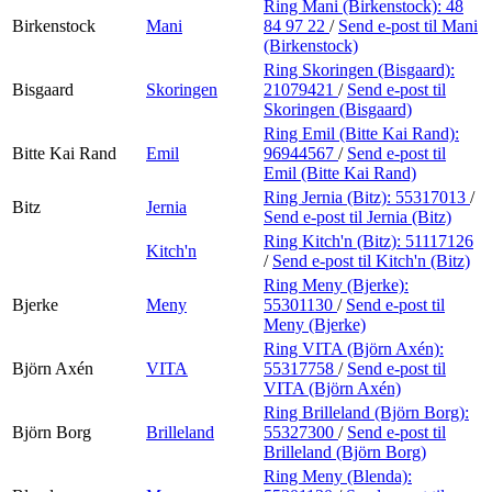
Ring Mani (Birkenstock):
48
Birkenstock
Mani
84 97 22
/
Send e-post
til Mani
(Birkenstock)
Ring Skoringen (Bisgaard):
Bisgaard
Skoringen
21079421
/
Send e-post
til
Skoringen (Bisgaard)
Ring Emil (Bitte Kai Rand):
Bitte Kai Rand
Emil
96944567
/
Send e-post
til
Emil (Bitte Kai Rand)
Ring Jernia (Bitz):
55317013
/
Bitz
Jernia
Send e-post
til Jernia (Bitz)
Ring Kitch'n (Bitz):
51117126
Kitch'n
/
Send e-post
til Kitch'n (Bitz)
Ring Meny (Bjerke):
Bjerke
Meny
55301130
/
Send e-post
til
Meny (Bjerke)
Ring VITA (Björn Axén):
Björn Axén
VITA
55317758
/
Send e-post
til
VITA (Björn Axén)
Ring Brilleland (Björn Borg):
Björn Borg
Brilleland
55327300
/
Send e-post
til
Brilleland (Björn Borg)
Ring Meny (Blenda):