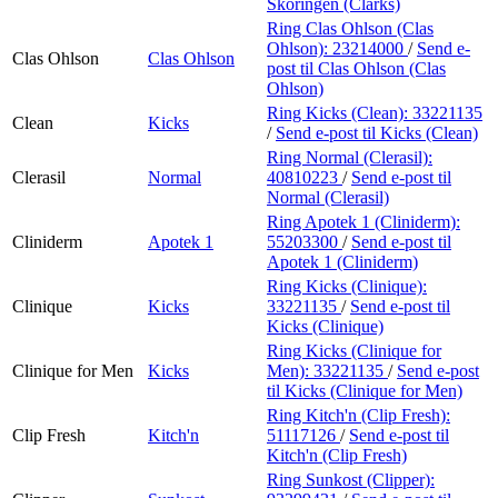
Skoringen (Clarks)
Ring Clas Ohlson (Clas
Ohlson):
23214000
/
Send e-
Clas Ohlson
Clas Ohlson
post
til Clas Ohlson (Clas
Ohlson)
Ring Kicks (Clean):
33221135
Clean
Kicks
/
Send e-post
til Kicks (Clean)
Ring Normal (Clerasil):
Clerasil
Normal
40810223
/
Send e-post
til
Normal (Clerasil)
Ring Apotek 1 (Cliniderm):
Cliniderm
Apotek 1
55203300
/
Send e-post
til
Apotek 1 (Cliniderm)
Ring Kicks (Clinique):
Clinique
Kicks
33221135
/
Send e-post
til
Kicks (Clinique)
Ring Kicks (Clinique for
Clinique for Men
Kicks
Men):
33221135
/
Send e-post
til Kicks (Clinique for Men)
Ring Kitch'n (Clip Fresh):
Clip Fresh
Kitch'n
51117126
/
Send e-post
til
Kitch'n (Clip Fresh)
Ring Sunkost (Clipper):