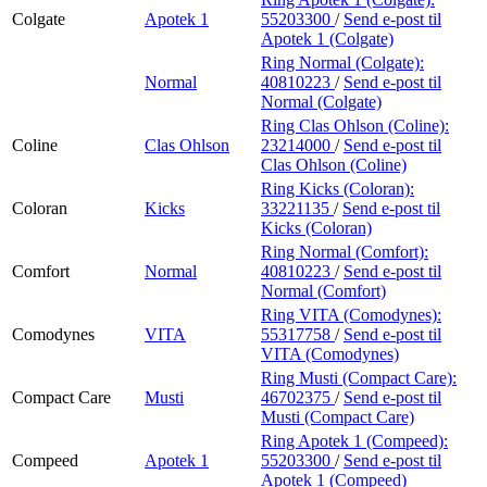
Colgate
Apotek 1
55203300
/
Send e-post
til
Apotek 1 (Colgate)
Ring Normal (Colgate):
Normal
40810223
/
Send e-post
til
Normal (Colgate)
Ring Clas Ohlson (Coline):
Coline
Clas Ohlson
23214000
/
Send e-post
til
Clas Ohlson (Coline)
Ring Kicks (Coloran):
Coloran
Kicks
33221135
/
Send e-post
til
Kicks (Coloran)
Ring Normal (Comfort):
Comfort
Normal
40810223
/
Send e-post
til
Normal (Comfort)
Ring VITA (Comodynes):
Comodynes
VITA
55317758
/
Send e-post
til
VITA (Comodynes)
Ring Musti (Compact Care):
Compact Care
Musti
46702375
/
Send e-post
til
Musti (Compact Care)
Ring Apotek 1 (Compeed):
Compeed
Apotek 1
55203300
/
Send e-post
til
Apotek 1 (Compeed)