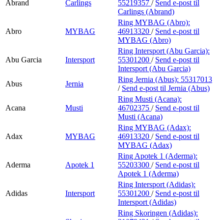
Abrand
Carlings
55219357
/
Send e-post
til
Carlings (Abrand)
Ring MYBAG (Abro):
Abro
MYBAG
46913320
/
Send e-post
til
MYBAG (Abro)
Ring Intersport (Abu Garcia):
Abu Garcia
Intersport
55301200
/
Send e-post
til
Intersport (Abu Garcia)
Ring Jernia (Abus):
55317013
Abus
Jernia
/
Send e-post
til Jernia (Abus)
Ring Musti (Acana):
Acana
Musti
46702375
/
Send e-post
til
Musti (Acana)
Ring MYBAG (Adax):
Adax
MYBAG
46913320
/
Send e-post
til
MYBAG (Adax)
Ring Apotek 1 (Aderma):
Aderma
Apotek 1
55203300
/
Send e-post
til
Apotek 1 (Aderma)
Ring Intersport (Adidas):
Adidas
Intersport
55301200
/
Send e-post
til
Intersport (Adidas)
Ring Skoringen (Adidas):