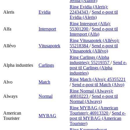
Jernia (Alanor)
Ring Evidia (Aleris):
Aleris
Evidia
22434343
/
Send e-post
til
Evidia (Aleris)
Ring Intersport (Alfa):
Alfa
Intersport
55301200
/
Send e-post
til
Intersport (Alfa)
Ring Vitusapotek (Allévo):
Allévo
Vitusapotek
55218384
/
Send e-post
til
Vitusapotek (Allévo)
Ring Carlings (Alpha
industries):
55219357
/
Send e-
Alpha industries
Carlings
post
til Carlings (Alpha
industries)
Ring Match (Alvo):
45355221
Alvo
Match
/
Send e-post
til Match (Alvo)
Ring Normal (Always):
Always
Normal
40810223
/
Send e-post
til
Normal (Always)
Ring MYBAG (American
American
Tourister):
46913320
/
Send e-
MYBAG
Tourister
post
til MYBAG (American
Tourister)
Ring Kremmerhuset