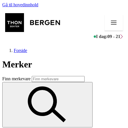
Gå til hovedinnhold
I dag:
09 - 21
Forside
Merker
Butikker
Finn merkevare
Mat og drikke
Helse
Aktiviteter
Tilbud