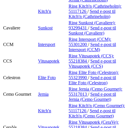
Ring Kitch'n (Cathrineholm):
Kitch'n
51117126
/
Send e-post
til
Kitch'n (Cathrineholm)
Ring Sunkost (Cavaliere):
Cavaliere
Sunkost
93299431
/
Send e-post
til
Sunkost (Cavaliere)
Ring Intersport (CCM):
CCM
Intersport
55301200
/
Send e-post
til
Intersport (CCM)
Ring Vitusapotek (CCS):
CCS
Vitusapotek
55218384
/
Send e-post
til
Vitusapotek (CCS)
Ring Elite Foto (Celestron):
Celestron
Elite Foto
55323990
/
Send e-post
til
Elite Foto (Celestron)
Ring Jernia (Cemo Gourmet):
Cemo Gourmet
Jernia
55317013
/
Send e-post
til
Jernia (Cemo Gourmet)
Ring Kitch'n (Cemo Gourmet):
Kitch'n
51117126
/
Send e-post
til
Kitch'n (Cemo Gourmet)
Ring Vitusapotek (CeraVe):
CeraVe
Vitusapotek
55218384
/
Send e-post
til