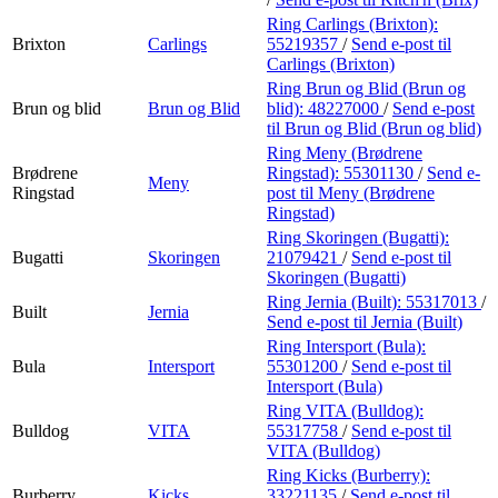
Ring Carlings (Brixton):
Brixton
Carlings
55219357
/
Send e-post
til
Carlings (Brixton)
Ring Brun og Blid (Brun og
Brun og blid
Brun og Blid
blid):
48227000
/
Send e-post
til Brun og Blid (Brun og blid)
Ring Meny (Brødrene
Brødrene
Ringstad):
55301130
/
Send e-
Meny
Ringstad
post
til Meny (Brødrene
Ringstad)
Ring Skoringen (Bugatti):
Bugatti
Skoringen
21079421
/
Send e-post
til
Skoringen (Bugatti)
Ring Jernia (Built):
55317013
/
Built
Jernia
Send e-post
til Jernia (Built)
Ring Intersport (Bula):
Bula
Intersport
55301200
/
Send e-post
til
Intersport (Bula)
Ring VITA (Bulldog):
Bulldog
VITA
55317758
/
Send e-post
til
VITA (Bulldog)
Ring Kicks (Burberry):
Burberry
Kicks
33221135
/
Send e-post
til