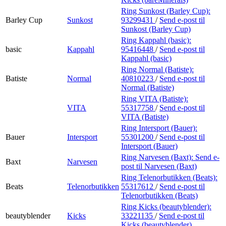
Ring Sunkost (Barley Cup):
Barley Cup
Sunkost
93299431
/
Send e-post
til
Sunkost (Barley Cup)
Ring Kappahl (basic):
basic
Kappahl
95416448
/
Send e-post
til
Kappahl (basic)
Ring Normal (Batiste):
Batiste
Normal
40810223
/
Send e-post
til
Normal (Batiste)
Ring VITA (Batiste):
VITA
55317758
/
Send e-post
til
VITA (Batiste)
Ring Intersport (Bauer):
Bauer
Intersport
55301200
/
Send e-post
til
Intersport (Bauer)
Ring Narvesen (Baxt):
Send e-
Baxt
Narvesen
post
til Narvesen (Baxt)
Ring Telenorbutikken (Beats):
Beats
Telenorbutikken
55317612
/
Send e-post
til
Telenorbutikken (Beats)
Ring Kicks (beautyblender):
beautyblender
Kicks
33221135
/
Send e-post
til
Kicks (beautyblender)