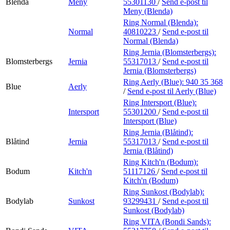
Blenda
Meny
55301130
/
Send e-post
til
Meny (Blenda)
Ring Normal (Blenda):
Normal
40810223
/
Send e-post
til
Normal (Blenda)
Ring Jernia (Blomsterbergs):
Blomsterbergs
Jernia
55317013
/
Send e-post
til
Jernia (Blomsterbergs)
Ring Aerly (Blue):
940 35 368
Blue
Aerly
/
Send e-post
til Aerly (Blue)
Ring Intersport (Blue):
Intersport
55301200
/
Send e-post
til
Intersport (Blue)
Ring Jernia (Blåtind):
Blåtind
Jernia
55317013
/
Send e-post
til
Jernia (Blåtind)
Ring Kitch'n (Bodum):
Bodum
Kitch'n
51117126
/
Send e-post
til
Kitch'n (Bodum)
Ring Sunkost (Bodylab):
Bodylab
Sunkost
93299431
/
Send e-post
til
Sunkost (Bodylab)
Ring VITA (Bondi Sands):