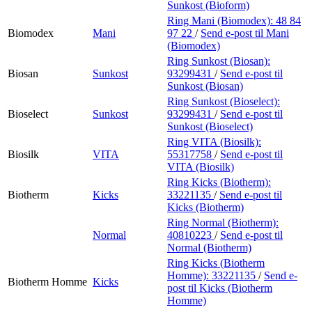
Sunkost (Bioform)
Ring Mani (Biomodex):
48 84
Biomodex
Mani
97 22
/
Send e-post
til Mani
(Biomodex)
Ring Sunkost (Biosan):
Biosan
Sunkost
93299431
/
Send e-post
til
Sunkost (Biosan)
Ring Sunkost (Bioselect):
Bioselect
Sunkost
93299431
/
Send e-post
til
Sunkost (Bioselect)
Ring VITA (Biosilk):
Biosilk
VITA
55317758
/
Send e-post
til
VITA (Biosilk)
Ring Kicks (Biotherm):
Biotherm
Kicks
33221135
/
Send e-post
til
Kicks (Biotherm)
Ring Normal (Biotherm):
Normal
40810223
/
Send e-post
til
Normal (Biotherm)
Ring Kicks (Biotherm
Homme):
33221135
/
Send e-
Biotherm Homme
Kicks
post
til Kicks (Biotherm
Homme)