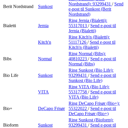
Nordstrand):
93299431
/
Send
Berit Nordstrand
Sunkost
e-post
til Sunkost (Berit
Nordstrand)
Ring Jernia (Bialetti):
Bialetti
Jernia
55317013
/
Send e-post
til
Jernia (Bialetti)
Ring Kitch'n (Bialetti):
Kitch'n
51117126
/
Send e-post
til
Kitch'n (Bialetti)
Ring Normal (Bibs):
Bibs
Normal
40810223
/
Send e-post
til
Normal (Bibs)
Ring Sunkost (Bio Life):
Bio Life
Sunkost
93299431
/
Send e-post
til
Sunkost (Bio Life)
Ring VITA (Bio Life):
VITA
55317758
/
Send e-post
til
VITA (Bio Life)
Ring DeCapo Frisør (Bio+):
Bio+
DeCapo Frisør
55322022
/
Send e-post
til
DeCapo Frisør (Bio+)
Ring Sunkost (Bioform):
Bioform
Sunkost
93299431
/
Send e-post
til