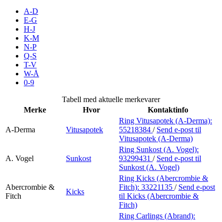
Inspirasjon
A-D
E-G
H-J
K-M
N-P
Søk
Q-S
T-V
W-Å
0-9
Åpningstider
Tabell med aktuelle merkevarer
Merke
Hvor
Kontaktinfo
Praktisk informasjon
Ring Vitusapotek (A-Derma):
A-Derma
Vitusapotek
55218384
/
Send e-post
til
Ledige stillinger
Vitusapotek (A-Derma)
Magasin
Ring Sunkost (A. Vogel):
A. Vogel
Sunkost
93299431
/
Send e-post
til
Sunkost (A. Vogel)
Gavekort
Ring Kicks (Abercrombie &
Finn frem
Abercrombie &
Fitch):
33221135
/
Send e-post
Kicks
Fitch
til Kicks (Abercrombie &
Fitch)
Ring Carlings (Abrand):