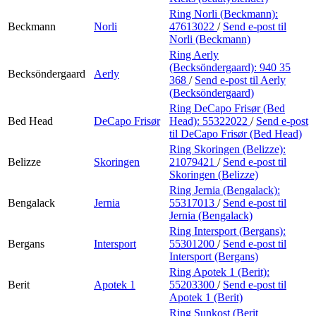
Ring Norli (Beckmann):
Beckmann
Norli
47613022
/
Send e-post
til
Norli (Beckmann)
Ring Aerly
(Becksöndergaard):
940 35
Becksöndergaard
Aerly
368
/
Send e-post
til Aerly
(Becksöndergaard)
Ring DeCapo Frisør (Bed
Bed Head
DeCapo Frisør
Head):
55322022
/
Send e-post
til DeCapo Frisør (Bed Head)
Ring Skoringen (Belizze):
Belizze
Skoringen
21079421
/
Send e-post
til
Skoringen (Belizze)
Ring Jernia (Bengalack):
Bengalack
Jernia
55317013
/
Send e-post
til
Jernia (Bengalack)
Ring Intersport (Bergans):
Bergans
Intersport
55301200
/
Send e-post
til
Intersport (Bergans)
Ring Apotek 1 (Berit):
Berit
Apotek 1
55203300
/
Send e-post
til
Apotek 1 (Berit)
Ring Sunkost (Berit