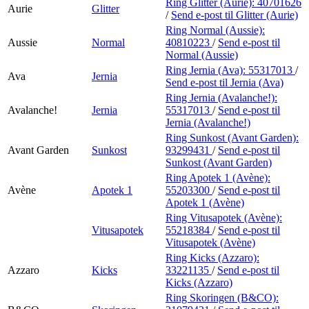
Ring Glitter (Aurie):
40701626
Aurie
Glitter
/
Send e-post
til Glitter (Aurie)
Ring Normal (Aussie):
Aussie
Normal
40810223
/
Send e-post
til
Normal (Aussie)
Ring Jernia (Ava):
55317013
/
Ava
Jernia
Send e-post
til Jernia (Ava)
Ring Jernia (Avalanche!):
Avalanche!
Jernia
55317013
/
Send e-post
til
Jernia (Avalanche!)
Ring Sunkost (Avant Garden):
Avant Garden
Sunkost
93299431
/
Send e-post
til
Sunkost (Avant Garden)
Ring Apotek 1 (Avène):
Avène
Apotek 1
55203300
/
Send e-post
til
Apotek 1 (Avène)
Ring Vitusapotek (Avène):
Vitusapotek
55218384
/
Send e-post
til
Vitusapotek (Avène)
Ring Kicks (Azzaro):
Azzaro
Kicks
33221135
/
Send e-post
til
Kicks (Azzaro)
Ring Skoringen (B&CO):