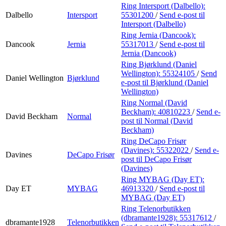
Ring Intersport (Dalbello):
Dalbello
Intersport
55301200
/
Send e-post
til
Intersport (Dalbello)
Ring Jernia (Dancook):
Dancook
Jernia
55317013
/
Send e-post
til
Jernia (Dancook)
Ring Bjørklund (Daniel
Wellington):
55324105
/
Send
Daniel Wellington
Bjørklund
e-post
til Bjørklund (Daniel
Wellington)
Ring Normal (David
Beckham):
40810223
/
Send e-
David Beckham
Normal
post
til Normal (David
Beckham)
Ring DeCapo Frisør
(Davines):
55322022
/
Send e-
Davines
DeCapo Frisør
post
til DeCapo Frisør
(Davines)
Ring MYBAG (Day ET):
Day ET
MYBAG
46913320
/
Send e-post
til
MYBAG (Day ET)
Ring Telenorbutikken
(dbramante1928):
55317612
/
dbramante1928
Telenorbutikken