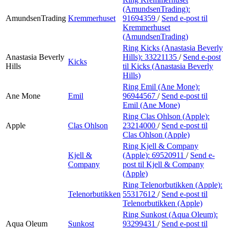
(AmundsenTrading):
AmundsenTrading
Kremmerhuset
91694359
/
Send e-post
til
Kremmerhuset
(AmundsenTrading)
Ring Kicks (Anastasia Beverly
Anastasia Beverly
Hills):
33221135
/
Send e-post
Kicks
Hills
til Kicks (Anastasia Beverly
Hills)
Ring Emil (Ane Mone):
Ane Mone
Emil
96944567
/
Send e-post
til
Emil (Ane Mone)
Ring Clas Ohlson (Apple):
Apple
Clas Ohlson
23214000
/
Send e-post
til
Clas Ohlson (Apple)
Ring Kjell & Company
Kjell &
(Apple):
69520911
/
Send e-
Company
post
til Kjell & Company
(Apple)
Ring Telenorbutikken (Apple):
Telenorbutikken
55317612
/
Send e-post
til
Telenorbutikken (Apple)
Ring Sunkost (Aqua Oleum):
Aqua Oleum
Sunkost
93299431
/
Send e-post
til