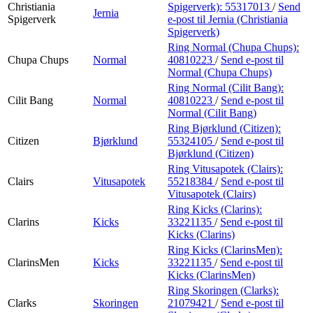
Christiania
Spigerverk):
55317013
/
Send
Jernia
Spigerverk
e-post
til Jernia (Christiania
Spigerverk)
Ring Normal (Chupa Chups):
Chupa Chups
Normal
40810223
/
Send e-post
til
Normal (Chupa Chups)
Ring Normal (Cilit Bang):
Cilit Bang
Normal
40810223
/
Send e-post
til
Normal (Cilit Bang)
Ring Bjørklund (Citizen):
Citizen
Bjørklund
55324105
/
Send e-post
til
Bjørklund (Citizen)
Ring Vitusapotek (Clairs):
Clairs
Vitusapotek
55218384
/
Send e-post
til
Vitusapotek (Clairs)
Ring Kicks (Clarins):
Clarins
Kicks
33221135
/
Send e-post
til
Kicks (Clarins)
Ring Kicks (ClarinsMen):
ClarinsMen
Kicks
33221135
/
Send e-post
til
Kicks (ClarinsMen)
Ring Skoringen (Clarks):
Clarks
Skoringen
21079421
/
Send e-post
til