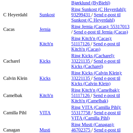
Bjørklund (ByBiehl)
Ring Sunkost (C Heyerdahl):
C Heyerdahl
Sunkost
93299431
/
Send e-post
til
Sunkost (C Heyerdahl)
Ring Jernia (Cacas):
55317013
Cacas
Jernia
/
Send e-post
til Jernia (Cacas)
Ring Kitch'n (Cacas):
Kitch'n
51117126
/
Send e-post
til
Kitch'n (Cacas)
Ring Kicks (Cacharel):
Cacharel
Kicks
33221135
/
Send e-post
til
Kicks (Cacharel)
Ring Kicks (Calvin Klein):
Calvin Klein
Kicks
33221135
/
Send e-post
til
Kicks (Calvin Klein)
Ring Kitch'n (Camelbak):
Camelbak
Kitch'n
51117126
/
Send e-post
til
Kitch'n (Camelbak)
Ring VITA (Camilla Pihl):
Camilla Pihl
VITA
55317758
/
Send e-post
til
VITA (Camilla Pihl)
Ring Musti (Canagan):
Canagan
Musti
46702375
/
Send e-post
til