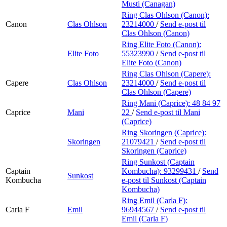
Musti (Canagan)
Ring Clas Ohlson (Canon):
Canon
Clas Ohlson
23214000
/
Send e-post
til
Clas Ohlson (Canon)
Ring Elite Foto (Canon):
Elite Foto
55323990
/
Send e-post
til
Elite Foto (Canon)
Ring Clas Ohlson (Capere):
Capere
Clas Ohlson
23214000
/
Send e-post
til
Clas Ohlson (Capere)
Ring Mani (Caprice):
48 84 97
Caprice
Mani
22
/
Send e-post
til Mani
(Caprice)
Ring Skoringen (Caprice):
Skoringen
21079421
/
Send e-post
til
Skoringen (Caprice)
Ring Sunkost (Captain
Captain
Kombucha):
93299431
/
Send
Sunkost
Kombucha
e-post
til Sunkost (Captain
Kombucha)
Ring Emil (Carla F):
Carla F
Emil
96944567
/
Send e-post
til
Emil (Carla F)