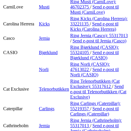
Ring Musti (CarniLove):
CarniLove
Musti
46702375
/
Send e-post
til
Musti (CarniLove)
Ring Kicks (Carolina Herrera):
Carolina Herrera
Kicks
33221135
/
Send e-post
til
Kicks (Carolina Herrera)
Ring Jernia (Casco):
55317013
Casco
Jernia
/
Send e-post
til Jernia (Casco)
Ring Bjørklund (CASIO):
CASIO
Bjørklund
55324105
/
Send e-post
til
Bjørklund (CASIO)
Ring Norli (CASIO):
Norli
47613022
/
Send e-post
til
Norli (CASIO)
Ring Telenorbutikken (Cat
Exclusive):
55317612
/
Send
Cat Exclusive
Telenorbutikken
e-post
til Telenorbutikken (Cat
Exclusive)
Ring Carlings (Caterpillar):
Caterpillar
Carlings
55219357
/
Send e-post
til
Carlings (Caterpillar)
Ring Jernia (Cathrineholm):
Cathrineholm
Jernia
55317013
/
Send e-post
til
Jernia (Cathrineholm)