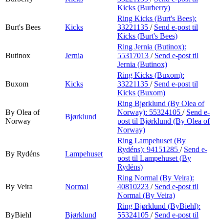
Kicks (Burberry)
Ring Kicks (Burt's Bees):
Burt's Bees
Kicks
33221135
/
Send e-post
til
Kicks (Burt's Bees)
Ring Jernia (Butinox):
Butinox
Jernia
55317013
/
Send e-post
til
Jernia (Butinox)
Ring Kicks (Buxom):
Buxom
Kicks
33221135
/
Send e-post
til
Kicks (Buxom)
Ring Bjørklund (By Olea of
By Olea of
Norway):
55324105
/
Send e-
Bjørklund
Norway
post
til Bjørklund (By Olea of
Norway)
Ring Lampehuset (By
Rydéns):
94151285
/
Send e-
By Rydéns
Lampehuset
post
til Lampehuset (By
Rydéns)
Ring Normal (By Veira):
By Veira
Normal
40810223
/
Send e-post
til
Normal (By Veira)
Ring Bjørklund (ByBiehl):
ByBiehl
Bjørklund
55324105
/
Send e-post
til