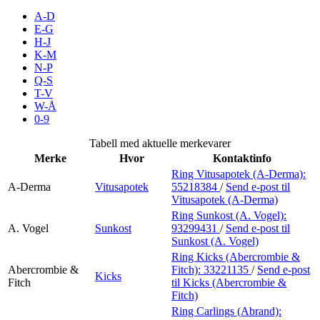
Inspirasjon
A-D
E-G
H-J
K-M
N-P
Søk
Q-S
T-V
W-Å
0-9
Åpningstider
Tabell med aktuelle merkevarer
Merke
Hvor
Kontaktinfo
Praktisk informasjon
Ring Vitusapotek (A-Derma):
A-Derma
Vitusapotek
55218384
/
Send e-post
til
Ledige stillinger
Vitusapotek (A-Derma)
Magasin
Ring Sunkost (A. Vogel):
A. Vogel
Sunkost
93299431
/
Send e-post
til
Sunkost (A. Vogel)
Gavekort
Ring Kicks (Abercrombie &
Finn frem
Abercrombie &
Fitch):
33221135
/
Send e-post
Kicks
Fitch
til Kicks (Abercrombie &
Fitch)
Ring Carlings (Abrand):