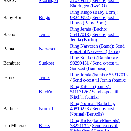
B&CO
Skoringen
21079421
/
Send e-post
til
Skoringen (B&CO)
Ring Ringo (Baby Born):
Baby Born
Ringo
93249992
/
Send e-post
til
Ringo (Baby Born)
Ring Jernia (Bacho):
Bacho
Jernia
55317013
/
Send e-post
til
Jernia (Bacho)
Ring Narvesen (Bama):
Send
Bama
Narvesen
e-post
til Narvesen (Bama)
Ring Sunkost (Bambusa):
Bambusa
Sunkost
93299431
/
Send e-post
til
Sunkost (Bambusa)
Ring Jernia (bamix):
55317013
bamix
Jernia
/
Send e-post
til Jernia (bamix)
Ring Kitch'n (bamix):
Kitch'n
51117126
/
Send e-post
til
Kitch'n (bamix)
Ring Normal (Barbells):
Barbells
Normal
40810223
/
Send e-post
til
Normal (Barbells)
Ring Kicks (bareMinerals):
bareMinerals
Kicks
33221135
/
Send e-post
til
Kicks (bareMinerals)