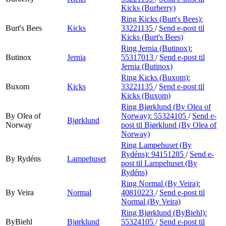
Kicks (Burberry)
Ring Kicks (Burt's Bees):
Burt's Bees
Kicks
33221135
/
Send e-post
til
Kicks (Burt's Bees)
Ring Jernia (Butinox):
Butinox
Jernia
55317013
/
Send e-post
til
Jernia (Butinox)
Ring Kicks (Buxom):
Buxom
Kicks
33221135
/
Send e-post
til
Kicks (Buxom)
Ring Bjørklund (By Olea of
By Olea of
Norway):
55324105
/
Send e-
Bjørklund
Norway
post
til Bjørklund (By Olea of
Norway)
Ring Lampehuset (By
Rydéns):
94151285
/
Send e-
By Rydéns
Lampehuset
post
til Lampehuset (By
Rydéns)
Ring Normal (By Veira):
By Veira
Normal
40810223
/
Send e-post
til
Normal (By Veira)
Ring Bjørklund (ByBiehl):
ByBiehl
Bjørklund
55324105
/
Send e-post
til