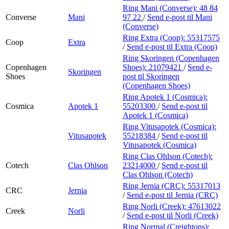
Ring Mani (Converse):
48 84
Converse
Mani
97 22
/
Send e-post
til Mani
(Converse)
Ring Extra (Coop):
55317575
Coop
Extra
/
Send e-post
til Extra (Coop)
Ring Skoringen (Copenhagen
Copenhagen
Shoes):
21079421
/
Send e-
Skoringen
Shoes
post
til Skoringen
(Copenhagen Shoes)
Ring Apotek 1 (Cosmica):
Cosmica
Apotek 1
55203300
/
Send e-post
til
Apotek 1 (Cosmica)
Ring Vitusapotek (Cosmica):
Vitusapotek
55218384
/
Send e-post
til
Vitusapotek (Cosmica)
Ring Clas Ohlson (Cotech):
Cotech
Clas Ohlson
23214000
/
Send e-post
til
Clas Ohlson (Cotech)
Ring Jernia (CRC):
55317013
CRC
Jernia
/
Send e-post
til Jernia (CRC)
Ring Norli (Creek):
47613022
Creek
Norli
/
Send e-post
til Norli (Creek)
Ring Normal (Creightons):