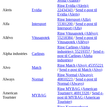
Jernia (Alanor)
Ring Evidia (Aleris):
Aleris
Evidia
22434343
/
Send e-post
til
Evidia (Aleris)
Ring Intersport (Alfa):
Alfa
Intersport
55301200
/
Send e-post
til
Intersport (Alfa)
Ring Vitusapotek (Allévo):
Allévo
Vitusapotek
55218384
/
Send e-post
til
Vitusapotek (Allévo)
Ring Carlings (Alpha
industries):
55219357
/
Send e-
Alpha industries
Carlings
post
til Carlings (Alpha
industries)
Ring Match (Alvo):
45355221
Alvo
Match
/
Send e-post
til Match (Alvo)
Ring Normal (Always):
Always
Normal
40810223
/
Send e-post
til
Normal (Always)
Ring MYBAG (American
American
Tourister):
46913320
/
Send e-
MYBAG
Tourister
post
til MYBAG (American
Tourister)
Ring Kremmerhuset