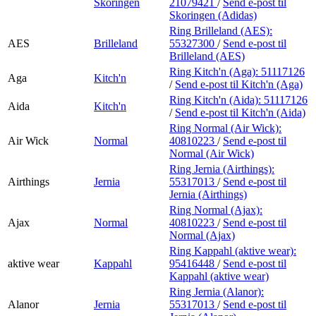
Skoringen
21079421
/
Send e-post
til
Skoringen (Adidas)
Ring Brilleland (AES):
AES
Brilleland
55327300
/
Send e-post
til
Brilleland (AES)
Ring Kitch'n (Aga):
51117126
Aga
Kitch'n
/
Send e-post
til Kitch'n (Aga)
Ring Kitch'n (Aida):
51117126
Aida
Kitch'n
/
Send e-post
til Kitch'n (Aida)
Ring Normal (Air Wick):
Air Wick
Normal
40810223
/
Send e-post
til
Normal (Air Wick)
Ring Jernia (Airthings):
Airthings
Jernia
55317013
/
Send e-post
til
Jernia (Airthings)
Ring Normal (Ajax):
Ajax
Normal
40810223
/
Send e-post
til
Normal (Ajax)
Ring Kappahl (aktive wear):
aktive wear
Kappahl
95416448
/
Send e-post
til
Kappahl (aktive wear)
Ring Jernia (Alanor):
Alanor
Jernia
55317013
/
Send e-post
til