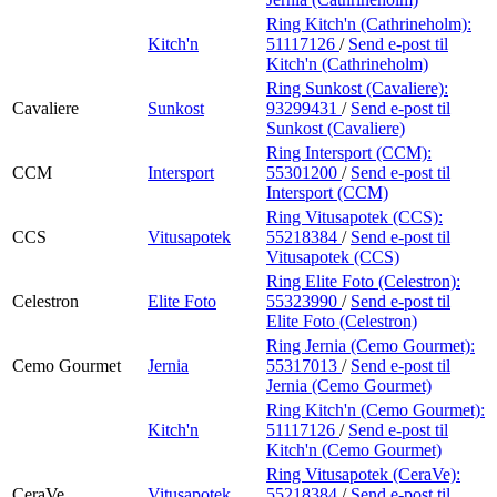
Ring Kitch'n (Cathrineholm):
Kitch'n
51117126
/
Send e-post
til
Kitch'n (Cathrineholm)
Ring Sunkost (Cavaliere):
Cavaliere
Sunkost
93299431
/
Send e-post
til
Sunkost (Cavaliere)
Ring Intersport (CCM):
CCM
Intersport
55301200
/
Send e-post
til
Intersport (CCM)
Ring Vitusapotek (CCS):
CCS
Vitusapotek
55218384
/
Send e-post
til
Vitusapotek (CCS)
Ring Elite Foto (Celestron):
Celestron
Elite Foto
55323990
/
Send e-post
til
Elite Foto (Celestron)
Ring Jernia (Cemo Gourmet):
Cemo Gourmet
Jernia
55317013
/
Send e-post
til
Jernia (Cemo Gourmet)
Ring Kitch'n (Cemo Gourmet):
Kitch'n
51117126
/
Send e-post
til
Kitch'n (Cemo Gourmet)
Ring Vitusapotek (CeraVe):
CeraVe
Vitusapotek
55218384
/
Send e-post
til