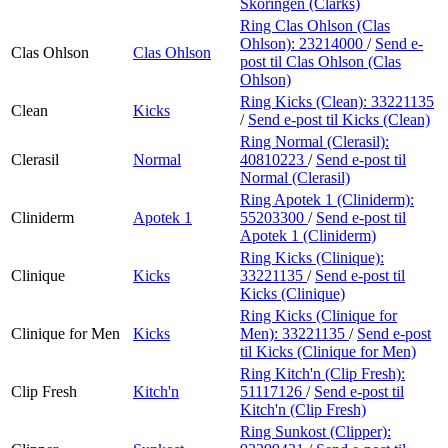
Skoringen (Clarks)
Ring Clas Ohlson (Clas
Ohlson):
23214000
/
Send e-
Clas Ohlson
Clas Ohlson
post
til Clas Ohlson (Clas
Ohlson)
Ring Kicks (Clean):
33221135
Clean
Kicks
/
Send e-post
til Kicks (Clean)
Ring Normal (Clerasil):
Clerasil
Normal
40810223
/
Send e-post
til
Normal (Clerasil)
Ring Apotek 1 (Cliniderm):
Cliniderm
Apotek 1
55203300
/
Send e-post
til
Apotek 1 (Cliniderm)
Ring Kicks (Clinique):
Clinique
Kicks
33221135
/
Send e-post
til
Kicks (Clinique)
Ring Kicks (Clinique for
Clinique for Men
Kicks
Men):
33221135
/
Send e-post
til Kicks (Clinique for Men)
Ring Kitch'n (Clip Fresh):
Clip Fresh
Kitch'n
51117126
/
Send e-post
til
Kitch'n (Clip Fresh)
Ring Sunkost (Clipper):