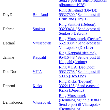
Send e-post
til Telenorbutikken
(dbramante1928)
Ring Brilleland (DbyD):
DbyD
Brilleland
55327300
/
Send e-post
til
Brilleland (DbyD)
Ring Sunkost (Debron):
Debron
Sunkost
93299431
/
Send e-post
til
Sunkost (Debron)
Ring Vitusapotek (Declaré):
Declaré
Vitusapotek
55218384
/
Send e-post
til
Vitusapotek (Declaré)
Ring Kappahl (denime):
denime
Kappahl
95416448
/
Send e-post
til
Kappahl (denime)
Ring VITA (Deo Doc):
Deo Doc
VITA
55317758
/
Send e-post
til
VITA (Deo Doc)
Ring Kicks (Depend):
Depend
Kicks
33221135
/
Send e-post
til
Kicks (Depend)
Ring Vitusapotek
(Dermalogica):
55218384
/
Dermalogica
Vitusapotek
Send e-post
til Vitusapotek
(Dermalogica)