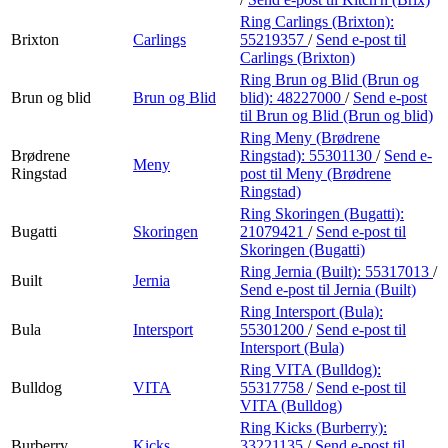
Ring Carlings (Brixton):
Brixton
Carlings
55219357
/
Send e-post
til
Carlings (Brixton)
Ring Brun og Blid (Brun og
Brun og blid
Brun og Blid
blid):
48227000
/
Send e-post
til Brun og Blid (Brun og blid)
Ring Meny (Brødrene
Brødrene
Ringstad):
55301130
/
Send e-
Meny
Ringstad
post
til Meny (Brødrene
Ringstad)
Ring Skoringen (Bugatti):
Bugatti
Skoringen
21079421
/
Send e-post
til
Skoringen (Bugatti)
Ring Jernia (Built):
55317013
/
Built
Jernia
Send e-post
til Jernia (Built)
Ring Intersport (Bula):
Bula
Intersport
55301200
/
Send e-post
til
Intersport (Bula)
Ring VITA (Bulldog):
Bulldog
VITA
55317758
/
Send e-post
til
VITA (Bulldog)
Ring Kicks (Burberry):
Burberry
Kicks
33221135
/
Send e-post
til