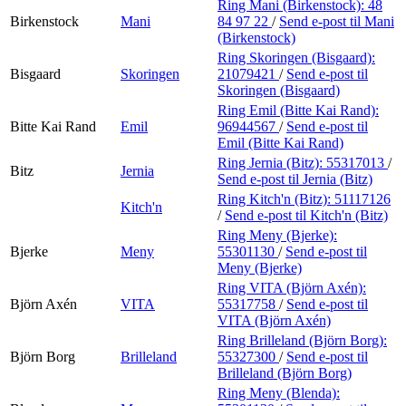
Ring Mani (Birkenstock):
48
Birkenstock
Mani
84 97 22
/
Send e-post
til Mani
(Birkenstock)
Ring Skoringen (Bisgaard):
Bisgaard
Skoringen
21079421
/
Send e-post
til
Skoringen (Bisgaard)
Ring Emil (Bitte Kai Rand):
Bitte Kai Rand
Emil
96944567
/
Send e-post
til
Emil (Bitte Kai Rand)
Ring Jernia (Bitz):
55317013
/
Bitz
Jernia
Send e-post
til Jernia (Bitz)
Ring Kitch'n (Bitz):
51117126
Kitch'n
/
Send e-post
til Kitch'n (Bitz)
Ring Meny (Bjerke):
Bjerke
Meny
55301130
/
Send e-post
til
Meny (Bjerke)
Ring VITA (Björn Axén):
Björn Axén
VITA
55317758
/
Send e-post
til
VITA (Björn Axén)
Ring Brilleland (Björn Borg):
Björn Borg
Brilleland
55327300
/
Send e-post
til
Brilleland (Björn Borg)
Ring Meny (Blenda):