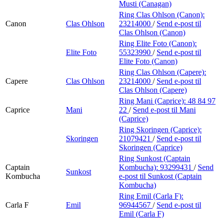
Musti (Canagan)
Ring Clas Ohlson (Canon):
Canon
Clas Ohlson
23214000
/
Send e-post
til
Clas Ohlson (Canon)
Ring Elite Foto (Canon):
Elite Foto
55323990
/
Send e-post
til
Elite Foto (Canon)
Ring Clas Ohlson (Capere):
Capere
Clas Ohlson
23214000
/
Send e-post
til
Clas Ohlson (Capere)
Ring Mani (Caprice):
48 84 97
Caprice
Mani
22
/
Send e-post
til Mani
(Caprice)
Ring Skoringen (Caprice):
Skoringen
21079421
/
Send e-post
til
Skoringen (Caprice)
Ring Sunkost (Captain
Captain
Kombucha):
93299431
/
Send
Sunkost
Kombucha
e-post
til Sunkost (Captain
Kombucha)
Ring Emil (Carla F):
Carla F
Emil
96944567
/
Send e-post
til
Emil (Carla F)