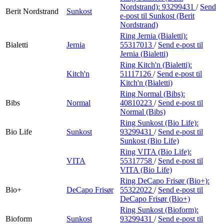
Nordstrand):
93299431
/
Send
Berit Nordstrand
Sunkost
e-post
til Sunkost (Berit
Nordstrand)
Ring Jernia (Bialetti):
Bialetti
Jernia
55317013
/
Send e-post
til
Jernia (Bialetti)
Ring Kitch'n (Bialetti):
Kitch'n
51117126
/
Send e-post
til
Kitch'n (Bialetti)
Ring Normal (Bibs):
Bibs
Normal
40810223
/
Send e-post
til
Normal (Bibs)
Ring Sunkost (Bio Life):
Bio Life
Sunkost
93299431
/
Send e-post
til
Sunkost (Bio Life)
Ring VITA (Bio Life):
VITA
55317758
/
Send e-post
til
VITA (Bio Life)
Ring DeCapo Frisør (Bio+):
Bio+
DeCapo Frisør
55322022
/
Send e-post
til
DeCapo Frisør (Bio+)
Ring Sunkost (Bioform):
Bioform
Sunkost
93299431
/
Send e-post
til