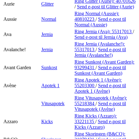
Ring Glitter (Aurie):
40701626
Aurie
Glitter
/
Send e-post
til Glitter (Aurie)
Ring Normal (Aussie):
Aussie
Normal
40810223
/
Send e-post
til
Normal (Aussie)
Ring Jernia (Ava):
55317013
/
Ava
Jernia
Send e-post
til Jernia (Ava)
Ring Jernia (Avalanche!):
Avalanche!
Jernia
55317013
/
Send e-post
til
Jernia (Avalanche!)
Ring Sunkost (Avant Garden):
Avant Garden
Sunkost
93299431
/
Send e-post
til
Sunkost (Avant Garden)
Ring Apotek 1 (Avène):
Avène
Apotek 1
55203300
/
Send e-post
til
Apotek 1 (Avène)
Ring Vitusapotek (Avène):
Vitusapotek
55218384
/
Send e-post
til
Vitusapotek (Avène)
Ring Kicks (Azzaro):
Azzaro
Kicks
33221135
/
Send e-post
til
Kicks (Azzaro)
Ring Skoringen (B&CO):