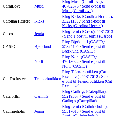
Ring Musti (CarniLove):
CarniLove
Musti
46702375
/
Send e-post
til
Musti (CarniLove)
Ring Kicks (Carolina Herrera):
Carolina Herrera
Kicks
33221135
/
Send e-post
til
Kicks (Carolina Herrera)
Ring Jernia (Casco):
55317013
Casco
Jernia
/
Send e-post
til Jernia (Casco)
Ring Bjørklund (CASIO):
CASIO
Bjørklund
55324105
/
Send e-post
til
Bjørklund (CASIO)
Ring Norli (CASIO):
Norli
47613022
/
Send e-post
til
Norli (CASIO)
Ring Telenorbutikken (Cat
Exclusive):
55317612
/
Send
Cat Exclusive
Telenorbutikken
e-post
til Telenorbutikken (Cat
Exclusive)
Ring Carlings (Caterpillar):
Caterpillar
Carlings
55219357
/
Send e-post
til
Carlings (Caterpillar)
Ring Jernia (Cathrineholm):
Cathrineholm
Jernia
55317013
/
Send e-post
til
Jernia (Cathrineholm)