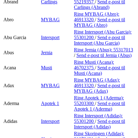
Abrand
Carlings
55219357
/
Send e-post
til
Carlings (Abrand)
Ring MYBAG (Abro):
Abro
MYBAG
46913320
/
Send e-post
til
MYBAG (Abro)
Ring Intersport (Abu Garcia):
Abu Garcia
Intersport
55301200
/
Send e-post
til
Intersport (Abu Garcia)
Ring Jernia (Abus):
55317013
Abus
Jernia
/
Send e-post
til Jernia (Abus)
Ring Musti (Acana):
Acana
Musti
46702375
/
Send e-post
til
Musti (Acana)
Ring MYBAG (Adax):
Adax
MYBAG
46913320
/
Send e-post
til
MYBAG (Adax)
Ring Apotek 1 (Aderma):
Aderma
Apotek 1
55203300
/
Send e-post
til
Apotek 1 (Aderma)
Ring Intersport (Adidas):
Adidas
Intersport
55301200
/
Send e-post
til
Intersport (Adidas)
Ring Skoringen (Adidas):