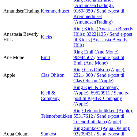
(AmundsenTrading):
AmundsenTrading
Kremmerhuset
91694359
/
Send e-post
til
Kremmerhuset
(AmundsenTrading)
Ring Kicks (Anastasia Beverly
Anastasia Beverly
Hills):
33221135
/
Send e-post
Kicks
Hills
til Kicks (Anastasia Beverly
Hills)
Ring Emil (Ane Mone):
Ane Mone
Emil
96944567
/
Send e-post
til
Emil (Ane Mone)
Ring Clas Ohlson (Apple):
Apple
Clas Ohlson
23214000
/
Send e-post
til
Clas Ohlson (Apple)
Ring Kjell & Company
Kjell &
(Apple):
69520911
/
Send e-
Company
post
til Kjell & Company
(Apple)
Ring Telenorbutikken (Apple):
Telenorbutikken
55317612
/
Send e-post
til
Telenorbutikken (Apple)
Ring Sunkost (Aqua Oleum):
Aqua Oleum
Sunkost
93299431
/
Send e-post
til