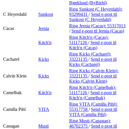
Bjørklund (ByBiehl)
Ring Sunkost (C Heyerdahl):
C Heyerdahl
Sunkost
93299431
/
Send e-post
til
Sunkost (C Heyerdahl)
Ring Jernia (Cacas):
55317013
Cacas
Jernia
/
Send e-post
til Jernia (Cacas)
Ring Kitch'n (Cacas):
Kitch'n
51117126
/
Send e-post
til
Kitch'n (Cacas)
Ring Kicks (Cacharel):
Cacharel
Kicks
33221135
/
Send e-post
til
Kicks (Cacharel)
Ring Kicks (Calvin Klein):
Calvin Klein
Kicks
33221135
/
Send e-post
til
Kicks (Calvin Klein)
Ring Kitch'n (Camelbak):
Camelbak
Kitch'n
51117126
/
Send e-post
til
Kitch'n (Camelbak)
Ring VITA (Camilla Pihl):
Camilla Pihl
VITA
55317758
/
Send e-post
til
VITA (Camilla Pihl)
Ring Musti (Canagan):
Canagan
Musti
46702375
/
Send e-post
til