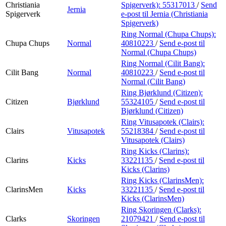
Christiania
Spigerverk):
55317013
/
Send
Jernia
Spigerverk
e-post
til Jernia (Christiania
Spigerverk)
Ring Normal (Chupa Chups):
Chupa Chups
Normal
40810223
/
Send e-post
til
Normal (Chupa Chups)
Ring Normal (Cilit Bang):
Cilit Bang
Normal
40810223
/
Send e-post
til
Normal (Cilit Bang)
Ring Bjørklund (Citizen):
Citizen
Bjørklund
55324105
/
Send e-post
til
Bjørklund (Citizen)
Ring Vitusapotek (Clairs):
Clairs
Vitusapotek
55218384
/
Send e-post
til
Vitusapotek (Clairs)
Ring Kicks (Clarins):
Clarins
Kicks
33221135
/
Send e-post
til
Kicks (Clarins)
Ring Kicks (ClarinsMen):
ClarinsMen
Kicks
33221135
/
Send e-post
til
Kicks (ClarinsMen)
Ring Skoringen (Clarks):
Clarks
Skoringen
21079421
/
Send e-post
til