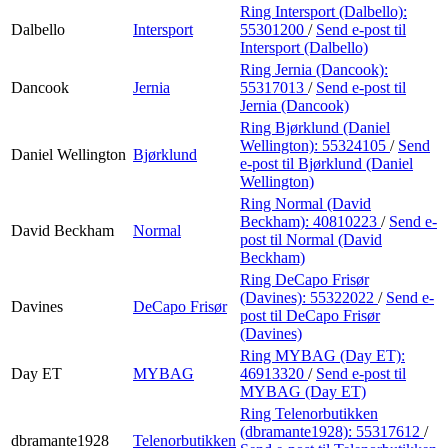
Ring Intersport (Dalbello):
Dalbello
Intersport
55301200
/
Send e-post
til
Intersport (Dalbello)
Ring Jernia (Dancook):
Dancook
Jernia
55317013
/
Send e-post
til
Jernia (Dancook)
Ring Bjørklund (Daniel
Wellington):
55324105
/
Send
Daniel Wellington
Bjørklund
e-post
til Bjørklund (Daniel
Wellington)
Ring Normal (David
Beckham):
40810223
/
Send e-
David Beckham
Normal
post
til Normal (David
Beckham)
Ring DeCapo Frisør
(Davines):
55322022
/
Send e-
Davines
DeCapo Frisør
post
til DeCapo Frisør
(Davines)
Ring MYBAG (Day ET):
Day ET
MYBAG
46913320
/
Send e-post
til
MYBAG (Day ET)
Ring Telenorbutikken
(dbramante1928):
55317612
/
dbramante1928
Telenorbutikken