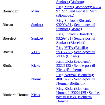
Sunkost (Bioform)
Ring Mani (Biomodex):
48 84
Biomodex
Mani
97 22
/
Send e-post
til Mani
(Biomodex)
Ring Sunkost (Biosan):
Biosan
Sunkost
93299431
/
Send e-post
til
Sunkost (Biosan)
Ring Sunkost (Bioselect):
Bioselect
Sunkost
93299431
/
Send e-post
til
Sunkost (Bioselect)
Ring VITA (Biosilk):
Biosilk
VITA
55317758
/
Send e-post
til
VITA (Biosilk)
Ring Kicks (Biotherm):
Biotherm
Kicks
33221135
/
Send e-post
til
Kicks (Biotherm)
Ring Normal (Biotherm):
Normal
40810223
/
Send e-post
til
Normal (Biotherm)
Ring Kicks (Biotherm
Homme):
33221135
/
Send e-
Biotherm Homme
Kicks
post
til Kicks (Biotherm
Homme)