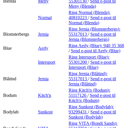
Blenda
Meny
55301130
/
Send e-post
til
Meny (Blenda)
Ring Normal (Blenda):
Normal
40810223
/
Send e-post
til
Normal (Blenda)
Ring Jernia (Blomsterbergs):
Blomsterbergs
Jernia
55317013
/
Send e-post
til
Jernia (Blomsterbergs)
Ring Aerly (Blue):
940 35 368
Blue
Aerly
/
Send e-post
til Aerly (Blue)
Ring Intersport (Blue):
Intersport
55301200
/
Send e-post
til
Intersport (Blue)
Ring Jernia (Blåtind):
Blåtind
Jernia
55317013
/
Send e-post
til
Jernia (Blåtind)
Ring Kitch'n (Bodum):
Bodum
Kitch'n
51117126
/
Send e-post
til
Kitch'n (Bodum)
Ring Sunkost (Bodylab):
Bodylab
Sunkost
93299431
/
Send e-post
til
Sunkost (Bodylab)
Ring VITA (Bondi Sands):