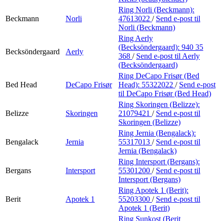
Ring Norli (Beckmann):
Beckmann
Norli
47613022
/
Send e-post
til
Norli (Beckmann)
Ring Aerly
(Becksöndergaard):
940 35
Becksöndergaard
Aerly
368
/
Send e-post
til Aerly
(Becksöndergaard)
Ring DeCapo Frisør (Bed
Bed Head
DeCapo Frisør
Head):
55322022
/
Send e-post
til DeCapo Frisør (Bed Head)
Ring Skoringen (Belizze):
Belizze
Skoringen
21079421
/
Send e-post
til
Skoringen (Belizze)
Ring Jernia (Bengalack):
Bengalack
Jernia
55317013
/
Send e-post
til
Jernia (Bengalack)
Ring Intersport (Bergans):
Bergans
Intersport
55301200
/
Send e-post
til
Intersport (Bergans)
Ring Apotek 1 (Berit):
Berit
Apotek 1
55203300
/
Send e-post
til
Apotek 1 (Berit)
Ring Sunkost (Berit