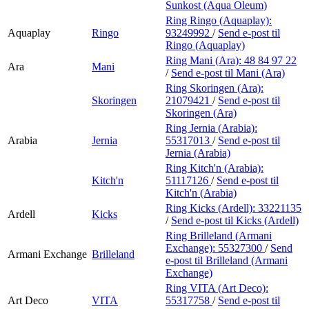
Sunkost (Aqua Oleum)
Ring Ringo (Aquaplay):
Aquaplay
Ringo
93249992
/
Send e-post
til
Ringo (Aquaplay)
Ring Mani (Ara):
48 84 97 22
Ara
Mani
/
Send e-post
til Mani (Ara)
Ring Skoringen (Ara):
Skoringen
21079421
/
Send e-post
til
Skoringen (Ara)
Ring Jernia (Arabia):
Arabia
Jernia
55317013
/
Send e-post
til
Jernia (Arabia)
Ring Kitch'n (Arabia):
Kitch'n
51117126
/
Send e-post
til
Kitch'n (Arabia)
Ring Kicks (Ardell):
33221135
Ardell
Kicks
/
Send e-post
til Kicks (Ardell)
Ring Brilleland (Armani
Exchange):
55327300
/
Send
Armani Exchange
Brilleland
e-post
til Brilleland (Armani
Exchange)
Ring VITA (Art Deco):
Art Deco
VITA
55317758
/
Send e-post
til