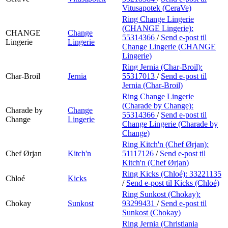
Vitusapotek (CeraVe)
Ring Change Lingerie
(CHANGE Lingerie):
CHANGE
Change
55314366
/
Send e-post
til
Lingerie
Lingerie
Change Lingerie (CHANGE
Lingerie)
Ring Jernia (Char-Broil):
Char-Broil
Jernia
55317013
/
Send e-post
til
Jernia (Char-Broil)
Ring Change Lingerie
(Charade by Change):
Charade by
Change
55314366
/
Send e-post
til
Change
Lingerie
Change Lingerie (Charade by
Change)
Ring Kitch'n (Chef Ørjan):
Chef Ørjan
Kitch'n
51117126
/
Send e-post
til
Kitch'n (Chef Ørjan)
Ring Kicks (Chloé):
33221135
Chloé
Kicks
/
Send e-post
til Kicks (Chloé)
Ring Sunkost (Chokay):
Chokay
Sunkost
93299431
/
Send e-post
til
Sunkost (Chokay)
Ring Jernia (Christiania