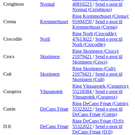
Creightons
Normal
40810223
/
Send e-post
til
Normal (Creightons)
Ring Kremmerhuset (Crema):
Crema
Kremmerhuset
91694359
/
Send e-post
til
Kremmerhuset (Crema)
Ring Norli (Crocodile):
Crocodile
Norli
47613022
/
Send e-post
til
Norli (Crocodile)
Ring Skoringen (Crocs):
Crocs
Skoringen
21079421
/
Send e-post
til
Skoringen (Crocs)
Ring Skoringen (Cult):
Cult
Skoringen
21079421
/
Send e-post
til
Skoringen (Cult)
Ring Vitusapotek (Curaprox):
Curaprox
Vitusapotek
55218384
/
Send e-post
til
Vitusapotek (Curaprox)
Ring DeCapo Frisør (Cutrin):
Cutrin
DeCapo Frisør
55322022
/
Send e-post
til
DeCapo Frisør (Cutrin)
Ring DeCapo Frisør (D:fi):
D:fi
DeCapo Frisør
55322022
/
Send e-post
til
DeCapo Frisør (D:fi)