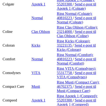
Colgate
Apotek 1
55203300
/
Send e-post
til
Apotek 1 (Colgate)
Ring Normal (Colgate):
Normal
40810223
/
Send e-post
til
Normal (Colgate)
Ring Clas Ohlson (Coline):
Coline
Clas Ohlson
23214000
/
Send e-post
til
Clas Ohlson (Coline)
Ring Kicks (Coloran):
Coloran
Kicks
33221135
/
Send e-post
til
Kicks (Coloran)
Ring Normal (Comfort):
Comfort
Normal
40810223
/
Send e-post
til
Normal (Comfort)
Ring VITA (Comodynes):
Comodynes
VITA
55317758
/
Send e-post
til
VITA (Comodynes)
Ring Musti (Compact Care):
Compact Care
Musti
46702375
/
Send e-post
til
Musti (Compact Care)
Ring Apotek 1 (Compeed):
Compeed
Apotek 1
55203300
/
Send e-post
til
Apotek 1 (Compeed)