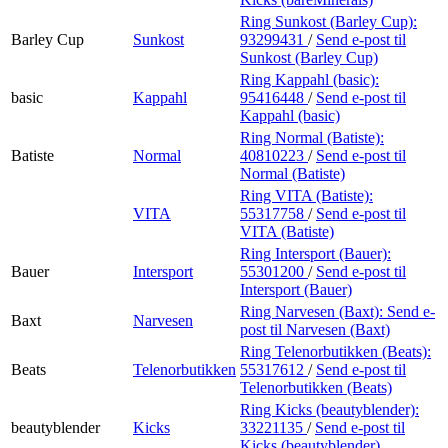
Ring Sunkost (Barley Cup):
Barley Cup
Sunkost
93299431
/
Send e-post
til
Sunkost (Barley Cup)
Ring Kappahl (basic):
basic
Kappahl
95416448
/
Send e-post
til
Kappahl (basic)
Ring Normal (Batiste):
Batiste
Normal
40810223
/
Send e-post
til
Normal (Batiste)
Ring VITA (Batiste):
VITA
55317758
/
Send e-post
til
VITA (Batiste)
Ring Intersport (Bauer):
Bauer
Intersport
55301200
/
Send e-post
til
Intersport (Bauer)
Ring Narvesen (Baxt):
Send e-
Baxt
Narvesen
post
til Narvesen (Baxt)
Ring Telenorbutikken (Beats):
Beats
Telenorbutikken
55317612
/
Send e-post
til
Telenorbutikken (Beats)
Ring Kicks (beautyblender):
beautyblender
Kicks
33221135
/
Send e-post
til
Kicks (beautyblender)