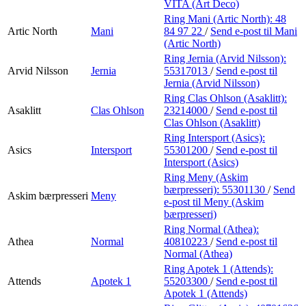
VITA (Art Deco)
Ring Mani (Artic North):
48
Artic North
Mani
84 97 22
/
Send e-post
til Mani
(Artic North)
Ring Jernia (Arvid Nilsson):
Arvid Nilsson
Jernia
55317013
/
Send e-post
til
Jernia (Arvid Nilsson)
Ring Clas Ohlson (Asaklitt):
Asaklitt
Clas Ohlson
23214000
/
Send e-post
til
Clas Ohlson (Asaklitt)
Ring Intersport (Asics):
Asics
Intersport
55301200
/
Send e-post
til
Intersport (Asics)
Ring Meny (Askim
bærpresseri):
55301130
/
Send
Askim bærpresseri
Meny
e-post
til Meny (Askim
bærpresseri)
Ring Normal (Athea):
Athea
Normal
40810223
/
Send e-post
til
Normal (Athea)
Ring Apotek 1 (Attends):
Attends
Apotek 1
55203300
/
Send e-post
til
Apotek 1 (Attends)