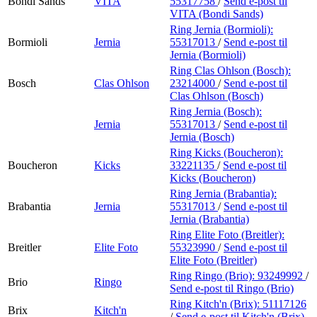
Bondi Sands
VITA
55317758
/
Send e-post
til
VITA (Bondi Sands)
Ring Jernia (Bormioli):
Bormioli
Jernia
55317013
/
Send e-post
til
Jernia (Bormioli)
Ring Clas Ohlson (Bosch):
Bosch
Clas Ohlson
23214000
/
Send e-post
til
Clas Ohlson (Bosch)
Ring Jernia (Bosch):
Jernia
55317013
/
Send e-post
til
Jernia (Bosch)
Ring Kicks (Boucheron):
Boucheron
Kicks
33221135
/
Send e-post
til
Kicks (Boucheron)
Ring Jernia (Brabantia):
Brabantia
Jernia
55317013
/
Send e-post
til
Jernia (Brabantia)
Ring Elite Foto (Breitler):
Breitler
Elite Foto
55323990
/
Send e-post
til
Elite Foto (Breitler)
Ring Ringo (Brio):
93249992
/
Brio
Ringo
Send e-post
til Ringo (Brio)
Ring Kitch'n (Brix):
51117126
Brix
Kitch'n
/
Send e-post
til Kitch'n (Brix)