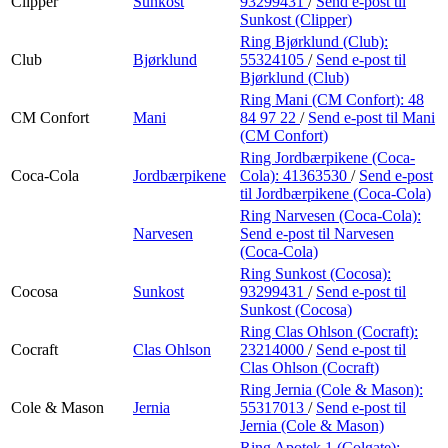
Clipper
Sunkost
93299431
/
Send e-post
til
Sunkost (Clipper)
Ring Bjørklund (Club):
Club
Bjørklund
55324105
/
Send e-post
til
Bjørklund (Club)
Ring Mani (CM Confort):
48
CM Confort
Mani
84 97 22
/
Send e-post
til Mani
(CM Confort)
Ring Jordbærpikene (Coca-
Coca-Cola
Jordbærpikene
Cola):
41363530
/
Send e-post
til Jordbærpikene (Coca-Cola)
Ring Narvesen (Coca-Cola):
Narvesen
Send e-post
til Narvesen
(Coca-Cola)
Ring Sunkost (Cocosa):
Cocosa
Sunkost
93299431
/
Send e-post
til
Sunkost (Cocosa)
Ring Clas Ohlson (Cocraft):
Cocraft
Clas Ohlson
23214000
/
Send e-post
til
Clas Ohlson (Cocraft)
Ring Jernia (Cole & Mason):
Cole & Mason
Jernia
55317013
/
Send e-post
til
Jernia (Cole & Mason)
Ring Apotek 1 (Colgate):