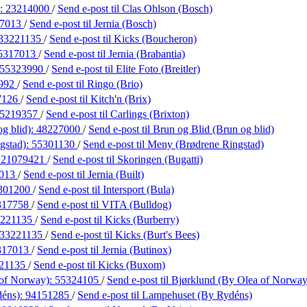
):
23214000
/
Send e-post
til Clas Ohlson (Bosch)
17013
/
Send e-post
til Jernia (Bosch)
33221135
/
Send e-post
til Kicks (Boucheron)
5317013
/
Send e-post
til Jernia (Brabantia)
55323990
/
Send e-post
til Elite Foto (Breitler)
992
/
Send e-post
til Ringo (Brio)
7126
/
Send e-post
til Kitch'n (Brix)
5219357
/
Send e-post
til Carlings (Brixton)
g blid):
48227000
/
Send e-post
til Brun og Blid (Brun og blid)
gstad):
55301130
/
Send e-post
til Meny (Brødrene Ringstad)
:
21079421
/
Send e-post
til Skoringen (Bugatti)
7013
/
Send e-post
til Jernia (Built)
301200
/
Send e-post
til Intersport (Bula)
317758
/
Send e-post
til VITA (Bulldog)
3221135
/
Send e-post
til Kicks (Burberry)
33221135
/
Send e-post
til Kicks (Burt's Bees)
317013
/
Send e-post
til Jernia (Butinox)
21135
/
Send e-post
til Kicks (Buxom)
 of Norway):
55324105
/
Send e-post
til Bjørklund (By Olea of Norway
déns):
94151285
/
Send e-post
til Lampehuset (By Rydéns)