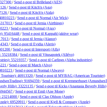
327300
/
Send e-post
til Brilleland (AES)
7126
/
Send e-post
til Kitch'n (Aga)
7126
/
Send e-post
til Kitch'n (Aida)
40810223
/
Send e-post
til Normal (Air Wick)
5317013
/
Send e-post
til Jernia (Airthings)
10223
/
Send e-post
til Normal (Ajax)
r):
95416448
/
Send e-post
til Kappahl (aktive wear)
17013
/
Send e-post
til Jernia (Alanor)
34343
/
Send e-post
til Evidia (Aleris)
301200
/
Send e-post
til Intersport (Alfa)
):
55218384
/
Send e-post
til Vitusapotek (Allévo)
stries):
55219357
/
Send e-post
til Carlings (Alpha industries)
5221
/
Send e-post
til Match (Alvo)
0810223
/
Send e-post
til Normal (Always)
ourister):
46913320
/
Send e-post
til MYBAG (American Tourister)
ndsenTrading):
91694359
/
Send e-post
til Kremmerhuset (AmundsenT
erly Hills):
33221135
/
Send e-post
til Kicks (Anastasia Beverly Hills)
6944567
/
Send e-post
til Emil (Ane Mone)
):
23214000
/
Send e-post
til Clas Ohlson (Apple)
pple):
69520911
/
Send e-post
til Kjell & Company (Apple)