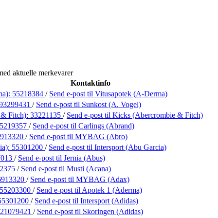
med aktuelle merkevarer
Kontaktinfo
ma):
55218384
/
Send e-post
til Vitusapotek (A-Derma)
93299431
/
Send e-post
til Sunkost (A. Vogel)
& Fitch):
33221135
/
Send e-post
til Kicks (Abercrombie & Fitch)
5219357
/
Send e-post
til Carlings (Abrand)
6913320
/
Send e-post
til MYBAG (Abro)
ia):
55301200
/
Send e-post
til Intersport (Abu Garcia)
7013
/
Send e-post
til Jernia (Abus)
02375
/
Send e-post
til Musti (Acana)
6913320
/
Send e-post
til MYBAG (Adax)
55203300
/
Send e-post
til Apotek 1 (Aderma)
55301200
/
Send e-post
til Intersport (Adidas)
21079421
/
Send e-post
til Skoringen (Adidas)