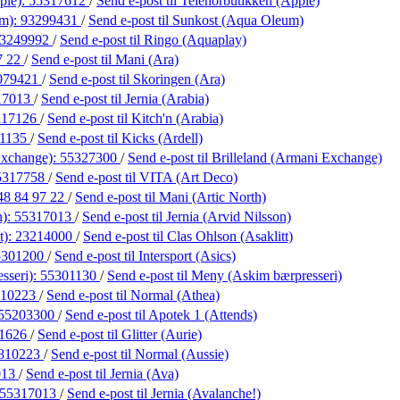
ple):
55317612
/
Send e-post
til Telenorbutikken (Apple)
um):
93299431
/
Send e-post
til Sunkost (Aqua Oleum)
3249992
/
Send e-post
til Ringo (Aquaplay)
7 22
/
Send e-post
til Mani (Ara)
079421
/
Send e-post
til Skoringen (Ara)
17013
/
Send e-post
til Jernia (Arabia)
117126
/
Send e-post
til Kitch'n (Arabia)
21135
/
Send e-post
til Kicks (Ardell)
Exchange):
55327300
/
Send e-post
til Brilleland (Armani Exchange)
5317758
/
Send e-post
til VITA (Art Deco)
48 84 97 22
/
Send e-post
til Mani (Artic North)
n):
55317013
/
Send e-post
til Jernia (Arvid Nilsson)
t):
23214000
/
Send e-post
til Clas Ohlson (Asaklitt)
5301200
/
Send e-post
til Intersport (Asics)
sseri):
55301130
/
Send e-post
til Meny (Askim bærpresseri)
810223
/
Send e-post
til Normal (Athea)
55203300
/
Send e-post
til Apotek 1 (Attends)
1626
/
Send e-post
til Glitter (Aurie)
810223
/
Send e-post
til Normal (Aussie)
013
/
Send e-post
til Jernia (Ava)
55317013
/
Send e-post
til Jernia (Avalanche!)