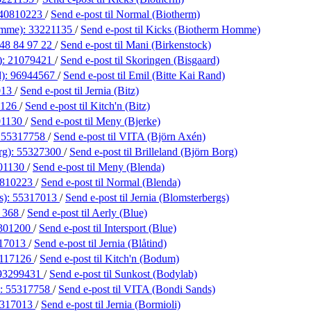
40810223
/
Send e-post
til Normal (Biotherm)
omme):
33221135
/
Send e-post
til Kicks (Biotherm Homme)
48 84 97 22
/
Send e-post
til Mani (Birkenstock)
):
21079421
/
Send e-post
til Skoringen (Bisgaard)
d):
96944567
/
Send e-post
til Emil (Bitte Kai Rand)
013
/
Send e-post
til Jernia (Bitz)
7126
/
Send e-post
til Kitch'n (Bitz)
01130
/
Send e-post
til Meny (Bjerke)
:
55317758
/
Send e-post
til VITA (Björn Axén)
rg):
55327300
/
Send e-post
til Brilleland (Björn Borg)
01130
/
Send e-post
til Meny (Blenda)
810223
/
Send e-post
til Normal (Blenda)
s):
55317013
/
Send e-post
til Jernia (Blomsterbergs)
5 368
/
Send e-post
til Aerly (Blue)
301200
/
Send e-post
til Intersport (Blue)
17013
/
Send e-post
til Jernia (Blåtind)
117126
/
Send e-post
til Kitch'n (Bodum)
93299431
/
Send e-post
til Sunkost (Bodylab)
):
55317758
/
Send e-post
til VITA (Bondi Sands)
317013
/
Send e-post
til Jernia (Bormioli)