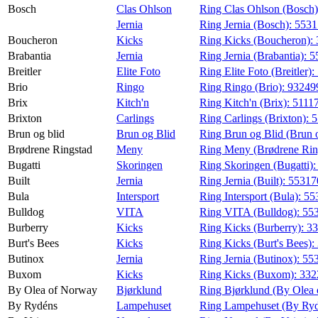
Bosch
Clas Ohlson
Ring Clas Ohlson (Bosch
Jernia
Ring Jernia (Bosch):
553
Boucheron
Kicks
Ring Kicks (Boucheron):
Brabantia
Jernia
Ring Jernia (Brabantia):
5
Breitler
Elite Foto
Ring Elite Foto (Breitler):
Brio
Ringo
Ring Ringo (Brio):
93249
Brix
Kitch'n
Ring Kitch'n (Brix):
5111
Brixton
Carlings
Ring Carlings (Brixton):
5
Brun og blid
Brun og Blid
Ring Brun og Blid (Brun o
Brødrene Ringstad
Meny
Ring Meny (Brødrene Rin
Bugatti
Skoringen
Ring Skoringen (Bugatti)
Built
Jernia
Ring Jernia (Built):
5531
Bula
Intersport
Ring Intersport (Bula):
55
Bulldog
VITA
Ring VITA (Bulldog):
55
Burberry
Kicks
Ring Kicks (Burberry):
3
Burt's Bees
Kicks
Ring Kicks (Burt's Bees):
Butinox
Jernia
Ring Jernia (Butinox):
55
Buxom
Kicks
Ring Kicks (Buxom):
332
By Olea of Norway
Bjørklund
Ring Bjørklund (By Olea
By Rydéns
Lampehuset
Ring Lampehuset (By Ry