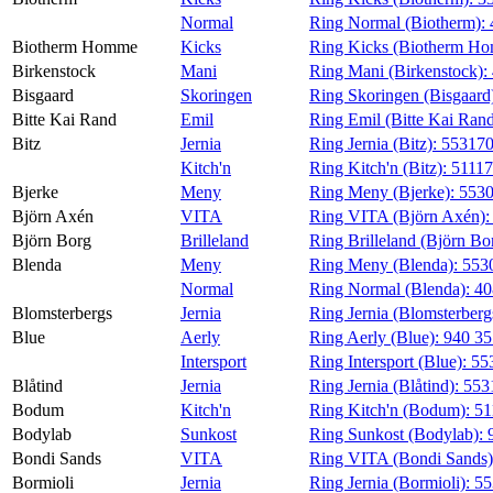
Normal
Ring Normal (Biotherm):
Biotherm Homme
Kicks
Ring Kicks (Biotherm H
Birkenstock
Mani
Ring Mani (Birkenstock):
Bisgaard
Skoringen
Ring Skoringen (Bisgaard
Bitte Kai Rand
Emil
Ring Emil (Bitte Kai Ran
Bitz
Jernia
Ring Jernia (Bitz):
55317
Kitch'n
Ring Kitch'n (Bitz):
5111
Bjerke
Meny
Ring Meny (Bjerke):
553
Björn Axén
VITA
Ring VITA (Björn Axén)
Björn Borg
Brilleland
Ring Brilleland (Björn Bo
Blenda
Meny
Ring Meny (Blenda):
553
Normal
Ring Normal (Blenda):
40
Blomsterbergs
Jernia
Ring Jernia (Blomsterberg
Blue
Aerly
Ring Aerly (Blue):
940 3
Intersport
Ring Intersport (Blue):
55
Blåtind
Jernia
Ring Jernia (Blåtind):
553
Bodum
Kitch'n
Ring Kitch'n (Bodum):
51
Bodylab
Sunkost
Ring Sunkost (Bodylab):
Bondi Sands
VITA
Ring VITA (Bondi Sands
Bormioli
Jernia
Ring Jernia (Bormioli):
55