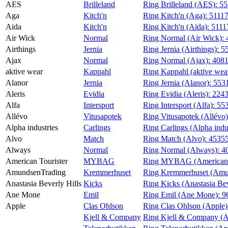
AES
Brilleland
Ring Brilleland (AES):
55
Magasin
Aga
Kitch'n
Ring Kitch'n (Aga):
5111
Aida
Kitch'n
Ring Kitch'n (Aida):
5111
Gavekort
Air Wick
Normal
Ring Normal (Air Wick):
Finn frem
Airthings
Jernia
Ring Jernia (Airthings):
5
Ajax
Normal
Ring Normal (Ajax):
408
aktive wear
Kappahl
Ring Kappahl (aktive wea
Alanor
Jernia
Ring Jernia (Alanor):
553
Aleris
Evidia
Ring Evidia (Aleris):
224
Alfa
Intersport
Ring Intersport (Alfa):
55
Allévo
Vitusapotek
Ring Vitusapotek (Allévo
Alpha industries
Carlings
Ring Carlings (Alpha indu
Alvo
Match
Ring Match (Alvo):
4535
Always
Normal
Ring Normal (Always):
4
American Tourister
MYBAG
Ring MYBAG (American T
AmundsenTrading
Kremmerhuset
Ring Kremmerhuset (Amu
Anastasia Beverly Hills
Kicks
Ring Kicks (Anastasia Bev
Ane Mone
Emil
Ring Emil (Ane Mone):
9
Apple
Clas Ohlson
Ring Clas Ohlson (Apple
Kjell & Company
Ring Kjell & Company (A