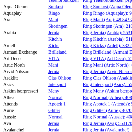
Telenorbutikken
Ring Telenorbutikken (Ap
Aqua Oleum
Sunkost
Ring Sunkost (Aqua Ole
Aquaplay
Ringo
Ring Ringo (Aquaplay):
9
Ara
Mani
Ring Mani (Ara):
48 84 9
Skoringen
Ring Skoringen (Ara):
21
Arabia
Jernia
Ring Jernia (Arabia):
553
Kitch'n
Ring Kitch'n (Arabia):
51
Ardell
Kicks
Ring Kicks (Ardell):
332
Armani Exchange
Brilleland
Ring Brilleland (Armani 
Art Deco
VITA
Ring VITA (Art Deco):
5
Artic North
Mani
Ring Mani (Artic North):
Arvid Nilsson
Jernia
Ring Jernia (Arvid Nilsso
Asaklitt
Clas Ohlson
Ring Clas Ohlson (Asaklit
Asics
Intersport
Ring Intersport (Asics):
5
Askim bærpresseri
Meny
Ring Meny (Askim bærpre
Athea
Normal
Ring Normal (Athea):
40
Attends
Apotek 1
Ring Apotek 1 (Attends):
Aurie
Glitter
Ring Glitter (Aurie):
4070
Aussie
Normal
Ring Normal (Aussie):
40
Ava
Jernia
Ring Jernia (Ava):
55317
Avalanche!
Jernia
Ring Jernia (Avalanche!):