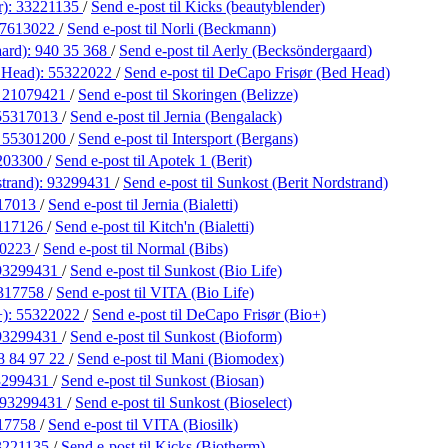
r):
33221135
/
Send e-post
til Kicks (beautyblender)
7613022
/
Send e-post
til Norli (Beckmann)
aard):
940 35 368
/
Send e-post
til Aerly (Becksöndergaard)
 Head):
55322022
/
Send e-post
til DeCapo Frisør (Bed Head)
:
21079421
/
Send e-post
til Skoringen (Belizze)
55317013
/
Send e-post
til Jernia (Bengalack)
:
55301200
/
Send e-post
til Intersport (Bergans)
203300
/
Send e-post
til Apotek 1 (Berit)
strand):
93299431
/
Send e-post
til Sunkost (Berit Nordstrand)
17013
/
Send e-post
til Jernia (Bialetti)
117126
/
Send e-post
til Kitch'n (Bialetti)
10223
/
Send e-post
til Normal (Bibs)
93299431
/
Send e-post
til Sunkost (Bio Life)
317758
/
Send e-post
til VITA (Bio Life)
+):
55322022
/
Send e-post
til DeCapo Frisør (Bio+)
93299431
/
Send e-post
til Sunkost (Bioform)
8 84 97 22
/
Send e-post
til Mani (Biomodex)
3299431
/
Send e-post
til Sunkost (Biosan)
93299431
/
Send e-post
til Sunkost (Bioselect)
17758
/
Send e-post
til VITA (Biosilk)
3221135
/
Send e-post
til Kicks (Biotherm)