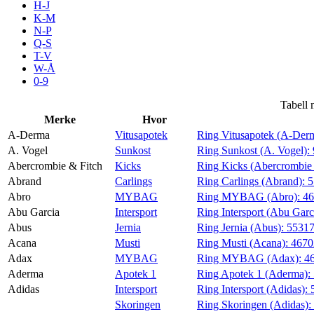
H-J
Aktiviteter
K-M
N-P
Q-S
T-V
Tilbud
W-Å
0-9
Inspirasjon
Tabell 
Merke
Hvor
A-Derma
Vitusapotek
Ring Vitusapotek (A-Der
A. Vogel
Sunkost
Ring Sunkost (A. Vogel):
Abercrombie & Fitch
Kicks
Ring Kicks (Abercrombie 
Søk
Abrand
Carlings
Ring Carlings (Abrand):
5
Abro
MYBAG
Ring MYBAG (Abro):
4
Abu Garcia
Intersport
Ring Intersport (Abu Garc
Abus
Jernia
Ring Jernia (Abus):
5531
Acana
Musti
Ring Musti (Acana):
467
Åpningstider
Adax
MYBAG
Ring MYBAG (Adax):
4
Aderma
Apotek 1
Ring Apotek 1 (Aderma):
Praktisk informasjon
Adidas
Intersport
Ring Intersport (Adidas):
Ledige stillinger
Skoringen
Ring Skoringen (Adidas):