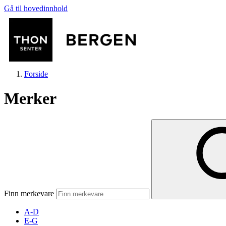
Gå til hovedinnhold
Forside
Merker
Butikker
Mat og drikke
Finn merkevare
Helse
A-D
E-G