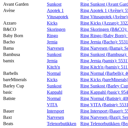
Avant Garden
Sunkost
Ring Sunkost (Avant Gar
Avène
Apotek 1
Ring Apotek 1 (Avène):
5
Vitusapotek
Ring Vitusapotek (Avène)
Azzaro
Kicks
Ring Kicks (Azzaro):
332
B&CO
Skoringen
Ring Skoringen (B&CO)
Baby Born
Ringo
Ring Ringo (Baby Born):
Bacho
Jernia
Ring Jernia (Bacho):
553
Bama
Narvesen
Ring Narvesen (Bama):
S
Bambusa
Sunkost
Ring Sunkost (Bambusa):
bamix
Jernia
Ring Jernia (bamix):
5531
Kitch'n
Ring Kitch'n (bamix):
511
Barbells
Normal
Ring Normal (Barbells):
4
bareMinerals
Kicks
Ring Kicks (bareMinerals
Barley Cup
Sunkost
Ring Sunkost (Barley Cu
basic
Kappahl
Ring Kappahl (basic):
95
Batiste
Normal
Ring Normal (Batiste):
40
VITA
Ring VITA (Batiste):
553
Bauer
Intersport
Ring Intersport (Bauer):
5
Baxt
Narvesen
Ring Narvesen (Baxt):
Se
Beats
Telenorbutikken
Ring Telenorbutikken (Be