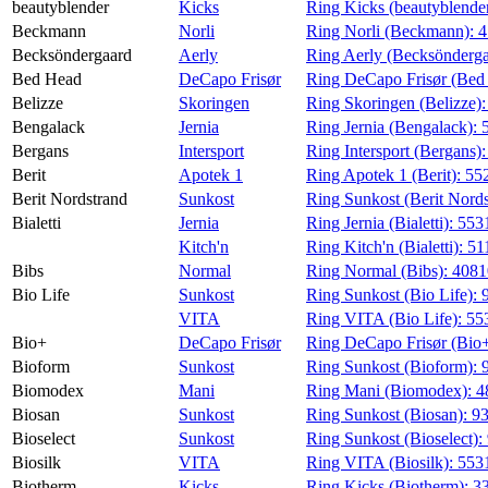
beautyblender
Kicks
Ring Kicks (beautyblende
Beckmann
Norli
Ring Norli (Beckmann):
4
Becksöndergaard
Aerly
Ring Aerly (Becksönderg
Bed Head
DeCapo Frisør
Ring DeCapo Frisør (Bed
Belizze
Skoringen
Ring Skoringen (Belizze)
Bengalack
Jernia
Ring Jernia (Bengalack):
Bergans
Intersport
Ring Intersport (Bergans)
Berit
Apotek 1
Ring Apotek 1 (Berit):
55
Berit Nordstrand
Sunkost
Ring Sunkost (Berit Nord
Bialetti
Jernia
Ring Jernia (Bialetti):
553
Kitch'n
Ring Kitch'n (Bialetti):
51
Bibs
Normal
Ring Normal (Bibs):
408
Bio Life
Sunkost
Ring Sunkost (Bio Life):
VITA
Ring VITA (Bio Life):
55
Bio+
DeCapo Frisør
Ring DeCapo Frisør (Bio
Bioform
Sunkost
Ring Sunkost (Bioform):
Biomodex
Mani
Ring Mani (Biomodex):
4
Biosan
Sunkost
Ring Sunkost (Biosan):
9
Bioselect
Sunkost
Ring Sunkost (Bioselect):
Biosilk
VITA
Ring VITA (Biosilk):
553
Biotherm
Kicks
Ring Kicks (Biotherm):
3