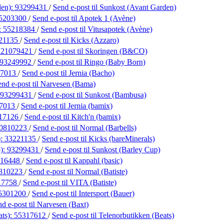
den):
93299431
/
Send e-post
til Sunkost (Avant Garden)
5203300
/
Send e-post
til Apotek 1 (Avène)
:
55218384
/
Send e-post
til Vitusapotek (Avène)
21135
/
Send e-post
til Kicks (Azzaro)
:
21079421
/
Send e-post
til Skoringen (B&CO)
93249992
/
Send e-post
til Ringo (Baby Born)
17013
/
Send e-post
til Jernia (Bacho)
end e-post
til Narvesen (Bama)
93299431
/
Send e-post
til Sunkost (Bambusa)
7013
/
Send e-post
til Jernia (bamix)
17126
/
Send e-post
til Kitch'n (bamix)
0810223
/
Send e-post
til Normal (Barbells)
):
33221135
/
Send e-post
til Kicks (bareMinerals)
p):
93299431
/
Send e-post
til Sunkost (Barley Cup)
416448
/
Send e-post
til Kappahl (basic)
810223
/
Send e-post
til Normal (Batiste)
17758
/
Send e-post
til VITA (Batiste)
5301200
/
Send e-post
til Intersport (Bauer)
nd e-post
til Narvesen (Baxt)
ats):
55317612
/
Send e-post
til Telenorbutikken (Beats)