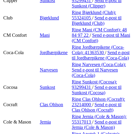
Clipper
Sunkost
93299431
/
Send e-post
til
Sunkost (Clipper)
Ring Bjørklund (Club):
Club
Bjørklund
55324105
/
Send e-post
til
Bjørklund (Club)
Ring Mani (CM Confort):
48
CM Confort
Mani
84 97 22
/
Send e-post
til Mani
(CM Confort)
Ring Jordbærpikene (Coca-
Coca-Cola
Jordbærpikene
Cola):
41363530
/
Send e-post
til Jordbærpikene (Coca-Cola)
Ring Narvesen (Coca-Cola):
Narvesen
Send e-post
til Narvesen
(Coca-Cola)
Ring Sunkost (Cocosa):
Cocosa
Sunkost
93299431
/
Send e-post
til
Sunkost (Cocosa)
Ring Clas Ohlson (Cocraft):
Cocraft
Clas Ohlson
23214000
/
Send e-post
til
Clas Ohlson (Cocraft)
Ring Jernia (Cole & Mason):
Cole & Mason
Jernia
55317013
/
Send e-post
til
Jernia (Cole & Mason)
Ring Apotek 1 (Colgate):