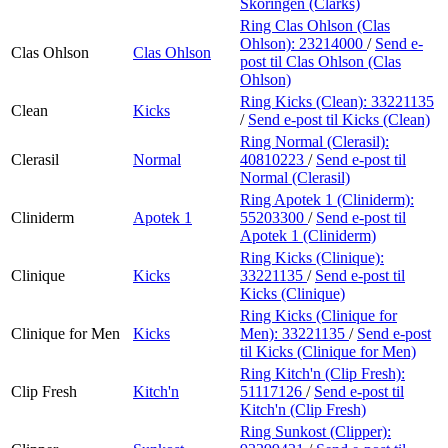
Skoringen (Clarks)
Ring Clas Ohlson (Clas
Ohlson):
23214000
/
Send e-
Clas Ohlson
Clas Ohlson
post
til Clas Ohlson (Clas
Ohlson)
Ring Kicks (Clean):
33221135
Clean
Kicks
/
Send e-post
til Kicks (Clean)
Ring Normal (Clerasil):
Clerasil
Normal
40810223
/
Send e-post
til
Normal (Clerasil)
Ring Apotek 1 (Cliniderm):
Cliniderm
Apotek 1
55203300
/
Send e-post
til
Apotek 1 (Cliniderm)
Ring Kicks (Clinique):
Clinique
Kicks
33221135
/
Send e-post
til
Kicks (Clinique)
Ring Kicks (Clinique for
Clinique for Men
Kicks
Men):
33221135
/
Send e-post
til Kicks (Clinique for Men)
Ring Kitch'n (Clip Fresh):
Clip Fresh
Kitch'n
51117126
/
Send e-post
til
Kitch'n (Clip Fresh)
Ring Sunkost (Clipper):