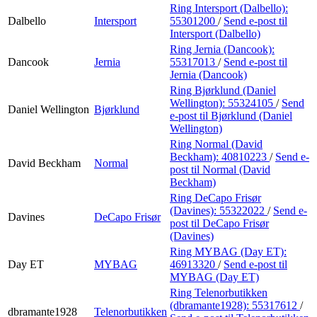
Ring Intersport (Dalbello):
Dalbello
Intersport
55301200
/
Send e-post
til
Intersport (Dalbello)
Ring Jernia (Dancook):
Dancook
Jernia
55317013
/
Send e-post
til
Jernia (Dancook)
Ring Bjørklund (Daniel
Wellington):
55324105
/
Send
Daniel Wellington
Bjørklund
e-post
til Bjørklund (Daniel
Wellington)
Ring Normal (David
Beckham):
40810223
/
Send e-
David Beckham
Normal
post
til Normal (David
Beckham)
Ring DeCapo Frisør
(Davines):
55322022
/
Send e-
Davines
DeCapo Frisør
post
til DeCapo Frisør
(Davines)
Ring MYBAG (Day ET):
Day ET
MYBAG
46913320
/
Send e-post
til
MYBAG (Day ET)
Ring Telenorbutikken
(dbramante1928):
55317612
/
dbramante1928
Telenorbutikken