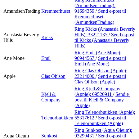
(AmundsenTrading):
AmundsenTrading
Kremmerhuset
91694359
/
Send e-post
til
Kremmerhuset
(AmundsenTrading)
Ring Kicks (Anastasia Beverly
Anastasia Beverly
Hills):
33221135
/
Send e-post
Kicks
Hills
til Kicks (Anastasia Beverly
Hills)
Ring Emil (Ane Mone):
Ane Mone
Emil
96944567
/
Send e-post
til
Emil (Ane Mone)
Ring Clas Ohlson (Apple):
Apple
Clas Ohlson
23214000
/
Send e-post
til
Clas Ohlson (Apple)
Ring Kjell & Company
Kjell &
(Apple):
69520911
/
Send e-
Company
post
til Kjell & Company
(Apple)
Ring Telenorbutikken (Apple):
Telenorbutikken
55317612
/
Send e-post
til
Telenorbutikken (Apple)
Ring Sunkost (Aqua Oleum):
Aqua Oleum
Sunkost
93299431
/
Send e-post
til