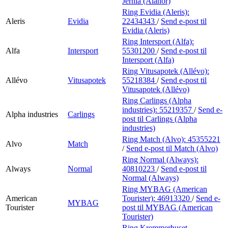
Jernia (Alanor)
Ring Evidia (Aleris):
Aleris
Evidia
22434343
/
Send e-post
til
Evidia (Aleris)
Ring Intersport (Alfa):
Alfa
Intersport
55301200
/
Send e-post
til
Intersport (Alfa)
Ring Vitusapotek (Allévo):
Allévo
Vitusapotek
55218384
/
Send e-post
til
Vitusapotek (Allévo)
Ring Carlings (Alpha
industries):
55219357
/
Send e-
Alpha industries
Carlings
post
til Carlings (Alpha
industries)
Ring Match (Alvo):
45355221
Alvo
Match
/
Send e-post
til Match (Alvo)
Ring Normal (Always):
Always
Normal
40810223
/
Send e-post
til
Normal (Always)
Ring MYBAG (American
American
Tourister):
46913320
/
Send e-
MYBAG
Tourister
post
til MYBAG (American
Tourister)
Ring Kremmerhuset