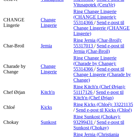
Vitusapotek (CeraVe)
Ring Change Lingerie
(CHANGE Lingerie):
CHANGE
Change
55314366
/
Send e-post
til
Lingerie
Lingerie
Change Lingerie (CHANGE
Lingerie)
Ring Jernia (Char-Broil):
Char-Broil
Jernia
55317013
/
Send e-post
til
Jernia (Char-Broil)
Ring Change Lingerie
(Charade by Change):
Charade by
Change
55314366
/
Send e-post
til
Change
Lingerie
Change Lingerie (Charade by
Change)
Ring Kitch'n (Chef Ørjan):
Chef Ørjan
Kitch'n
51117126
/
Send e-post
til
Kitch'n (Chef Ørjan)
Ring Kicks (Chloé):
33221135
Chloé
Kicks
/
Send e-post
til Kicks (Chloé)
Ring Sunkost (Chokay):
Chokay
Sunkost
93299431
/
Send e-post
til
Sunkost (Chokay)
Ring Jernia (Christiania