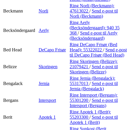
Ring Norli (Beckmann):
Beckmann
Norli
47613022
/
Send e-post
til
Norli (Beckmann)
Ring Aerly
(Becksöndergaard):
940 35
Becksöndergaard
Aerly
368
/
Send e-post
til Aerly
(Becksöndergaard)
Ring DeCapo Frisør (Bed
Bed Head
DeCapo Frisør
Head):
55322022
/
Send e-post
til DeCapo Frisør (Bed Head)
Ring Skoringen (Belizze):
Belizze
Skoringen
21079421
/
Send e-post
til
Skoringen (Belizze)
Ring Jernia (Bengalack):
Bengalack
Jernia
55317013
/
Send e-post
til
Jernia (Bengalack)
Ring Intersport (Bergans):
Bergans
Intersport
55301200
/
Send e-post
til
Intersport (Bergans)
Ring Apotek 1 (Berit):
Berit
Apotek 1
55203300
/
Send e-post
til
Apotek 1 (Berit)
Ring Sunkost (Berit