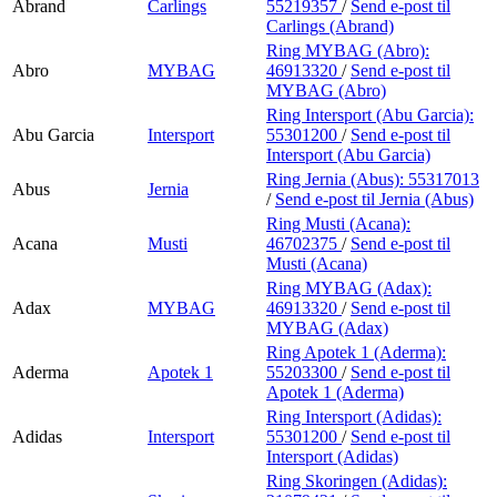
Abrand
Carlings
55219357
/
Send e-post
til
Carlings (Abrand)
Ring MYBAG (Abro):
Abro
MYBAG
46913320
/
Send e-post
til
MYBAG (Abro)
Ring Intersport (Abu Garcia):
Abu Garcia
Intersport
55301200
/
Send e-post
til
Intersport (Abu Garcia)
Ring Jernia (Abus):
55317013
Abus
Jernia
/
Send e-post
til Jernia (Abus)
Ring Musti (Acana):
Acana
Musti
46702375
/
Send e-post
til
Musti (Acana)
Ring MYBAG (Adax):
Adax
MYBAG
46913320
/
Send e-post
til
MYBAG (Adax)
Ring Apotek 1 (Aderma):
Aderma
Apotek 1
55203300
/
Send e-post
til
Apotek 1 (Aderma)
Ring Intersport (Adidas):
Adidas
Intersport
55301200
/
Send e-post
til
Intersport (Adidas)
Ring Skoringen (Adidas):