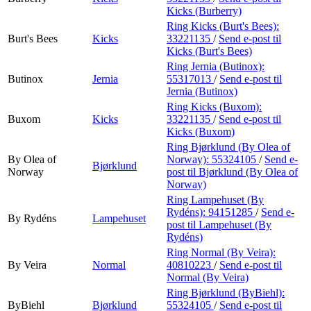
Kicks (Burberry)
Ring Kicks (Burt's Bees):
Burt's Bees
Kicks
33221135
/
Send e-post
til
Kicks (Burt's Bees)
Ring Jernia (Butinox):
Butinox
Jernia
55317013
/
Send e-post
til
Jernia (Butinox)
Ring Kicks (Buxom):
Buxom
Kicks
33221135
/
Send e-post
til
Kicks (Buxom)
Ring Bjørklund (By Olea of
By Olea of
Norway):
55324105
/
Send e-
Bjørklund
Norway
post
til Bjørklund (By Olea of
Norway)
Ring Lampehuset (By
Rydéns):
94151285
/
Send e-
By Rydéns
Lampehuset
post
til Lampehuset (By
Rydéns)
Ring Normal (By Veira):
By Veira
Normal
40810223
/
Send e-post
til
Normal (By Veira)
Ring Bjørklund (ByBiehl):
ByBiehl
Bjørklund
55324105
/
Send e-post
til