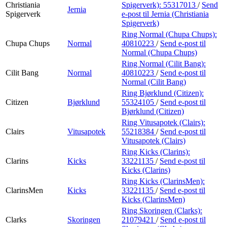
Christiania
Spigerverk):
55317013
/
Send
Jernia
Spigerverk
e-post
til Jernia (Christiania
Spigerverk)
Ring Normal (Chupa Chups):
Chupa Chups
Normal
40810223
/
Send e-post
til
Normal (Chupa Chups)
Ring Normal (Cilit Bang):
Cilit Bang
Normal
40810223
/
Send e-post
til
Normal (Cilit Bang)
Ring Bjørklund (Citizen):
Citizen
Bjørklund
55324105
/
Send e-post
til
Bjørklund (Citizen)
Ring Vitusapotek (Clairs):
Clairs
Vitusapotek
55218384
/
Send e-post
til
Vitusapotek (Clairs)
Ring Kicks (Clarins):
Clarins
Kicks
33221135
/
Send e-post
til
Kicks (Clarins)
Ring Kicks (ClarinsMen):
ClarinsMen
Kicks
33221135
/
Send e-post
til
Kicks (ClarinsMen)
Ring Skoringen (Clarks):
Clarks
Skoringen
21079421
/
Send e-post
til