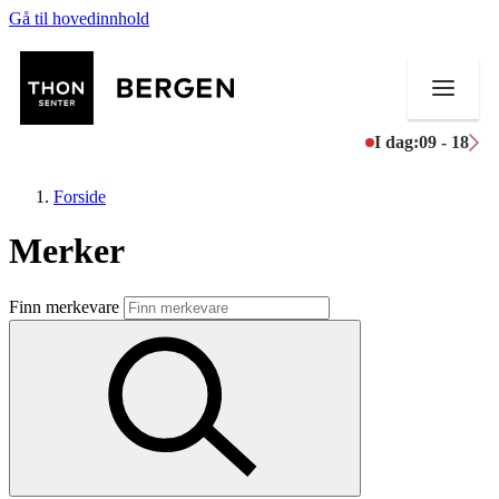
Gå til hovedinnhold
I dag:
09 - 18
Forside
Merker
Butikker
Finn merkevare
Mat og drikke
Helse
Aktiviteter
Tilbud