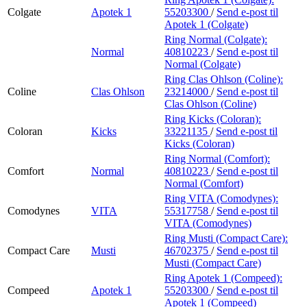
Colgate
Apotek 1
55203300
/
Send e-post
til
Apotek 1 (Colgate)
Ring Normal (Colgate):
Normal
40810223
/
Send e-post
til
Normal (Colgate)
Ring Clas Ohlson (Coline):
Coline
Clas Ohlson
23214000
/
Send e-post
til
Clas Ohlson (Coline)
Ring Kicks (Coloran):
Coloran
Kicks
33221135
/
Send e-post
til
Kicks (Coloran)
Ring Normal (Comfort):
Comfort
Normal
40810223
/
Send e-post
til
Normal (Comfort)
Ring VITA (Comodynes):
Comodynes
VITA
55317758
/
Send e-post
til
VITA (Comodynes)
Ring Musti (Compact Care):
Compact Care
Musti
46702375
/
Send e-post
til
Musti (Compact Care)
Ring Apotek 1 (Compeed):
Compeed
Apotek 1
55203300
/
Send e-post
til
Apotek 1 (Compeed)