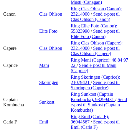
Musti (Canagan)
Ring Clas Ohlson (Canon):
Canon
Clas Ohlson
23214000
/
Send e-post
til
Clas Ohlson (Canon)
Ring Elite Foto (Canon):
Elite Foto
55323990
/
Send e-post
til
Elite Foto (Canon)
Ring Clas Ohlson (Capere):
Capere
Clas Ohlson
23214000
/
Send e-post
til
Clas Ohlson (Capere)
Ring Mani (Caprice):
48 84 97
Caprice
Mani
22
/
Send e-post
til Mani
(Caprice)
Ring Skoringen (Caprice):
Skoringen
21079421
/
Send e-post
til
Skoringen (Caprice)
Ring Sunkost (Captain
Captain
Kombucha):
93299431
/
Send
Sunkost
Kombucha
e-post
til Sunkost (Captain
Kombucha)
Ring Emil (Carla F):
Carla F
Emil
96944567
/
Send e-post
til
Emil (Carla F)