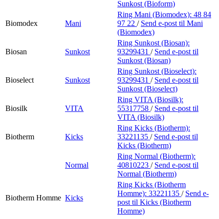
Sunkost (Bioform)
Ring Mani (Biomodex):
48 84
Biomodex
Mani
97 22
/
Send e-post
til Mani
(Biomodex)
Ring Sunkost (Biosan):
Biosan
Sunkost
93299431
/
Send e-post
til
Sunkost (Biosan)
Ring Sunkost (Bioselect):
Bioselect
Sunkost
93299431
/
Send e-post
til
Sunkost (Bioselect)
Ring VITA (Biosilk):
Biosilk
VITA
55317758
/
Send e-post
til
VITA (Biosilk)
Ring Kicks (Biotherm):
Biotherm
Kicks
33221135
/
Send e-post
til
Kicks (Biotherm)
Ring Normal (Biotherm):
Normal
40810223
/
Send e-post
til
Normal (Biotherm)
Ring Kicks (Biotherm
Homme):
33221135
/
Send e-
Biotherm Homme
Kicks
post
til Kicks (Biotherm
Homme)