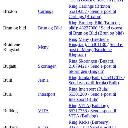
Ring Carlings (Brixton):
Brixton
Carlings
55219357
/
Send e-post
til
Carlings (Brixton)
Ring Brun og Blid (Brun og
Brun og blid
Brun og Blid
blid):
48227000
/
Send e-post
til Brun og Blid (Brun og blid)
Ring Meny (Brødrene
Brødrene
Ringstad):
55301130
/
Send e-
Meny
Ringstad
post
til Meny (Brødrene
Ringstad)
Ring Skoringen (Bugatti):
Bugatti
Skoringen
21079421
/
Send e-post
til
Skoringen (Bugatti)
Ring Jernia (Built):
55317013
/
Built
Jernia
Send e-post
til Jernia (Built)
Ring Intersport (Bula):
Bula
Intersport
55301200
/
Send e-post
til
Intersport (Bula)
Ring VITA (Bulldog):
Bulldog
VITA
55317758
/
Send e-post
til
VITA (Bulldog)
Ring Kicks (Burberry):
Burberry
Kicks
33221135
/
Send e-post
til