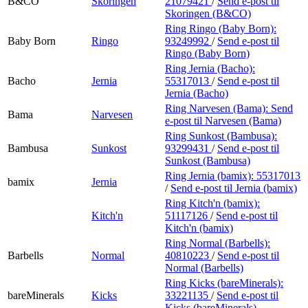
B&CO
Skoringen
21079421
/
Send e-post
til
Skoringen (B&CO)
Ring Ringo (Baby Born):
Baby Born
Ringo
93249992
/
Send e-post
til
Ringo (Baby Born)
Ring Jernia (Bacho):
Bacho
Jernia
55317013
/
Send e-post
til
Jernia (Bacho)
Ring Narvesen (Bama):
Send
Bama
Narvesen
e-post
til Narvesen (Bama)
Ring Sunkost (Bambusa):
Bambusa
Sunkost
93299431
/
Send e-post
til
Sunkost (Bambusa)
Ring Jernia (bamix):
55317013
bamix
Jernia
/
Send e-post
til Jernia (bamix)
Ring Kitch'n (bamix):
Kitch'n
51117126
/
Send e-post
til
Kitch'n (bamix)
Ring Normal (Barbells):
Barbells
Normal
40810223
/
Send e-post
til
Normal (Barbells)
Ring Kicks (bareMinerals):
bareMinerals
Kicks
33221135
/
Send e-post
til
Kicks (bareMinerals)