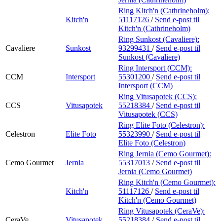
Ring Kitch'n (Cathrineholm):
Kitch'n
51117126
/
Send e-post
til
Kitch'n (Cathrineholm)
Ring Sunkost (Cavaliere):
Cavaliere
Sunkost
93299431
/
Send e-post
til
Sunkost (Cavaliere)
Ring Intersport (CCM):
CCM
Intersport
55301200
/
Send e-post
til
Intersport (CCM)
Ring Vitusapotek (CCS):
CCS
Vitusapotek
55218384
/
Send e-post
til
Vitusapotek (CCS)
Ring Elite Foto (Celestron):
Celestron
Elite Foto
55323990
/
Send e-post
til
Elite Foto (Celestron)
Ring Jernia (Cemo Gourmet):
Cemo Gourmet
Jernia
55317013
/
Send e-post
til
Jernia (Cemo Gourmet)
Ring Kitch'n (Cemo Gourmet):
Kitch'n
51117126
/
Send e-post
til
Kitch'n (Cemo Gourmet)
Ring Vitusapotek (CeraVe):
CeraVe
Vitusapotek
55218384
/
Send e-post
til