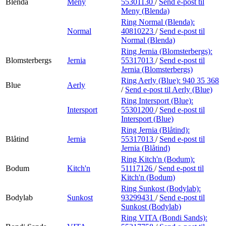
Blenda
Meny
55301130
/
Send e-post
til
Meny (Blenda)
Ring Normal (Blenda):
Normal
40810223
/
Send e-post
til
Normal (Blenda)
Ring Jernia (Blomsterbergs):
Blomsterbergs
Jernia
55317013
/
Send e-post
til
Jernia (Blomsterbergs)
Ring Aerly (Blue):
940 35 368
Blue
Aerly
/
Send e-post
til Aerly (Blue)
Ring Intersport (Blue):
Intersport
55301200
/
Send e-post
til
Intersport (Blue)
Ring Jernia (Blåtind):
Blåtind
Jernia
55317013
/
Send e-post
til
Jernia (Blåtind)
Ring Kitch'n (Bodum):
Bodum
Kitch'n
51117126
/
Send e-post
til
Kitch'n (Bodum)
Ring Sunkost (Bodylab):
Bodylab
Sunkost
93299431
/
Send e-post
til
Sunkost (Bodylab)
Ring VITA (Bondi Sands):