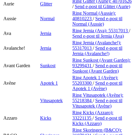
Ring Glitter (Aurie):
40701626
Aurie
Glitter
/
Send e-post
til Glitter (Aurie)
Ring Normal (Aussie):
Aussie
Normal
40810223
/
Send e-post
til
Normal (Aussie)
Ring Jernia (Ava):
55317013
/
Ava
Jernia
Send e-post
til Jernia (Ava)
Ring Jernia (Avalanche!):
Avalanche!
Jernia
55317013
/
Send e-post
til
Jernia (Avalanche!)
Ring Sunkost (Avant Garden):
Avant Garden
Sunkost
93299431
/
Send e-post
til
Sunkost (Avant Garden)
Ring Apotek 1 (Avène):
Avène
Apotek 1
55203300
/
Send e-post
til
Apotek 1 (Avène)
Ring Vitusapotek (Avène):
Vitusapotek
55218384
/
Send e-post
til
Vitusapotek (Avène)
Ring Kicks (Azzaro):
Azzaro
Kicks
33221135
/
Send e-post
til
Kicks (Azzaro)
Ring Skoringen (B&CO):