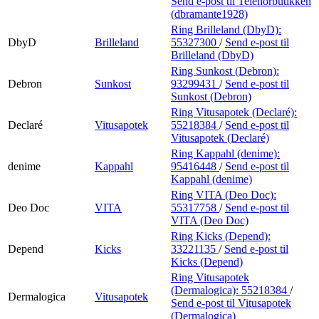
Send e-post
til Telenorbutikken
(dbramante1928)
Ring Brilleland (DbyD):
DbyD
Brilleland
55327300
/
Send e-post
til
Brilleland (DbyD)
Ring Sunkost (Debron):
Debron
Sunkost
93299431
/
Send e-post
til
Sunkost (Debron)
Ring Vitusapotek (Declaré):
Declaré
Vitusapotek
55218384
/
Send e-post
til
Vitusapotek (Declaré)
Ring Kappahl (denime):
denime
Kappahl
95416448
/
Send e-post
til
Kappahl (denime)
Ring VITA (Deo Doc):
Deo Doc
VITA
55317758
/
Send e-post
til
VITA (Deo Doc)
Ring Kicks (Depend):
Depend
Kicks
33221135
/
Send e-post
til
Kicks (Depend)
Ring Vitusapotek
(Dermalogica):
55218384
/
Dermalogica
Vitusapotek
Send e-post
til Vitusapotek
(Dermalogica)