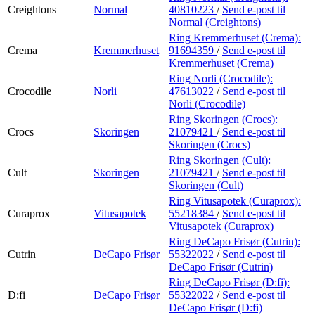
Creightons
Normal
40810223
/
Send e-post
til
Normal (Creightons)
Ring Kremmerhuset (Crema):
Crema
Kremmerhuset
91694359
/
Send e-post
til
Kremmerhuset (Crema)
Ring Norli (Crocodile):
Crocodile
Norli
47613022
/
Send e-post
til
Norli (Crocodile)
Ring Skoringen (Crocs):
Crocs
Skoringen
21079421
/
Send e-post
til
Skoringen (Crocs)
Ring Skoringen (Cult):
Cult
Skoringen
21079421
/
Send e-post
til
Skoringen (Cult)
Ring Vitusapotek (Curaprox):
Curaprox
Vitusapotek
55218384
/
Send e-post
til
Vitusapotek (Curaprox)
Ring DeCapo Frisør (Cutrin):
Cutrin
DeCapo Frisør
55322022
/
Send e-post
til
DeCapo Frisør (Cutrin)
Ring DeCapo Frisør (D:fi):
D:fi
DeCapo Frisør
55322022
/
Send e-post
til
DeCapo Frisør (D:fi)