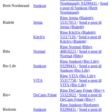
Nordstrand):
93299431
/
Send
Berit Nordstrand
Sunkost
e-post
til Sunkost (Berit
Nordstrand)
Ring Jernia (Bialetti):
Bialetti
Jernia
55317013
/
Send e-post
til
Jernia (Bialetti)
Ring Kitch'n (Bialetti):
Kitch'n
51117126
/
Send e-post
til
Kitch'n (Bialetti)
Ring Normal (Bibs):
Bibs
Normal
40810223
/
Send e-post
til
Normal (Bibs)
Ring Sunkost (Bio Life):
Bio Life
Sunkost
93299431
/
Send e-post
til
Sunkost (Bio Life)
Ring VITA (Bio Life):
VITA
55317758
/
Send e-post
til
VITA (Bio Life)
Ring DeCapo Frisør (Bio+):
Bio+
DeCapo Frisør
55322022
/
Send e-post
til
DeCapo Frisør (Bio+)
Ring Sunkost (Bioform):
Bioform
Sunkost
93299431
/
Send e-post
til