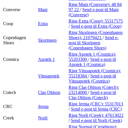
Ring Mani (Converse):
48 84
Converse
Mani
97 22
/
Send e-post
til Mani
(Converse)
Ring Extra (Coop):
55317575
Coop
Extra
/
Send e-post
til Extra (Coop)
Ring Skoringen (Copenhagen
Copenhagen
Shoes):
21079421
/
Send e-
Skoringen
Shoes
post
til Skoringen
(Copenhagen Shoes)
Ring Apotek 1 (Cosmica):
Cosmica
Apotek 1
55203300
/
Send e-post
til
Apotek 1 (Cosmica)
Ring Vitusapotek (Cosmica):
Vitusapotek
55218384
/
Send e-post
til
Vitusapotek (Cosmica)
Ring Clas Ohlson (Cotech):
Cotech
Clas Ohlson
23214000
/
Send e-post
til
Clas Ohlson (Cotech)
Ring Jernia (CRC):
55317013
CRC
Jernia
/
Send e-post
til Jernia (CRC)
Ring Norli (Creek):
47613022
Creek
Norli
/
Send e-post
til Norli (Creek)
Ring Normal (Creightons):