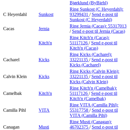
Bjørklund (ByBiehl)
Ring Sunkost (C Heyerdahl):
C Heyerdahl
Sunkost
93299431
/
Send e-post
til
Sunkost (C Heyerdahl)
Ring Jernia (Cacas):
55317013
Cacas
Jernia
/
Send e-post
til Jernia (Cacas)
Ring Kitch'n (Cacas):
Kitch'n
51117126
/
Send e-post
til
Kitch'n (Cacas)
Ring Kicks (Cacharel):
Cacharel
Kicks
33221135
/
Send e-post
til
Kicks (Cacharel)
Ring Kicks (Calvin Klein):
Calvin Klein
Kicks
33221135
/
Send e-post
til
Kicks (Calvin Klein)
Ring Kitch'n (Camelbak):
Camelbak
Kitch'n
51117126
/
Send e-post
til
Kitch'n (Camelbak)
Ring VITA (Camilla Pihl):
Camilla Pihl
VITA
55317758
/
Send e-post
til
VITA (Camilla Pihl)
Ring Musti (Canagan):
Canagan
Musti
46702375
/
Send e-post
til