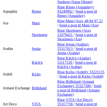
Sunkost (Aqua Oleum)
Ring Ringo (Aquaplay):
Aquaplay
Ringo
93249992
/
Send e-post
til
Ringo (Aquaplay)
Ring Mani (Ara):
48 84 97 22
Ara
Mani
/
Send e-post
til Mani (Ara)
Ring Skoringen (Ara):
Skoringen
21079421
/
Send e-post
til
Skoringen (Ara)
Ring Jernia (Arabia):
Arabia
Jernia
55317013
/
Send e-post
til
Jernia (Arabia)
Ring Kitch'n (Arabia):
Kitch'n
51117126
/
Send e-post
til
Kitch'n (Arabia)
Ring Kicks (Ardell):
33221135
Ardell
Kicks
/
Send e-post
til Kicks (Ardell)
Ring Brilleland (Armani
Exchange):
55327300
/
Send
Armani Exchange
Brilleland
e-post
til Brilleland (Armani
Exchange)
Ring VITA (Art Deco):
Art Deco
VITA
55317758
/
Send e-post
til