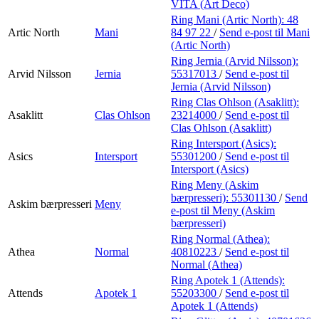
VITA (Art Deco)
Ring Mani (Artic North):
48
Artic North
Mani
84 97 22
/
Send e-post
til Mani
(Artic North)
Ring Jernia (Arvid Nilsson):
Arvid Nilsson
Jernia
55317013
/
Send e-post
til
Jernia (Arvid Nilsson)
Ring Clas Ohlson (Asaklitt):
Asaklitt
Clas Ohlson
23214000
/
Send e-post
til
Clas Ohlson (Asaklitt)
Ring Intersport (Asics):
Asics
Intersport
55301200
/
Send e-post
til
Intersport (Asics)
Ring Meny (Askim
bærpresseri):
55301130
/
Send
Askim bærpresseri
Meny
e-post
til Meny (Askim
bærpresseri)
Ring Normal (Athea):
Athea
Normal
40810223
/
Send e-post
til
Normal (Athea)
Ring Apotek 1 (Attends):
Attends
Apotek 1
55203300
/
Send e-post
til
Apotek 1 (Attends)