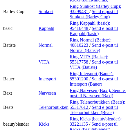
Ring Sunkost (Barley Cup):
Barley Cup
Sunkost
93299431
/
Send e-post
til
Sunkost (Barley Cup)
Ring Kappahl (basic):
basic
Kappahl
95416448
/
Send e-post
til
Kappahl (basic)
Ring Normal (Batiste):
Batiste
Normal
40810223
/
Send e-post
til
Normal (Batiste)
Ring VITA (Batiste):
VITA
55317758
/
Send e-post
til
VITA (Batiste)
Ring Intersport (Bauer):
Bauer
Intersport
55301200
/
Send e-post
til
Intersport (Bauer)
Ring Narvesen (Baxt):
Send e-
Baxt
Narvesen
post
til Narvesen (Baxt)
Ring Telenorbutikken (Beats):
Beats
Telenorbutikken
55317612
/
Send e-post
til
Telenorbutikken (Beats)
Ring Kicks (beautyblender):
beautyblender
Kicks
33221135
/
Send e-post
til
Kicks (beautyblender)