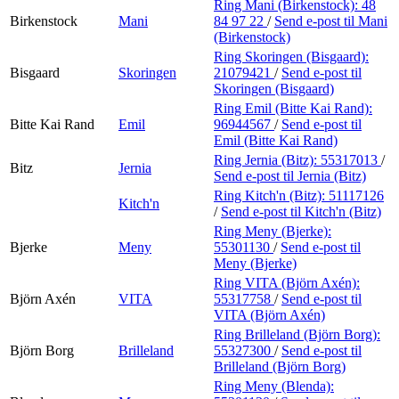
Ring Mani (Birkenstock):
48
Birkenstock
Mani
84 97 22
/
Send e-post
til Mani
(Birkenstock)
Ring Skoringen (Bisgaard):
Bisgaard
Skoringen
21079421
/
Send e-post
til
Skoringen (Bisgaard)
Ring Emil (Bitte Kai Rand):
Bitte Kai Rand
Emil
96944567
/
Send e-post
til
Emil (Bitte Kai Rand)
Ring Jernia (Bitz):
55317013
/
Bitz
Jernia
Send e-post
til Jernia (Bitz)
Ring Kitch'n (Bitz):
51117126
Kitch'n
/
Send e-post
til Kitch'n (Bitz)
Ring Meny (Bjerke):
Bjerke
Meny
55301130
/
Send e-post
til
Meny (Bjerke)
Ring VITA (Björn Axén):
Björn Axén
VITA
55317758
/
Send e-post
til
VITA (Björn Axén)
Ring Brilleland (Björn Borg):
Björn Borg
Brilleland
55327300
/
Send e-post
til
Brilleland (Björn Borg)
Ring Meny (Blenda):