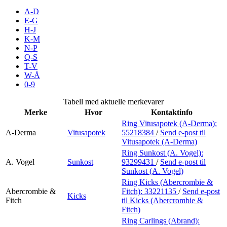
Inspirasjon
A-D
E-G
H-J
K-M
N-P
Søk
Q-S
T-V
W-Å
0-9
Åpningstider
Tabell med aktuelle merkevarer
Merke
Hvor
Kontaktinfo
Praktisk informasjon
Ring Vitusapotek (A-Derma):
A-Derma
Vitusapotek
55218384
/
Send e-post
til
Ledige stillinger
Vitusapotek (A-Derma)
Magasin
Ring Sunkost (A. Vogel):
A. Vogel
Sunkost
93299431
/
Send e-post
til
Sunkost (A. Vogel)
Gavekort
Ring Kicks (Abercrombie &
Finn frem
Abercrombie &
Fitch):
33221135
/
Send e-post
Kicks
Fitch
til Kicks (Abercrombie &
Fitch)
Ring Carlings (Abrand):