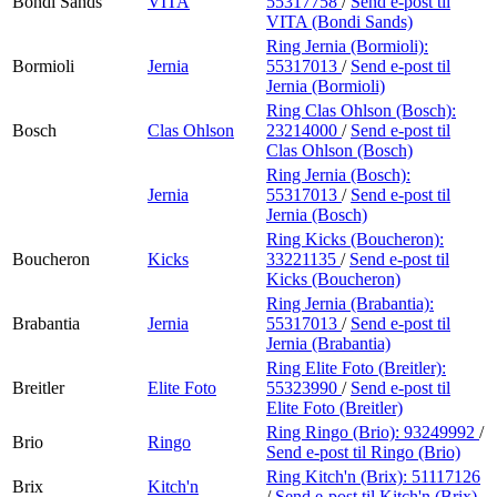
Bondi Sands
VITA
55317758
/
Send e-post
til
VITA (Bondi Sands)
Ring Jernia (Bormioli):
Bormioli
Jernia
55317013
/
Send e-post
til
Jernia (Bormioli)
Ring Clas Ohlson (Bosch):
Bosch
Clas Ohlson
23214000
/
Send e-post
til
Clas Ohlson (Bosch)
Ring Jernia (Bosch):
Jernia
55317013
/
Send e-post
til
Jernia (Bosch)
Ring Kicks (Boucheron):
Boucheron
Kicks
33221135
/
Send e-post
til
Kicks (Boucheron)
Ring Jernia (Brabantia):
Brabantia
Jernia
55317013
/
Send e-post
til
Jernia (Brabantia)
Ring Elite Foto (Breitler):
Breitler
Elite Foto
55323990
/
Send e-post
til
Elite Foto (Breitler)
Ring Ringo (Brio):
93249992
/
Brio
Ringo
Send e-post
til Ringo (Brio)
Ring Kitch'n (Brix):
51117126
Brix
Kitch'n
/
Send e-post
til Kitch'n (Brix)