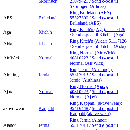
Skoringen
21079421
/
Send e-post
til
Skoringen (Adidas)
Ring Brilleland (AES):
AES
Brilleland
55327300
/
Send e-post
til
Brilleland (AES)
Ring Kitch'n (Aga):
51117126
Aga
Kitch'n
/
Send e-post
til Kitch'n (Aga)
Ring Kitch'n (Aida):
51117126
Aida
Kitch'n
/
Send e-post
til Kitch'n (Aida)
Ring Normal (Air Wick):
Air Wick
Normal
40810223
/
Send e-post
til
Normal (Air Wick)
Ring Jernia (Airthings):
Airthings
Jernia
55317013
/
Send e-post
til
Jernia (Airthings)
Ring Normal (Ajax):
Ajax
Normal
40810223
/
Send e-post
til
Normal (Ajax)
Ring Kappahl (aktive wear):
aktive wear
Kappahl
95416448
/
Send e-post
til
Kappahl (aktive wear)
Ring Jernia (Alanor):
Alanor
Jernia
55317013
/
Send e-post
til