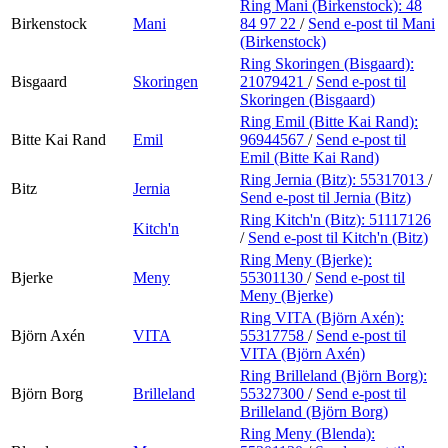
Ring Mani (Birkenstock):
48
Birkenstock
Mani
84 97 22
/
Send e-post
til Mani
(Birkenstock)
Ring Skoringen (Bisgaard):
Bisgaard
Skoringen
21079421
/
Send e-post
til
Skoringen (Bisgaard)
Ring Emil (Bitte Kai Rand):
Bitte Kai Rand
Emil
96944567
/
Send e-post
til
Emil (Bitte Kai Rand)
Ring Jernia (Bitz):
55317013
/
Bitz
Jernia
Send e-post
til Jernia (Bitz)
Ring Kitch'n (Bitz):
51117126
Kitch'n
/
Send e-post
til Kitch'n (Bitz)
Ring Meny (Bjerke):
Bjerke
Meny
55301130
/
Send e-post
til
Meny (Bjerke)
Ring VITA (Björn Axén):
Björn Axén
VITA
55317758
/
Send e-post
til
VITA (Björn Axén)
Ring Brilleland (Björn Borg):
Björn Borg
Brilleland
55327300
/
Send e-post
til
Brilleland (Björn Borg)
Ring Meny (Blenda):