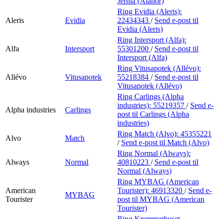
Jernia (Alanor)
Ring Evidia (Aleris):
Aleris
Evidia
22434343
/
Send e-post
til
Evidia (Aleris)
Ring Intersport (Alfa):
Alfa
Intersport
55301200
/
Send e-post
til
Intersport (Alfa)
Ring Vitusapotek (Allévo):
Allévo
Vitusapotek
55218384
/
Send e-post
til
Vitusapotek (Allévo)
Ring Carlings (Alpha
industries):
55219357
/
Send e-
Alpha industries
Carlings
post
til Carlings (Alpha
industries)
Ring Match (Alvo):
45355221
Alvo
Match
/
Send e-post
til Match (Alvo)
Ring Normal (Always):
Always
Normal
40810223
/
Send e-post
til
Normal (Always)
Ring MYBAG (American
American
Tourister):
46913320
/
Send e-
MYBAG
Tourister
post
til MYBAG (American
Tourister)
Ring Kremmerhuset