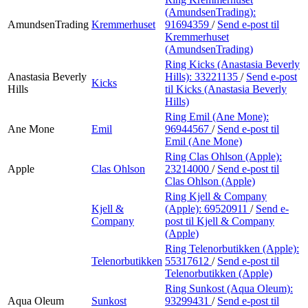
(AmundsenTrading):
AmundsenTrading
Kremmerhuset
91694359
/
Send e-post
til
Kremmerhuset
(AmundsenTrading)
Ring Kicks (Anastasia Beverly
Anastasia Beverly
Hills):
33221135
/
Send e-post
Kicks
Hills
til Kicks (Anastasia Beverly
Hills)
Ring Emil (Ane Mone):
Ane Mone
Emil
96944567
/
Send e-post
til
Emil (Ane Mone)
Ring Clas Ohlson (Apple):
Apple
Clas Ohlson
23214000
/
Send e-post
til
Clas Ohlson (Apple)
Ring Kjell & Company
Kjell &
(Apple):
69520911
/
Send e-
Company
post
til Kjell & Company
(Apple)
Ring Telenorbutikken (Apple):
Telenorbutikken
55317612
/
Send e-post
til
Telenorbutikken (Apple)
Ring Sunkost (Aqua Oleum):
Aqua Oleum
Sunkost
93299431
/
Send e-post
til