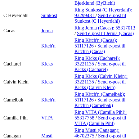
Bjørklund (ByBiehl)
Ring Sunkost (C Heyerdahl):
C Heyerdahl
Sunkost
93299431
/
Send e-post
til
Sunkost (C Heyerdahl)
Ring Jernia (Cacas):
55317013
Cacas
Jernia
/
Send e-post
til Jernia (Cacas)
Ring Kitch'n (Cacas):
Kitch'n
51117126
/
Send e-post
til
Kitch'n (Cacas)
Ring Kicks (Cacharel):
Cacharel
Kicks
33221135
/
Send e-post
til
Kicks (Cacharel)
Ring Kicks (Calvin Klein):
Calvin Klein
Kicks
33221135
/
Send e-post
til
Kicks (Calvin Klein)
Ring Kitch'n (Camelbak):
Camelbak
Kitch'n
51117126
/
Send e-post
til
Kitch'n (Camelbak)
Ring VITA (Camilla Pihl):
Camilla Pihl
VITA
55317758
/
Send e-post
til
VITA (Camilla Pihl)
Ring Musti (Canagan):
Canagan
Musti
46702375
/
Send e-post
til