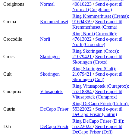
Creightons
Normal
40810223
/
Send e-post
til
Normal (Creightons)
Ring Kremmerhuset (Crema):
Crema
Kremmerhuset
91694359
/
Send e-post
til
Kremmerhuset (Crema)
Ring Norli (Crocodile):
Crocodile
Norli
47613022
/
Send e-post
til
Norli (Crocodile)
Ring Skoringen (Crocs):
Crocs
Skoringen
21079421
/
Send e-post
til
Skoringen (Crocs)
Ring Skoringen (Cult):
Cult
Skoringen
21079421
/
Send e-post
til
Skoringen (Cult)
Ring Vitusapotek (Curaprox):
Curaprox
Vitusapotek
55218384
/
Send e-post
til
Vitusapotek (Curaprox)
Ring DeCapo Frisør (Cutrin):
Cutrin
DeCapo Frisør
55322022
/
Send e-post
til
DeCapo Frisør (Cutrin)
Ring DeCapo Frisør (D:fi):
D:fi
DeCapo Frisør
55322022
/
Send e-post
til
DeCapo Frisør (D:fi)