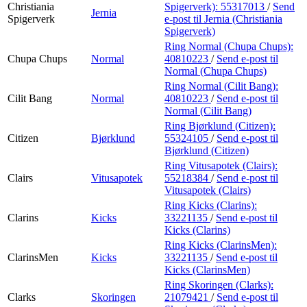
Christiania
Spigerverk):
55317013
/
Send
Jernia
Spigerverk
e-post
til Jernia (Christiania
Spigerverk)
Ring Normal (Chupa Chups):
Chupa Chups
Normal
40810223
/
Send e-post
til
Normal (Chupa Chups)
Ring Normal (Cilit Bang):
Cilit Bang
Normal
40810223
/
Send e-post
til
Normal (Cilit Bang)
Ring Bjørklund (Citizen):
Citizen
Bjørklund
55324105
/
Send e-post
til
Bjørklund (Citizen)
Ring Vitusapotek (Clairs):
Clairs
Vitusapotek
55218384
/
Send e-post
til
Vitusapotek (Clairs)
Ring Kicks (Clarins):
Clarins
Kicks
33221135
/
Send e-post
til
Kicks (Clarins)
Ring Kicks (ClarinsMen):
ClarinsMen
Kicks
33221135
/
Send e-post
til
Kicks (ClarinsMen)
Ring Skoringen (Clarks):
Clarks
Skoringen
21079421
/
Send e-post
til