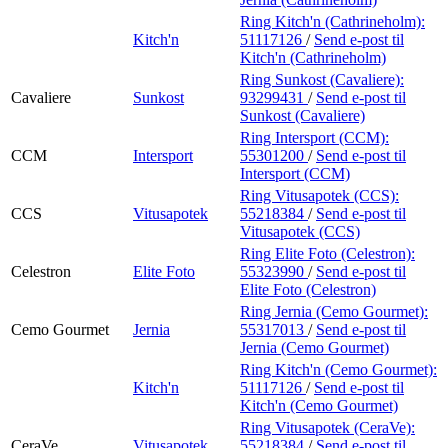
Ring Kitch'n (Cathrineholm):
Kitch'n
51117126
/
Send e-post
til
Kitch'n (Cathrineholm)
Ring Sunkost (Cavaliere):
Cavaliere
Sunkost
93299431
/
Send e-post
til
Sunkost (Cavaliere)
Ring Intersport (CCM):
CCM
Intersport
55301200
/
Send e-post
til
Intersport (CCM)
Ring Vitusapotek (CCS):
CCS
Vitusapotek
55218384
/
Send e-post
til
Vitusapotek (CCS)
Ring Elite Foto (Celestron):
Celestron
Elite Foto
55323990
/
Send e-post
til
Elite Foto (Celestron)
Ring Jernia (Cemo Gourmet):
Cemo Gourmet
Jernia
55317013
/
Send e-post
til
Jernia (Cemo Gourmet)
Ring Kitch'n (Cemo Gourmet):
Kitch'n
51117126
/
Send e-post
til
Kitch'n (Cemo Gourmet)
Ring Vitusapotek (CeraVe):
CeraVe
Vitusapotek
55218384
/
Send e-post
til