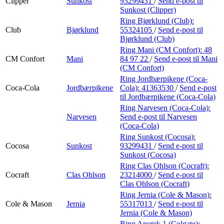
Clipper
Sunkost
93299431
/
Send e-post
til
Sunkost (Clipper)
Ring Bjørklund (Club):
Club
Bjørklund
55324105
/
Send e-post
til
Bjørklund (Club)
Ring Mani (CM Confort):
48
CM Confort
Mani
84 97 22
/
Send e-post
til Mani
(CM Confort)
Ring Jordbærpikene (Coca-
Coca-Cola
Jordbærpikene
Cola):
41363530
/
Send e-post
til Jordbærpikene (Coca-Cola)
Ring Narvesen (Coca-Cola):
Narvesen
Send e-post
til Narvesen
(Coca-Cola)
Ring Sunkost (Cocosa):
Cocosa
Sunkost
93299431
/
Send e-post
til
Sunkost (Cocosa)
Ring Clas Ohlson (Cocraft):
Cocraft
Clas Ohlson
23214000
/
Send e-post
til
Clas Ohlson (Cocraft)
Ring Jernia (Cole & Mason):
Cole & Mason
Jernia
55317013
/
Send e-post
til
Jernia (Cole & Mason)
Ring Apotek 1 (Colgate):