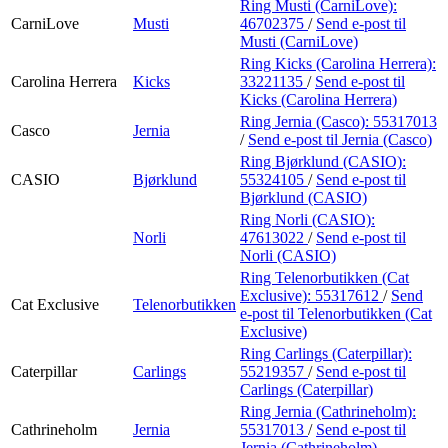
Ring Musti (CarniLove):
CarniLove
Musti
46702375
/
Send e-post
til
Musti (CarniLove)
Ring Kicks (Carolina Herrera):
Carolina Herrera
Kicks
33221135
/
Send e-post
til
Kicks (Carolina Herrera)
Ring Jernia (Casco):
55317013
Casco
Jernia
/
Send e-post
til Jernia (Casco)
Ring Bjørklund (CASIO):
CASIO
Bjørklund
55324105
/
Send e-post
til
Bjørklund (CASIO)
Ring Norli (CASIO):
Norli
47613022
/
Send e-post
til
Norli (CASIO)
Ring Telenorbutikken (Cat
Exclusive):
55317612
/
Send
Cat Exclusive
Telenorbutikken
e-post
til Telenorbutikken (Cat
Exclusive)
Ring Carlings (Caterpillar):
Caterpillar
Carlings
55219357
/
Send e-post
til
Carlings (Caterpillar)
Ring Jernia (Cathrineholm):
Cathrineholm
Jernia
55317013
/
Send e-post
til
Jernia (Cathrineholm)