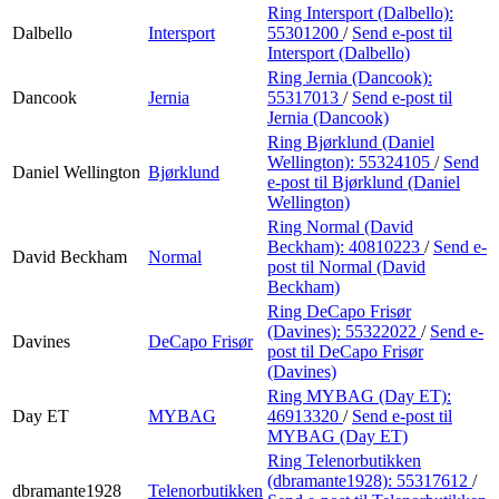
Ring Intersport (Dalbello):
Dalbello
Intersport
55301200
/
Send e-post
til
Intersport (Dalbello)
Ring Jernia (Dancook):
Dancook
Jernia
55317013
/
Send e-post
til
Jernia (Dancook)
Ring Bjørklund (Daniel
Wellington):
55324105
/
Send
Daniel Wellington
Bjørklund
e-post
til Bjørklund (Daniel
Wellington)
Ring Normal (David
Beckham):
40810223
/
Send e-
David Beckham
Normal
post
til Normal (David
Beckham)
Ring DeCapo Frisør
(Davines):
55322022
/
Send e-
Davines
DeCapo Frisør
post
til DeCapo Frisør
(Davines)
Ring MYBAG (Day ET):
Day ET
MYBAG
46913320
/
Send e-post
til
MYBAG (Day ET)
Ring Telenorbutikken
(dbramante1928):
55317612
/
dbramante1928
Telenorbutikken