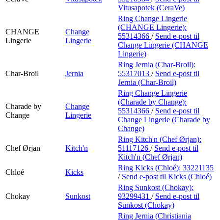
Vitusapotek (CeraVe)
Ring Change Lingerie
(CHANGE Lingerie):
CHANGE
Change
55314366
/
Send e-post
til
Lingerie
Lingerie
Change Lingerie (CHANGE
Lingerie)
Ring Jernia (Char-Broil):
Char-Broil
Jernia
55317013
/
Send e-post
til
Jernia (Char-Broil)
Ring Change Lingerie
(Charade by Change):
Charade by
Change
55314366
/
Send e-post
til
Change
Lingerie
Change Lingerie (Charade by
Change)
Ring Kitch'n (Chef Ørjan):
Chef Ørjan
Kitch'n
51117126
/
Send e-post
til
Kitch'n (Chef Ørjan)
Ring Kicks (Chloé):
33221135
Chloé
Kicks
/
Send e-post
til Kicks (Chloé)
Ring Sunkost (Chokay):
Chokay
Sunkost
93299431
/
Send e-post
til
Sunkost (Chokay)
Ring Jernia (Christiania