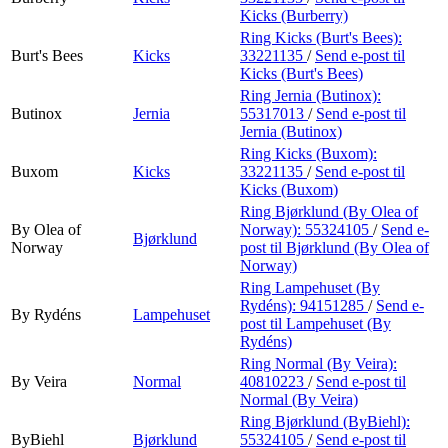
Kicks (Burberry)
Ring Kicks (Burt's Bees):
Burt's Bees
Kicks
33221135
/
Send e-post
til
Kicks (Burt's Bees)
Ring Jernia (Butinox):
Butinox
Jernia
55317013
/
Send e-post
til
Jernia (Butinox)
Ring Kicks (Buxom):
Buxom
Kicks
33221135
/
Send e-post
til
Kicks (Buxom)
Ring Bjørklund (By Olea of
By Olea of
Norway):
55324105
/
Send e-
Bjørklund
Norway
post
til Bjørklund (By Olea of
Norway)
Ring Lampehuset (By
Rydéns):
94151285
/
Send e-
By Rydéns
Lampehuset
post
til Lampehuset (By
Rydéns)
Ring Normal (By Veira):
By Veira
Normal
40810223
/
Send e-post
til
Normal (By Veira)
Ring Bjørklund (ByBiehl):
ByBiehl
Bjørklund
55324105
/
Send e-post
til