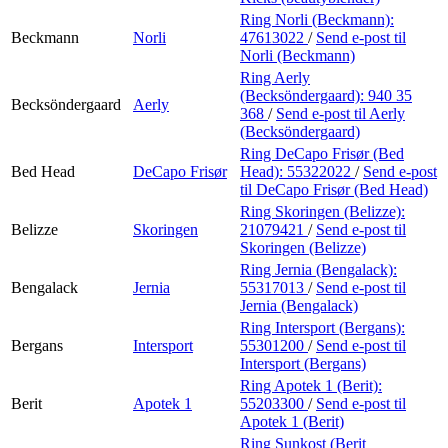
Ring Norli (Beckmann):
Beckmann
Norli
47613022
/
Send e-post
til
Norli (Beckmann)
Ring Aerly
(Becksöndergaard):
940 35
Becksöndergaard
Aerly
368
/
Send e-post
til Aerly
(Becksöndergaard)
Ring DeCapo Frisør (Bed
Bed Head
DeCapo Frisør
Head):
55322022
/
Send e-post
til DeCapo Frisør (Bed Head)
Ring Skoringen (Belizze):
Belizze
Skoringen
21079421
/
Send e-post
til
Skoringen (Belizze)
Ring Jernia (Bengalack):
Bengalack
Jernia
55317013
/
Send e-post
til
Jernia (Bengalack)
Ring Intersport (Bergans):
Bergans
Intersport
55301200
/
Send e-post
til
Intersport (Bergans)
Ring Apotek 1 (Berit):
Berit
Apotek 1
55203300
/
Send e-post
til
Apotek 1 (Berit)
Ring Sunkost (Berit