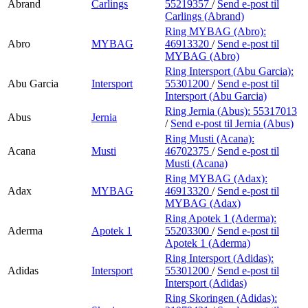
Abrand
Carlings
55219357
/
Send e-post
til
Carlings (Abrand)
Ring MYBAG (Abro):
Abro
MYBAG
46913320
/
Send e-post
til
MYBAG (Abro)
Ring Intersport (Abu Garcia):
Abu Garcia
Intersport
55301200
/
Send e-post
til
Intersport (Abu Garcia)
Ring Jernia (Abus):
55317013
Abus
Jernia
/
Send e-post
til Jernia (Abus)
Ring Musti (Acana):
Acana
Musti
46702375
/
Send e-post
til
Musti (Acana)
Ring MYBAG (Adax):
Adax
MYBAG
46913320
/
Send e-post
til
MYBAG (Adax)
Ring Apotek 1 (Aderma):
Aderma
Apotek 1
55203300
/
Send e-post
til
Apotek 1 (Aderma)
Ring Intersport (Adidas):
Adidas
Intersport
55301200
/
Send e-post
til
Intersport (Adidas)
Ring Skoringen (Adidas):