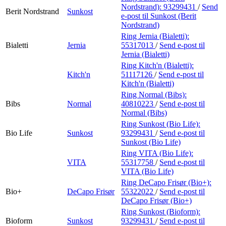
Nordstrand):
93299431
/
Send
Berit Nordstrand
Sunkost
e-post
til Sunkost (Berit
Nordstrand)
Ring Jernia (Bialetti):
Bialetti
Jernia
55317013
/
Send e-post
til
Jernia (Bialetti)
Ring Kitch'n (Bialetti):
Kitch'n
51117126
/
Send e-post
til
Kitch'n (Bialetti)
Ring Normal (Bibs):
Bibs
Normal
40810223
/
Send e-post
til
Normal (Bibs)
Ring Sunkost (Bio Life):
Bio Life
Sunkost
93299431
/
Send e-post
til
Sunkost (Bio Life)
Ring VITA (Bio Life):
VITA
55317758
/
Send e-post
til
VITA (Bio Life)
Ring DeCapo Frisør (Bio+):
Bio+
DeCapo Frisør
55322022
/
Send e-post
til
DeCapo Frisør (Bio+)
Ring Sunkost (Bioform):
Bioform
Sunkost
93299431
/
Send e-post
til