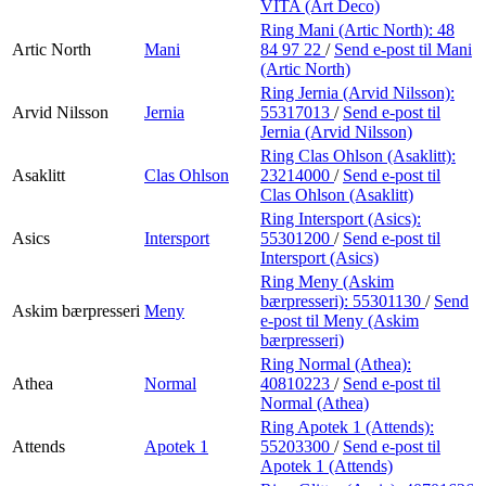
VITA (Art Deco)
Ring Mani (Artic North):
48
Artic North
Mani
84 97 22
/
Send e-post
til Mani
(Artic North)
Ring Jernia (Arvid Nilsson):
Arvid Nilsson
Jernia
55317013
/
Send e-post
til
Jernia (Arvid Nilsson)
Ring Clas Ohlson (Asaklitt):
Asaklitt
Clas Ohlson
23214000
/
Send e-post
til
Clas Ohlson (Asaklitt)
Ring Intersport (Asics):
Asics
Intersport
55301200
/
Send e-post
til
Intersport (Asics)
Ring Meny (Askim
bærpresseri):
55301130
/
Send
Askim bærpresseri
Meny
e-post
til Meny (Askim
bærpresseri)
Ring Normal (Athea):
Athea
Normal
40810223
/
Send e-post
til
Normal (Athea)
Ring Apotek 1 (Attends):
Attends
Apotek 1
55203300
/
Send e-post
til
Apotek 1 (Attends)