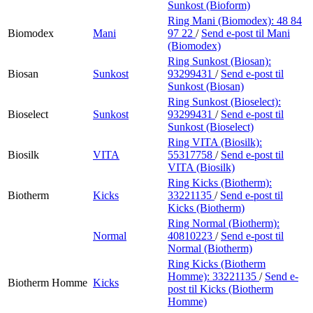
Sunkost (Bioform)
Ring Mani (Biomodex):
48 84
Biomodex
Mani
97 22
/
Send e-post
til Mani
(Biomodex)
Ring Sunkost (Biosan):
Biosan
Sunkost
93299431
/
Send e-post
til
Sunkost (Biosan)
Ring Sunkost (Bioselect):
Bioselect
Sunkost
93299431
/
Send e-post
til
Sunkost (Bioselect)
Ring VITA (Biosilk):
Biosilk
VITA
55317758
/
Send e-post
til
VITA (Biosilk)
Ring Kicks (Biotherm):
Biotherm
Kicks
33221135
/
Send e-post
til
Kicks (Biotherm)
Ring Normal (Biotherm):
Normal
40810223
/
Send e-post
til
Normal (Biotherm)
Ring Kicks (Biotherm
Homme):
33221135
/
Send e-
Biotherm Homme
Kicks
post
til Kicks (Biotherm
Homme)