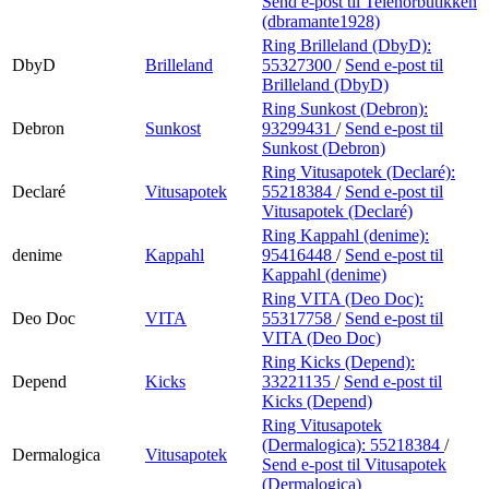
Send e-post
til Telenorbutikken
(dbramante1928)
Ring Brilleland (DbyD):
DbyD
Brilleland
55327300
/
Send e-post
til
Brilleland (DbyD)
Ring Sunkost (Debron):
Debron
Sunkost
93299431
/
Send e-post
til
Sunkost (Debron)
Ring Vitusapotek (Declaré):
Declaré
Vitusapotek
55218384
/
Send e-post
til
Vitusapotek (Declaré)
Ring Kappahl (denime):
denime
Kappahl
95416448
/
Send e-post
til
Kappahl (denime)
Ring VITA (Deo Doc):
Deo Doc
VITA
55317758
/
Send e-post
til
VITA (Deo Doc)
Ring Kicks (Depend):
Depend
Kicks
33221135
/
Send e-post
til
Kicks (Depend)
Ring Vitusapotek
(Dermalogica):
55218384
/
Dermalogica
Vitusapotek
Send e-post
til Vitusapotek
(Dermalogica)