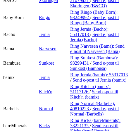
B&CO
Skoringen
21079421
/
Send e-post
til
Skoringen (B&CO)
Ring Ringo (Baby Born):
Baby Born
Ringo
93249992
/
Send e-post
til
Ringo (Baby Born)
Ring Jernia (Bacho):
Bacho
Jernia
55317013
/
Send e-post
til
Jernia (Bacho)
Ring Narvesen (Bama):
Send
Bama
Narvesen
e-post
til Narvesen (Bama)
Ring Sunkost (Bambusa):
Bambusa
Sunkost
93299431
/
Send e-post
til
Sunkost (Bambusa)
Ring Jernia (bamix):
55317013
bamix
Jernia
/
Send e-post
til Jernia (bamix)
Ring Kitch'n (bamix):
Kitch'n
51117126
/
Send e-post
til
Kitch'n (bamix)
Ring Normal (Barbells):
Barbells
Normal
40810223
/
Send e-post
til
Normal (Barbells)
Ring Kicks (bareMinerals):
bareMinerals
Kicks
33221135
/
Send e-post
til
Kicks (bareMinerals)