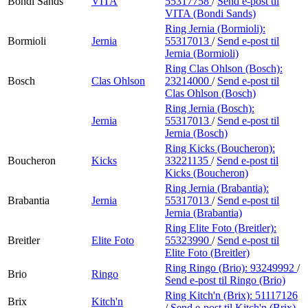
Bondi Sands
VITA
55317758
/
Send e-post
til
VITA (Bondi Sands)
Ring Jernia (Bormioli):
Bormioli
Jernia
55317013
/
Send e-post
til
Jernia (Bormioli)
Ring Clas Ohlson (Bosch):
Bosch
Clas Ohlson
23214000
/
Send e-post
til
Clas Ohlson (Bosch)
Ring Jernia (Bosch):
Jernia
55317013
/
Send e-post
til
Jernia (Bosch)
Ring Kicks (Boucheron):
Boucheron
Kicks
33221135
/
Send e-post
til
Kicks (Boucheron)
Ring Jernia (Brabantia):
Brabantia
Jernia
55317013
/
Send e-post
til
Jernia (Brabantia)
Ring Elite Foto (Breitler):
Breitler
Elite Foto
55323990
/
Send e-post
til
Elite Foto (Breitler)
Ring Ringo (Brio):
93249992
/
Brio
Ringo
Send e-post
til Ringo (Brio)
Ring Kitch'n (Brix):
51117126
Brix
Kitch'n
/
Send e-post
til Kitch'n (Brix)