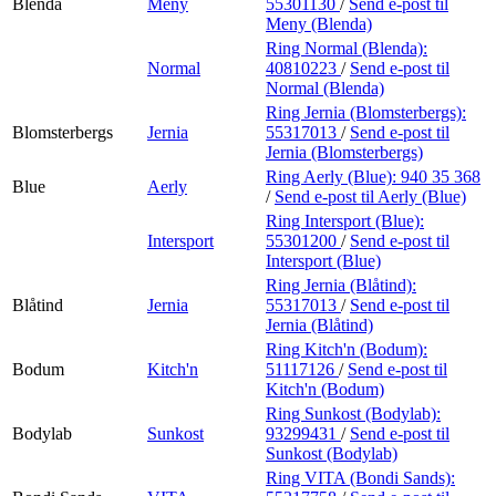
Blenda
Meny
55301130
/
Send e-post
til
Meny (Blenda)
Ring Normal (Blenda):
Normal
40810223
/
Send e-post
til
Normal (Blenda)
Ring Jernia (Blomsterbergs):
Blomsterbergs
Jernia
55317013
/
Send e-post
til
Jernia (Blomsterbergs)
Ring Aerly (Blue):
940 35 368
Blue
Aerly
/
Send e-post
til Aerly (Blue)
Ring Intersport (Blue):
Intersport
55301200
/
Send e-post
til
Intersport (Blue)
Ring Jernia (Blåtind):
Blåtind
Jernia
55317013
/
Send e-post
til
Jernia (Blåtind)
Ring Kitch'n (Bodum):
Bodum
Kitch'n
51117126
/
Send e-post
til
Kitch'n (Bodum)
Ring Sunkost (Bodylab):
Bodylab
Sunkost
93299431
/
Send e-post
til
Sunkost (Bodylab)
Ring VITA (Bondi Sands):