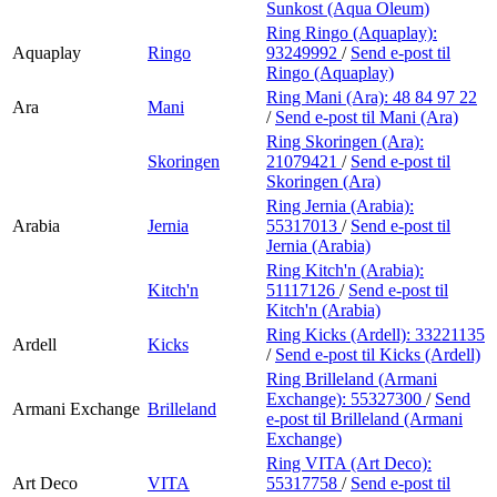
Sunkost (Aqua Oleum)
Ring Ringo (Aquaplay):
Aquaplay
Ringo
93249992
/
Send e-post
til
Ringo (Aquaplay)
Ring Mani (Ara):
48 84 97 22
Ara
Mani
/
Send e-post
til Mani (Ara)
Ring Skoringen (Ara):
Skoringen
21079421
/
Send e-post
til
Skoringen (Ara)
Ring Jernia (Arabia):
Arabia
Jernia
55317013
/
Send e-post
til
Jernia (Arabia)
Ring Kitch'n (Arabia):
Kitch'n
51117126
/
Send e-post
til
Kitch'n (Arabia)
Ring Kicks (Ardell):
33221135
Ardell
Kicks
/
Send e-post
til Kicks (Ardell)
Ring Brilleland (Armani
Exchange):
55327300
/
Send
Armani Exchange
Brilleland
e-post
til Brilleland (Armani
Exchange)
Ring VITA (Art Deco):
Art Deco
VITA
55317758
/
Send e-post
til