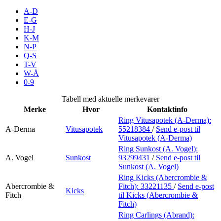
Inspirasjon
A-D
E-G
H-J
K-M
N-P
Søk
Q-S
T-V
W-Å
0-9
Åpningstider
Tabell med aktuelle merkevarer
Merke
Hvor
Kontaktinfo
Praktisk informasjon
Ring Vitusapotek (A-Derma):
A-Derma
Vitusapotek
55218384
/
Send e-post
til
Ledige stillinger
Vitusapotek (A-Derma)
Magasin
Ring Sunkost (A. Vogel):
A. Vogel
Sunkost
93299431
/
Send e-post
til
Sunkost (A. Vogel)
Gavekort
Ring Kicks (Abercrombie &
Finn frem
Abercrombie &
Fitch):
33221135
/
Send e-post
Kicks
Fitch
til Kicks (Abercrombie &
Fitch)
Ring Carlings (Abrand):