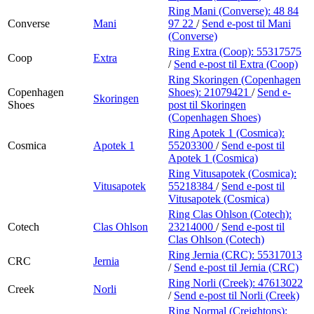
Ring Mani (Converse):
48 84
Converse
Mani
97 22
/
Send e-post
til Mani
(Converse)
Ring Extra (Coop):
55317575
Coop
Extra
/
Send e-post
til Extra (Coop)
Ring Skoringen (Copenhagen
Copenhagen
Shoes):
21079421
/
Send e-
Skoringen
Shoes
post
til Skoringen
(Copenhagen Shoes)
Ring Apotek 1 (Cosmica):
Cosmica
Apotek 1
55203300
/
Send e-post
til
Apotek 1 (Cosmica)
Ring Vitusapotek (Cosmica):
Vitusapotek
55218384
/
Send e-post
til
Vitusapotek (Cosmica)
Ring Clas Ohlson (Cotech):
Cotech
Clas Ohlson
23214000
/
Send e-post
til
Clas Ohlson (Cotech)
Ring Jernia (CRC):
55317013
CRC
Jernia
/
Send e-post
til Jernia (CRC)
Ring Norli (Creek):
47613022
Creek
Norli
/
Send e-post
til Norli (Creek)
Ring Normal (Creightons):