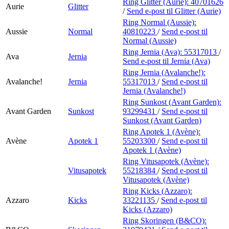
Ring Glitter (Aurie):
40701626
Aurie
Glitter
/
Send e-post
til Glitter (Aurie)
Ring Normal (Aussie):
Aussie
Normal
40810223
/
Send e-post
til
Normal (Aussie)
Ring Jernia (Ava):
55317013
/
Ava
Jernia
Send e-post
til Jernia (Ava)
Ring Jernia (Avalanche!):
Avalanche!
Jernia
55317013
/
Send e-post
til
Jernia (Avalanche!)
Ring Sunkost (Avant Garden):
Avant Garden
Sunkost
93299431
/
Send e-post
til
Sunkost (Avant Garden)
Ring Apotek 1 (Avène):
Avène
Apotek 1
55203300
/
Send e-post
til
Apotek 1 (Avène)
Ring Vitusapotek (Avène):
Vitusapotek
55218384
/
Send e-post
til
Vitusapotek (Avène)
Ring Kicks (Azzaro):
Azzaro
Kicks
33221135
/
Send e-post
til
Kicks (Azzaro)
Ring Skoringen (B&CO):