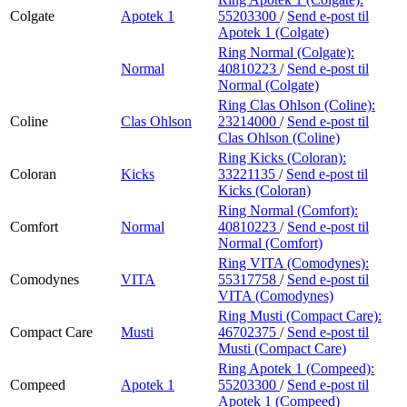
Colgate
Apotek 1
55203300
/
Send e-post
til
Apotek 1 (Colgate)
Ring Normal (Colgate):
Normal
40810223
/
Send e-post
til
Normal (Colgate)
Ring Clas Ohlson (Coline):
Coline
Clas Ohlson
23214000
/
Send e-post
til
Clas Ohlson (Coline)
Ring Kicks (Coloran):
Coloran
Kicks
33221135
/
Send e-post
til
Kicks (Coloran)
Ring Normal (Comfort):
Comfort
Normal
40810223
/
Send e-post
til
Normal (Comfort)
Ring VITA (Comodynes):
Comodynes
VITA
55317758
/
Send e-post
til
VITA (Comodynes)
Ring Musti (Compact Care):
Compact Care
Musti
46702375
/
Send e-post
til
Musti (Compact Care)
Ring Apotek 1 (Compeed):
Compeed
Apotek 1
55203300
/
Send e-post
til
Apotek 1 (Compeed)