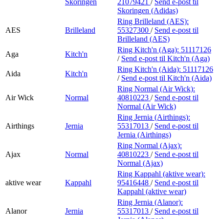
Skoringen
21079421
/
Send e-post
til
Skoringen (Adidas)
Ring Brilleland (AES):
AES
Brilleland
55327300
/
Send e-post
til
Brilleland (AES)
Ring Kitch'n (Aga):
51117126
Aga
Kitch'n
/
Send e-post
til Kitch'n (Aga)
Ring Kitch'n (Aida):
51117126
Aida
Kitch'n
/
Send e-post
til Kitch'n (Aida)
Ring Normal (Air Wick):
Air Wick
Normal
40810223
/
Send e-post
til
Normal (Air Wick)
Ring Jernia (Airthings):
Airthings
Jernia
55317013
/
Send e-post
til
Jernia (Airthings)
Ring Normal (Ajax):
Ajax
Normal
40810223
/
Send e-post
til
Normal (Ajax)
Ring Kappahl (aktive wear):
aktive wear
Kappahl
95416448
/
Send e-post
til
Kappahl (aktive wear)
Ring Jernia (Alanor):
Alanor
Jernia
55317013
/
Send e-post
til