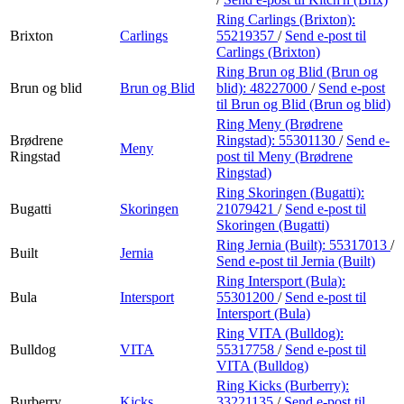
Ring Carlings (Brixton):
Brixton
Carlings
55219357
/
Send e-post
til
Carlings (Brixton)
Ring Brun og Blid (Brun og
Brun og blid
Brun og Blid
blid):
48227000
/
Send e-post
til Brun og Blid (Brun og blid)
Ring Meny (Brødrene
Brødrene
Ringstad):
55301130
/
Send e-
Meny
Ringstad
post
til Meny (Brødrene
Ringstad)
Ring Skoringen (Bugatti):
Bugatti
Skoringen
21079421
/
Send e-post
til
Skoringen (Bugatti)
Ring Jernia (Built):
55317013
/
Built
Jernia
Send e-post
til Jernia (Built)
Ring Intersport (Bula):
Bula
Intersport
55301200
/
Send e-post
til
Intersport (Bula)
Ring VITA (Bulldog):
Bulldog
VITA
55317758
/
Send e-post
til
VITA (Bulldog)
Ring Kicks (Burberry):
Burberry
Kicks
33221135
/
Send e-post
til