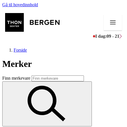
Gå til hovedinnhold
I dag:
09 - 21
Forside
Merker
Butikker
Finn merkevare
Mat og drikke
Helse
Aktiviteter
Tilbud