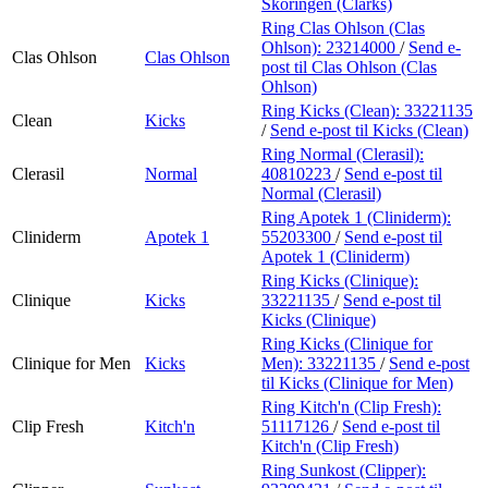
Skoringen (Clarks)
Ring Clas Ohlson (Clas
Ohlson):
23214000
/
Send e-
Clas Ohlson
Clas Ohlson
post
til Clas Ohlson (Clas
Ohlson)
Ring Kicks (Clean):
33221135
Clean
Kicks
/
Send e-post
til Kicks (Clean)
Ring Normal (Clerasil):
Clerasil
Normal
40810223
/
Send e-post
til
Normal (Clerasil)
Ring Apotek 1 (Cliniderm):
Cliniderm
Apotek 1
55203300
/
Send e-post
til
Apotek 1 (Cliniderm)
Ring Kicks (Clinique):
Clinique
Kicks
33221135
/
Send e-post
til
Kicks (Clinique)
Ring Kicks (Clinique for
Clinique for Men
Kicks
Men):
33221135
/
Send e-post
til Kicks (Clinique for Men)
Ring Kitch'n (Clip Fresh):
Clip Fresh
Kitch'n
51117126
/
Send e-post
til
Kitch'n (Clip Fresh)
Ring Sunkost (Clipper):