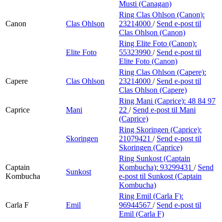
Musti (Canagan)
Ring Clas Ohlson (Canon):
Canon
Clas Ohlson
23214000
/
Send e-post
til
Clas Ohlson (Canon)
Ring Elite Foto (Canon):
Elite Foto
55323990
/
Send e-post
til
Elite Foto (Canon)
Ring Clas Ohlson (Capere):
Capere
Clas Ohlson
23214000
/
Send e-post
til
Clas Ohlson (Capere)
Ring Mani (Caprice):
48 84 97
Caprice
Mani
22
/
Send e-post
til Mani
(Caprice)
Ring Skoringen (Caprice):
Skoringen
21079421
/
Send e-post
til
Skoringen (Caprice)
Ring Sunkost (Captain
Captain
Kombucha):
93299431
/
Send
Sunkost
Kombucha
e-post
til Sunkost (Captain
Kombucha)
Ring Emil (Carla F):
Carla F
Emil
96944567
/
Send e-post
til
Emil (Carla F)