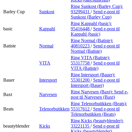
Ring Sunkost (Barley Cup):
Barley Cup
Sunkost
93299431
/
Send e-post
til
Sunkost (Barley Cup)
Ring Kappahl (basic):
basic
Kappahl
95416448
/
Send e-post
til
Kappahl (basic)
Ring Normal (Batiste):
Batiste
Normal
40810223
/
Send e-post
til
Normal (Batiste)
Ring VITA (Batiste):
VITA
55317758
/
Send e-post
til
VITA (Batiste)
Ring Intersport (Bauer):
Bauer
Intersport
55301200
/
Send e-post
til
Intersport (Bauer)
Ring Narvesen (Baxt):
Send e-
Baxt
Narvesen
post
til Narvesen (Baxt)
Ring Telenorbutikken (Beats):
Beats
Telenorbutikken
55317612
/
Send e-post
til
Telenorbutikken (Beats)
Ring Kicks (beautyblender):
beautyblender
Kicks
33221135
/
Send e-post
til
Kicks (beautyblender)