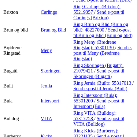
Ring Carlings (Brixton):
Brixton
Carlings
55219357
/
Send e-post
til
Carlings (Brixton)
Ring Brun og Blid (Brun og
Brun og blid
Brun og Blid
blid):
48227000
/
Send e-post
til Brun og Blid (Brun og blid)
Ring Meny (Brødrene
Brødrene
Ringstad):
55301130
/
Send e-
Meny
Ringstad
post
til Meny (Brødrene
Ringstad)
Ring Skoringen (Bugatti):
Bugatti
Skoringen
21079421
/
Send e-post
til
Skoringen (Bugatti)
Ring Jernia (Built):
55317013
/
Built
Jernia
Send e-post
til Jernia (Built)
Ring Intersport (Bula):
Bula
Intersport
55301200
/
Send e-post
til
Intersport (Bula)
Ring VITA (Bulldog):
Bulldog
VITA
55317758
/
Send e-post
til
VITA (Bulldog)
Ring Kicks (Burberry):
Burberry
Kicks
33221135
/
Send e-post
til