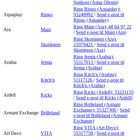
Sunkost (Aqua Oleum)
Ring Ringo (Aquaplay):
Aquaplay
Ringo
93249992
/
Send e-post
til
Ringo (Aquaplay)
Ring Mani (Ara):
48 84 97 22
Ara
Mani
/
Send e-post
til Mani (Ara)
Ring Skoringen (Ara):
Skoringen
21079421
/
Send e-post
til
Skoringen (Ara)
Ring Jernia (Arabia):
Arabia
Jernia
55317013
/
Send e-post
til
Jernia (Arabia)
Ring Kitch'n (Arabia):
Kitch'n
51117126
/
Send e-post
til
Kitch'n (Arabia)
Ring Kicks (Ardell):
33221135
Ardell
Kicks
/
Send e-post
til Kicks (Ardell)
Ring Brilleland (Armani
Exchange):
55327300
/
Send
Armani Exchange
Brilleland
e-post
til Brilleland (Armani
Exchange)
Ring VITA (Art Deco):
Art Deco
VITA
55317758
/
Send e-post
til