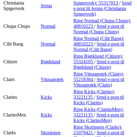
Christiania
Spigerverk):
55317013
/
Send
Jernia
Spigerverk
e-post
til Jernia (Christiania
Spigerverk)
Ring Normal (Chupa Chups):
Chupa Chups
Normal
40810223
/
Send e-post
til
Normal (Chupa Chups)
Ring Normal (Cilit Bang):
Cilit Bang
Normal
40810223
/
Send e-post
til
Normal (Cilit Bang)
Ring Bjørklund (Citizen):
Citizen
Bjørklund
55324105
/
Send e-post
til
Bjørklund (Citizen)
Ring Vitusapotek (Clairs):
Clairs
Vitusapotek
55218384
/
Send e-post
til
Vitusapotek (Clairs)
Ring Kicks (Clarins):
Clarins
Kicks
33221135
/
Send e-post
til
Kicks (Clarins)
Ring Kicks (ClarinsMen):
ClarinsMen
Kicks
33221135
/
Send e-post
til
Kicks (ClarinsMen)
Ring Skoringen (Clarks):
Clarks
Skoringen
21079421
/
Send e-post
til