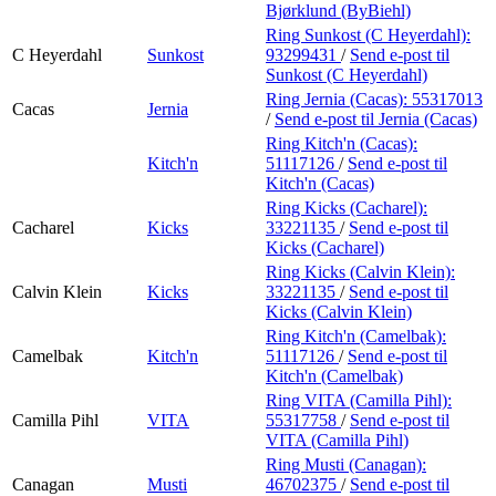
Bjørklund (ByBiehl)
Ring Sunkost (C Heyerdahl):
C Heyerdahl
Sunkost
93299431
/
Send e-post
til
Sunkost (C Heyerdahl)
Ring Jernia (Cacas):
55317013
Cacas
Jernia
/
Send e-post
til Jernia (Cacas)
Ring Kitch'n (Cacas):
Kitch'n
51117126
/
Send e-post
til
Kitch'n (Cacas)
Ring Kicks (Cacharel):
Cacharel
Kicks
33221135
/
Send e-post
til
Kicks (Cacharel)
Ring Kicks (Calvin Klein):
Calvin Klein
Kicks
33221135
/
Send e-post
til
Kicks (Calvin Klein)
Ring Kitch'n (Camelbak):
Camelbak
Kitch'n
51117126
/
Send e-post
til
Kitch'n (Camelbak)
Ring VITA (Camilla Pihl):
Camilla Pihl
VITA
55317758
/
Send e-post
til
VITA (Camilla Pihl)
Ring Musti (Canagan):
Canagan
Musti
46702375
/
Send e-post
til