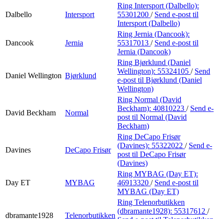
Ring Intersport (Dalbello):
Dalbello
Intersport
55301200
/
Send e-post
til
Intersport (Dalbello)
Ring Jernia (Dancook):
Dancook
Jernia
55317013
/
Send e-post
til
Jernia (Dancook)
Ring Bjørklund (Daniel
Wellington):
55324105
/
Send
Daniel Wellington
Bjørklund
e-post
til Bjørklund (Daniel
Wellington)
Ring Normal (David
Beckham):
40810223
/
Send e-
David Beckham
Normal
post
til Normal (David
Beckham)
Ring DeCapo Frisør
(Davines):
55322022
/
Send e-
Davines
DeCapo Frisør
post
til DeCapo Frisør
(Davines)
Ring MYBAG (Day ET):
Day ET
MYBAG
46913320
/
Send e-post
til
MYBAG (Day ET)
Ring Telenorbutikken
(dbramante1928):
55317612
/
dbramante1928
Telenorbutikken