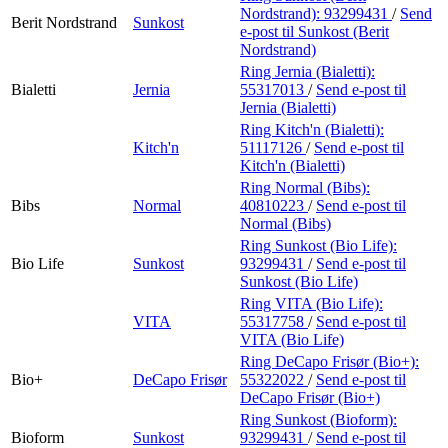
Nordstrand):
93299431
/
Send
Berit Nordstrand
Sunkost
e-post
til Sunkost (Berit
Nordstrand)
Ring Jernia (Bialetti):
Bialetti
Jernia
55317013
/
Send e-post
til
Jernia (Bialetti)
Ring Kitch'n (Bialetti):
Kitch'n
51117126
/
Send e-post
til
Kitch'n (Bialetti)
Ring Normal (Bibs):
Bibs
Normal
40810223
/
Send e-post
til
Normal (Bibs)
Ring Sunkost (Bio Life):
Bio Life
Sunkost
93299431
/
Send e-post
til
Sunkost (Bio Life)
Ring VITA (Bio Life):
VITA
55317758
/
Send e-post
til
VITA (Bio Life)
Ring DeCapo Frisør (Bio+):
Bio+
DeCapo Frisør
55322022
/
Send e-post
til
DeCapo Frisør (Bio+)
Ring Sunkost (Bioform):
Bioform
Sunkost
93299431
/
Send e-post
til