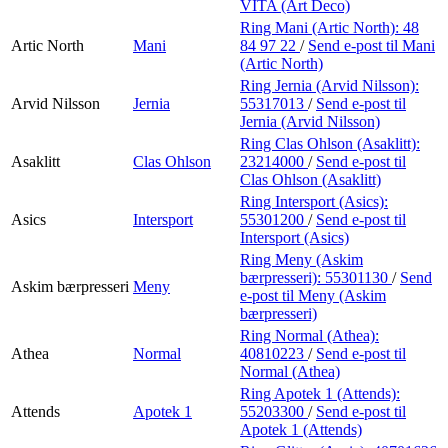
VITA (Art Deco)
Ring Mani (Artic North):
48
Artic North
Mani
84 97 22
/
Send e-post
til Mani
(Artic North)
Ring Jernia (Arvid Nilsson):
Arvid Nilsson
Jernia
55317013
/
Send e-post
til
Jernia (Arvid Nilsson)
Ring Clas Ohlson (Asaklitt):
Asaklitt
Clas Ohlson
23214000
/
Send e-post
til
Clas Ohlson (Asaklitt)
Ring Intersport (Asics):
Asics
Intersport
55301200
/
Send e-post
til
Intersport (Asics)
Ring Meny (Askim
bærpresseri):
55301130
/
Send
Askim bærpresseri
Meny
e-post
til Meny (Askim
bærpresseri)
Ring Normal (Athea):
Athea
Normal
40810223
/
Send e-post
til
Normal (Athea)
Ring Apotek 1 (Attends):
Attends
Apotek 1
55203300
/
Send e-post
til
Apotek 1 (Attends)