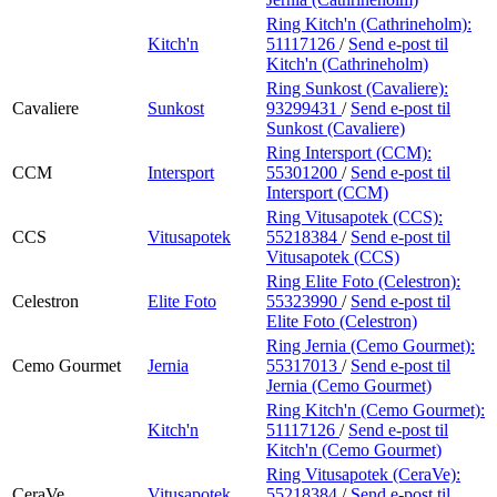
Ring Kitch'n (Cathrineholm):
Kitch'n
51117126
/
Send e-post
til
Kitch'n (Cathrineholm)
Ring Sunkost (Cavaliere):
Cavaliere
Sunkost
93299431
/
Send e-post
til
Sunkost (Cavaliere)
Ring Intersport (CCM):
CCM
Intersport
55301200
/
Send e-post
til
Intersport (CCM)
Ring Vitusapotek (CCS):
CCS
Vitusapotek
55218384
/
Send e-post
til
Vitusapotek (CCS)
Ring Elite Foto (Celestron):
Celestron
Elite Foto
55323990
/
Send e-post
til
Elite Foto (Celestron)
Ring Jernia (Cemo Gourmet):
Cemo Gourmet
Jernia
55317013
/
Send e-post
til
Jernia (Cemo Gourmet)
Ring Kitch'n (Cemo Gourmet):
Kitch'n
51117126
/
Send e-post
til
Kitch'n (Cemo Gourmet)
Ring Vitusapotek (CeraVe):
CeraVe
Vitusapotek
55218384
/
Send e-post
til