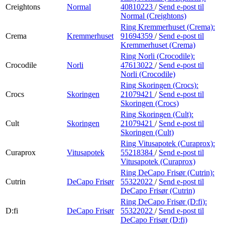
Creightons
Normal
40810223
/
Send e-post
til
Normal (Creightons)
Ring Kremmerhuset (Crema):
Crema
Kremmerhuset
91694359
/
Send e-post
til
Kremmerhuset (Crema)
Ring Norli (Crocodile):
Crocodile
Norli
47613022
/
Send e-post
til
Norli (Crocodile)
Ring Skoringen (Crocs):
Crocs
Skoringen
21079421
/
Send e-post
til
Skoringen (Crocs)
Ring Skoringen (Cult):
Cult
Skoringen
21079421
/
Send e-post
til
Skoringen (Cult)
Ring Vitusapotek (Curaprox):
Curaprox
Vitusapotek
55218384
/
Send e-post
til
Vitusapotek (Curaprox)
Ring DeCapo Frisør (Cutrin):
Cutrin
DeCapo Frisør
55322022
/
Send e-post
til
DeCapo Frisør (Cutrin)
Ring DeCapo Frisør (D:fi):
D:fi
DeCapo Frisør
55322022
/
Send e-post
til
DeCapo Frisør (D:fi)