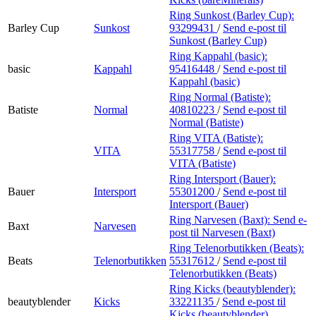
Ring Sunkost (Barley Cup):
Barley Cup
Sunkost
93299431
/
Send e-post
til
Sunkost (Barley Cup)
Ring Kappahl (basic):
basic
Kappahl
95416448
/
Send e-post
til
Kappahl (basic)
Ring Normal (Batiste):
Batiste
Normal
40810223
/
Send e-post
til
Normal (Batiste)
Ring VITA (Batiste):
VITA
55317758
/
Send e-post
til
VITA (Batiste)
Ring Intersport (Bauer):
Bauer
Intersport
55301200
/
Send e-post
til
Intersport (Bauer)
Ring Narvesen (Baxt):
Send e-
Baxt
Narvesen
post
til Narvesen (Baxt)
Ring Telenorbutikken (Beats):
Beats
Telenorbutikken
55317612
/
Send e-post
til
Telenorbutikken (Beats)
Ring Kicks (beautyblender):
beautyblender
Kicks
33221135
/
Send e-post
til
Kicks (beautyblender)