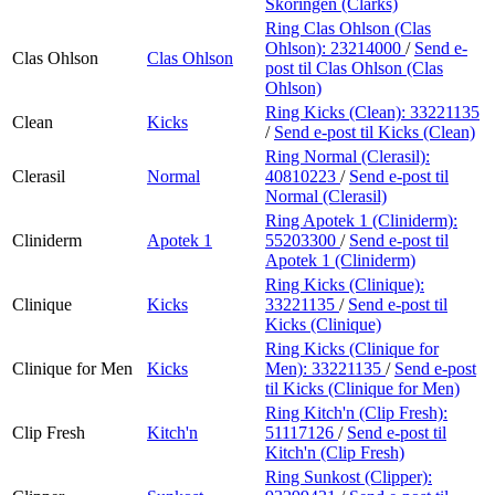
Skoringen (Clarks)
Ring Clas Ohlson (Clas
Ohlson):
23214000
/
Send e-
Clas Ohlson
Clas Ohlson
post
til Clas Ohlson (Clas
Ohlson)
Ring Kicks (Clean):
33221135
Clean
Kicks
/
Send e-post
til Kicks (Clean)
Ring Normal (Clerasil):
Clerasil
Normal
40810223
/
Send e-post
til
Normal (Clerasil)
Ring Apotek 1 (Cliniderm):
Cliniderm
Apotek 1
55203300
/
Send e-post
til
Apotek 1 (Cliniderm)
Ring Kicks (Clinique):
Clinique
Kicks
33221135
/
Send e-post
til
Kicks (Clinique)
Ring Kicks (Clinique for
Clinique for Men
Kicks
Men):
33221135
/
Send e-post
til Kicks (Clinique for Men)
Ring Kitch'n (Clip Fresh):
Clip Fresh
Kitch'n
51117126
/
Send e-post
til
Kitch'n (Clip Fresh)
Ring Sunkost (Clipper):