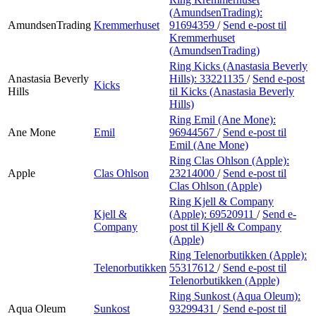
(AmundsenTrading):
AmundsenTrading
Kremmerhuset
91694359
/
Send e-post
til
Kremmerhuset
(AmundsenTrading)
Ring Kicks (Anastasia Beverly
Anastasia Beverly
Hills):
33221135
/
Send e-post
Kicks
Hills
til Kicks (Anastasia Beverly
Hills)
Ring Emil (Ane Mone):
Ane Mone
Emil
96944567
/
Send e-post
til
Emil (Ane Mone)
Ring Clas Ohlson (Apple):
Apple
Clas Ohlson
23214000
/
Send e-post
til
Clas Ohlson (Apple)
Ring Kjell & Company
Kjell &
(Apple):
69520911
/
Send e-
Company
post
til Kjell & Company
(Apple)
Ring Telenorbutikken (Apple):
Telenorbutikken
55317612
/
Send e-post
til
Telenorbutikken (Apple)
Ring Sunkost (Aqua Oleum):
Aqua Oleum
Sunkost
93299431
/
Send e-post
til