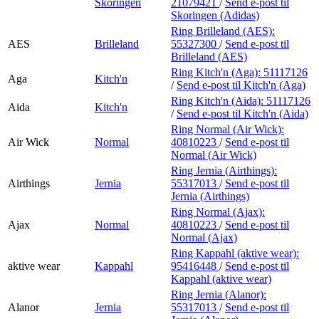
Skoringen
21079421
/
Send e-post
til
Skoringen (Adidas)
Ring Brilleland (AES):
AES
Brilleland
55327300
/
Send e-post
til
Brilleland (AES)
Ring Kitch'n (Aga):
51117126
Aga
Kitch'n
/
Send e-post
til Kitch'n (Aga)
Ring Kitch'n (Aida):
51117126
Aida
Kitch'n
/
Send e-post
til Kitch'n (Aida)
Ring Normal (Air Wick):
Air Wick
Normal
40810223
/
Send e-post
til
Normal (Air Wick)
Ring Jernia (Airthings):
Airthings
Jernia
55317013
/
Send e-post
til
Jernia (Airthings)
Ring Normal (Ajax):
Ajax
Normal
40810223
/
Send e-post
til
Normal (Ajax)
Ring Kappahl (aktive wear):
aktive wear
Kappahl
95416448
/
Send e-post
til
Kappahl (aktive wear)
Ring Jernia (Alanor):
Alanor
Jernia
55317013
/
Send e-post
til