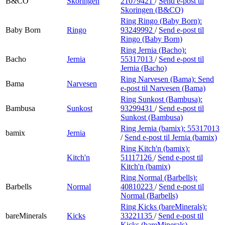
B&CO
Skoringen
21079421
/
Send e-post
til
Skoringen (B&CO)
Ring Ringo (Baby Born):
Baby Born
Ringo
93249992
/
Send e-post
til
Ringo (Baby Born)
Ring Jernia (Bacho):
Bacho
Jernia
55317013
/
Send e-post
til
Jernia (Bacho)
Ring Narvesen (Bama):
Send
Bama
Narvesen
e-post
til Narvesen (Bama)
Ring Sunkost (Bambusa):
Bambusa
Sunkost
93299431
/
Send e-post
til
Sunkost (Bambusa)
Ring Jernia (bamix):
55317013
bamix
Jernia
/
Send e-post
til Jernia (bamix)
Ring Kitch'n (bamix):
Kitch'n
51117126
/
Send e-post
til
Kitch'n (bamix)
Ring Normal (Barbells):
Barbells
Normal
40810223
/
Send e-post
til
Normal (Barbells)
Ring Kicks (bareMinerals):
bareMinerals
Kicks
33221135
/
Send e-post
til
Kicks (bareMinerals)