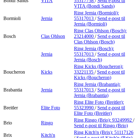
Bondi Sands
VITA
55317758
/
Send e-post
til
VITA (Bondi Sands)
Ring Jernia (Bormioli):
Bormioli
Jernia
55317013
/
Send e-post
til
Jernia (Bormioli)
Ring Clas Ohlson (Bosch):
Bosch
Clas Ohlson
23214000
/
Send e-post
til
Clas Ohlson (Bosch)
Ring Jernia (Bosch):
Jernia
55317013
/
Send e-post
til
Jernia (Bosch)
Ring Kicks (Boucheron):
Boucheron
Kicks
33221135
/
Send e-post
til
Kicks (Boucheron)
Ring Jernia (Brabantia):
Brabantia
Jernia
55317013
/
Send e-post
til
Jernia (Brabantia)
Ring Elite Foto (Breitler):
Breitler
Elite Foto
55323990
/
Send e-post
til
Elite Foto (Breitler)
Ring Ringo (Brio):
93249992
/
Brio
Ringo
Send e-post
til Ringo (Brio)
Ring Kitch'n (Brix):
51117126
Brix
Kitch'n
/
Send e-post
til Kitch'n (Brix)