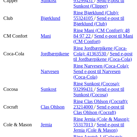
Clipper
Sunkost
93299431
/
Send e-post
til
Sunkost (Clipper)
Ring Bjørklund (Club):
Club
Bjørklund
55324105
/
Send e-post
til
Bjørklund (Club)
Ring Mani (CM Confort):
48
CM Confort
Mani
84 97 22
/
Send e-post
til Mani
(CM Confort)
Ring Jordbærpikene (Coca-
Coca-Cola
Jordbærpikene
Cola):
41363530
/
Send e-post
til Jordbærpikene (Coca-Cola)
Ring Narvesen (Coca-Cola):
Narvesen
Send e-post
til Narvesen
(Coca-Cola)
Ring Sunkost (Cocosa):
Cocosa
Sunkost
93299431
/
Send e-post
til
Sunkost (Cocosa)
Ring Clas Ohlson (Cocraft):
Cocraft
Clas Ohlson
23214000
/
Send e-post
til
Clas Ohlson (Cocraft)
Ring Jernia (Cole & Mason):
Cole & Mason
Jernia
55317013
/
Send e-post
til
Jernia (Cole & Mason)
Ring Apotek 1 (Colgate):