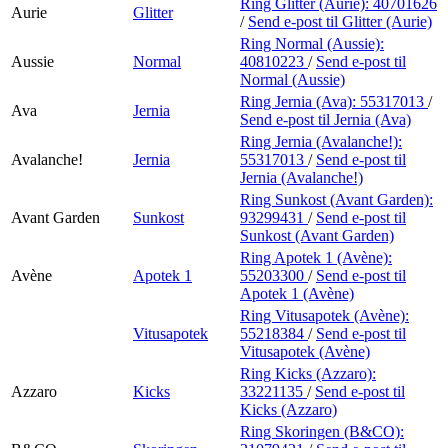
Ring Glitter (Aurie):
40701626
Aurie
Glitter
/
Send e-post
til Glitter (Aurie)
Ring Normal (Aussie):
Aussie
Normal
40810223
/
Send e-post
til
Normal (Aussie)
Ring Jernia (Ava):
55317013
/
Ava
Jernia
Send e-post
til Jernia (Ava)
Ring Jernia (Avalanche!):
Avalanche!
Jernia
55317013
/
Send e-post
til
Jernia (Avalanche!)
Ring Sunkost (Avant Garden):
Avant Garden
Sunkost
93299431
/
Send e-post
til
Sunkost (Avant Garden)
Ring Apotek 1 (Avène):
Avène
Apotek 1
55203300
/
Send e-post
til
Apotek 1 (Avène)
Ring Vitusapotek (Avène):
Vitusapotek
55218384
/
Send e-post
til
Vitusapotek (Avène)
Ring Kicks (Azzaro):
Azzaro
Kicks
33221135
/
Send e-post
til
Kicks (Azzaro)
Ring Skoringen (B&CO):