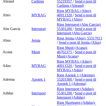
Abrand
Carlings
55219357
/
Send e-post
til
Carlings (Abrand)
Ring MYBAG (Abro):
Abro
MYBAG
46913320
/
Send e-post
til
MYBAG (Abro)
Ring Intersport (Abu Garcia):
Abu Garcia
Intersport
55301200
/
Send e-post
til
Intersport (Abu Garcia)
Ring Jernia (Abus):
55317013
Abus
Jernia
/
Send e-post
til Jernia (Abus)
Ring Musti (Acana):
Acana
Musti
46702375
/
Send e-post
til
Musti (Acana)
Ring MYBAG (Adax):
Adax
MYBAG
46913320
/
Send e-post
til
MYBAG (Adax)
Ring Apotek 1 (Aderma):
Aderma
Apotek 1
55203300
/
Send e-post
til
Apotek 1 (Aderma)
Ring Intersport (Adidas):
Adidas
Intersport
55301200
/
Send e-post
til
Intersport (Adidas)
Ring Skoringen (Adidas):