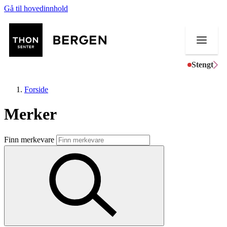
Gå til hovedinnhold
Stengt
Forside
Merker
Butikker
Finn merkevare
Mat og drikke
Helse
Aktiviteter
Tilbud