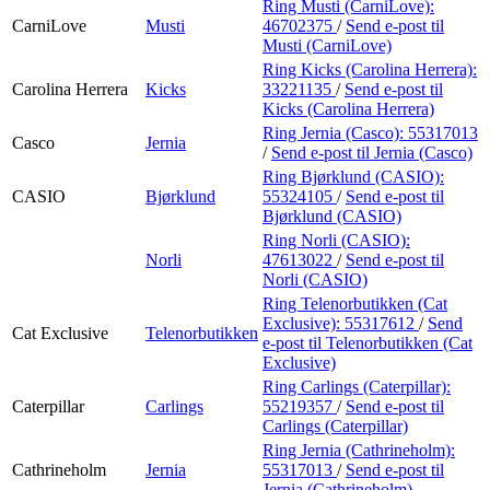
Ring Musti (CarniLove):
CarniLove
Musti
46702375
/
Send e-post
til
Musti (CarniLove)
Ring Kicks (Carolina Herrera):
Carolina Herrera
Kicks
33221135
/
Send e-post
til
Kicks (Carolina Herrera)
Ring Jernia (Casco):
55317013
Casco
Jernia
/
Send e-post
til Jernia (Casco)
Ring Bjørklund (CASIO):
CASIO
Bjørklund
55324105
/
Send e-post
til
Bjørklund (CASIO)
Ring Norli (CASIO):
Norli
47613022
/
Send e-post
til
Norli (CASIO)
Ring Telenorbutikken (Cat
Exclusive):
55317612
/
Send
Cat Exclusive
Telenorbutikken
e-post
til Telenorbutikken (Cat
Exclusive)
Ring Carlings (Caterpillar):
Caterpillar
Carlings
55219357
/
Send e-post
til
Carlings (Caterpillar)
Ring Jernia (Cathrineholm):
Cathrineholm
Jernia
55317013
/
Send e-post
til
Jernia (Cathrineholm)