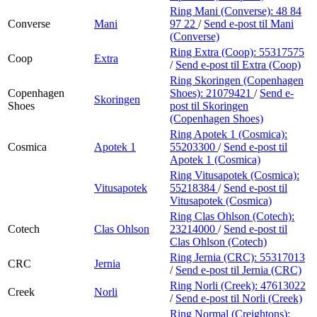
Ring Mani (Converse):
48 84
Converse
Mani
97 22
/
Send e-post
til Mani
(Converse)
Ring Extra (Coop):
55317575
Coop
Extra
/
Send e-post
til Extra (Coop)
Ring Skoringen (Copenhagen
Copenhagen
Shoes):
21079421
/
Send e-
Skoringen
Shoes
post
til Skoringen
(Copenhagen Shoes)
Ring Apotek 1 (Cosmica):
Cosmica
Apotek 1
55203300
/
Send e-post
til
Apotek 1 (Cosmica)
Ring Vitusapotek (Cosmica):
Vitusapotek
55218384
/
Send e-post
til
Vitusapotek (Cosmica)
Ring Clas Ohlson (Cotech):
Cotech
Clas Ohlson
23214000
/
Send e-post
til
Clas Ohlson (Cotech)
Ring Jernia (CRC):
55317013
CRC
Jernia
/
Send e-post
til Jernia (CRC)
Ring Norli (Creek):
47613022
Creek
Norli
/
Send e-post
til Norli (Creek)
Ring Normal (Creightons):