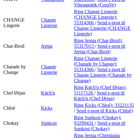
Vitusapotek (CeraVe)
Ring Change Lingerie
(CHANGE Lingerie):
CHANGE
Change
55314366
/
Send e-post
til
Lingerie
Lingerie
Change Lingerie (CHANGE
Lingerie)
Ring Jernia (Char-Broil):
Char-Broil
Jernia
55317013
/
Send e-post
til
Jernia (Char-Broil)
Ring Change Lingerie
(Charade by Change):
Charade by
Change
55314366
/
Send e-post
til
Change
Lingerie
Change Lingerie (Charade by
Change)
Ring Kitch'n (Chef Ørjan):
Chef Ørjan
Kitch'n
51117126
/
Send e-post
til
Kitch'n (Chef Ørjan)
Ring Kicks (Chloé):
33221135
Chloé
Kicks
/
Send e-post
til Kicks (Chloé)
Ring Sunkost (Chokay):
Chokay
Sunkost
93299431
/
Send e-post
til
Sunkost (Chokay)
Ring Jernia (Christiania