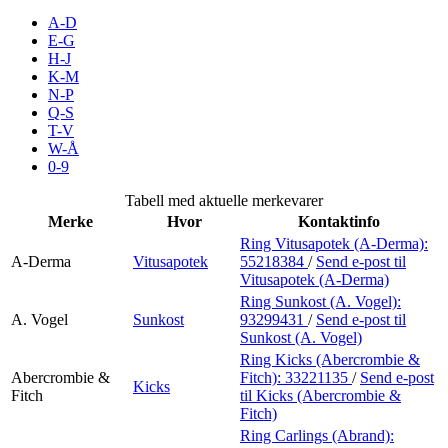
Inspirasjon
A-D
E-G
H-J
K-M
N-P
Søk
Q-S
T-V
W-Å
0-9
Åpningstider
Tabell med aktuelle merkevarer
Merke
Hvor
Kontaktinfo
Praktisk informasjon
Ring Vitusapotek (A-Derma):
A-Derma
Vitusapotek
55218384
/
Send e-post
til
Ledige stillinger
Vitusapotek (A-Derma)
Magasin
Ring Sunkost (A. Vogel):
A. Vogel
Sunkost
93299431
/
Send e-post
til
Sunkost (A. Vogel)
Gavekort
Ring Kicks (Abercrombie &
Finn frem
Abercrombie &
Fitch):
33221135
/
Send e-post
Kicks
Fitch
til Kicks (Abercrombie &
Fitch)
Ring Carlings (Abrand):