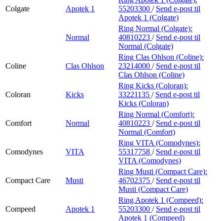
Colgate
Apotek 1
55203300
/
Send e-post
til
Apotek 1 (Colgate)
Ring Normal (Colgate):
Normal
40810223
/
Send e-post
til
Normal (Colgate)
Ring Clas Ohlson (Coline):
Coline
Clas Ohlson
23214000
/
Send e-post
til
Clas Ohlson (Coline)
Ring Kicks (Coloran):
Coloran
Kicks
33221135
/
Send e-post
til
Kicks (Coloran)
Ring Normal (Comfort):
Comfort
Normal
40810223
/
Send e-post
til
Normal (Comfort)
Ring VITA (Comodynes):
Comodynes
VITA
55317758
/
Send e-post
til
VITA (Comodynes)
Ring Musti (Compact Care):
Compact Care
Musti
46702375
/
Send e-post
til
Musti (Compact Care)
Ring Apotek 1 (Compeed):
Compeed
Apotek 1
55203300
/
Send e-post
til
Apotek 1 (Compeed)