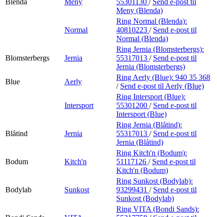
Blenda
Meny
55301130
/
Send e-post
til
Meny (Blenda)
Ring Normal (Blenda):
Normal
40810223
/
Send e-post
til
Normal (Blenda)
Ring Jernia (Blomsterbergs):
Blomsterbergs
Jernia
55317013
/
Send e-post
til
Jernia (Blomsterbergs)
Ring Aerly (Blue):
940 35 368
Blue
Aerly
/
Send e-post
til Aerly (Blue)
Ring Intersport (Blue):
Intersport
55301200
/
Send e-post
til
Intersport (Blue)
Ring Jernia (Blåtind):
Blåtind
Jernia
55317013
/
Send e-post
til
Jernia (Blåtind)
Ring Kitch'n (Bodum):
Bodum
Kitch'n
51117126
/
Send e-post
til
Kitch'n (Bodum)
Ring Sunkost (Bodylab):
Bodylab
Sunkost
93299431
/
Send e-post
til
Sunkost (Bodylab)
Ring VITA (Bondi Sands):