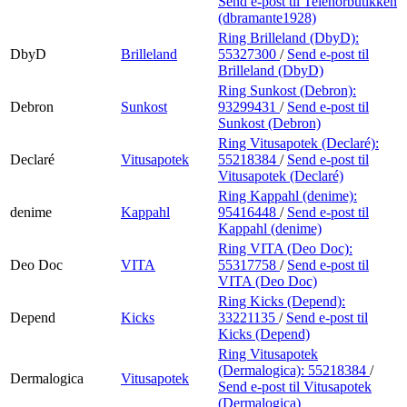
Send e-post
til Telenorbutikken
(dbramante1928)
Ring Brilleland (DbyD):
DbyD
Brilleland
55327300
/
Send e-post
til
Brilleland (DbyD)
Ring Sunkost (Debron):
Debron
Sunkost
93299431
/
Send e-post
til
Sunkost (Debron)
Ring Vitusapotek (Declaré):
Declaré
Vitusapotek
55218384
/
Send e-post
til
Vitusapotek (Declaré)
Ring Kappahl (denime):
denime
Kappahl
95416448
/
Send e-post
til
Kappahl (denime)
Ring VITA (Deo Doc):
Deo Doc
VITA
55317758
/
Send e-post
til
VITA (Deo Doc)
Ring Kicks (Depend):
Depend
Kicks
33221135
/
Send e-post
til
Kicks (Depend)
Ring Vitusapotek
(Dermalogica):
55218384
/
Dermalogica
Vitusapotek
Send e-post
til Vitusapotek
(Dermalogica)