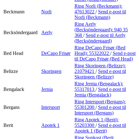
Ring Norli (Beckmann):
Beckmann
Norli
47613022
/
Send e-post
til
Norli (Beckmann)
Ring Aerly
(Becksöndergaard):
940 35
Becksöndergaard
Aerly
368
/
Send e-post
til Aerly
(Becksöndergaard)
Ring DeCapo Frisør (Bed
Bed Head
DeCapo Frisør
Head):
55322022
/
Send e-post
til DeCapo Frisør (Bed Head)
Ring Skoringen (Belizze):
Belizze
Skoringen
21079421
/
Send e-post
til
Skoringen (Belizze)
Ring Jernia (Bengalack):
Bengalack
Jernia
55317013
/
Send e-post
til
Jernia (Bengalack)
Ring Intersport (Bergans):
Bergans
Intersport
55301200
/
Send e-post
til
Intersport (Bergans)
Ring Apotek 1 (Berit):
Berit
Apotek 1
55203300
/
Send e-post
til
Apotek 1 (Berit)
Ring Sunkost (Berit