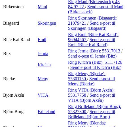
Ring Mani (Birkenstock):
48
Birkenstock
Mani
84 97 22
/
Send e-post
til Mani
(Birkenstock)
Ring Skoringen (Bisgaard):
Bisgaard
Skoringen
21079421
/
Send e-post
til
Skoringen (Bisgaard)
Ring Emil (Bitte Kai Rand):
Bitte Kai Rand
Emil
96944567
/
Send e-post
til
Emil (Bitte Kai Rand)
Ring Jernia (Bitz):
55317013
/
Bitz
Jernia
Send e-post
til Jernia (Bitz)
Ring Kitch'n (Bitz):
51117126
Kitch'n
/
Send e-post
til Kitch'n (Bitz)
Ring Meny (Bjerke):
Bjerke
Meny
55301130
/
Send e-post
til
Meny (Bjerke)
Ring VITA (Björn Axén):
Björn Axén
VITA
55317758
/
Send e-post
til
VITA (Björn Axén)
Ring Brilleland (Björn Borg):
Björn Borg
Brilleland
55327300
/
Send e-post
til
Brilleland (Björn Borg)
Ring Meny (Blenda):