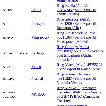
Jernia (Alanor)
Ring Evidia (Aleris):
Aleris
Evidia
22434343
/
Send e-post
til
Evidia (Aleris)
Ring Intersport (Alfa):
Alfa
Intersport
55301200
/
Send e-post
til
Intersport (Alfa)
Ring Vitusapotek (Allévo):
Allévo
Vitusapotek
55218384
/
Send e-post
til
Vitusapotek (Allévo)
Ring Carlings (Alpha
industries):
55219357
/
Send e-
Alpha industries
Carlings
post
til Carlings (Alpha
industries)
Ring Match (Alvo):
45355221
Alvo
Match
/
Send e-post
til Match (Alvo)
Ring Normal (Always):
Always
Normal
40810223
/
Send e-post
til
Normal (Always)
Ring MYBAG (American
American
Tourister):
46913320
/
Send e-
MYBAG
Tourister
post
til MYBAG (American
Tourister)
Ring Kremmerhuset