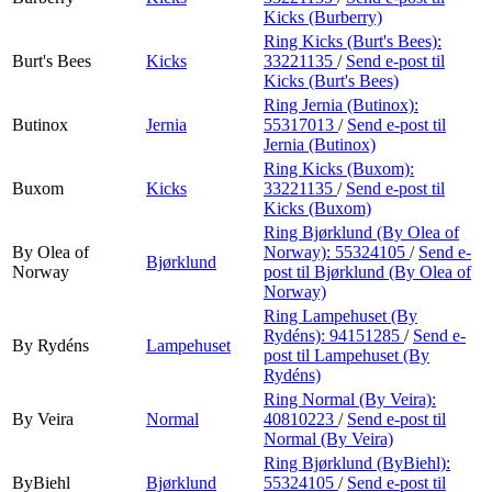
Kicks (Burberry)
Ring Kicks (Burt's Bees):
Burt's Bees
Kicks
33221135
/
Send e-post
til
Kicks (Burt's Bees)
Ring Jernia (Butinox):
Butinox
Jernia
55317013
/
Send e-post
til
Jernia (Butinox)
Ring Kicks (Buxom):
Buxom
Kicks
33221135
/
Send e-post
til
Kicks (Buxom)
Ring Bjørklund (By Olea of
By Olea of
Norway):
55324105
/
Send e-
Bjørklund
Norway
post
til Bjørklund (By Olea of
Norway)
Ring Lampehuset (By
Rydéns):
94151285
/
Send e-
By Rydéns
Lampehuset
post
til Lampehuset (By
Rydéns)
Ring Normal (By Veira):
By Veira
Normal
40810223
/
Send e-post
til
Normal (By Veira)
Ring Bjørklund (ByBiehl):
ByBiehl
Bjørklund
55324105
/
Send e-post
til