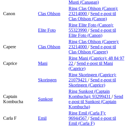
Musti (Canagan)
Ring Clas Ohlson (Canon):
Canon
Clas Ohlson
23214000
/
Send e-post
til
Clas Ohlson (Canon)
Ring Elite Foto (Canon):
Elite Foto
55323990
/
Send e-post
til
Elite Foto (Canon)
Ring Clas Ohlson (Capere):
Capere
Clas Ohlson
23214000
/
Send e-post
til
Clas Ohlson (Capere)
Ring Mani (Caprice):
48 84 97
Caprice
Mani
22
/
Send e-post
til Mani
(Caprice)
Ring Skoringen (Caprice):
Skoringen
21079421
/
Send e-post
til
Skoringen (Caprice)
Ring Sunkost (Captain
Captain
Kombucha):
93299431
/
Send
Sunkost
Kombucha
e-post
til Sunkost (Captain
Kombucha)
Ring Emil (Carla F):
Carla F
Emil
96944567
/
Send e-post
til
Emil (Carla F)