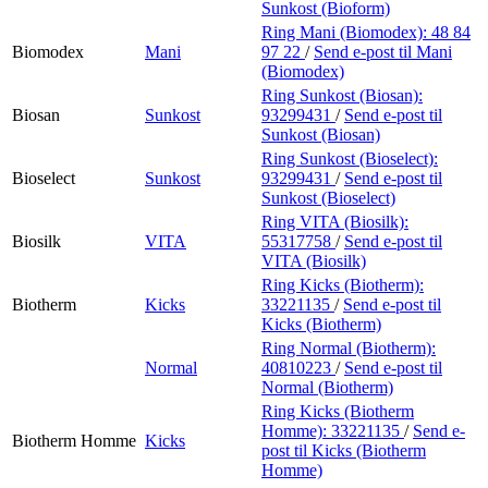
Sunkost (Bioform)
Ring Mani (Biomodex):
48 84
Biomodex
Mani
97 22
/
Send e-post
til Mani
(Biomodex)
Ring Sunkost (Biosan):
Biosan
Sunkost
93299431
/
Send e-post
til
Sunkost (Biosan)
Ring Sunkost (Bioselect):
Bioselect
Sunkost
93299431
/
Send e-post
til
Sunkost (Bioselect)
Ring VITA (Biosilk):
Biosilk
VITA
55317758
/
Send e-post
til
VITA (Biosilk)
Ring Kicks (Biotherm):
Biotherm
Kicks
33221135
/
Send e-post
til
Kicks (Biotherm)
Ring Normal (Biotherm):
Normal
40810223
/
Send e-post
til
Normal (Biotherm)
Ring Kicks (Biotherm
Homme):
33221135
/
Send e-
Biotherm Homme
Kicks
post
til Kicks (Biotherm
Homme)