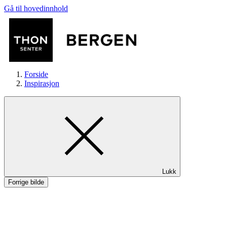
Gå til hovedinnhold
Forside
Inspirasjon
Butikker
Lukk
Mat og drikke
Forrige bilde
Helse