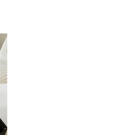
Inspirasjon
Søk
Åpningstider
Praktisk informasjon
Ledige stillinger
Magasin
Gavekort
Finn frem