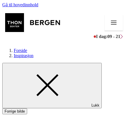
Gå til hovedinnhold
I dag:
09 - 21
Forside
Inspirasjon
Butikker
Mat og drikke
Helse
Lukk
Aktiviteter
Forrige bilde
Tilbud