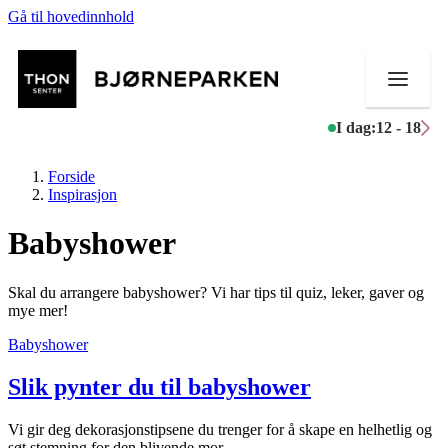
Gå til hovedinnhold
I dag:
12 - 18
Forside
Inspirasjon
Babyshower
Butikker
Skal du arrangere babyshower? Vi har tips til quiz, leker, gaver og
Mat og drikke
mye mer!
Babyshower
Aktiviteter
Slik pynter du til babyshower
Tilbud
Inspirasjon
Vi gir deg dekorasjonstipsene du trenger for å skape en helhetlig og
søt stemning for den blivende mor.