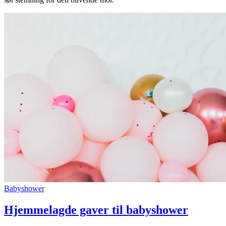
Søk
Åpningstider
Praktisk informasjon
Ledige stillinger
Magasin
Gavekort
Finn frem
Babyshower
Hjemmelagde gaver til babyshower