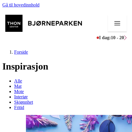
Gå til hovedinnhold
I dag:
10 - 20
Forside
Inspirasjon
Butikker
Alle
Mat
Mat og drikke
Mote
Interiør
Skjønnhet
Aktiviteter
Fritid
Tilbud
Inspirasjon