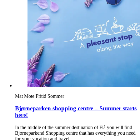
Søk
Åpningstider
Praktisk informasjon
Ledige stillinger
Magasin
Gavekort
Mat
Mote
Fritid
Sommer
Finn frem
Bjørneparken shopping centre – Summer starts
here!
In the middle of the summer destination of Flå you will find
Bjørneparkend Shopping centre that has everything you need
for your vacation and travel.