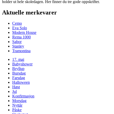
holder ut hele skoledagen. Her finner du tre gode oppskrifter.
Aktuelle merkevarer
Cemo
Eva Solo
Modern House
Rema 1000
Sabor
Stanley
Tramontina
17. mai
Babyshower
Bryllup
Bursdag
Farsdag
Halloween
Høst
Jul
Konfirmasjon
Morsdag
Nyttår
Påske