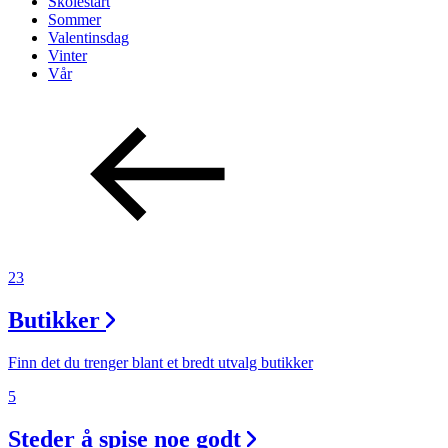
Skolestart
Sommer
Valentinsdag
Vinter
Vår
23
Butikker
Finn det du trenger blant et bredt utvalg butikker
5
Steder å spise noe godt