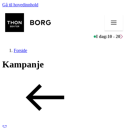
Gå til hovedinnhold
I dag:
10 - 20
Forside
Kampanje
Butikker
Mat og drikke
Aktiviteter
Tilbud
Inspirasjon
57