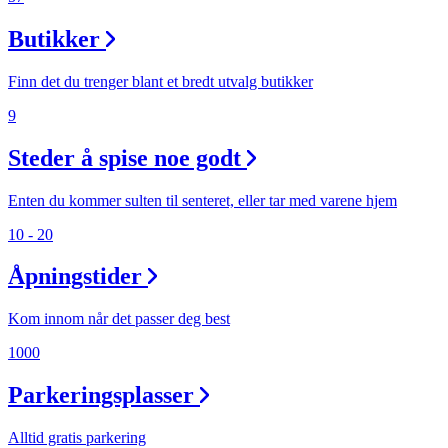
Butikker
Søk
Finn det du trenger blant et bredt utvalg butikker
9
Åpningstider
Steder å spise noe godt
Praktisk informasjon
Enten du kommer sulten til senteret, eller tar med varene hjem
Ledige stillinger
10 - 20
Magasin
Åpningstider
Gavekort
Kom innom når det passer deg best
Finn frem
1000
Parkeringsplasser
Alltid gratis parkering