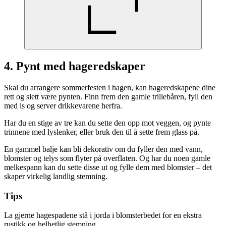
4. Pynt med hageredskaper
Skal du arrangere sommerfesten i hagen, kan hageredskapene dine
rett og slett være pynten. Finn frem den gamle trillebåren, fyll den
med is og server drikkevarene herfra.
Har du en stige av tre kan du sette den opp mot veggen, og pynte
trinnene med lyslenker, eller bruk den til å sette frem glass på.
En gammel balje kan bli dekorativ om du fyller den med vann,
blomster og telys som flyter på overflaten. Og har du noen gamle
melkespann kan du sette disse ut og fylle dem med blomster – det
skaper virkelig landlig stemning.
Tips
La gjerne hagespadene stå i jorda i blomsterbedet for en ekstra
rustikk og helhetlig stemning.