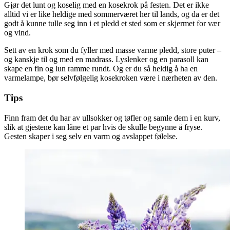
Gjør det lunt og koselig med en kosekrok på festen. Det er ikke
alltid vi er like heldige med sommerværet her til lands, og da er det
godt å kunne tulle seg inn i et pledd et sted som er skjermet for vær
og vind.
Sett av en krok som du fyller med masse varme pledd, store puter –
og kanskje til og med en madrass. Lyslenker og en parasoll kan
skape en fin og lun ramme rundt. Og er du så heldig å ha en
varmelampe, bør selvfølgelig kosekroken være i nærheten av den.
Tips
Finn fram det du har av ullsokker og tøfler og samle dem i en kurv,
slik at gjestene kan låne et par hvis de skulle begynne å fryse.
Gesten skaper i seg selv en varm og avslappet følelse.