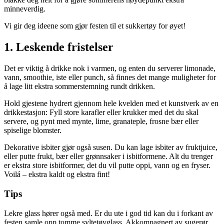
minneverdig.
Vi gir deg ideene som gjør festen til et sukkertøy for øyet!
1. Leskende fristelser
Det er viktig å drikke nok i varmen, og enten du serverer limonade,
vann, smoothie, iste eller punch, så finnes det mange muligheter for
å lage litt ekstra sommerstemning rundt drikken.
Hold gjestene hydrert gjennom hele kvelden med et kunstverk av en
drikkestasjon: Fyll store karafler eller krukker med det du skal
servere, og pynt med mynte, lime, granateple, frosne bær eller
spiselige blomster.
Dekorative isbiter gjør også susen. Du kan lage isbiter av fruktjuice,
eller putte frukt, bær eller grønnsaker i isbitformene. Alt du trenger
er ekstra store isbitformer, det du vil putte oppi, vann og en fryser.
Voilá – ekstra kaldt og ekstra fint!
Tips
Lekre glass hører også med. Er du ute i god tid kan du i forkant av
festen samle opp tomme syltetøyglass. Akkompagnert av sugerør,