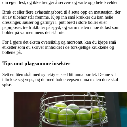
din egen fest, og ikke trenger å servere og varte opp hele kvelden.
Bruk et eller flere avlastningsbord til å sette opp en matstasjon, der
alt av tilbehør står fremme. Kjøp inn små krukker du kan helle
dressinger, sauser og garnityr i, putt brød i store boller eller
papirposer, tre fruktbiter på spyd, og varm maten i noe ildfast som
holder på varmen mens det står ute.
For å gjøre det ekstra oversiktlig og morsomt, kan du kjøpe små
etiketter som du skriver innholdet i de forskjellige krukkene og
bollene på.
Tips mot plagsomme insekter
Sett en liten skål med syltetøy et sted litt unna bordet. Denne vil
tiltrekke seg veps, og dermed holde vepsen unna maten dere skal
spise.