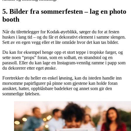
5. Bilder fra sommerfesten – lag en photo
booth
Når du tilrettelegger for Kodak-øyeblikk, sørger du for at festen
huskes i lang tid – og du får et dekorativt element i samme slengen.
Sett av en egen vegg eller et lite område hvor det kan tas bilder.
Du kan for eksempel henge opp et stort teppe i tropiske farger, og
sette noen “props” foran, som en solhatt, en strandstol og en
parasoll. Eller du kan lage en Instagram-vennlig ramme i papp som
du dekorerer etter eget ønske.
Foretrekker du heller en enkel løsning, kan du isteden handle inn
morsomme papirfigurer på pinne som gjestene kan holde foran
ansiktet, hatter, oppblåsbare badeleker og annet som gir den
sommerlige følelsen.