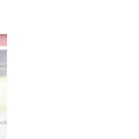
Søk
Åpningstider
Praktisk informasjon
Ledige stillinger
Magasin
Gavekort
Finn frem