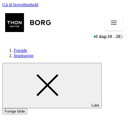
Gå til hovedinnhold
I dag:
10 - 20
Forside
Inspirasjon
Butikker
Mat og drikke
Aktiviteter
Lukk
Tilbud
Forrige bilde
Inspirasjon