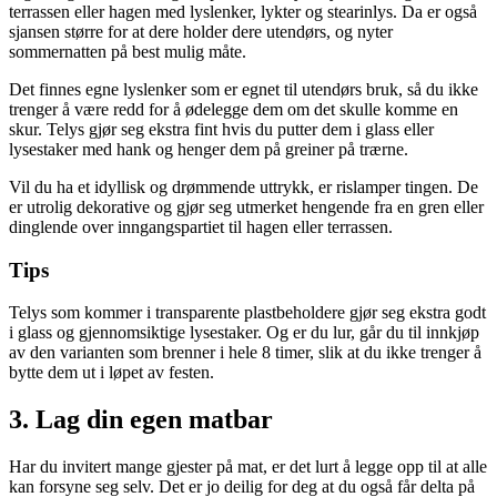
terrassen eller hagen med lyslenker, lykter og stearinlys. Da er også
sjansen større for at dere holder dere utendørs, og nyter
sommernatten på best mulig måte.
Det finnes egne lyslenker som er egnet til utendørs bruk, så du ikke
trenger å være redd for å ødelegge dem om det skulle komme en
skur. Telys gjør seg ekstra fint hvis du putter dem i glass eller
lysestaker med hank og henger dem på greiner på trærne.
Vil du ha et idyllisk og drømmende uttrykk, er rislamper tingen. De
er utrolig dekorative og gjør seg utmerket hengende fra en gren eller
dinglende over inngangspartiet til hagen eller terrassen.
Tips
Telys som kommer i transparente plastbeholdere gjør seg ekstra godt
i glass og gjennomsiktige lysestaker. Og er du lur, går du til innkjøp
av den varianten som brenner i hele 8 timer, slik at du ikke trenger å
bytte dem ut i løpet av festen.
3. Lag din egen matbar
Har du invitert mange gjester på mat, er det lurt å legge opp til at alle
kan forsyne seg selv. Det er jo deilig for deg at du også får delta på