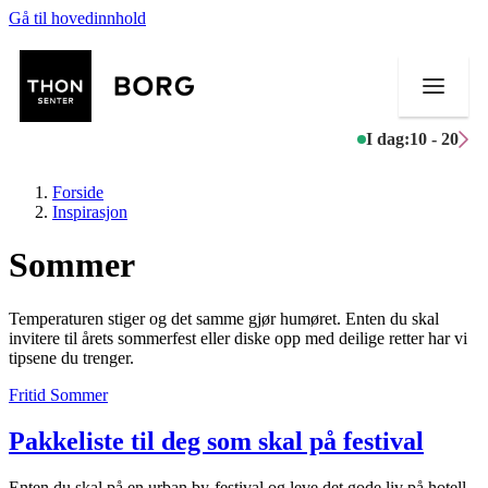
Gå til hovedinnhold
I dag:
10 - 20
Forside
Inspirasjon
Sommer
Butikker
Temperaturen stiger og det samme gjør humøret. Enten du skal
Mat og drikke
invitere til årets sommerfest eller diske opp med deilige retter har vi
tipsene du trenger.
Aktiviteter
Fritid
Sommer
Tilbud
Pakkeliste til deg som skal på festival
Inspirasjon
Enten du skal på en urban by-festival og leve det gode liv på hotell,