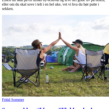
eller om du skal sove i telt i en hel uke, vet vi hva du bør putte i
sekken.
Søk
Åpningstider
Praktisk informasjon
Ledige stillinger
Magasin
Gavekort
Finn frem
Fritid
Sommer