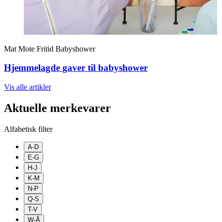
Mat
Mote
Fritid
Babyshower
Hjemmelagde gaver til babyshower
Vis alle
artikler
Aktuelle merkevarer
Alfabetisk filter
A-D
E-G
H-J
K-M
N-P
Q-S
T-V
W-Å