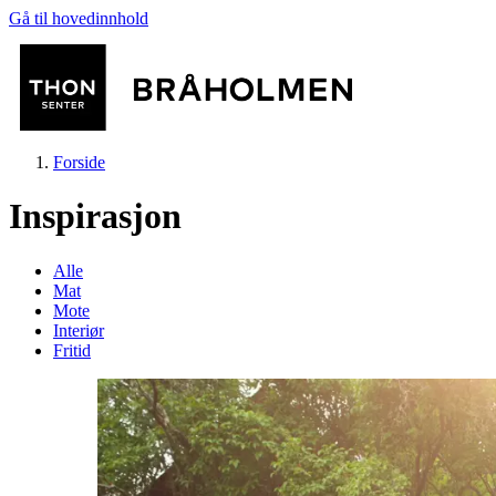
Gå til hovedinnhold
Forside
Inspirasjon
Alle
Mat
Mote
Butikker
Interiør
Fritid
Mat og drikke
Aktiviteter