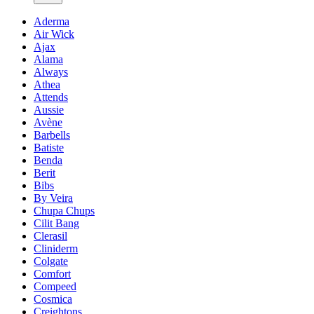
Aderma
Air Wick
Ajax
Alama
Always
Athea
Attends
Aussie
Avène
Barbells
Batiste
Benda
Berit
Bibs
By Veira
Chupa Chups
Cilit Bang
Clerasil
Cliniderm
Colgate
Comfort
Compeed
Cosmica
Creightons