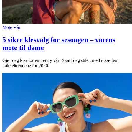
Mote
Vår
5 sikre klesvalg for sesongen – vårens
mote til dame
Gjør deg klar for en trendy vår! Skaff deg stilen med disse fem
nøkkeltrendene for 2026.