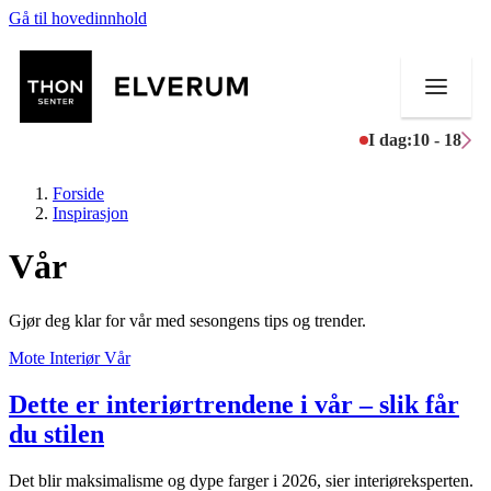
Gå til hovedinnhold
I dag:
10 - 18
Forside
Inspirasjon
Vår
Butikker
Gjør deg klar for vår med sesongens tips og trender.
Mat og drikke
Mote
Interiør
Vår
Aktiviteter
Dette er interiørtrendene i vår – slik får
Tilbud
du stilen
Merker
Det blir maksimalisme og dype farger i 2026, sier interiøreksperten.