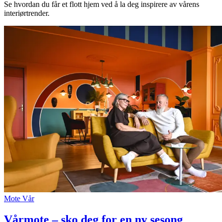
Se hvordan du får et flott hjem ved å la deg inspirere av vårens
Inspirasjon
interiørtrender.
Søk
Åpningstider
Praktisk informasjon
Ledige stillinger
Magasin
Gavekort
Finn frem
Mote
Vår
Vårmote – sko deg for en ny sesong