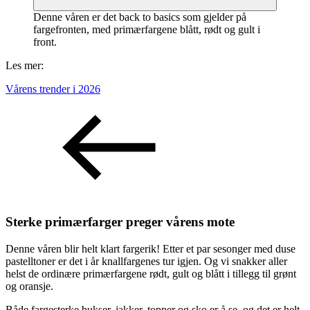
Denne våren er det back to basics som gjelder på
fargefronten, med primærfargene blått, rødt og gult i
front.
Les mer:
Vårens trender i 2026
Sterke primærfarger preger vårens mote
Denne våren blir helt klart fargerik! Etter et par sesonger med duse
pastelltoner er det i år knallfargenes tur igjen. Og vi snakker aller
helst de ordinære primærfargene rødt, gult og blått i tillegg til grønt
og oransje.
Både fargesterke bukser, jakker, topper og sko er å se, og det er helt