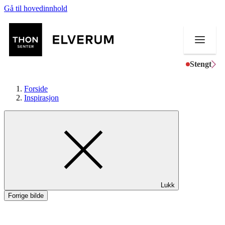
Gå til hovedinnhold
Stengt
Forside
Inspirasjon
Butikker
Mat og drikke
Aktiviteter
Lukk
Tilbud
Forrige bilde
Merker