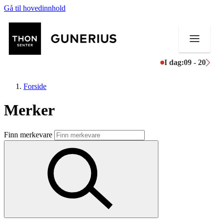
Gå til hovedinnhold
I dag:
09 - 20
Forside
Merker
Butikker
Finn merkevare
Mat og drikke
Helse
Aktiviteter
Tilbud