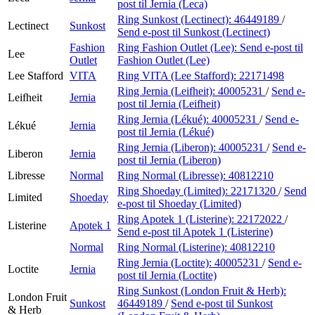
post
til Jernia (Leca)
Ring Sunkost (Lectinect):
46449189
/
Lectinect
Sunkost
Send e-post
til Sunkost (Lectinect)
Fashion
Ring Fashion Outlet (Lee):
Send e-post
til
Lee
Outlet
Fashion Outlet (Lee)
Lee Stafford
VITA
Ring VITA (Lee Stafford):
22171498
Ring Jernia (Leifheit):
40005231
/
Send e-
Leifheit
Jernia
post
til Jernia (Leifheit)
Ring Jernia (Lékué):
40005231
/
Send e-
Lékué
Jernia
post
til Jernia (Lékué)
Ring Jernia (Liberon):
40005231
/
Send e-
Liberon
Jernia
post
til Jernia (Liberon)
Libresse
Normal
Ring Normal (Libresse):
40812210
Ring Shoeday (Limited):
22171320
/
Send
Limited
Shoeday
e-post
til Shoeday (Limited)
Ring Apotek 1 (Listerine):
22172022
/
Listerine
Apotek 1
Send e-post
til Apotek 1 (Listerine)
Normal
Ring Normal (Listerine):
40812210
Ring Jernia (Loctite):
40005231
/
Send e-
Loctite
Jernia
post
til Jernia (Loctite)
Ring Sunkost (London Fruit & Herb):
London Fruit
Sunkost
46449189
/
Send e-post
til Sunkost
& Herb