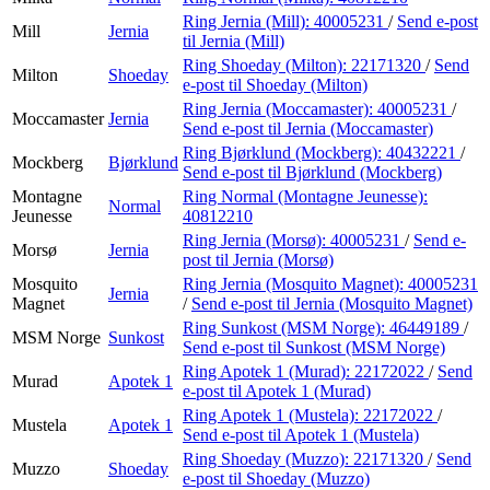
Ring Jernia (Mill):
40005231
/
Send e-post
Mill
Jernia
til Jernia (Mill)
Ring Shoeday (Milton):
22171320
/
Send
Milton
Shoeday
e-post
til Shoeday (Milton)
Ring Jernia (Moccamaster):
40005231
/
Moccamaster
Jernia
Send e-post
til Jernia (Moccamaster)
Ring Bjørklund (Mockberg):
40432221
/
Mockberg
Bjørklund
Send e-post
til Bjørklund (Mockberg)
Montagne
Ring Normal (Montagne Jeunesse):
Normal
Jeunesse
40812210
Ring Jernia (Morsø):
40005231
/
Send e-
Morsø
Jernia
post
til Jernia (Morsø)
Mosquito
Ring Jernia (Mosquito Magnet):
40005231
Jernia
Magnet
/
Send e-post
til Jernia (Mosquito Magnet)
Ring Sunkost (MSM Norge):
46449189
/
MSM Norge
Sunkost
Send e-post
til Sunkost (MSM Norge)
Ring Apotek 1 (Murad):
22172022
/
Send
Murad
Apotek 1
e-post
til Apotek 1 (Murad)
Ring Apotek 1 (Mustela):
22172022
/
Mustela
Apotek 1
Send e-post
til Apotek 1 (Mustela)
Ring Shoeday (Muzzo):
22171320
/
Send
Muzzo
Shoeday
e-post
til Shoeday (Muzzo)