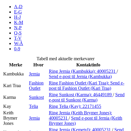
Inspirasjon
A-D
E-G
H-J
K-M
N-P
Søk
Q-S
T-V
W-Å
0-9
Åpningstider
Tabell med aktuelle merkevarer
Merke
Hvor
Kontaktinfo
Praktisk informasjon
Ring Jernia (Kambukka):
40005231
/
Kambukka
Jernia
Send e-post
til Jernia (Kambukka)
Ledige stillinger
Fashion
Ring Fashion Outlet (Kari Traa):
Send e-
Kari Traa
Magasin
Outlet
post
til Fashion Outlet (Kari Traa)
Ring Sunkost (Karma):
46449189
/
Send
Karma
Sunkost
Gavekort
e-post
til Sunkost (Karma)
Kay
Telia
Ring Telia (Kay):
22171455
Finn frem
Keith
Ring Jernia (Keith Brymer Jones):
Brymer
Jernia
40005231
/
Send e-post
til Jernia (Keith
Min Shopping-app
Jones
Brymer Jones)
Ring Jernia (Kemetyl):
40005231
/
Send