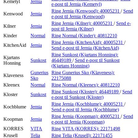
Kemetyl
Jernia
e-post
til Jernia (Kemetyl)
Ring Jernia (Kenwood):
40005231
/
Send
Kenwood
Jernia
e-post
til Jernia (Kenwood)
Ring Jernia (Kilner):
40005231
/
Send e-
Kilner
Jernia
post
til Jernia (Kilner)
Kinder
Normal
Ring Normal (Kinder):
40812210
Ring Jernia (KitchenAid):
40005231
/
KitchenAid
Jernia
Send e-post
til Jernia (KitchenAid)
Ring Sunkost (Kjartans Honning):
Kjartans
Sunkost
46449189
/
Send e-post
til Sunkost
Honning
(Kjartans Honning)
Gunerius
Ring Gunerius Sko (Klaveness):
Klaveness
Sko
22175088
Kleenex
Normal
Ring Normal (Kleenex):
40812210
Ring Sunkost (Kloster):
46449189
/
Send
Kloster
Sunkost
e-post
til Sunkost (Kloster)
Ring Jernia (Kochblume):
40005231
/
Kochblume
Jernia
Send e-post
til Jernia (Kochblume)
Ring Jernia (Koopman):
40005231
/
Send
Koopman
Jernia
e-post
til Jernia (Koopman)
KORRES
VITA
Ring VITA (KORRES):
22171498
Krusell
Telia
Ring Telia (Krusell):
22171455