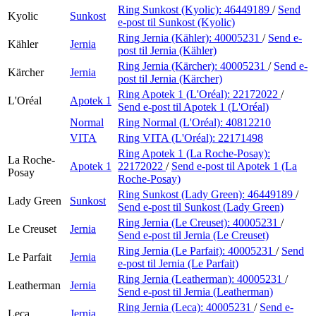
Ring Sunkost (Kyolic):
46449189
/
Send
Kyolic
Sunkost
e-post
til Sunkost (Kyolic)
Ring Jernia (Kähler):
40005231
/
Send e-
Kähler
Jernia
post
til Jernia (Kähler)
Ring Jernia (Kärcher):
40005231
/
Send e-
Kärcher
Jernia
post
til Jernia (Kärcher)
Ring Apotek 1 (L'Oréal):
22172022
/
L'Oréal
Apotek 1
Send e-post
til Apotek 1 (L'Oréal)
Normal
Ring Normal (L'Oréal):
40812210
VITA
Ring VITA (L'Oréal):
22171498
Ring Apotek 1 (La Roche-Posay):
La Roche-
Apotek 1
22172022
/
Send e-post
til Apotek 1 (La
Posay
Roche-Posay)
Ring Sunkost (Lady Green):
46449189
/
Lady Green
Sunkost
Send e-post
til Sunkost (Lady Green)
Ring Jernia (Le Creuset):
40005231
/
Le Creuset
Jernia
Send e-post
til Jernia (Le Creuset)
Ring Jernia (Le Parfait):
40005231
/
Send
Le Parfait
Jernia
e-post
til Jernia (Le Parfait)
Ring Jernia (Leatherman):
40005231
/
Leatherman
Jernia
Send e-post
til Jernia (Leatherman)
Ring Jernia (Leca):
40005231
/
Send e-
Leca
Jernia