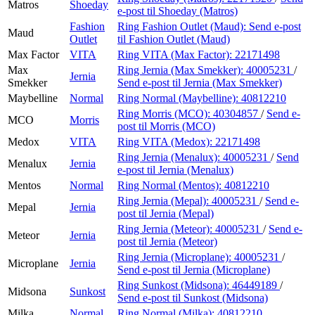
Matros
Shoeday
e-post
til Shoeday (Matros)
Fashion
Ring Fashion Outlet (Maud):
Send e-post
Maud
Outlet
til Fashion Outlet (Maud)
Max Factor
VITA
Ring VITA (Max Factor):
22171498
Max
Ring Jernia (Max Smekker):
40005231
/
Jernia
Smekker
Send e-post
til Jernia (Max Smekker)
Maybelline
Normal
Ring Normal (Maybelline):
40812210
Ring Morris (MCO):
40304857
/
Send e-
MCO
Morris
post
til Morris (MCO)
Medox
VITA
Ring VITA (Medox):
22171498
Ring Jernia (Menalux):
40005231
/
Send
Menalux
Jernia
e-post
til Jernia (Menalux)
Mentos
Normal
Ring Normal (Mentos):
40812210
Ring Jernia (Mepal):
40005231
/
Send e-
Mepal
Jernia
post
til Jernia (Mepal)
Ring Jernia (Meteor):
40005231
/
Send e-
Meteor
Jernia
post
til Jernia (Meteor)
Ring Jernia (Microplane):
40005231
/
Microplane
Jernia
Send e-post
til Jernia (Microplane)
Ring Sunkost (Midsona):
46449189
/
Midsona
Sunkost
Send e-post
til Sunkost (Midsona)
Milka
Normal
Ring Normal (Milka):
40812210