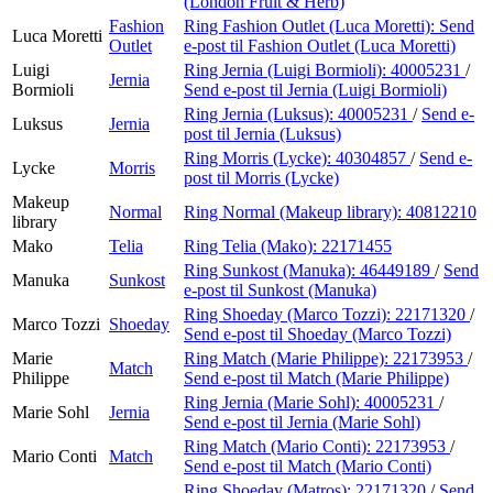
(London Fruit & Herb)
Fashion
Ring Fashion Outlet (Luca Moretti):
Send
Luca Moretti
Outlet
e-post
til Fashion Outlet (Luca Moretti)
Luigi
Ring Jernia (Luigi Bormioli):
40005231
/
Jernia
Bormioli
Send e-post
til Jernia (Luigi Bormioli)
Ring Jernia (Luksus):
40005231
/
Send e-
Luksus
Jernia
post
til Jernia (Luksus)
Ring Morris (Lycke):
40304857
/
Send e-
Lycke
Morris
post
til Morris (Lycke)
Makeup
Normal
Ring Normal (Makeup library):
40812210
library
Mako
Telia
Ring Telia (Mako):
22171455
Ring Sunkost (Manuka):
46449189
/
Send
Manuka
Sunkost
e-post
til Sunkost (Manuka)
Ring Shoeday (Marco Tozzi):
22171320
/
Marco Tozzi
Shoeday
Send e-post
til Shoeday (Marco Tozzi)
Marie
Ring Match (Marie Philippe):
22173953
/
Match
Philippe
Send e-post
til Match (Marie Philippe)
Ring Jernia (Marie Sohl):
40005231
/
Marie Sohl
Jernia
Send e-post
til Jernia (Marie Sohl)
Ring Match (Mario Conti):
22173953
/
Mario Conti
Match
Send e-post
til Match (Mario Conti)
Ring Shoeday (Matros):
22171320
/
Send