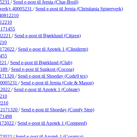
05231
/
Send e-post
til Jernia (Char-Broil)
rverk):
40005231
/
Send e-post
til Jernia (Christiania Spigerverk)
40812210
12210
2171455
32221
/
Send e-post
til Bjørklund (Citizen)
210
172022
/
Send e-post
til Apotek 1 (Cliniderm)
455
221
/
Send e-post
til Bjørklund (Club)
9189
/
Send e-post
til Sunkost (Cocosa)
171320
/
Send e-post
til Shoeday (Code9 tex)
40005231
/
Send e-post
til Jernia (Cole & Mason)
72022
/
Send e-post
til Apotek 1 (Colgate)
210
2210
22171320
/
Send e-post
til Shoeday (Comfy Step)
71498
172022
/
Send e-post
til Apotek 1 (Compeed)
172022
/
Send e-post
til Apotek 1 (Cosmica)