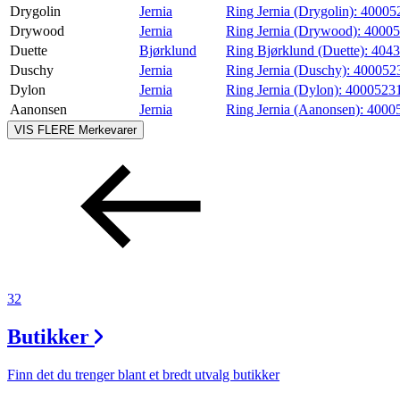
Drygolin
Jernia
Ring Jernia (Drygolin):
40005
Drywood
Jernia
Ring Jernia (Drywood):
4000
Duette
Bjørklund
Ring Bjørklund (Duette):
404
Duschy
Jernia
Ring Jernia (Duschy):
400052
Dylon
Jernia
Ring Jernia (Dylon):
4000523
Aanonsen
Jernia
Ring Jernia (Aanonsen):
4000
VIS FLERE
Merkevarer
32
Butikker
Finn det du trenger blant et bredt utvalg butikker