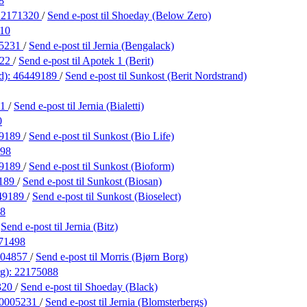
8
22171320
/
Send e-post
til Shoeday (Below Zero)
10
5231
/
Send e-post
til Jernia (Bengalack)
022
/
Send e-post
til Apotek 1 (Berit)
d):
46449189
/
Send e-post
til Sunkost (Berit Nordstrand)
31
/
Send e-post
til Jernia (Bialetti)
0
9189
/
Send e-post
til Sunkost (Bio Life)
98
9189
/
Send e-post
til Sunkost (Bioform)
189
/
Send e-post
til Sunkost (Biosan)
49189
/
Send e-post
til Sunkost (Bioselect)
8
/
Send e-post
til Jernia (Bitz)
71498
304857
/
Send e-post
til Morris (Bjørn Borg)
rg):
22175088
320
/
Send e-post
til Shoeday (Black)
0005231
/
Send e-post
til Jernia (Blomsterbergs)