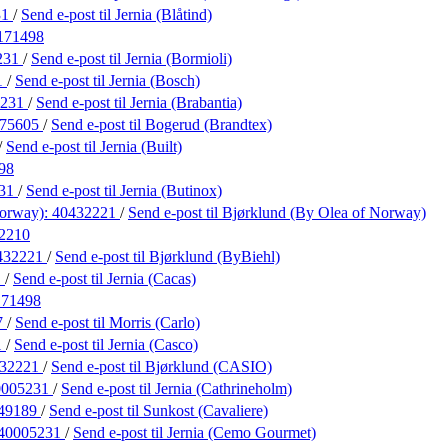
31
/
Send e-post
til Jernia (Blåtind)
171498
231
/
Send e-post
til Jernia (Bormioli)
1
/
Send e-post
til Jernia (Bosch)
5231
/
Send e-post
til Jernia (Brabantia)
175605
/
Send e-post
til Bogerud (Brandtex)
/
Send e-post
til Jernia (Built)
98
231
/
Send e-post
til Jernia (Butinox)
Norway):
40432221
/
Send e-post
til Bjørklund (By Olea of Norway)
2210
432221
/
Send e-post
til Bjørklund (ByBiehl)
1
/
Send e-post
til Jernia (Cacas)
171498
7
/
Send e-post
til Morris (Carlo)
1
/
Send e-post
til Jernia (Casco)
432221
/
Send e-post
til Bjørklund (CASIO)
0005231
/
Send e-post
til Jernia (Cathrineholm)
49189
/
Send e-post
til Sunkost (Cavaliere)
40005231
/
Send e-post
til Jernia (Cemo Gourmet)