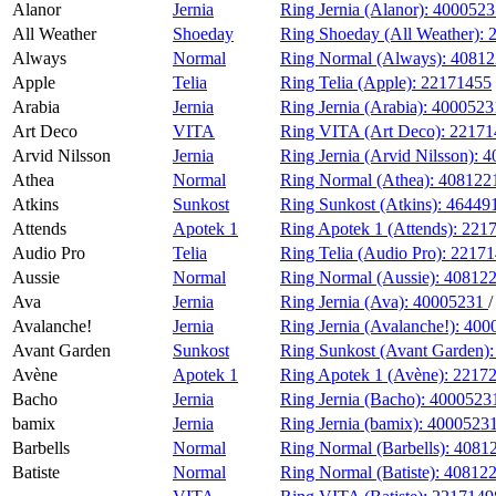
Alanor
Jernia
Ring Jernia (Alanor):
400052
Magasin
All Weather
Shoeday
Ring Shoeday (All Weather):
Always
Normal
Ring Normal (Always):
40812
Gavekort
Apple
Telia
Ring Telia (Apple):
22171455
Finn frem
Arabia
Jernia
Ring Jernia (Arabia):
400052
Art Deco
VITA
Ring VITA (Art Deco):
22171
Min Shopping-app
Arvid Nilsson
Jernia
Ring Jernia (Arvid Nilsson):
4
Athea
Normal
Ring Normal (Athea):
408122
Atkins
Sunkost
Ring Sunkost (Atkins):
46449
Attends
Apotek 1
Ring Apotek 1 (Attends):
221
Audio Pro
Telia
Ring Telia (Audio Pro):
22171
Aussie
Normal
Ring Normal (Aussie):
40812
Ava
Jernia
Ring Jernia (Ava):
40005231
Avalanche!
Jernia
Ring Jernia (Avalanche!):
400
Avant Garden
Sunkost
Ring Sunkost (Avant Garden)
Avène
Apotek 1
Ring Apotek 1 (Avène):
2217
Bacho
Jernia
Ring Jernia (Bacho):
4000523
bamix
Jernia
Ring Jernia (bamix):
4000523
Barbells
Normal
Ring Normal (Barbells):
4081
Batiste
Normal
Ring Normal (Batiste):
40812