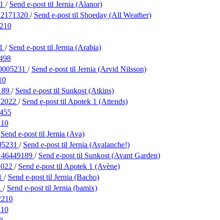
31
/
Send e-post
til Jernia (Alanor)
22171320
/
Send e-post
til Shoeday (All Weather)
210
31
/
Send e-post
til Jernia (Arabia)
498
0005231
/
Send e-post
til Jernia (Arvid Nilsson)
10
189
/
Send e-post
til Sunkost (Atkins)
72022
/
Send e-post
til Apotek 1 (Attends)
455
210
/
Send e-post
til Jernia (Ava)
05231
/
Send e-post
til Jernia (Avalanche!)
:
46449189
/
Send e-post
til Sunkost (Avant Garden)
2022
/
Send e-post
til Apotek 1 (Avène)
1
/
Send e-post
til Jernia (Bacho)
1
/
Send e-post
til Jernia (bamix)
2210
210