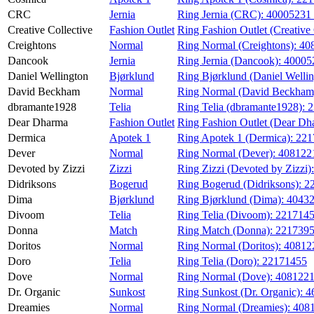
CRC
Jernia
Ring Jernia (CRC):
40005231
Creative Collective
Fashion Outlet
Ring Fashion Outlet (Creative 
Creightons
Normal
Ring Normal (Creightons):
40
Dancook
Jernia
Ring Jernia (Dancook):
40005
Daniel Wellington
Bjørklund
Ring Bjørklund (Daniel Welli
David Beckham
Normal
Ring Normal (David Beckham
dbramante1928
Telia
Ring Telia (dbramante1928):
2
Dear Dharma
Fashion Outlet
Ring Fashion Outlet (Dear Dh
Dermica
Apotek 1
Ring Apotek 1 (Dermica):
221
Dever
Normal
Ring Normal (Dever):
408122
Devoted by Zizzi
Zizzi
Ring Zizzi (Devoted by Zizzi)
Didriksons
Bogerud
Ring Bogerud (Didriksons):
2
Dima
Bjørklund
Ring Bjørklund (Dima):
4043
Divoom
Telia
Ring Telia (Divoom):
221714
Donna
Match
Ring Match (Donna):
221739
Doritos
Normal
Ring Normal (Doritos):
40812
Doro
Telia
Ring Telia (Doro):
22171455
Dove
Normal
Ring Normal (Dove):
408122
Dr. Organic
Sunkost
Ring Sunkost (Dr. Organic):
4
Dreamies
Normal
Ring Normal (Dreamies):
408