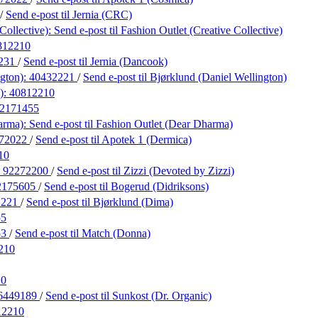
/
Send e-post
til Jernia (CRC)
Collective):
Send e-post
til Fashion Outlet (Creative Collective)
812210
231
/
Send e-post
til Jernia (Dancook)
ngton):
40432221
/
Send e-post
til Bjørklund (Daniel Wellington)
):
40812210
2171455
arma):
Send e-post
til Fashion Outlet (Dear Dharma)
72022
/
Send e-post
til Apotek 1 (Dermica)
10
:
92272200
/
Send e-post
til Zizzi (Devoted by Zizzi)
2175605
/
Send e-post
til Bogerud (Didriksons)
2221
/
Send e-post
til Bjørklund (Dima)
55
53
/
Send e-post
til Match (Donna)
210
10
6449189
/
Send e-post
til Sunkost (Dr. Organic)
12210