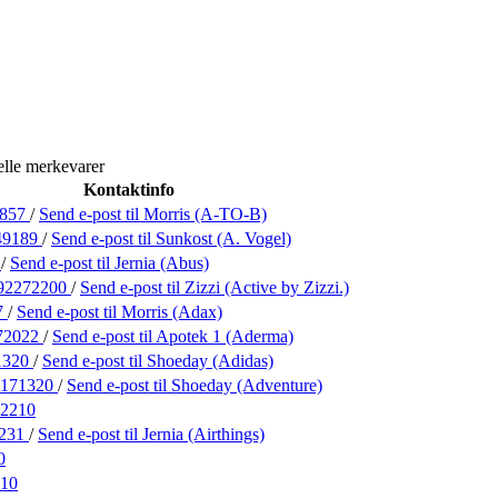
elle merkevarer
Kontaktinfo
4857
/
Send e-post
til Morris (A-TO-B)
49189
/
Send e-post
til Sunkost (A. Vogel)
1
/
Send e-post
til Jernia (Abus)
92272200
/
Send e-post
til Zizzi (Active by Zizzi.)
7
/
Send e-post
til Morris (Adax)
72022
/
Send e-post
til Apotek 1 (Aderma)
1320
/
Send e-post
til Shoeday (Adidas)
2171320
/
Send e-post
til Shoeday (Adventure)
2210
5231
/
Send e-post
til Jernia (Airthings)
0
10