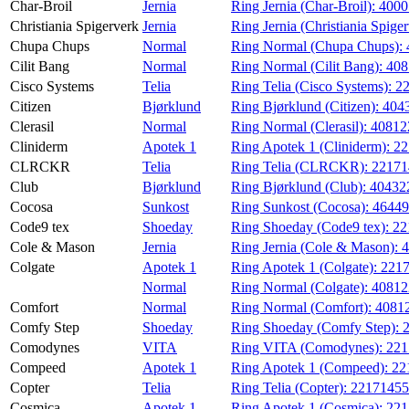
Char-Broil
Jernia
Ring Jernia (Char-Broil):
400
Christiania Spigerverk
Jernia
Ring Jernia (Christiania Spige
Chupa Chups
Normal
Ring Normal (Chupa Chups):
Cilit Bang
Normal
Ring Normal (Cilit Bang):
408
Cisco Systems
Telia
Ring Telia (Cisco Systems):
2
Citizen
Bjørklund
Ring Bjørklund (Citizen):
404
Clerasil
Normal
Ring Normal (Clerasil):
40812
Cliniderm
Apotek 1
Ring Apotek 1 (Cliniderm):
22
CLRCKR
Telia
Ring Telia (CLRCKR):
22171
Club
Bjørklund
Ring Bjørklund (Club):
40432
Cocosa
Sunkost
Ring Sunkost (Cocosa):
4644
Code9 tex
Shoeday
Ring Shoeday (Code9 tex):
22
Cole & Mason
Jernia
Ring Jernia (Cole & Mason):
Colgate
Apotek 1
Ring Apotek 1 (Colgate):
221
Normal
Ring Normal (Colgate):
40812
Comfort
Normal
Ring Normal (Comfort):
4081
Comfy Step
Shoeday
Ring Shoeday (Comfy Step):
Comodynes
VITA
Ring VITA (Comodynes):
221
Compeed
Apotek 1
Ring Apotek 1 (Compeed):
22
Copter
Telia
Ring Telia (Copter):
22171455
Cosmica
Apotek 1
Ring Apotek 1 (Cosmica):
22