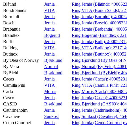
Blåtind
Jernia
Ring Jernia (Blåtind):
400052
Bondi Sands
VITA
Ring VITA (Bondi Sands):
22
Bormioli
Jernia
Ring Jernia (Bormioli):
40005
Bosch
Jernia
Ring Jernia (Bosch):
4000523
Brabantia
Jernia
Ring Jernia (Brabantia):
4000
Brandtex
Bogerud
Ring Bogerud (Brandtex):
22
Built
Jernia
Ring Jernia (Built):
40005231
Bulldog
VITA
Ring VITA (Bulldog):
221714
Butinox
Jernia
Ring Jernia (Butinox):
40005
By Olea of Norway
Bjørklund
Ring Bjørklund (By Olea of 
By Veira
Normal
Ring Normal (By Veira):
4081
ByBiehl
Bjørklund
Ring Bjørklund (ByBiehl):
40
Cacas
Jernia
Ring Jernia (Cacas):
4000523
Camilla Pihl
VITA
Ring VITA (Camilla Pihl):
22
Carlo
Morris
Ring Morris (Carlo):
4030485
Casco
Jernia
Ring Jernia (Casco):
4000523
CASIO
Bjørklund
Ring Bjørklund (CASIO):
40
Cathrineholm
Jernia
Ring Jernia (Cathrineholm):
4
Cavaliere
Sunkost
Ring Sunkost (Cavaliere):
464
Cemo Gourmet
Jernia
Ring Jernia (Cemo Gourmet):