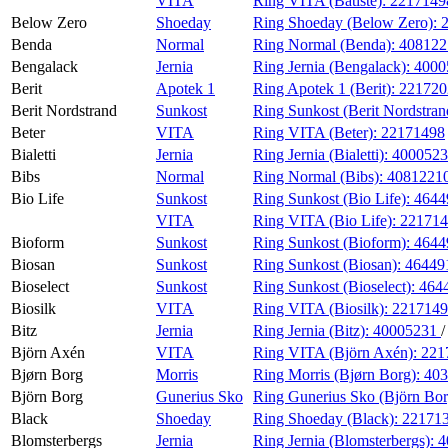
VITA
Ring VITA (Batiste):
2217149
Below Zero
Shoeday
Ring Shoeday (Below Zero):
Benda
Normal
Ring Normal (Benda):
408122
Bengalack
Jernia
Ring Jernia (Bengalack):
4000
Berit
Apotek 1
Ring Apotek 1 (Berit):
22172
Berit Nordstrand
Sunkost
Ring Sunkost (Berit Nordstran
Beter
VITA
Ring VITA (Beter):
22171498
Bialetti
Jernia
Ring Jernia (Bialetti):
400052
Bibs
Normal
Ring Normal (Bibs):
4081221
Bio Life
Sunkost
Ring Sunkost (Bio Life):
4644
VITA
Ring VITA (Bio Life):
221714
Bioform
Sunkost
Ring Sunkost (Bioform):
4644
Biosan
Sunkost
Ring Sunkost (Biosan):
46449
Bioselect
Sunkost
Ring Sunkost (Bioselect):
464
Biosilk
VITA
Ring VITA (Biosilk):
2217149
Bitz
Jernia
Ring Jernia (Bitz):
40005231
Björn Axén
VITA
Ring VITA (Björn Axén):
221
Bjørn Borg
Morris
Ring Morris (Bjørn Borg):
40
Björn Borg
Gunerius Sko
Ring Gunerius Sko (Björn Bo
Black
Shoeday
Ring Shoeday (Black):
22171
Blomsterbergs
Jernia
Ring Jernia (Blomsterbergs):
4