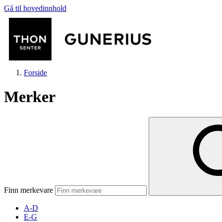
Gå til hovedinnhold
Forside
Merker
Butikker
Mat og drikke
Finn merkevare
Helse
A-D
E-G