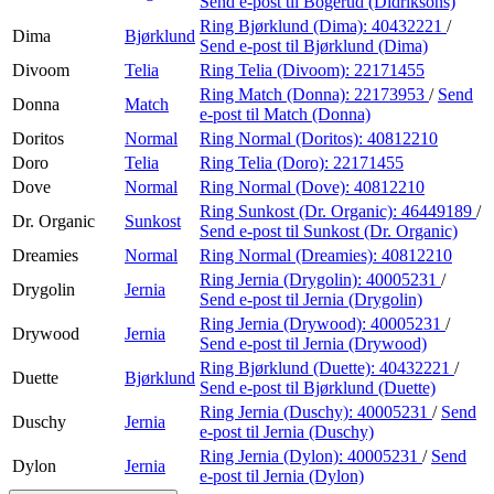
Send e-post
til Bogerud (Didriksons)
Ring Bjørklund (Dima):
40432221
/
Dima
Bjørklund
Send e-post
til Bjørklund (Dima)
Divoom
Telia
Ring Telia (Divoom):
22171455
Ring Match (Donna):
22173953
/
Send
Donna
Match
e-post
til Match (Donna)
Doritos
Normal
Ring Normal (Doritos):
40812210
Doro
Telia
Ring Telia (Doro):
22171455
Dove
Normal
Ring Normal (Dove):
40812210
Ring Sunkost (Dr. Organic):
46449189
/
Dr. Organic
Sunkost
Send e-post
til Sunkost (Dr. Organic)
Dreamies
Normal
Ring Normal (Dreamies):
40812210
Ring Jernia (Drygolin):
40005231
/
Drygolin
Jernia
Send e-post
til Jernia (Drygolin)
Ring Jernia (Drywood):
40005231
/
Drywood
Jernia
Send e-post
til Jernia (Drywood)
Ring Bjørklund (Duette):
40432221
/
Duette
Bjørklund
Send e-post
til Bjørklund (Duette)
Ring Jernia (Duschy):
40005231
/
Send
Duschy
Jernia
e-post
til Jernia (Duschy)
Ring Jernia (Dylon):
40005231
/
Send
Dylon
Jernia
e-post
til Jernia (Dylon)