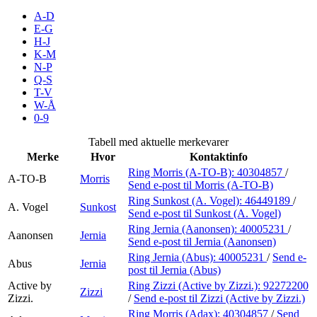
Inspirasjon
A-D
E-G
H-J
K-M
N-P
Søk
Q-S
T-V
W-Å
0-9
Åpningstider
Tabell med aktuelle merkevarer
Merke
Hvor
Kontaktinfo
Praktisk informasjon
Ring Morris (A-TO-B):
40304857
/
A-TO-B
Morris
Send e-post
til Morris (A-TO-B)
Ledige stillinger
Ring Sunkost (A. Vogel):
46449189
/
A. Vogel
Sunkost
Magasin
Send e-post
til Sunkost (A. Vogel)
Ring Jernia (Aanonsen):
40005231
/
Aanonsen
Jernia
Gavekort
Send e-post
til Jernia (Aanonsen)
Ring Jernia (Abus):
40005231
/
Send e-
Abus
Jernia
Finn frem
post
til Jernia (Abus)
Active by
Ring Zizzi (Active by Zizzi.):
92272200
Min Shopping-app
Zizzi
Zizzi.
/
Send e-post
til Zizzi (Active by Zizzi.)
Ring Morris (Adax):
40304857
/
Send