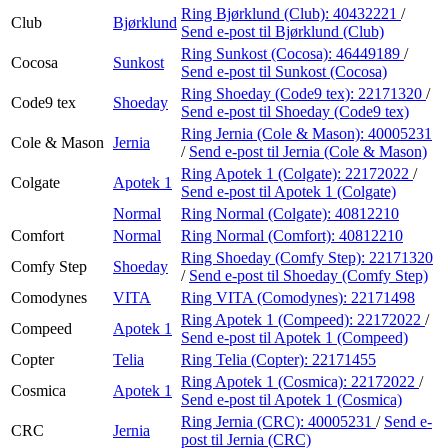
Ring Bjørklund (Club):
40432221
/
Club
Bjørklund
Send e-post
til Bjørklund (Club)
Ring Sunkost (Cocosa):
46449189
/
Cocosa
Sunkost
Send e-post
til Sunkost (Cocosa)
Ring Shoeday (Code9 tex):
22171320
/
Code9 tex
Shoeday
Send e-post
til Shoeday (Code9 tex)
Ring Jernia (Cole & Mason):
40005231
Cole & Mason
Jernia
/
Send e-post
til Jernia (Cole & Mason)
Ring Apotek 1 (Colgate):
22172022
/
Colgate
Apotek 1
Send e-post
til Apotek 1 (Colgate)
Normal
Ring Normal (Colgate):
40812210
Comfort
Normal
Ring Normal (Comfort):
40812210
Ring Shoeday (Comfy Step):
22171320
Comfy Step
Shoeday
/
Send e-post
til Shoeday (Comfy Step)
Comodynes
VITA
Ring VITA (Comodynes):
22171498
Ring Apotek 1 (Compeed):
22172022
/
Compeed
Apotek 1
Send e-post
til Apotek 1 (Compeed)
Copter
Telia
Ring Telia (Copter):
22171455
Ring Apotek 1 (Cosmica):
22172022
/
Cosmica
Apotek 1
Send e-post
til Apotek 1 (Cosmica)
Ring Jernia (CRC):
40005231
/
Send e-
CRC
Jernia
post
til Jernia (CRC)