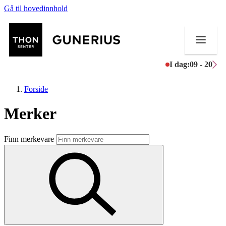
Gå til hovedinnhold
I dag:
09 - 20
Forside
Merker
Butikker
Finn merkevare
Mat og drikke
Helse
Aktiviteter
Tilbud