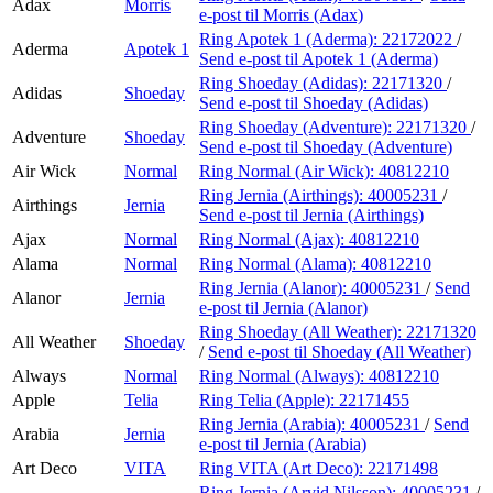
Adax
Morris
e-post
til Morris (Adax)
Ring Apotek 1 (Aderma):
22172022
/
Aderma
Apotek 1
Send e-post
til Apotek 1 (Aderma)
Ring Shoeday (Adidas):
22171320
/
Adidas
Shoeday
Send e-post
til Shoeday (Adidas)
Ring Shoeday (Adventure):
22171320
/
Adventure
Shoeday
Send e-post
til Shoeday (Adventure)
Air Wick
Normal
Ring Normal (Air Wick):
40812210
Ring Jernia (Airthings):
40005231
/
Airthings
Jernia
Send e-post
til Jernia (Airthings)
Ajax
Normal
Ring Normal (Ajax):
40812210
Alama
Normal
Ring Normal (Alama):
40812210
Ring Jernia (Alanor):
40005231
/
Send
Alanor
Jernia
e-post
til Jernia (Alanor)
Ring Shoeday (All Weather):
22171320
All Weather
Shoeday
/
Send e-post
til Shoeday (All Weather)
Always
Normal
Ring Normal (Always):
40812210
Apple
Telia
Ring Telia (Apple):
22171455
Ring Jernia (Arabia):
40005231
/
Send
Arabia
Jernia
e-post
til Jernia (Arabia)
Art Deco
VITA
Ring VITA (Art Deco):
22171498
Ring Jernia (Arvid Nilsson):
40005231
/