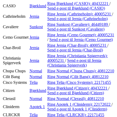
Ring Bjørklund (CASIO):
40432221
/
CASIO
Bjørklund
Send e-post
til Bjørklund (CASIO)
Ring Jernia (Cathrineholm):
40005231
/
Cathrineholm
Jernia
Send e-post
til Jernia (Cathrineholm)
Ring Sunkost (Cavaliere):
46449189
/
Cavaliere
Sunkost
Send e-post
til Sunkost (Cavaliere)
Ring Jernia (Cemo Gourmet):
40005231
Cemo Gourmet
Jernia
/
Send e-post
til Jernia (Cemo Gourmet)
Ring Jernia (Char-Broil):
40005231
/
Char-Broil
Jernia
Send e-post
til Jernia (Char-Broil)
Ring Jernia (Christiania Spigerverk):
Christiania
Jernia
40005231
/
Send e-post
til Jernia
Spigerverk
(Christiania Spigerverk)
Chupa Chups
Normal
Ring Normal (Chupa Chups):
40812210
Cilit Bang
Normal
Ring Normal (Cilit Bang):
40812210
Cisco Systems
Telia
Ring Telia (Cisco Systems):
22171455
Ring Bjørklund (Citizen):
40432221
/
Citizen
Bjørklund
Send e-post
til Bjørklund (Citizen)
Clerasil
Normal
Ring Normal (Clerasil):
40812210
Ring Apotek 1 (Cliniderm):
22172022
/
Cliniderm
Apotek 1
Send e-post
til Apotek 1 (Cliniderm)
CLRCKR
Telia
Ring Telia (CLRCKR):
22171455