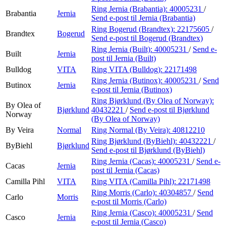
Ring Jernia (Brabantia):
40005231
/
Brabantia
Jernia
Send e-post
til Jernia (Brabantia)
Ring Bogerud (Brandtex):
22175605
/
Brandtex
Bogerud
Send e-post
til Bogerud (Brandtex)
Ring Jernia (Built):
40005231
/
Send e-
Built
Jernia
post
til Jernia (Built)
Bulldog
VITA
Ring VITA (Bulldog):
22171498
Ring Jernia (Butinox):
40005231
/
Send
Butinox
Jernia
e-post
til Jernia (Butinox)
Ring Bjørklund (By Olea of Norway):
By Olea of
Bjørklund
40432221
/
Send e-post
til Bjørklund
Norway
(By Olea of Norway)
By Veira
Normal
Ring Normal (By Veira):
40812210
Ring Bjørklund (ByBiehl):
40432221
/
ByBiehl
Bjørklund
Send e-post
til Bjørklund (ByBiehl)
Ring Jernia (Cacas):
40005231
/
Send e-
Cacas
Jernia
post
til Jernia (Cacas)
Camilla Pihl
VITA
Ring VITA (Camilla Pihl):
22171498
Ring Morris (Carlo):
40304857
/
Send
Carlo
Morris
e-post
til Morris (Carlo)
Ring Jernia (Casco):
40005231
/
Send
Casco
Jernia
e-post
til Jernia (Casco)