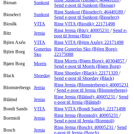
Biosan
Sunkost
Send e-post
til Sunkost (Biosan)
Ring Sunkost (Bioselect):
46449189
/
Bioselect
Sunkost
Send e-post
til Sunkost (Bioselect)
Biosilk
VITA
Ring VITA (Biosilk):
22171498
Ring Jernia (Bitz):
40005231
/
Send e-
Bitz
Jernia
post
til Jernia (Bitz)
Björn Axén
VITA
Ring VITA (Björn Axén):
22171498
Gunerius
Ring Gunerius Sko (Björn Borg):
Björn Borg
Sko
22175088
Ring Morris (Bjørn Borg):
40304857
/
Bjørn Borg
Morris
Send e-post
til Morris (Bjørn Borg)
Ring Shoeday (Black):
22171320
/
Black
Shoeday
Send e-post
til Shoeday (Black)
Ring Jernia (Blomsterbergs):
40005231
Blomsterbergs
Jernia
/
Send e-post
til Jernia (Blomsterbergs)
Ring Jernia (Blåtind):
40005231
/
Send
Blåtind
Jernia
e-post
til Jernia (Blåtind)
Bondi Sands
VITA
Ring VITA (Bondi Sands):
22171498
Ring Jernia (Bormioli):
40005231
/
Bormioli
Jernia
Send e-post
til Jernia (Bormioli)
Ring Jernia (Bosch):
40005231
/
Send
Bosch
Jernia
e-post
til Jernia (Bosch)