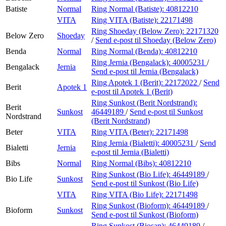
Batiste
Normal
Ring Normal (Batiste):
40812210
VITA
Ring VITA (Batiste):
22171498
Ring Shoeday (Below Zero):
22171320
Below Zero
Shoeday
/
Send e-post
til Shoeday (Below Zero)
Benda
Normal
Ring Normal (Benda):
40812210
Ring Jernia (Bengalack):
40005231
/
Bengalack
Jernia
Send e-post
til Jernia (Bengalack)
Ring Apotek 1 (Berit):
22172022
/
Send
Berit
Apotek 1
e-post
til Apotek 1 (Berit)
Ring Sunkost (Berit Nordstrand):
Berit
Sunkost
46449189
/
Send e-post
til Sunkost
Nordstrand
(Berit Nordstrand)
Beter
VITA
Ring VITA (Beter):
22171498
Ring Jernia (Bialetti):
40005231
/
Send
Bialetti
Jernia
e-post
til Jernia (Bialetti)
Bibs
Normal
Ring Normal (Bibs):
40812210
Ring Sunkost (Bio Life):
46449189
/
Bio Life
Sunkost
Send e-post
til Sunkost (Bio Life)
VITA
Ring VITA (Bio Life):
22171498
Ring Sunkost (Bioform):
46449189
/
Bioform
Sunkost
Send e-post
til Sunkost (Bioform)
Ring Sunkost (Biosan):
46449189
/