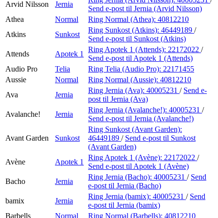
Arvid Nilsson
Jernia
Send e-post
til Jernia (Arvid Nilsson)
Athea
Normal
Ring Normal (Athea):
40812210
Ring Sunkost (Atkins):
46449189
/
Atkins
Sunkost
Send e-post
til Sunkost (Atkins)
Ring Apotek 1 (Attends):
22172022
/
Attends
Apotek 1
Send e-post
til Apotek 1 (Attends)
Audio Pro
Telia
Ring Telia (Audio Pro):
22171455
Aussie
Normal
Ring Normal (Aussie):
40812210
Ring Jernia (Ava):
40005231
/
Send e-
Ava
Jernia
post
til Jernia (Ava)
Ring Jernia (Avalanche!):
40005231
/
Avalanche!
Jernia
Send e-post
til Jernia (Avalanche!)
Ring Sunkost (Avant Garden):
Avant Garden
Sunkost
46449189
/
Send e-post
til Sunkost
(Avant Garden)
Ring Apotek 1 (Avène):
22172022
/
Avène
Apotek 1
Send e-post
til Apotek 1 (Avène)
Ring Jernia (Bacho):
40005231
/
Send
Bacho
Jernia
e-post
til Jernia (Bacho)
Ring Jernia (bamix):
40005231
/
Send
bamix
Jernia
e-post
til Jernia (bamix)
Barbells
Normal
Ring Normal (Barbells):
40812210