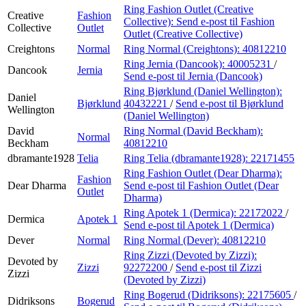
Ring Fashion Outlet (Creative
Creative
Fashion
Collective):
Send e-post
til Fashion
Collective
Outlet
Outlet (Creative Collective)
Creightons
Normal
Ring Normal (Creightons):
40812210
Ring Jernia (Dancook):
40005231
/
Dancook
Jernia
Send e-post
til Jernia (Dancook)
Ring Bjørklund (Daniel Wellington):
Daniel
Bjørklund
40432221
/
Send e-post
til Bjørklund
Wellington
(Daniel Wellington)
David
Ring Normal (David Beckham):
Normal
Beckham
40812210
dbramante1928
Telia
Ring Telia (dbramante1928):
22171455
Ring Fashion Outlet (Dear Dharma):
Fashion
Dear Dharma
Send e-post
til Fashion Outlet (Dear
Outlet
Dharma)
Ring Apotek 1 (Dermica):
22172022
/
Dermica
Apotek 1
Send e-post
til Apotek 1 (Dermica)
Dever
Normal
Ring Normal (Dever):
40812210
Ring Zizzi (Devoted by Zizzi):
Devoted by
Zizzi
92272200
/
Send e-post
til Zizzi
Zizzi
(Devoted by Zizzi)
Ring Bogerud (Didriksons):
22175605
/
Didriksons
Bogerud