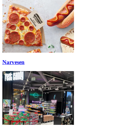
Inspirasjon
Søk
Åpningstider
Narvesen
Parkering
Praktisk informasjon
Ledige stillinger
Magasin
Gavekort
Finn frem