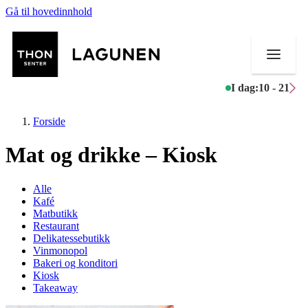
Gå til hovedinnhold
I dag:
10 - 21
Forside
Mat og drikke – Kiosk
Butikker
Alle
Kafé
Mat og drikke
Matbutikk
Restaurant
Delikatessebutikk
Helse
Vinmonopol
Bakeri og konditori
Aktiviteter
Kiosk
Takeaway
Tilbud