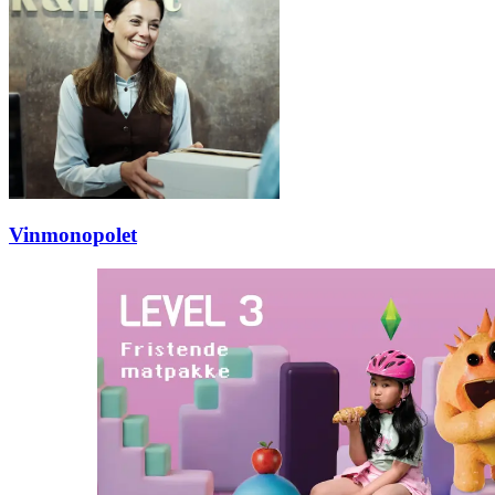
Inspirasjon
Søk
Åpningstider
Vinmonopolet
Parkering
Praktisk informasjon
Ledige stillinger
Magasin
Gavekort
Finn frem