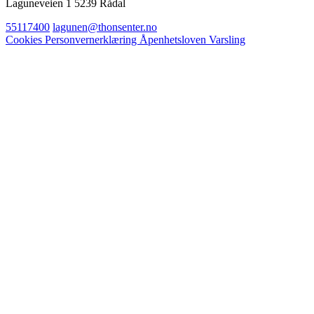
Laguneveien 1 5239 Rådal
55117400
lagunen@thonsenter.no
Cookies
Personvernerklæring
Åpenhetsloven
Varsling