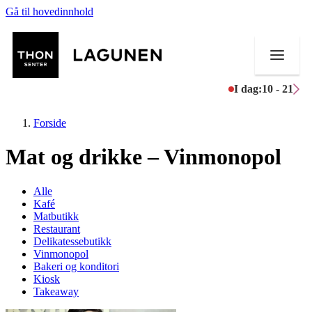
Gå til hovedinnhold
I dag:
10 - 21
Forside
Mat og drikke – Vinmonopol
Butikker
Alle
Kafé
Mat og drikke
Matbutikk
Restaurant
Delikatessebutikk
Helse
Vinmonopol
Bakeri og konditori
Aktiviteter
Kiosk
Takeaway
Tilbud