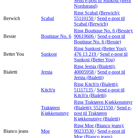
Send e-post
til Sunkost (Berit
Nordstrand)
Ring Scabal (Berwich):
Berwich
Scabal
55110150
/
Send e-post
til
Scabal (Berwich)
Ring Boutique No. 6 (Bessie):
Bessie
Boutique No. 6
90619606
/
Send e-post
til
Boutique No. 6 (Bessie)
Ring Sunkost (Better You):
Better You
Sunkost
476 13 219
/
Send e-post
til
Sunkost (Better You)
Ring Jernia (Bialetti):
Bialetti
Jernia
40005958
/
Send e-post
til
Jernia (Bialetti)
Ring Kitch'n (Bialetti):
Kitch'n
51117135
/
Send e-post
til
Kitch'n (Bialetti)
Ring Traktøren Kjøkkenutstyr
Traktøren
(Bialetti):
55221550
/
Send e-
Kjøkkenutstyr
post
til Traktøren
Kjøkkenutstyr (Bialetti)
Ring Moe (Bianco jeans):
Bianco jeans
Moe
90233530
/
Send e-post
til
Moe (Bianco jeans)