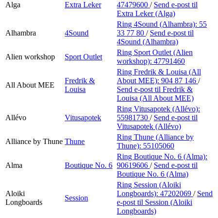
Alga
Extra Leker
47479600
/
Send e-post
til
Extra Leker (Alga)
Ring 4Sound (Alhambra):
55
Alhambra
4Sound
33 77 80
/
Send e-post
til
4Sound (Alhambra)
Ring Sport Outlet (Alien
Alien workshop
Sport Outlet
workshop):
47791460
Ring Fredrik & Louisa (All
Fredrik &
About MEE):
904 87 146
/
All About MEE
Louisa
Send e-post
til Fredrik &
Louisa (All About MEE)
Ring Vitusapotek (Allévo):
Allévo
Vitusapotek
55981730
/
Send e-post
til
Vitusapotek (Allévo)
Ring Thune (Alliance by
Alliance by Thune
Thune
Thune):
55105060
Ring Boutique No. 6 (Alma):
Alma
Boutique No. 6
90619606
/
Send e-post
til
Boutique No. 6 (Alma)
Ring Session (Aloiki
Aloiki
Longboards):
47202069
/
Send
Session
Longboards
e-post
til Session (Aloiki
Longboards)