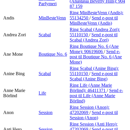
(Anastasia Beverly Hills):
904
Parfymeri
87 159
Ring MinBesteVenn (Andis):
Andis
MinBesteVenn
55134250
/
Send e-post
til
MinBesteVenn (Andis)
Ring Scabal (Andrea Zori):
Andrea Zori
Scabal
55110150
/
Send e-post
til
Scabal (Andrea Zori)
Ring Boutique No. 6 (Ane
Mone):
90619606
/
Send e-
Ane Mone
Boutique No. 6
post
til Boutique No. 6 (Ane
Mone)
Ring Scabal (Anine Bing):
Anine Bing
Scabal
55110150
/
Send e-post
til
Scabal (Anine Bing)
Ring Life (Anne Marie
Anne Marie
Börlind):
46411371
/
Send e-
Life
Börlind
post
til Life (Anne Marie
Börlind)
Ring Session (Anon):
Anon
Session
47202069
/
Send e-post
til
Session (Anon)
Ring Session (Anti Hero):
Anti Hero
Session
47202069
/
Send e-post
til