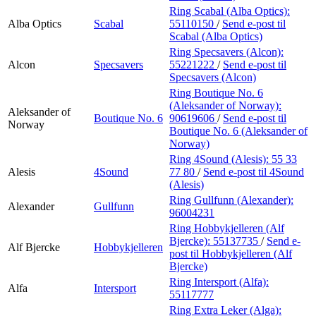
Ring Scabal (Alba Optics):
Alba Optics
Scabal
55110150
/
Send e-post
til
Scabal (Alba Optics)
Ring Specsavers (Alcon):
Alcon
Specsavers
55221222
/
Send e-post
til
Specsavers (Alcon)
Ring Boutique No. 6
(Aleksander of Norway):
Aleksander of
Boutique No. 6
90619606
/
Send e-post
til
Norway
Boutique No. 6 (Aleksander of
Norway)
Ring 4Sound (Alesis):
55 33
Alesis
4Sound
77 80
/
Send e-post
til 4Sound
(Alesis)
Ring Gullfunn (Alexander):
Alexander
Gullfunn
96004231
Ring Hobbykjelleren (Alf
Bjercke):
55137735
/
Send e-
Alf Bjercke
Hobbykjelleren
post
til Hobbykjelleren (Alf
Bjercke)
Ring Intersport (Alfa):
Alfa
Intersport
55117777
Ring Extra Leker (Alga):