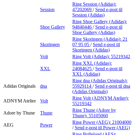
Ring Session (Adidas):
Session
47202069
/
Send e-post
til
Session (Adidas)
Ring Shoe Gallery (Adidas):
Shoe Gallery
94840446
/
Send e-post
til
Shoe Gallery (Adidas)
Ring Skoringen (Adidas):
21
Skoringen
07 95 05
/
Send e-post
til
Skoringen (Adidas)
Volt
Ring Volt (Adidas):
55219342
Ring XXL (Adidas):
XXL
24084625
/
Send e-post
til
XXL (Adidas)
Ring dna (Adidas Originals):
Adidas Originals
dna
55929114
/
Send e-post
til dna
(Adidas Originals)
Ring Volt (ADNYM Atelier):
ADNYM Atelier
Volt
55219342
Ring Thune (Adore by
Adore by Thune
Thune
Thune):
55105060
Ring Power (AEG):
21004000
AEG
Power
/
Send e-post
til Power (AEG)
Ring Brilleland (AES):