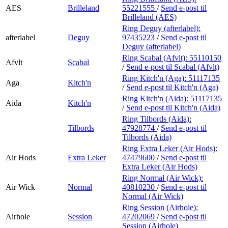
AES
Brilleland
55221555
/
Send e-post
til
Brilleland (AES)
Ring Deguy (afterlabel):
afterlabel
Deguy
97435223
/
Send e-post
til
Deguy (afterlabel)
Ring Scabal (Afvlt):
55110150
Afvlt
Scabal
/
Send e-post
til Scabal (Afvlt)
Ring Kitch'n (Aga):
51117135
Aga
Kitch'n
/
Send e-post
til Kitch'n (Aga)
Ring Kitch'n (Aida):
51117135
Aida
Kitch'n
/
Send e-post
til Kitch'n (Aida)
Ring Tilbords (Aida):
Tilbords
47928774
/
Send e-post
til
Tilbords (Aida)
Ring Extra Leker (Air Hods):
Air Hods
Extra Leker
47479600
/
Send e-post
til
Extra Leker (Air Hods)
Ring Normal (Air Wick):
Air Wick
Normal
40810230
/
Send e-post
til
Normal (Air Wick)
Ring Session (Airhole):
Airhole
Session
47202069
/
Send e-post
til
Session (Airhole)