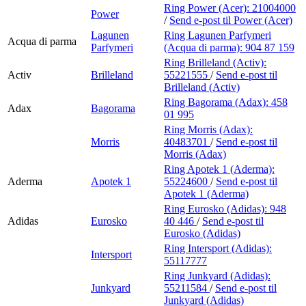
Ring Power (Acer):
21004000
Power
/
Send e-post
til Power (Acer)
Lagunen
Ring Lagunen Parfymeri
Acqua di parma
Parfymeri
(Acqua di parma):
904 87 159
Ring Brilleland (Activ):
Activ
Brilleland
55221555
/
Send e-post
til
Brilleland (Activ)
Ring Bagorama (Adax):
458
Adax
Bagorama
01 995
Ring Morris (Adax):
Morris
40483701
/
Send e-post
til
Morris (Adax)
Ring Apotek 1 (Aderma):
Aderma
Apotek 1
55224600
/
Send e-post
til
Apotek 1 (Aderma)
Ring Eurosko (Adidas):
948
Adidas
Eurosko
40 446
/
Send e-post
til
Eurosko (Adidas)
Ring Intersport (Adidas):
Intersport
55117777
Ring Junkyard (Adidas):
Junkyard
55211584
/
Send e-post
til
Junkyard (Adidas)