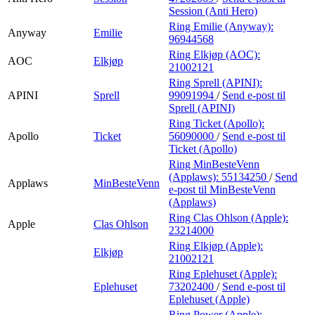
Session (Anti Hero)
Ring Emilie (Anyway):
Anyway
Emilie
96944568
Ring Elkjøp (AOC):
AOC
Elkjøp
21002121
Ring Sprell (APINI):
APINI
Sprell
99091994
/
Send e-post
til
Sprell (APINI)
Ring Ticket (Apollo):
Apollo
Ticket
56090000
/
Send e-post
til
Ticket (Apollo)
Ring MinBesteVenn
(Applaws):
55134250
/
Send
Applaws
MinBesteVenn
e-post
til MinBesteVenn
(Applaws)
Ring Clas Ohlson (Apple):
Apple
Clas Ohlson
23214000
Ring Elkjøp (Apple):
Elkjøp
21002121
Ring Eplehuset (Apple):
Eplehuset
73202400
/
Send e-post
til
Eplehuset (Apple)
Ring Power (Apple):