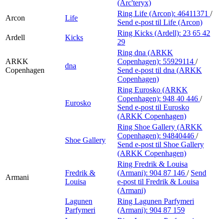
(Arc'teryx)
Ring Life (Arcon):
46411371
/
Arcon
Life
Send e-post
til Life (Arcon)
Ring Kicks (Ardell):
23 65 42
Ardell
Kicks
29
Ring dna (ARKK
ARKK
Copenhagen):
55929114
/
dna
Copenhagen
Send e-post
til dna (ARKK
Copenhagen)
Ring Eurosko (ARKK
Copenhagen):
948 40 446
/
Eurosko
Send e-post
til Eurosko
(ARKK Copenhagen)
Ring Shoe Gallery (ARKK
Copenhagen):
94840446
/
Shoe Gallery
Send e-post
til Shoe Gallery
(ARKK Copenhagen)
Ring Fredrik & Louisa
Fredrik &
(Armani):
904 87 146
/
Send
Armani
Louisa
e-post
til Fredrik & Louisa
(Armani)
Lagunen
Ring Lagunen Parfymeri
Parfymeri
(Armani):
904 87 159