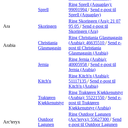
Ring Sprell (Aquaplay):
Sprell
99091994
/
Send e-post
til
Sprell (Aquaplay)
Ring Skoringen (Ara):
21 07
Ara
Skoringen
95 05
/
Send e-post
til
Skoringen (Ara)
Ring Christiania Glasmagasin
Christiania
(Arabia):
46635510
/
Send e-
Arabia
Glasmagasin
post
til Christiania
Glasmagasin (Arabia)
Ring Jernia (Arabia):
Jernia
40005958
/
Send e-post
til
Jernia (Arabia)
Ring Kitch'n (Arabia):
Kitch'n
51117135
/
Send e-post
til
Kitch'n (Arabia)
Ring Traktøren Kjøkkenutstyr
Traktøren
(Arabia):
55221550
/
Send e-
Kjøkkenutstyr
post
til Traktøren
Kjøkkenutstyr (Arabia)
Ring Outdoor Lagunen
Outdoor
(Arc'teryx):
55627300
/
Send
Arc'teryx
Lagunen
e-post
til Outdoor Lagunen