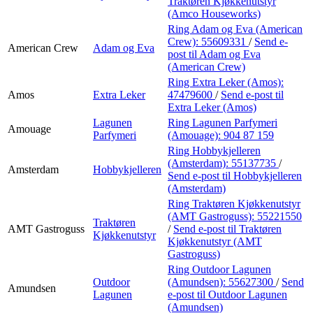
Traktøren Kjøkkenutstyr
(Amco Houseworks)
Ring Adam og Eva (American
Crew):
55609331
/
Send e-
American Crew
Adam og Eva
post
til Adam og Eva
(American Crew)
Ring Extra Leker (Amos):
Amos
Extra Leker
47479600
/
Send e-post
til
Extra Leker (Amos)
Lagunen
Ring Lagunen Parfymeri
Amouage
Parfymeri
(Amouage):
904 87 159
Ring Hobbykjelleren
(Amsterdam):
55137735
/
Amsterdam
Hobbykjelleren
Send e-post
til Hobbykjelleren
(Amsterdam)
Ring Traktøren Kjøkkenutstyr
(AMT Gastroguss):
55221550
Traktøren
AMT Gastroguss
/
Send e-post
til Traktøren
Kjøkkenutstyr
Kjøkkenutstyr (AMT
Gastroguss)
Ring Outdoor Lagunen
Outdoor
(Amundsen):
55627300
/
Send
Amundsen
Lagunen
e-post
til Outdoor Lagunen
(Amundsen)