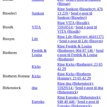
(Biosan)
Ring Sunkost (Bioselect):
476
Bioselect
Sunkost
13 219
/
Send e-post
til
Sunkost (Bioselect)
Ring VITA (Biosilk):
Biosilk
VITA
55910514
/
Send e-post
til
VITA (Biosilk)
Ring Life (Biosym):
46411371
Biosym
Life
/
Send e-post
til Life (Biosym)
Ring Fredrik & Louisa
Fredrik &
(Biotherm):
904 87 146
/
Send
Biotherm
Louisa
e-post
til Fredrik & Louisa
(Biotherm)
Ring Kicks (Biotherm):
23 65
Kicks
42 29
Ring Kicks (Biotherm
Biotherm Homme
Kicks
Homme):
23 65 42 29
Ring dna (Birkenstock):
Birkenstock
dna
55929114
/
Send e-post
til dna
(Birkenstock)
Ring Eurosko (Birkenstock):
Eurosko
948 40 446
/
Send e-post
til
Eurosko (Birkenstock)