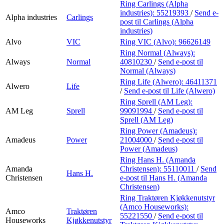
Ring Carlings (Alpha
industries):
55219393
/
Send e-
Alpha industries
Carlings
post
til Carlings (Alpha
industries)
Alvo
VIC
Ring VIC (Alvo):
96626149
Ring Normal (Always):
Always
Normal
40810230
/
Send e-post
til
Normal (Always)
Ring Life (Alwero):
46411371
Alwero
Life
/
Send e-post
til Life (Alwero)
Ring Sprell (AM Leg):
AM Leg
Sprell
99091994
/
Send e-post
til
Sprell (AM Leg)
Ring Power (Amadeus):
Amadeus
Power
21004000
/
Send e-post
til
Power (Amadeus)
Ring Hans H. (Amanda
Amanda
Christensen):
55110011
/
Send
Hans H.
Christensen
e-post
til Hans H. (Amanda
Christensen)
Ring Traktøren Kjøkkenutstyr
(Amco Houseworks):
Amco
Traktøren
55221550
/
Send e-post
til
Houseworks
Kjøkkenutstyr