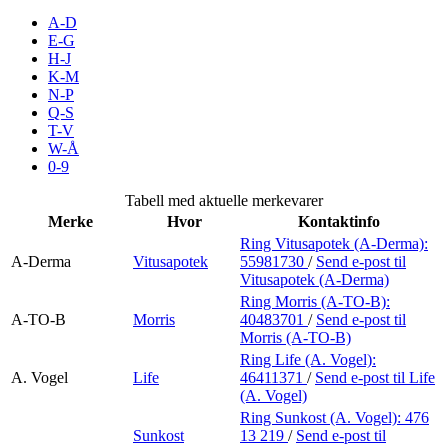
Inspirasjon
A-D
E-G
H-J
K-M
N-P
Søk
Q-S
T-V
W-Å
0-9
Åpningstider
Tabell med aktuelle merkevarer
Merke
Hvor
Kontaktinfo
Parkering
Ring Vitusapotek (A-Derma):
A-Derma
Vitusapotek
55981730
/
Send e-post
til
Praktisk informasjon
Vitusapotek (A-Derma)
Ledige stillinger
Ring Morris (A-TO-B):
A-TO-B
Morris
40483701
/
Send e-post
til
Morris (A-TO-B)
Magasin
Ring Life (A. Vogel):
Gavekort
A. Vogel
Life
46411371
/
Send e-post
til Life
(A. Vogel)
Finn frem
Ring Sunkost (A. Vogel):
476
Sunkost
13 219
/
Send e-post
til