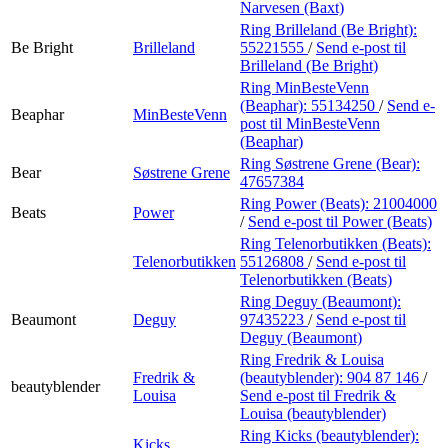
Narvesen (Baxt)
Ring Brilleland (Be Bright):
Be Bright
Brilleland
55221555
/
Send e-post
til
Brilleland (Be Bright)
Ring MinBesteVenn
(Beaphar):
55134250
/
Send e-
Beaphar
MinBesteVenn
post
til MinBesteVenn
(Beaphar)
Ring Søstrene Grene (Bear):
Bear
Søstrene Grene
47657384
Ring Power (Beats):
21004000
Beats
Power
/
Send e-post
til Power (Beats)
Ring Telenorbutikken (Beats):
Telenorbutikken
55126808
/
Send e-post
til
Telenorbutikken (Beats)
Ring Deguy (Beaumont):
Beaumont
Deguy
97435223
/
Send e-post
til
Deguy (Beaumont)
Ring Fredrik & Louisa
Fredrik &
(beautyblender):
904 87 146
/
beautyblender
Louisa
Send e-post
til Fredrik &
Louisa (beautyblender)
Ring Kicks (beautyblender):
Kicks