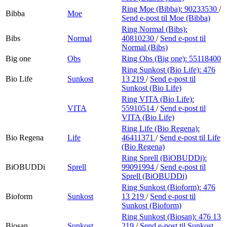
Ring Moe (Bibba):
90233530
/
Bibba
Moe
Send e-post
til Moe (Bibba)
Ring Normal (Bibs):
Bibs
Normal
40810230
/
Send e-post
til
Normal (Bibs)
Big one
Obs
Ring Obs (Big one):
55118400
Ring Sunkost (Bio Life):
476
Bio Life
Sunkost
13 219
/
Send e-post
til
Sunkost (Bio Life)
Ring VITA (Bio Life):
VITA
55910514
/
Send e-post
til
VITA (Bio Life)
Ring Life (Bio Regena):
Bio Regena
Life
46411371
/
Send e-post
til Life
(Bio Regena)
Ring Sprell (BiOBUDDi):
BiOBUDDi
Sprell
99091994
/
Send e-post
til
Sprell (BiOBUDDi)
Ring Sunkost (Bioform):
476
Bioform
Sunkost
13 219
/
Send e-post
til
Sunkost (Bioform)
Ring Sunkost (Biosan):
476 13
Biosan
Sunkost
219
/
Send e-post
til Sunkost