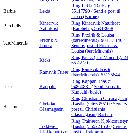
Ring Lekia (Barbie):
Barbie
Lekia
55117790
/
Send e-post
til
Lekia (Barbie)
Kinsarvik
Ring Kinsarvik Naturkost
Barebells
Naturkost
(Barebells):
56913608
Ring Fredrik & Louisa
Fredrik &
(bareMinerals):
904 87 146
/
bareMinerals
Louisa
Send e-post
til Fredrik &
Louisa (bareMinerals)
Ring Kicks (bareMinerals):
23
Kicks
65 42 29
Ring Ramsvik Frisør
Ramsvik Frisør
(bareMinerals):
55135644
Ring Kappahl (basic):
basic
Kappahl
94860831
/
Send e-post
til
Kappahl (basic)
Ring Christiania Glasmagasin
Christiania
(Bastian):
46635510
/
Send e-
Bastian
Glasmagasin
post
til Christiania
Glasmagasin (Bastian)
Ring Traktøren Kjøkkenutstyr
Traktøren
(Bastian):
55221550
/
Send e-
Kjøkkenutstyr
post
til Traktøren