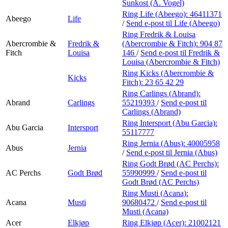
Personal Shopper
Sunkost (A. Vogel)
Ring Life (Abeego):
46411371
Abeego
Life
/
Send e-post
til Life (Abeego)
Ring Fredrik & Louisa
Abercrombie &
Fredrik &
(Abercrombie & Fitch):
904 87
Fitch
Louisa
146
/
Send e-post
til Fredrik &
Louisa (Abercrombie & Fitch)
Ring Kicks (Abercrombie &
Kicks
Fitch):
23 65 42 29
Ring Carlings (Abrand):
Abrand
Carlings
55219393
/
Send e-post
til
Carlings (Abrand)
Ring Intersport (Abu Garcia):
Abu Garcia
Intersport
55117777
Ring Jernia (Abus):
40005958
Abus
Jernia
/
Send e-post
til Jernia (Abus)
Ring Godt Brød (AC Perchs):
AC Perchs
Godt Brød
55990999
/
Send e-post
til
Godt Brød (AC Perchs)
Ring Musti (Acana):
Acana
Musti
90680472
/
Send e-post
til
Musti (Acana)
Acer
Elkjøp
Ring Elkjøp (Acer):
21002121