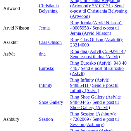
Ring Christiania Belysning
Christiania
(Artwood):
55103151
/
Send
Artwood
Belysning
e-post
til Christiania Belysning
(Artwood)
Ring Jernia (Arvid Nilsson):
Arvid Nilsson
Jernia
40005958
/
Send e-post
til
Jernia (Arvid Nilsson)
Ring Clas Ohlson (Asaklitt):
Asaklitt
Clas Ohlson
23214000
Ring dna (Asfvlt):
55929114
/
Asfvlt
dna
Send e-post
til dna (Asfvlt)
Ring Eurosko (Asfvlt):
948 40
Eurosko
446
/
Send e-post
til Eurosko
(Asfvlt)
Ring Infinity (Asfvlt):
Infinity
94885411
/
Send e-post
til
Infinity (Asfvlt)
Ring Shoe Gallery (Asfvlt):
Shoe Gallery
94840446
/
Send e-post
til
Shoe Gallery (Asfvlt)
Ring Session (Ashbury):
Ashbury
Session
47202069
/
Send e-post
til
Session (Ashbury)
Ring Intersport (Asics):