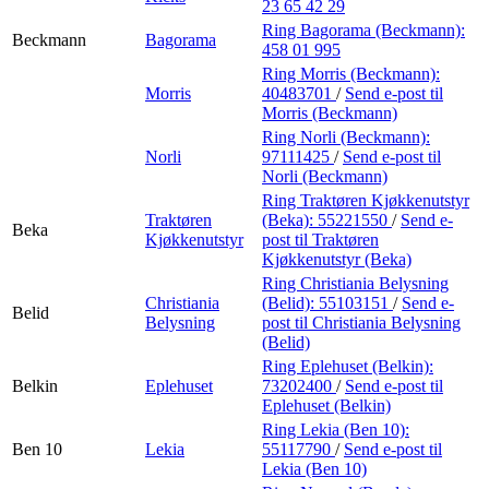
23 65 42 29
Ring Bagorama (Beckmann):
Beckmann
Bagorama
458 01 995
Ring Morris (Beckmann):
Morris
40483701
/
Send e-post
til
Morris (Beckmann)
Ring Norli (Beckmann):
Norli
97111425
/
Send e-post
til
Norli (Beckmann)
Ring Traktøren Kjøkkenutstyr
Traktøren
(Beka):
55221550
/
Send e-
Beka
Kjøkkenutstyr
post
til Traktøren
Kjøkkenutstyr (Beka)
Ring Christiania Belysning
Christiania
(Belid):
55103151
/
Send e-
Belid
Belysning
post
til Christiania Belysning
(Belid)
Ring Eplehuset (Belkin):
Belkin
Eplehuset
73202400
/
Send e-post
til
Eplehuset (Belkin)
Ring Lekia (Ben 10):
Ben 10
Lekia
55117790
/
Send e-post
til
Lekia (Ben 10)