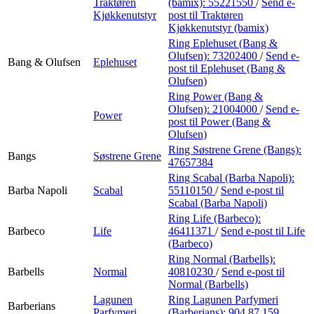
Traktøren
(bamix):
55221550
/
Send e-
Kjøkkenutstyr
post
til Traktøren
Kjøkkenutstyr (bamix)
Ring Eplehuset (Bang &
Olufsen):
73202400
/
Send e-
Bang & Olufsen
Eplehuset
post
til Eplehuset (Bang &
Olufsen)
Ring Power (Bang &
Olufsen):
21004000
/
Send e-
Power
post
til Power (Bang &
Olufsen)
Ring Søstrene Grene (Bangs):
Bangs
Søstrene Grene
47657384
Ring Scabal (Barba Napoli):
Barba Napoli
Scabal
55110150
/
Send e-post
til
Scabal (Barba Napoli)
Ring Life (Barbeco):
Barbeco
Life
46411371
/
Send e-post
til Life
(Barbeco)
Ring Normal (Barbells):
Barbells
Normal
40810230
/
Send e-post
til
Normal (Barbells)
Lagunen
Ring Lagunen Parfymeri
Barberians
Parfymeri
(Barberians):
904 87 159