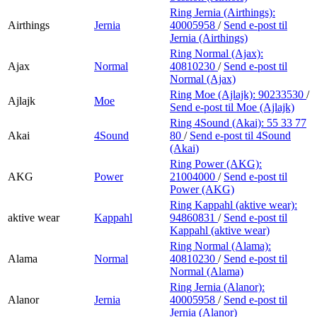
Ring Jernia (Airthings):
Airthings
Jernia
40005958
/
Send e-post
til
Jernia (Airthings)
Ring Normal (Ajax):
Ajax
Normal
40810230
/
Send e-post
til
Normal (Ajax)
Ring Moe (Ajlajk):
90233530
/
Ajlajk
Moe
Send e-post
til Moe (Ajlajk)
Ring 4Sound (Akai):
55 33 77
Akai
4Sound
80
/
Send e-post
til 4Sound
(Akai)
Ring Power (AKG):
AKG
Power
21004000
/
Send e-post
til
Power (AKG)
Ring Kappahl (aktive wear):
aktive wear
Kappahl
94860831
/
Send e-post
til
Kappahl (aktive wear)
Ring Normal (Alama):
Alama
Normal
40810230
/
Send e-post
til
Normal (Alama)
Ring Jernia (Alanor):
Alanor
Jernia
40005958
/
Send e-post
til
Jernia (Alanor)