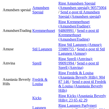
Ring Amundsen Spesial
Amundsen
(Amundsen spesial):
90575004
Amundsen spesial
Spesial
/
Send e-post
til Amundsen
Spesial (Amundsen spesial)
Ring Kremmerhuset
(AmundsenTrading):
AmundsenTrading
Kremmerhuset
94869991
/
Send e-post
til
Kremmerhuset
(AmundsenTrading)
Ring Stil Lagunen (Amuse):
Amuse
Stil Lagunen
55989755
/
Send e-post
til Stil
Lagunen (Amuse)
Ring Sprell (Amvina):
Amvina
Sprell
99091994
/
Send e-post
til
Sprell (Amvina)
Ring Fredrik & Louisa
(Anastasia Beverly Hills):
904
Anastasia Beverly
Fredrik &
87 146
/
Send e-post
til Fredrik
Hills
Louisa
& Louisa (Anastasia Beverly
Hills)
Ring Kicks (Anastasia Beverly
Kicks
Hills):
23 65 42 29
Ring Lagunen Parfymeri
Lagunen