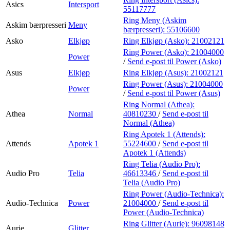
Asics
Intersport
55117777
Ring Meny (Askim
Askim bærpresseri
Meny
bærpresseri):
55106600
Asko
Elkjøp
Ring Elkjøp (Asko):
21002121
Ring Power (Asko):
21004000
Power
/
Send e-post
til Power (Asko)
Asus
Elkjøp
Ring Elkjøp (Asus):
21002121
Ring Power (Asus):
21004000
Power
/
Send e-post
til Power (Asus)
Ring Normal (Athea):
Athea
Normal
40810230
/
Send e-post
til
Normal (Athea)
Ring Apotek 1 (Attends):
Attends
Apotek 1
55224600
/
Send e-post
til
Apotek 1 (Attends)
Ring Telia (Audio Pro):
Audio Pro
Telia
46613346
/
Send e-post
til
Telia (Audio Pro)
Ring Power (Audio-Technica):
Audio-Technica
Power
21004000
/
Send e-post
til
Power (Audio-Technica)
Ring Glitter (Aurie):
96098148
Aurie
Glitter