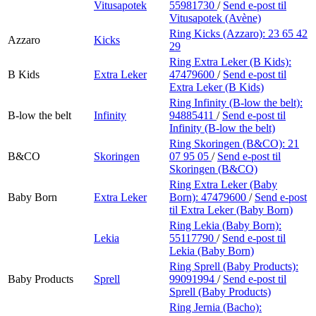
Vitusapotek
55981730
/
Send e-post
til
Vitusapotek (Avène)
Ring Kicks (Azzaro):
23 65 42
Azzaro
Kicks
29
Ring Extra Leker (B Kids):
B Kids
Extra Leker
47479600
/
Send e-post
til
Extra Leker (B Kids)
Ring Infinity (B-low the belt):
B-low the belt
Infinity
94885411
/
Send e-post
til
Infinity (B-low the belt)
Ring Skoringen (B&CO):
21
B&CO
Skoringen
07 95 05
/
Send e-post
til
Skoringen (B&CO)
Ring Extra Leker (Baby
Baby Born
Extra Leker
Born):
47479600
/
Send e-post
til Extra Leker (Baby Born)
Ring Lekia (Baby Born):
Lekia
55117790
/
Send e-post
til
Lekia (Baby Born)
Ring Sprell (Baby Products):
Baby Products
Sprell
99091994
/
Send e-post
til
Sprell (Baby Products)
Ring Jernia (Bacho):