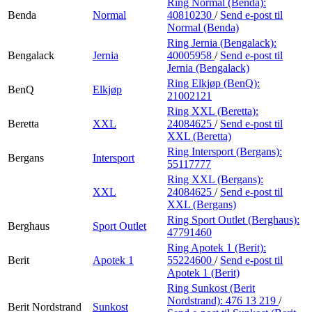
Ring Normal (Benda):
Benda
Normal
40810230
/
Send e-post
til
Normal (Benda)
Ring Jernia (Bengalack):
Bengalack
Jernia
40005958
/
Send e-post
til
Jernia (Bengalack)
Ring Elkjøp (BenQ):
BenQ
Elkjøp
21002121
Ring XXL (Beretta):
Beretta
XXL
24084625
/
Send e-post
til
XXL (Beretta)
Ring Intersport (Bergans):
Bergans
Intersport
55117777
Ring XXL (Bergans):
XXL
24084625
/
Send e-post
til
XXL (Bergans)
Ring Sport Outlet (Berghaus):
Berghaus
Sport Outlet
47791460
Ring Apotek 1 (Berit):
Berit
Apotek 1
55224600
/
Send e-post
til
Apotek 1 (Berit)
Ring Sunkost (Berit
Nordstrand):
476 13 219
/
Berit Nordstrand
Sunkost