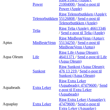
Power
21004000
/
Send e-post
til
Power (Apple)
Ring Telenorbutikken (Apple):
Telenorbutikken
55126808
/
Send e-post
til
Telenorbutikken (Apple)
Ring Telia (Apple):
46613346
Telia
/
Send e-post
til Telia (Apple)
Ring MinBesteVenn (Aptus):
Aptus
MinBesteVenn
55134250
/
Send e-post
til
MinBesteVenn (Aptus)
Ring Life (Aqua Oleum):
Aqua Oleum
Life
46411371
/
Send e-post
til Life
(Aqua Oleum)
Ring Sunkost (Aqua Oleum):
Sunkost
476 13 219
/
Send e-post
til
Sunkost (Aqua Oleum)
Ring Extra Leker
(Aquabeads):
47479600
/
Send
Aquabeads
Extra Leker
e-post
til Extra Leker
(Aquabeads)
Ring Extra Leker (Aquaplay):
Aquaplay
Extra Leker
47479600
/
Send e-post
til
Extra Leker (Aquaplay)