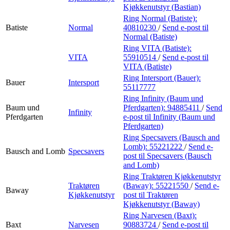
Kjøkkenutstyr (Bastian)
Ring Normal (Batiste):
Batiste
Normal
40810230
/
Send e-post
til
Normal (Batiste)
Ring VITA (Batiste):
VITA
55910514
/
Send e-post
til
VITA (Batiste)
Ring Intersport (Bauer):
Bauer
Intersport
55117777
Ring Infinity (Baum und
Baum und
Pferdgarten):
94885411
/
Send
Infinity
Pferdgarten
e-post
til Infinity (Baum und
Pferdgarten)
Ring Specsavers (Bausch and
Lomb):
55221222
/
Send e-
Bausch and Lomb
Specsavers
post
til Specsavers (Bausch
and Lomb)
Ring Traktøren Kjøkkenutstyr
Traktøren
(Baway):
55221550
/
Send e-
Baway
Kjøkkenutstyr
post
til Traktøren
Kjøkkenutstyr (Baway)
Ring Narvesen (Baxt):
Baxt
Narvesen
90883724
/
Send e-post
til