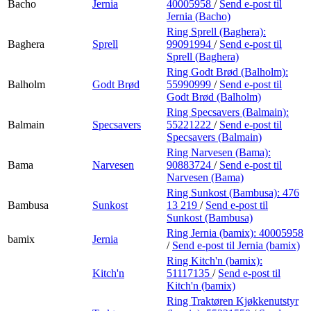
Bacho
Jernia
40005958
/
Send e-post
til
Jernia (Bacho)
Ring Sprell (Baghera):
Baghera
Sprell
99091994
/
Send e-post
til
Sprell (Baghera)
Ring Godt Brød (Balholm):
Balholm
Godt Brød
55990999
/
Send e-post
til
Godt Brød (Balholm)
Ring Specsavers (Balmain):
Balmain
Specsavers
55221222
/
Send e-post
til
Specsavers (Balmain)
Ring Narvesen (Bama):
Bama
Narvesen
90883724
/
Send e-post
til
Narvesen (Bama)
Ring Sunkost (Bambusa):
476
Bambusa
Sunkost
13 219
/
Send e-post
til
Sunkost (Bambusa)
Ring Jernia (bamix):
40005958
bamix
Jernia
/
Send e-post
til Jernia (bamix)
Ring Kitch'n (bamix):
Kitch'n
51117135
/
Send e-post
til
Kitch'n (bamix)
Ring Traktøren Kjøkkenutstyr