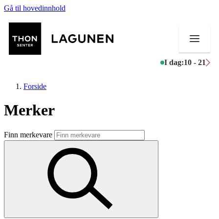
Gå til hovedinnhold
I dag:
10 - 21
Forside
Merker
Butikker
Finn merkevare
Mat og drikke
Helse
Aktiviteter
Tilbud