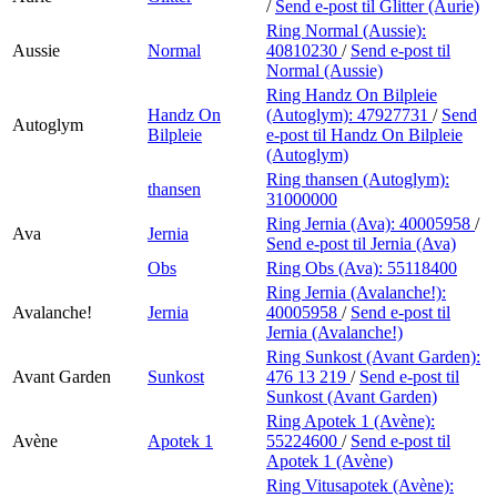
/
Send e-post
til Glitter (Aurie)
Ring Normal (Aussie):
Aussie
Normal
40810230
/
Send e-post
til
Normal (Aussie)
Ring Handz On Bilpleie
Handz On
(Autoglym):
47927731
/
Send
Autoglym
Bilpleie
e-post
til Handz On Bilpleie
(Autoglym)
Ring thansen (Autoglym):
thansen
31000000
Ring Jernia (Ava):
40005958
/
Ava
Jernia
Send e-post
til Jernia (Ava)
Obs
Ring Obs (Ava):
55118400
Ring Jernia (Avalanche!):
Avalanche!
Jernia
40005958
/
Send e-post
til
Jernia (Avalanche!)
Ring Sunkost (Avant Garden):
Avant Garden
Sunkost
476 13 219
/
Send e-post
til
Sunkost (Avant Garden)
Ring Apotek 1 (Avène):
Avène
Apotek 1
55224600
/
Send e-post
til
Apotek 1 (Avène)
Ring Vitusapotek (Avène):