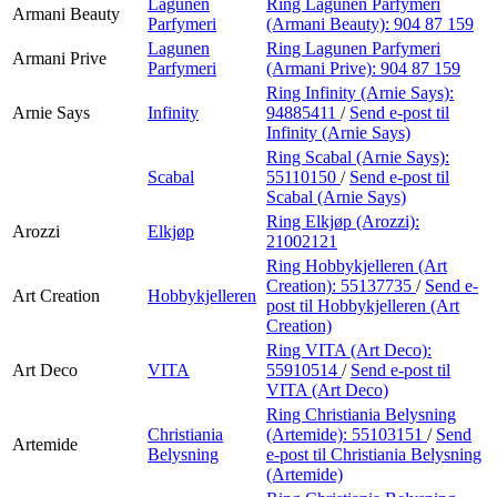
Lagunen
Ring Lagunen Parfymeri
Armani Beauty
Parfymeri
(Armani Beauty):
904 87 159
Lagunen
Ring Lagunen Parfymeri
Armani Prive
Parfymeri
(Armani Prive):
904 87 159
Ring Infinity (Arnie Says):
Arnie Says
Infinity
94885411
/
Send e-post
til
Infinity (Arnie Says)
Ring Scabal (Arnie Says):
Scabal
55110150
/
Send e-post
til
Scabal (Arnie Says)
Ring Elkjøp (Arozzi):
Arozzi
Elkjøp
21002121
Ring Hobbykjelleren (Art
Creation):
55137735
/
Send e-
Art Creation
Hobbykjelleren
post
til Hobbykjelleren (Art
Creation)
Ring VITA (Art Deco):
Art Deco
VITA
55910514
/
Send e-post
til
VITA (Art Deco)
Ring Christiania Belysning
Christiania
(Artemide):
55103151
/
Send
Artemide
Belysning
e-post
til Christiania Belysning
(Artemide)