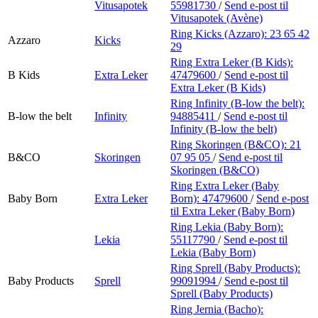
Vitusapotek
55981730
/
Send e-post
til
Vitusapotek (Avène)
Ring Kicks (Azzaro):
23 65 42
Azzaro
Kicks
29
Ring Extra Leker (B Kids):
B Kids
Extra Leker
47479600
/
Send e-post
til
Extra Leker (B Kids)
Ring Infinity (B-low the belt):
B-low the belt
Infinity
94885411
/
Send e-post
til
Infinity (B-low the belt)
Ring Skoringen (B&CO):
21
B&CO
Skoringen
07 95 05
/
Send e-post
til
Skoringen (B&CO)
Ring Extra Leker (Baby
Baby Born
Extra Leker
Born):
47479600
/
Send e-post
til Extra Leker (Baby Born)
Ring Lekia (Baby Born):
Lekia
55117790
/
Send e-post
til
Lekia (Baby Born)
Ring Sprell (Baby Products):
Baby Products
Sprell
99091994
/
Send e-post
til
Sprell (Baby Products)
Ring Jernia (Bacho):