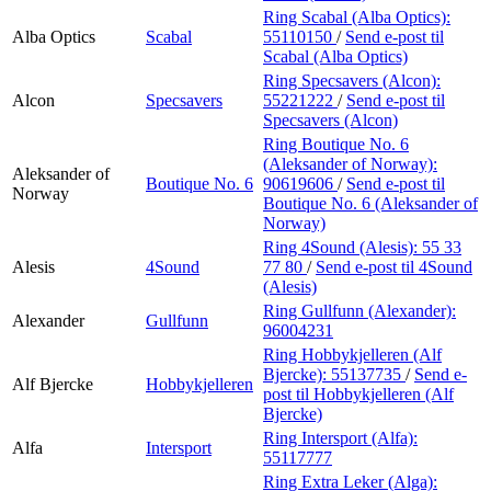
Ring Scabal (Alba Optics):
Alba Optics
Scabal
55110150
/
Send e-post
til
Scabal (Alba Optics)
Ring Specsavers (Alcon):
Alcon
Specsavers
55221222
/
Send e-post
til
Specsavers (Alcon)
Ring Boutique No. 6
(Aleksander of Norway):
Aleksander of
Boutique No. 6
90619606
/
Send e-post
til
Norway
Boutique No. 6 (Aleksander of
Norway)
Ring 4Sound (Alesis):
55 33
Alesis
4Sound
77 80
/
Send e-post
til 4Sound
(Alesis)
Ring Gullfunn (Alexander):
Alexander
Gullfunn
96004231
Ring Hobbykjelleren (Alf
Bjercke):
55137735
/
Send e-
Alf Bjercke
Hobbykjelleren
post
til Hobbykjelleren (Alf
Bjercke)
Ring Intersport (Alfa):
Alfa
Intersport
55117777
Ring Extra Leker (Alga):