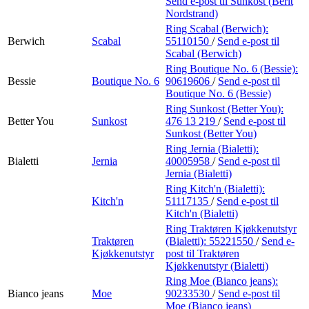
Send e-post
til Sunkost (Berit
Nordstrand)
Ring Scabal (Berwich):
Berwich
Scabal
55110150
/
Send e-post
til
Scabal (Berwich)
Ring Boutique No. 6 (Bessie):
Bessie
Boutique No. 6
90619606
/
Send e-post
til
Boutique No. 6 (Bessie)
Ring Sunkost (Better You):
Better You
Sunkost
476 13 219
/
Send e-post
til
Sunkost (Better You)
Ring Jernia (Bialetti):
Bialetti
Jernia
40005958
/
Send e-post
til
Jernia (Bialetti)
Ring Kitch'n (Bialetti):
Kitch'n
51117135
/
Send e-post
til
Kitch'n (Bialetti)
Ring Traktøren Kjøkkenutstyr
Traktøren
(Bialetti):
55221550
/
Send e-
Kjøkkenutstyr
post
til Traktøren
Kjøkkenutstyr (Bialetti)
Ring Moe (Bianco jeans):
Bianco jeans
Moe
90233530
/
Send e-post
til
Moe (Bianco jeans)