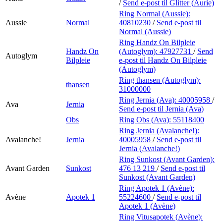
/
Send e-post
til Glitter (Aurie)
Ring Normal (Aussie):
Aussie
Normal
40810230
/
Send e-post
til
Normal (Aussie)
Ring Handz On Bilpleie
Handz On
(Autoglym):
47927731
/
Send
Autoglym
Bilpleie
e-post
til Handz On Bilpleie
(Autoglym)
Ring thansen (Autoglym):
thansen
31000000
Ring Jernia (Ava):
40005958
/
Ava
Jernia
Send e-post
til Jernia (Ava)
Obs
Ring Obs (Ava):
55118400
Ring Jernia (Avalanche!):
Avalanche!
Jernia
40005958
/
Send e-post
til
Jernia (Avalanche!)
Ring Sunkost (Avant Garden):
Avant Garden
Sunkost
476 13 219
/
Send e-post
til
Sunkost (Avant Garden)
Ring Apotek 1 (Avène):
Avène
Apotek 1
55224600
/
Send e-post
til
Apotek 1 (Avène)
Ring Vitusapotek (Avène):