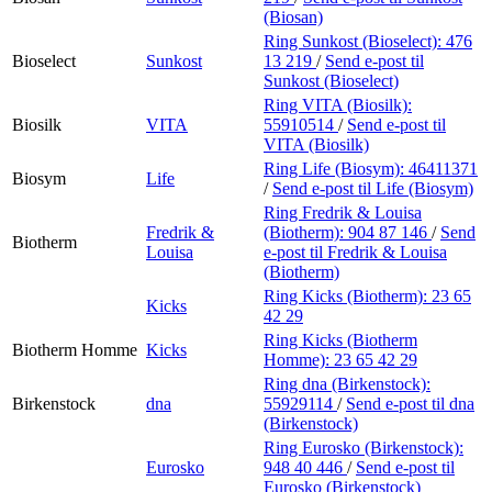
(Biosan)
Ring Sunkost (Bioselect):
476
Bioselect
Sunkost
13 219
/
Send e-post
til
Sunkost (Bioselect)
Ring VITA (Biosilk):
Biosilk
VITA
55910514
/
Send e-post
til
VITA (Biosilk)
Ring Life (Biosym):
46411371
Biosym
Life
/
Send e-post
til Life (Biosym)
Ring Fredrik & Louisa
Fredrik &
(Biotherm):
904 87 146
/
Send
Biotherm
Louisa
e-post
til Fredrik & Louisa
(Biotherm)
Ring Kicks (Biotherm):
23 65
Kicks
42 29
Ring Kicks (Biotherm
Biotherm Homme
Kicks
Homme):
23 65 42 29
Ring dna (Birkenstock):
Birkenstock
dna
55929114
/
Send e-post
til dna
(Birkenstock)
Ring Eurosko (Birkenstock):
Eurosko
948 40 446
/
Send e-post
til
Eurosko (Birkenstock)