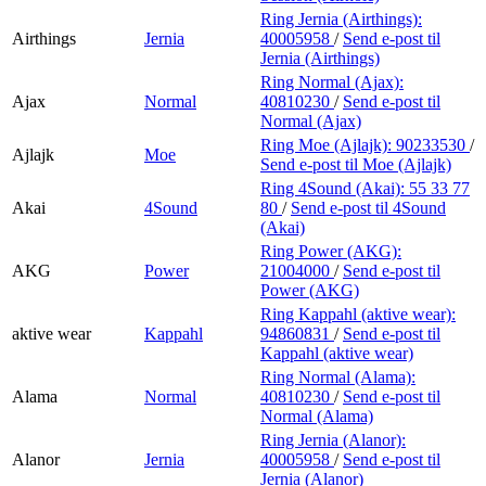
Ring Jernia (Airthings):
Airthings
Jernia
40005958
/
Send e-post
til
Jernia (Airthings)
Ring Normal (Ajax):
Ajax
Normal
40810230
/
Send e-post
til
Normal (Ajax)
Ring Moe (Ajlajk):
90233530
/
Ajlajk
Moe
Send e-post
til Moe (Ajlajk)
Ring 4Sound (Akai):
55 33 77
Akai
4Sound
80
/
Send e-post
til 4Sound
(Akai)
Ring Power (AKG):
AKG
Power
21004000
/
Send e-post
til
Power (AKG)
Ring Kappahl (aktive wear):
aktive wear
Kappahl
94860831
/
Send e-post
til
Kappahl (aktive wear)
Ring Normal (Alama):
Alama
Normal
40810230
/
Send e-post
til
Normal (Alama)
Ring Jernia (Alanor):
Alanor
Jernia
40005958
/
Send e-post
til
Jernia (Alanor)