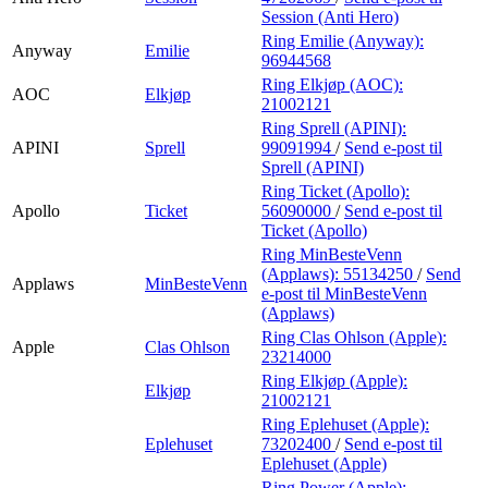
Session (Anti Hero)
Ring Emilie (Anyway):
Anyway
Emilie
96944568
Ring Elkjøp (AOC):
AOC
Elkjøp
21002121
Ring Sprell (APINI):
APINI
Sprell
99091994
/
Send e-post
til
Sprell (APINI)
Ring Ticket (Apollo):
Apollo
Ticket
56090000
/
Send e-post
til
Ticket (Apollo)
Ring MinBesteVenn
(Applaws):
55134250
/
Send
Applaws
MinBesteVenn
e-post
til MinBesteVenn
(Applaws)
Ring Clas Ohlson (Apple):
Apple
Clas Ohlson
23214000
Ring Elkjøp (Apple):
Elkjøp
21002121
Ring Eplehuset (Apple):
Eplehuset
73202400
/
Send e-post
til
Eplehuset (Apple)
Ring Power (Apple):