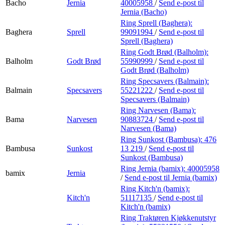
Bacho
Jernia
40005958
/
Send e-post
til
Jernia (Bacho)
Ring Sprell (Baghera):
Baghera
Sprell
99091994
/
Send e-post
til
Sprell (Baghera)
Ring Godt Brød (Balholm):
Balholm
Godt Brød
55990999
/
Send e-post
til
Godt Brød (Balholm)
Ring Specsavers (Balmain):
Balmain
Specsavers
55221222
/
Send e-post
til
Specsavers (Balmain)
Ring Narvesen (Bama):
Bama
Narvesen
90883724
/
Send e-post
til
Narvesen (Bama)
Ring Sunkost (Bambusa):
476
Bambusa
Sunkost
13 219
/
Send e-post
til
Sunkost (Bambusa)
Ring Jernia (bamix):
40005958
bamix
Jernia
/
Send e-post
til Jernia (bamix)
Ring Kitch'n (bamix):
Kitch'n
51117135
/
Send e-post
til
Kitch'n (bamix)
Ring Traktøren Kjøkkenutstyr