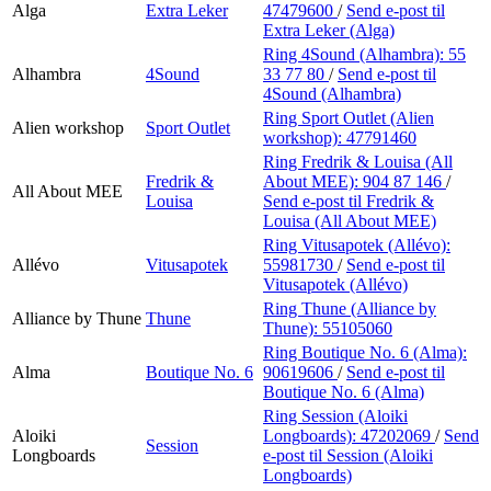
Alga
Extra Leker
47479600
/
Send e-post
til
Extra Leker (Alga)
Ring 4Sound (Alhambra):
55
Alhambra
4Sound
33 77 80
/
Send e-post
til
4Sound (Alhambra)
Ring Sport Outlet (Alien
Alien workshop
Sport Outlet
workshop):
47791460
Ring Fredrik & Louisa (All
Fredrik &
About MEE):
904 87 146
/
All About MEE
Louisa
Send e-post
til Fredrik &
Louisa (All About MEE)
Ring Vitusapotek (Allévo):
Allévo
Vitusapotek
55981730
/
Send e-post
til
Vitusapotek (Allévo)
Ring Thune (Alliance by
Alliance by Thune
Thune
Thune):
55105060
Ring Boutique No. 6 (Alma):
Alma
Boutique No. 6
90619606
/
Send e-post
til
Boutique No. 6 (Alma)
Ring Session (Aloiki
Aloiki
Longboards):
47202069
/
Send
Session
Longboards
e-post
til Session (Aloiki
Longboards)