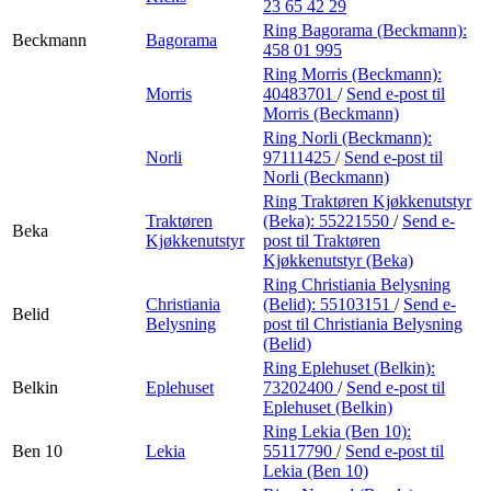
23 65 42 29
Ring Bagorama (Beckmann):
Beckmann
Bagorama
458 01 995
Ring Morris (Beckmann):
Morris
40483701
/
Send e-post
til
Morris (Beckmann)
Ring Norli (Beckmann):
Norli
97111425
/
Send e-post
til
Norli (Beckmann)
Ring Traktøren Kjøkkenutstyr
Traktøren
(Beka):
55221550
/
Send e-
Beka
Kjøkkenutstyr
post
til Traktøren
Kjøkkenutstyr (Beka)
Ring Christiania Belysning
Christiania
(Belid):
55103151
/
Send e-
Belid
Belysning
post
til Christiania Belysning
(Belid)
Ring Eplehuset (Belkin):
Belkin
Eplehuset
73202400
/
Send e-post
til
Eplehuset (Belkin)
Ring Lekia (Ben 10):
Ben 10
Lekia
55117790
/
Send e-post
til
Lekia (Ben 10)