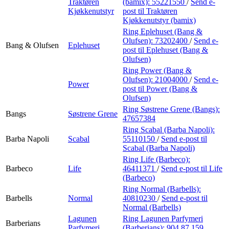
Traktøren
(bamix):
55221550
/
Send e-
Kjøkkenutstyr
post
til Traktøren
Kjøkkenutstyr (bamix)
Ring Eplehuset (Bang &
Olufsen):
73202400
/
Send e-
Bang & Olufsen
Eplehuset
post
til Eplehuset (Bang &
Olufsen)
Ring Power (Bang &
Olufsen):
21004000
/
Send e-
Power
post
til Power (Bang &
Olufsen)
Ring Søstrene Grene (Bangs):
Bangs
Søstrene Grene
47657384
Ring Scabal (Barba Napoli):
Barba Napoli
Scabal
55110150
/
Send e-post
til
Scabal (Barba Napoli)
Ring Life (Barbeco):
Barbeco
Life
46411371
/
Send e-post
til Life
(Barbeco)
Ring Normal (Barbells):
Barbells
Normal
40810230
/
Send e-post
til
Normal (Barbells)
Lagunen
Ring Lagunen Parfymeri
Barberians
Parfymeri
(Barberians):
904 87 159