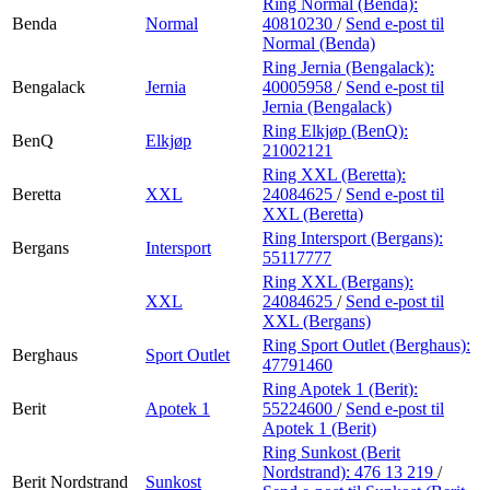
Ring Normal (Benda):
Benda
Normal
40810230
/
Send e-post
til
Normal (Benda)
Ring Jernia (Bengalack):
Bengalack
Jernia
40005958
/
Send e-post
til
Jernia (Bengalack)
Ring Elkjøp (BenQ):
BenQ
Elkjøp
21002121
Ring XXL (Beretta):
Beretta
XXL
24084625
/
Send e-post
til
XXL (Beretta)
Ring Intersport (Bergans):
Bergans
Intersport
55117777
Ring XXL (Bergans):
XXL
24084625
/
Send e-post
til
XXL (Bergans)
Ring Sport Outlet (Berghaus):
Berghaus
Sport Outlet
47791460
Ring Apotek 1 (Berit):
Berit
Apotek 1
55224600
/
Send e-post
til
Apotek 1 (Berit)
Ring Sunkost (Berit
Nordstrand):
476 13 219
/
Berit Nordstrand
Sunkost