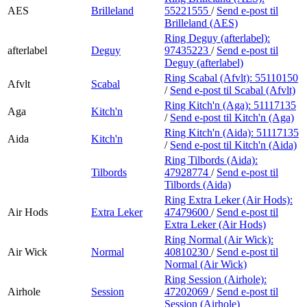
AES
Brilleland
55221555
/
Send e-post
til
Brilleland (AES)
Ring Deguy (afterlabel):
afterlabel
Deguy
97435223
/
Send e-post
til
Deguy (afterlabel)
Ring Scabal (Afvlt):
55110150
Afvlt
Scabal
/
Send e-post
til Scabal (Afvlt)
Ring Kitch'n (Aga):
51117135
Aga
Kitch'n
/
Send e-post
til Kitch'n (Aga)
Ring Kitch'n (Aida):
51117135
Aida
Kitch'n
/
Send e-post
til Kitch'n (Aida)
Ring Tilbords (Aida):
Tilbords
47928774
/
Send e-post
til
Tilbords (Aida)
Ring Extra Leker (Air Hods):
Air Hods
Extra Leker
47479600
/
Send e-post
til
Extra Leker (Air Hods)
Ring Normal (Air Wick):
Air Wick
Normal
40810230
/
Send e-post
til
Normal (Air Wick)
Ring Session (Airhole):
Airhole
Session
47202069
/
Send e-post
til
Session (Airhole)