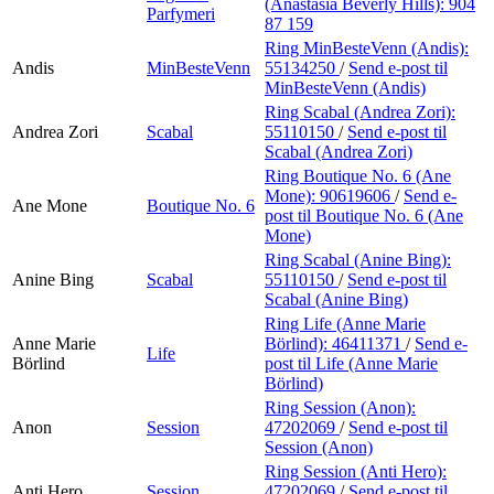
(Anastasia Beverly Hills):
904
Parfymeri
87 159
Ring MinBesteVenn (Andis):
Andis
MinBesteVenn
55134250
/
Send e-post
til
MinBesteVenn (Andis)
Ring Scabal (Andrea Zori):
Andrea Zori
Scabal
55110150
/
Send e-post
til
Scabal (Andrea Zori)
Ring Boutique No. 6 (Ane
Mone):
90619606
/
Send e-
Ane Mone
Boutique No. 6
post
til Boutique No. 6 (Ane
Mone)
Ring Scabal (Anine Bing):
Anine Bing
Scabal
55110150
/
Send e-post
til
Scabal (Anine Bing)
Ring Life (Anne Marie
Anne Marie
Börlind):
46411371
/
Send e-
Life
Börlind
post
til Life (Anne Marie
Börlind)
Ring Session (Anon):
Anon
Session
47202069
/
Send e-post
til
Session (Anon)
Ring Session (Anti Hero):
Anti Hero
Session
47202069
/
Send e-post
til