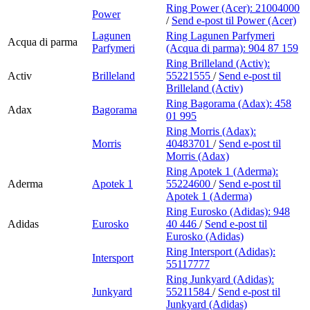
Ring Power (Acer):
21004000
Power
/
Send e-post
til Power (Acer)
Lagunen
Ring Lagunen Parfymeri
Acqua di parma
Parfymeri
(Acqua di parma):
904 87 159
Ring Brilleland (Activ):
Activ
Brilleland
55221555
/
Send e-post
til
Brilleland (Activ)
Ring Bagorama (Adax):
458
Adax
Bagorama
01 995
Ring Morris (Adax):
Morris
40483701
/
Send e-post
til
Morris (Adax)
Ring Apotek 1 (Aderma):
Aderma
Apotek 1
55224600
/
Send e-post
til
Apotek 1 (Aderma)
Ring Eurosko (Adidas):
948
Adidas
Eurosko
40 446
/
Send e-post
til
Eurosko (Adidas)
Ring Intersport (Adidas):
Intersport
55117777
Ring Junkyard (Adidas):
Junkyard
55211584
/
Send e-post
til
Junkyard (Adidas)