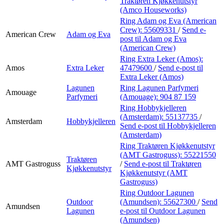
Traktøren Kjøkkenutstyr
(Amco Houseworks)
Ring Adam og Eva (American
Crew):
55609331
/
Send e-
American Crew
Adam og Eva
post
til Adam og Eva
(American Crew)
Ring Extra Leker (Amos):
Amos
Extra Leker
47479600
/
Send e-post
til
Extra Leker (Amos)
Lagunen
Ring Lagunen Parfymeri
Amouage
Parfymeri
(Amouage):
904 87 159
Ring Hobbykjelleren
(Amsterdam):
55137735
/
Amsterdam
Hobbykjelleren
Send e-post
til Hobbykjelleren
(Amsterdam)
Ring Traktøren Kjøkkenutstyr
(AMT Gastroguss):
55221550
Traktøren
AMT Gastroguss
/
Send e-post
til Traktøren
Kjøkkenutstyr
Kjøkkenutstyr (AMT
Gastroguss)
Ring Outdoor Lagunen
Outdoor
(Amundsen):
55627300
/
Send
Amundsen
Lagunen
e-post
til Outdoor Lagunen
(Amundsen)