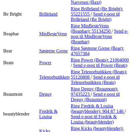
Narvesen (Baxt)
Ring Brilleland (Be Bright):
Be Bright
Brilleland
55221555
/
Send e-post
til
Brilleland (Be Bright)
Ring MinBesteVenn
(Beaphar):
55134250
/
Send e-
Beaphar
MinBesteVenn
post
til MinBesteVenn
(Beaphar)
Ring Søstrene Grene (Bear):
Bear
Søstrene Grene
47657384
Ring Power (Beats):
21004000
Beats
Power
/
Send e-post
til Power (Beats)
Ring Telenorbutikken (Beats):
Telenorbutikken
55126808
/
Send e-post
til
Telenorbutikken (Beats)
Ring Deguy (Beaumont):
Beaumont
Deguy
97435223
/
Send e-post
til
Deguy (Beaumont)
Ring Fredrik & Louisa
Fredrik &
(beautyblender):
904 87 146
/
beautyblender
Louisa
Send e-post
til Fredrik &
Louisa (beautyblender)
Ring Kicks (beautyblender):
Kicks