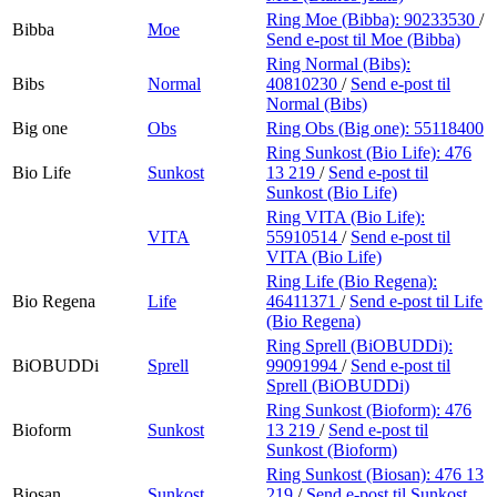
Ring Moe (Bibba):
90233530
/
Bibba
Moe
Send e-post
til Moe (Bibba)
Ring Normal (Bibs):
Bibs
Normal
40810230
/
Send e-post
til
Normal (Bibs)
Big one
Obs
Ring Obs (Big one):
55118400
Ring Sunkost (Bio Life):
476
Bio Life
Sunkost
13 219
/
Send e-post
til
Sunkost (Bio Life)
Ring VITA (Bio Life):
VITA
55910514
/
Send e-post
til
VITA (Bio Life)
Ring Life (Bio Regena):
Bio Regena
Life
46411371
/
Send e-post
til Life
(Bio Regena)
Ring Sprell (BiOBUDDi):
BiOBUDDi
Sprell
99091994
/
Send e-post
til
Sprell (BiOBUDDi)
Ring Sunkost (Bioform):
476
Bioform
Sunkost
13 219
/
Send e-post
til
Sunkost (Bioform)
Ring Sunkost (Biosan):
476 13
Biosan
Sunkost
219
/
Send e-post
til Sunkost