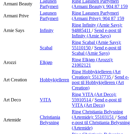
Lagunen
Ring Lagunen Parfymeri
Armani Beauty
Parfymeri
(Armani Beauty):
904 87 159
Lagunen
Ring Lagunen Parfymeri
Armani Prive
Parfymeri
(Armani Prive):
904 87 159
Ring Infinity (Arnie Says):
Arnie Says
Infinity
94885411
/
Send e-post
til
Infinity (Arnie Says)
Ring Scabal (Arnie Says):
Scabal
55110150
/
Send e-post
til
Scabal (Arnie Says)
Ring Elkjøp (Arozzi):
Arozzi
Elkjøp
21002121
Ring Hobbykjelleren (Art
Creation):
55137735
/
Send e-
Art Creation
Hobbykjelleren
post
til Hobbykjelleren (Art
Creation)
Ring VITA (Art Deco):
Art Deco
VITA
55910514
/
Send e-post
til
VITA (Art Deco)
Ring Christiania Belysning
Christiania
(Artemide):
55103151
/
Send
Artemide
Belysning
e-post
til Christiania Belysning
(Artemide)