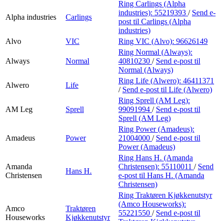
Ring Carlings (Alpha
industries):
55219393
/
Send e-
Alpha industries
Carlings
post
til Carlings (Alpha
industries)
Alvo
VIC
Ring VIC (Alvo):
96626149
Ring Normal (Always):
Always
Normal
40810230
/
Send e-post
til
Normal (Always)
Ring Life (Alwero):
46411371
Alwero
Life
/
Send e-post
til Life (Alwero)
Ring Sprell (AM Leg):
AM Leg
Sprell
99091994
/
Send e-post
til
Sprell (AM Leg)
Ring Power (Amadeus):
Amadeus
Power
21004000
/
Send e-post
til
Power (Amadeus)
Ring Hans H. (Amanda
Amanda
Christensen):
55110011
/
Send
Hans H.
Christensen
e-post
til Hans H. (Amanda
Christensen)
Ring Traktøren Kjøkkenutstyr
(Amco Houseworks):
Amco
Traktøren
55221550
/
Send e-post
til
Houseworks
Kjøkkenutstyr