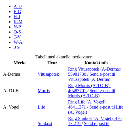
Inspirasjon
A-D
E-G
H-J
K-M
N-P
Søk
Q-S
T-V
W-Å
0-9
Åpningstider
Tabell med aktuelle merkevarer
Merke
Hvor
Kontaktinfo
Parkering
Ring Vitusapotek (A-Derma):
A-Derma
Vitusapotek
55981730
/
Send e-post
til
Praktisk informasjon
Vitusapotek (A-Derma)
Ledige stillinger
Ring Morris (A-TO-B):
A-TO-B
Morris
40483701
/
Send e-post
til
Morris (A-TO-B)
Magasin
Ring Life (A. Vogel):
Gavekort
A. Vogel
Life
46411371
/
Send e-post
til Life
(A. Vogel)
Finn frem
Ring Sunkost (A. Vogel):
476
Sunkost
13 219
/
Send e-post
til