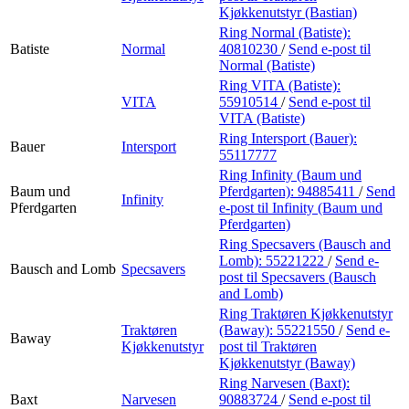
Kjøkkenutstyr (Bastian)
Ring Normal (Batiste):
Batiste
Normal
40810230
/
Send e-post
til
Normal (Batiste)
Ring VITA (Batiste):
VITA
55910514
/
Send e-post
til
VITA (Batiste)
Ring Intersport (Bauer):
Bauer
Intersport
55117777
Ring Infinity (Baum und
Baum und
Pferdgarten):
94885411
/
Send
Infinity
Pferdgarten
e-post
til Infinity (Baum und
Pferdgarten)
Ring Specsavers (Bausch and
Lomb):
55221222
/
Send e-
Bausch and Lomb
Specsavers
post
til Specsavers (Bausch
and Lomb)
Ring Traktøren Kjøkkenutstyr
Traktøren
(Baway):
55221550
/
Send e-
Baway
Kjøkkenutstyr
post
til Traktøren
Kjøkkenutstyr (Baway)
Ring Narvesen (Baxt):
Baxt
Narvesen
90883724
/
Send e-post
til