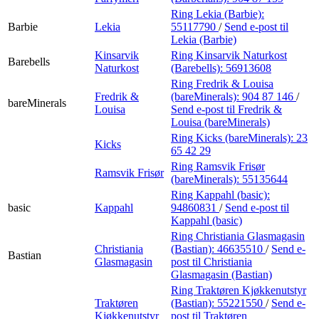
Ring Lekia (Barbie):
Barbie
Lekia
55117790
/
Send e-post
til
Lekia (Barbie)
Kinsarvik
Ring Kinsarvik Naturkost
Barebells
Naturkost
(Barebells):
56913608
Ring Fredrik & Louisa
Fredrik &
(bareMinerals):
904 87 146
/
bareMinerals
Louisa
Send e-post
til Fredrik &
Louisa (bareMinerals)
Ring Kicks (bareMinerals):
23
Kicks
65 42 29
Ring Ramsvik Frisør
Ramsvik Frisør
(bareMinerals):
55135644
Ring Kappahl (basic):
basic
Kappahl
94860831
/
Send e-post
til
Kappahl (basic)
Ring Christiania Glasmagasin
Christiania
(Bastian):
46635510
/
Send e-
Bastian
Glasmagasin
post
til Christiania
Glasmagasin (Bastian)
Ring Traktøren Kjøkkenutstyr
Traktøren
(Bastian):
55221550
/
Send e-
Kjøkkenutstyr
post
til Traktøren