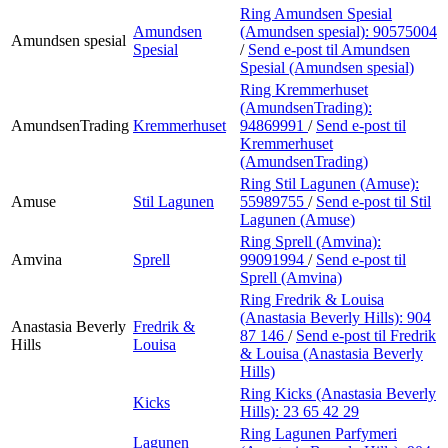
Ring Amundsen Spesial
Amundsen
(Amundsen spesial):
90575004
Amundsen spesial
Spesial
/
Send e-post
til Amundsen
Spesial (Amundsen spesial)
Ring Kremmerhuset
(AmundsenTrading):
AmundsenTrading
Kremmerhuset
94869991
/
Send e-post
til
Kremmerhuset
(AmundsenTrading)
Ring Stil Lagunen (Amuse):
Amuse
Stil Lagunen
55989755
/
Send e-post
til Stil
Lagunen (Amuse)
Ring Sprell (Amvina):
Amvina
Sprell
99091994
/
Send e-post
til
Sprell (Amvina)
Ring Fredrik & Louisa
(Anastasia Beverly Hills):
904
Anastasia Beverly
Fredrik &
87 146
/
Send e-post
til Fredrik
Hills
Louisa
& Louisa (Anastasia Beverly
Hills)
Ring Kicks (Anastasia Beverly
Kicks
Hills):
23 65 42 29
Ring Lagunen Parfymeri
Lagunen