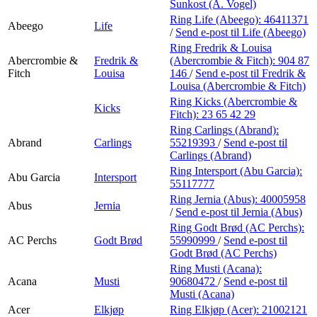
Personal Shopper
Sunkost (A. Vogel)
Ring Life (Abeego):
46411371
Abeego
Life
/
Send e-post
til Life (Abeego)
Ring Fredrik & Louisa
Abercrombie &
Fredrik &
(Abercrombie & Fitch):
904 87
Fitch
Louisa
146
/
Send e-post
til Fredrik &
Louisa (Abercrombie & Fitch)
Ring Kicks (Abercrombie &
Kicks
Fitch):
23 65 42 29
Ring Carlings (Abrand):
Abrand
Carlings
55219393
/
Send e-post
til
Carlings (Abrand)
Ring Intersport (Abu Garcia):
Abu Garcia
Intersport
55117777
Ring Jernia (Abus):
40005958
Abus
Jernia
/
Send e-post
til Jernia (Abus)
Ring Godt Brød (AC Perchs):
AC Perchs
Godt Brød
55990999
/
Send e-post
til
Godt Brød (AC Perchs)
Ring Musti (Acana):
Acana
Musti
90680472
/
Send e-post
til
Musti (Acana)
Acer
Elkjøp
Ring Elkjøp (Acer):
21002121