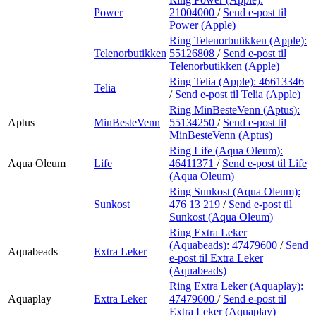
Power
21004000
/
Send e-post
til
Power (Apple)
Ring Telenorbutikken (Apple):
Telenorbutikken
55126808
/
Send e-post
til
Telenorbutikken (Apple)
Ring Telia (Apple):
46613346
Telia
/
Send e-post
til Telia (Apple)
Ring MinBesteVenn (Aptus):
Aptus
MinBesteVenn
55134250
/
Send e-post
til
MinBesteVenn (Aptus)
Ring Life (Aqua Oleum):
Aqua Oleum
Life
46411371
/
Send e-post
til Life
(Aqua Oleum)
Ring Sunkost (Aqua Oleum):
Sunkost
476 13 219
/
Send e-post
til
Sunkost (Aqua Oleum)
Ring Extra Leker
(Aquabeads):
47479600
/
Send
Aquabeads
Extra Leker
e-post
til Extra Leker
(Aquabeads)
Ring Extra Leker (Aquaplay):
Aquaplay
Extra Leker
47479600
/
Send e-post
til
Extra Leker (Aquaplay)