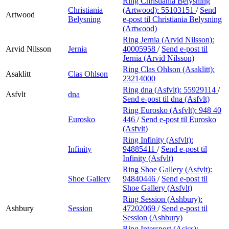
Ring Christiania Belysning
Christiania
(Artwood):
55103151
/
Send
Artwood
Belysning
e-post
til Christiania Belysning
(Artwood)
Ring Jernia (Arvid Nilsson):
Arvid Nilsson
Jernia
40005958
/
Send e-post
til
Jernia (Arvid Nilsson)
Ring Clas Ohlson (Asaklitt):
Asaklitt
Clas Ohlson
23214000
Ring dna (Asfvlt):
55929114
/
Asfvlt
dna
Send e-post
til dna (Asfvlt)
Ring Eurosko (Asfvlt):
948 40
Eurosko
446
/
Send e-post
til Eurosko
(Asfvlt)
Ring Infinity (Asfvlt):
Infinity
94885411
/
Send e-post
til
Infinity (Asfvlt)
Ring Shoe Gallery (Asfvlt):
Shoe Gallery
94840446
/
Send e-post
til
Shoe Gallery (Asfvlt)
Ring Session (Ashbury):
Ashbury
Session
47202069
/
Send e-post
til
Session (Ashbury)
Ring Intersport (Asics):