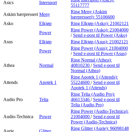
Asics
Intersport
55117777
Ring Meny (Askim
Askim bærpresseri
Meny
bærpresseri):
55106600
Asko
Elkjøp
Ring Elkjøp (Asko):
21002121
Ring Power (Asko):
21004000
Power
/
Send e-post
til Power (Asko)
Asus
Elkjøp
Ring Elkjøp (Asus):
21002121
Ring Power (Asus):
21004000
Power
/
Send e-post
til Power (Asus)
Ring Normal (Athea):
Athea
Normal
40810230
/
Send e-post
til
Normal (Athea)
Ring Apotek 1 (Attends):
Attends
Apotek 1
55224600
/
Send e-post
til
Apotek 1 (Attends)
Ring Telia (Audio Pro):
Audio Pro
Telia
46613346
/
Send e-post
til
Telia (Audio Pro)
Ring Power (Audio-Technica):
Audio-Technica
Power
21004000
/
Send e-post
til
Power (Audio-Technica)
Ring Glitter (Aurie):
96098148
Aurie
Glitter