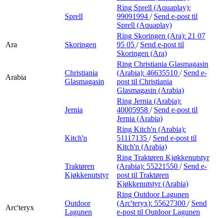
Ring Sprell (Aquaplay):
Sprell
99091994
/
Send e-post
til
Sprell (Aquaplay)
Ring Skoringen (Ara):
21 07
Ara
Skoringen
95 05
/
Send e-post
til
Skoringen (Ara)
Ring Christiania Glasmagasin
Christiania
(Arabia):
46635510
/
Send e-
Arabia
Glasmagasin
post
til Christiania
Glasmagasin (Arabia)
Ring Jernia (Arabia):
Jernia
40005958
/
Send e-post
til
Jernia (Arabia)
Ring Kitch'n (Arabia):
Kitch'n
51117135
/
Send e-post
til
Kitch'n (Arabia)
Ring Traktøren Kjøkkenutstyr
Traktøren
(Arabia):
55221550
/
Send e-
Kjøkkenutstyr
post
til Traktøren
Kjøkkenutstyr (Arabia)
Ring Outdoor Lagunen
Outdoor
(Arc'teryx):
55627300
/
Send
Arc'teryx
Lagunen
e-post
til Outdoor Lagunen