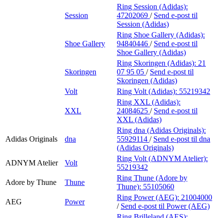
Ring Session (Adidas):
Session
47202069
/
Send e-post
til
Session (Adidas)
Ring Shoe Gallery (Adidas):
Shoe Gallery
94840446
/
Send e-post
til
Shoe Gallery (Adidas)
Ring Skoringen (Adidas):
21
Skoringen
07 95 05
/
Send e-post
til
Skoringen (Adidas)
Volt
Ring Volt (Adidas):
55219342
Ring XXL (Adidas):
XXL
24084625
/
Send e-post
til
XXL (Adidas)
Ring dna (Adidas Originals):
Adidas Originals
dna
55929114
/
Send e-post
til dna
(Adidas Originals)
Ring Volt (ADNYM Atelier):
ADNYM Atelier
Volt
55219342
Ring Thune (Adore by
Adore by Thune
Thune
Thune):
55105060
Ring Power (AEG):
21004000
AEG
Power
/
Send e-post
til Power (AEG)
Ring Brilleland (AES):