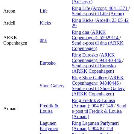
(Arc'teryx)
Ring Life (Arcon):
46411371
/
Arcon
Life
Send e-post
til Life (Arcon)
Ring Kicks (Ardell):
23 65 42
Ardell
Kicks
29
Ring dna (ARKK
ARKK
Copenhagen):
55929114
/
dna
Copenhagen
Send e-post
til dna (ARKK
Copenhagen)
Ring Eurosko (ARKK
Copenhagen):
948 40 446
/
Eurosko
Send e-post
til Eurosko
(ARKK Copenhagen)
Ring Shoe Gallery (ARKK
Copenhagen):
94840446
/
Shoe Gallery
Send e-post
til Shoe Gallery
(ARKK Copenhagen)
Ring Fredrik & Louisa
Fredrik &
(Armani):
904 87 146
/
Send
Armani
Louisa
e-post
til Fredrik & Louisa
(Armani)
Lagunen
Ring Lagunen Parfymeri
Parfymeri
(Armani):
904 87 159