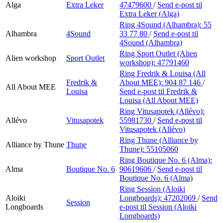
Alga
Extra Leker
47479600
/
Send e-post
til
Extra Leker (Alga)
Ring 4Sound (Alhambra):
55
Alhambra
4Sound
33 77 80
/
Send e-post
til
4Sound (Alhambra)
Ring Sport Outlet (Alien
Alien workshop
Sport Outlet
workshop):
47791460
Ring Fredrik & Louisa (All
Fredrik &
About MEE):
904 87 146
/
All About MEE
Louisa
Send e-post
til Fredrik &
Louisa (All About MEE)
Ring Vitusapotek (Allévo):
Allévo
Vitusapotek
55981730
/
Send e-post
til
Vitusapotek (Allévo)
Ring Thune (Alliance by
Alliance by Thune
Thune
Thune):
55105060
Ring Boutique No. 6 (Alma):
Alma
Boutique No. 6
90619606
/
Send e-post
til
Boutique No. 6 (Alma)
Ring Session (Aloiki
Aloiki
Longboards):
47202069
/
Send
Session
Longboards
e-post
til Session (Aloiki
Longboards)