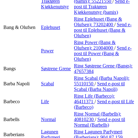
Traktøren
(bamix):
55221550
/
Send e-
Kjøkkenutstyr
post
til Traktøren
Kjøkkenutstyr (bamix)
Ring Eplehuset (Bang &
Olufsen):
73202400
/
Send e-
Bang & Olufsen
Eplehuset
post
til Eplehuset (Bang &
Olufsen)
Ring Power (Bang &
Olufsen):
21004000
/
Send e-
Power
post
til Power (Bang &
Olufsen)
Ring Søstrene Grene (Bangs):
Bangs
Søstrene Grene
47657384
Ring Scabal (Barba Napoli):
Barba Napoli
Scabal
55110150
/
Send e-post
til
Scabal (Barba Napoli)
Ring Life (Barbeco):
Barbeco
Life
46411371
/
Send e-post
til Life
(Barbeco)
Ring Normal (Barbells):
Barbells
Normal
40810230
/
Send e-post
til
Normal (Barbells)
Lagunen
Ring Lagunen Parfymeri
Barberians
Parfymeri
(Barberians):
904 87 159