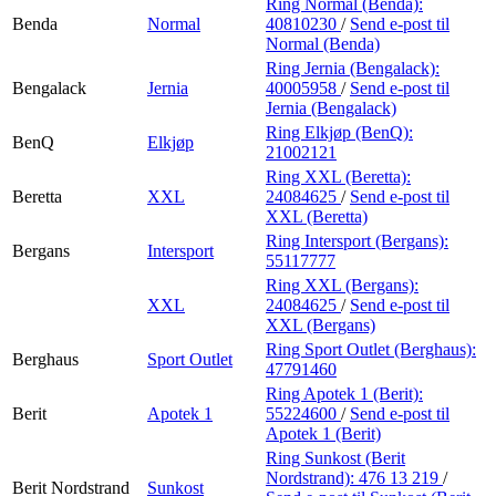
Ring Normal (Benda):
Benda
Normal
40810230
/
Send e-post
til
Normal (Benda)
Ring Jernia (Bengalack):
Bengalack
Jernia
40005958
/
Send e-post
til
Jernia (Bengalack)
Ring Elkjøp (BenQ):
BenQ
Elkjøp
21002121
Ring XXL (Beretta):
Beretta
XXL
24084625
/
Send e-post
til
XXL (Beretta)
Ring Intersport (Bergans):
Bergans
Intersport
55117777
Ring XXL (Bergans):
XXL
24084625
/
Send e-post
til
XXL (Bergans)
Ring Sport Outlet (Berghaus):
Berghaus
Sport Outlet
47791460
Ring Apotek 1 (Berit):
Berit
Apotek 1
55224600
/
Send e-post
til
Apotek 1 (Berit)
Ring Sunkost (Berit
Nordstrand):
476 13 219
/
Berit Nordstrand
Sunkost