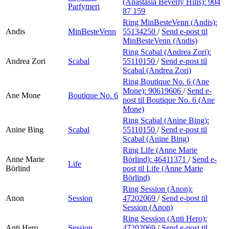
(Anastasia Beverly Hills):
904
Parfymeri
87 159
Ring MinBesteVenn (Andis):
Andis
MinBesteVenn
55134250
/
Send e-post
til
MinBesteVenn (Andis)
Ring Scabal (Andrea Zori):
Andrea Zori
Scabal
55110150
/
Send e-post
til
Scabal (Andrea Zori)
Ring Boutique No. 6 (Ane
Mone):
90619606
/
Send e-
Ane Mone
Boutique No. 6
post
til Boutique No. 6 (Ane
Mone)
Ring Scabal (Anine Bing):
Anine Bing
Scabal
55110150
/
Send e-post
til
Scabal (Anine Bing)
Ring Life (Anne Marie
Anne Marie
Börlind):
46411371
/
Send e-
Life
Börlind
post
til Life (Anne Marie
Börlind)
Ring Session (Anon):
Anon
Session
47202069
/
Send e-post
til
Session (Anon)
Ring Session (Anti Hero):
Anti Hero
Session
47202069
/
Send e-post
til