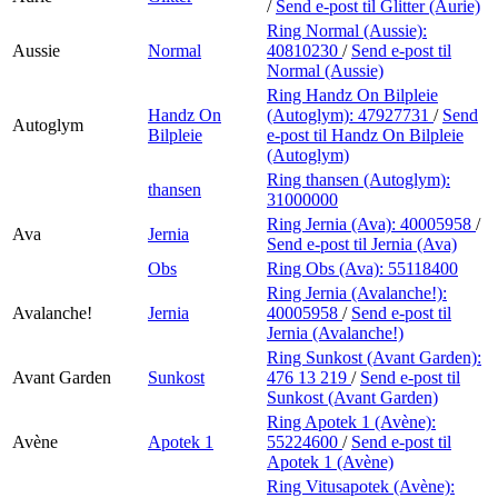
/
Send e-post
til Glitter (Aurie)
Ring Normal (Aussie):
Aussie
Normal
40810230
/
Send e-post
til
Normal (Aussie)
Ring Handz On Bilpleie
Handz On
(Autoglym):
47927731
/
Send
Autoglym
Bilpleie
e-post
til Handz On Bilpleie
(Autoglym)
Ring thansen (Autoglym):
thansen
31000000
Ring Jernia (Ava):
40005958
/
Ava
Jernia
Send e-post
til Jernia (Ava)
Obs
Ring Obs (Ava):
55118400
Ring Jernia (Avalanche!):
Avalanche!
Jernia
40005958
/
Send e-post
til
Jernia (Avalanche!)
Ring Sunkost (Avant Garden):
Avant Garden
Sunkost
476 13 219
/
Send e-post
til
Sunkost (Avant Garden)
Ring Apotek 1 (Avène):
Avène
Apotek 1
55224600
/
Send e-post
til
Apotek 1 (Avène)
Ring Vitusapotek (Avène):