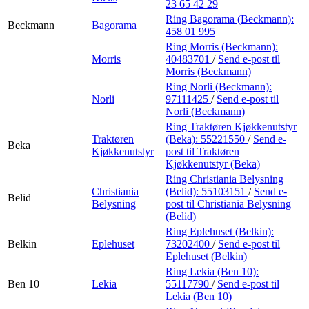
23 65 42 29
Ring Bagorama (Beckmann):
Beckmann
Bagorama
458 01 995
Ring Morris (Beckmann):
Morris
40483701
/
Send e-post
til
Morris (Beckmann)
Ring Norli (Beckmann):
Norli
97111425
/
Send e-post
til
Norli (Beckmann)
Ring Traktøren Kjøkkenutstyr
Traktøren
(Beka):
55221550
/
Send e-
Beka
Kjøkkenutstyr
post
til Traktøren
Kjøkkenutstyr (Beka)
Ring Christiania Belysning
Christiania
(Belid):
55103151
/
Send e-
Belid
Belysning
post
til Christiania Belysning
(Belid)
Ring Eplehuset (Belkin):
Belkin
Eplehuset
73202400
/
Send e-post
til
Eplehuset (Belkin)
Ring Lekia (Ben 10):
Ben 10
Lekia
55117790
/
Send e-post
til
Lekia (Ben 10)