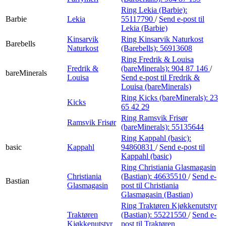
Ring Lekia (Barbie):
Barbie
Lekia
55117790
/
Send e-post
til
Lekia (Barbie)
Kinsarvik
Ring Kinsarvik Naturkost
Barebells
Naturkost
(Barebells):
56913608
Ring Fredrik & Louisa
Fredrik &
(bareMinerals):
904 87 146
/
bareMinerals
Louisa
Send e-post
til Fredrik &
Louisa (bareMinerals)
Ring Kicks (bareMinerals):
23
Kicks
65 42 29
Ring Ramsvik Frisør
Ramsvik Frisør
(bareMinerals):
55135644
Ring Kappahl (basic):
basic
Kappahl
94860831
/
Send e-post
til
Kappahl (basic)
Ring Christiania Glasmagasin
Christiania
(Bastian):
46635510
/
Send e-
Bastian
Glasmagasin
post
til Christiania
Glasmagasin (Bastian)
Ring Traktøren Kjøkkenutstyr
Traktøren
(Bastian):
55221550
/
Send e-
Kjøkkenutstyr
post
til Traktøren