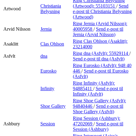
Ring Christiania Belysning
Christiania
(Artwood):
55103151
/
Send
Artwood
Belysning
e-post
til Christiania Belysning
(Artwood)
Ring Jernia (Arvid Nilsson):
Arvid Nilsson
Jernia
40005958
/
Send e-post
til
Jernia (Arvid Nilsson)
Ring Clas Ohlson (Asaklitt):
Asaklitt
Clas Ohlson
23214000
Ring dna (Asfvlt):
55929114
/
Asfvlt
dna
Send e-post
til dna (Asfvlt)
Ring Eurosko (Asfvlt):
948 40
Eurosko
446
/
Send e-post
til Eurosko
(Asfvlt)
Ring Infinity (Asfvlt):
Infinity
94885411
/
Send e-post
til
Infinity (Asfvlt)
Ring Shoe Gallery (Asfvlt):
Shoe Gallery
94840446
/
Send e-post
til
Shoe Gallery (Asfvlt)
Ring Session (Ashbury):
Ashbury
Session
47202069
/
Send e-post
til
Session (Ashbury)
Ring Intersport (Asics):