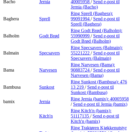
Bacho
Jernia
40005958
/
Send e-post
til
Jernia (Bacho)
Ring Sprell (Baghera):
Baghera
Sprell
99091994
/
Send e-post
til
Sprell (Baghera)
Ring Godt Brød (Balholm):
Balholm
Godt Brød
55990999
/
Send e-post
til
Godt Brød (Balholm)
Ring Specsavers (Balmain):
Balmain
Specsavers
55221222
/
Send e-post
til
Specsavers (Balmain)
Ring Narvesen (Bama):
Bama
Narvesen
90883724
/
Send e-post
til
Narvesen (Bama)
Ring Sunkost (Bambusa):
476
Bambusa
Sunkost
13 219
/
Send e-post
til
Sunkost (Bambusa)
Ring Jernia (bamix):
40005958
bamix
Jernia
/
Send e-post
til Jernia (bamix)
Ring Kitch'n (bamix):
Kitch'n
51117135
/
Send e-post
til
Kitch'n (bamix)
Ring Traktøren Kjøkkenutstyr