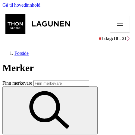
Gå til hovedinnhold
I dag:
10 - 21
Forside
Merker
Butikker
Finn merkevare
Mat og drikke
Helse
Aktiviteter
Tilbud