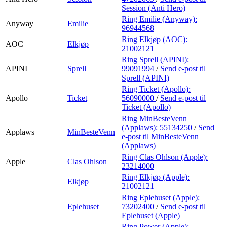
Session (Anti Hero)
Ring Emilie (Anyway):
Anyway
Emilie
96944568
Ring Elkjøp (AOC):
AOC
Elkjøp
21002121
Ring Sprell (APINI):
APINI
Sprell
99091994
/
Send e-post
til
Sprell (APINI)
Ring Ticket (Apollo):
Apollo
Ticket
56090000
/
Send e-post
til
Ticket (Apollo)
Ring MinBesteVenn
(Applaws):
55134250
/
Send
Applaws
MinBesteVenn
e-post
til MinBesteVenn
(Applaws)
Ring Clas Ohlson (Apple):
Apple
Clas Ohlson
23214000
Ring Elkjøp (Apple):
Elkjøp
21002121
Ring Eplehuset (Apple):
Eplehuset
73202400
/
Send e-post
til
Eplehuset (Apple)
Ring Power (Apple):