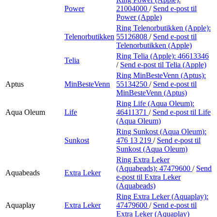
Power
21004000
/
Send e-post
til
Power (Apple)
Ring Telenorbutikken (Apple):
Telenorbutikken
55126808
/
Send e-post
til
Telenorbutikken (Apple)
Ring Telia (Apple):
46613346
Telia
/
Send e-post
til Telia (Apple)
Ring MinBesteVenn (Aptus):
Aptus
MinBesteVenn
55134250
/
Send e-post
til
MinBesteVenn (Aptus)
Ring Life (Aqua Oleum):
Aqua Oleum
Life
46411371
/
Send e-post
til Life
(Aqua Oleum)
Ring Sunkost (Aqua Oleum):
Sunkost
476 13 219
/
Send e-post
til
Sunkost (Aqua Oleum)
Ring Extra Leker
(Aquabeads):
47479600
/
Send
Aquabeads
Extra Leker
e-post
til Extra Leker
(Aquabeads)
Ring Extra Leker (Aquaplay):
Aquaplay
Extra Leker
47479600
/
Send e-post
til
Extra Leker (Aquaplay)