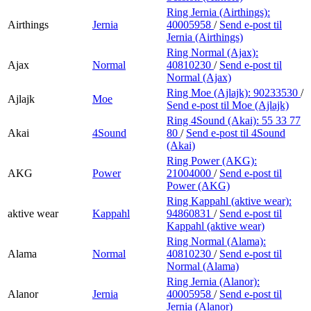
Ring Jernia (Airthings):
Airthings
Jernia
40005958
/
Send e-post
til
Jernia (Airthings)
Ring Normal (Ajax):
Ajax
Normal
40810230
/
Send e-post
til
Normal (Ajax)
Ring Moe (Ajlajk):
90233530
/
Ajlajk
Moe
Send e-post
til Moe (Ajlajk)
Ring 4Sound (Akai):
55 33 77
Akai
4Sound
80
/
Send e-post
til 4Sound
(Akai)
Ring Power (AKG):
AKG
Power
21004000
/
Send e-post
til
Power (AKG)
Ring Kappahl (aktive wear):
aktive wear
Kappahl
94860831
/
Send e-post
til
Kappahl (aktive wear)
Ring Normal (Alama):
Alama
Normal
40810230
/
Send e-post
til
Normal (Alama)
Ring Jernia (Alanor):
Alanor
Jernia
40005958
/
Send e-post
til
Jernia (Alanor)