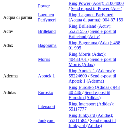
Ring Power (Acer):
21004000
Power
/
Send e-post
til Power (Acer)
Lagunen
Ring Lagunen Parfymeri
Acqua di parma
Parfymeri
(Acqua di parma):
904 87 159
Ring Brilleland (Activ):
Activ
Brilleland
55221555
/
Send e-post
til
Brilleland (Activ)
Ring Bagorama (Adax):
458
Adax
Bagorama
01 995
Ring Morris (Adax):
Morris
40483701
/
Send e-post
til
Morris (Adax)
Ring Apotek 1 (Aderma):
Aderma
Apotek 1
55224600
/
Send e-post
til
Apotek 1 (Aderma)
Ring Eurosko (Adidas):
948
Adidas
Eurosko
40 446
/
Send e-post
til
Eurosko (Adidas)
Ring Intersport (Adidas):
Intersport
55117777
Ring Junkyard (Adidas):
Junkyard
55211584
/
Send e-post
til
Junkyard (Adidas)