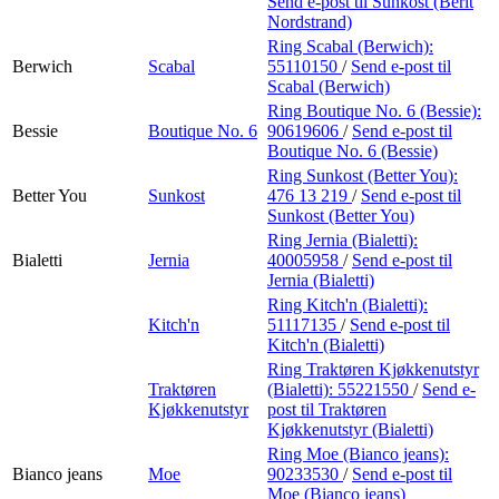
Send e-post
til Sunkost (Berit
Nordstrand)
Ring Scabal (Berwich):
Berwich
Scabal
55110150
/
Send e-post
til
Scabal (Berwich)
Ring Boutique No. 6 (Bessie):
Bessie
Boutique No. 6
90619606
/
Send e-post
til
Boutique No. 6 (Bessie)
Ring Sunkost (Better You):
Better You
Sunkost
476 13 219
/
Send e-post
til
Sunkost (Better You)
Ring Jernia (Bialetti):
Bialetti
Jernia
40005958
/
Send e-post
til
Jernia (Bialetti)
Ring Kitch'n (Bialetti):
Kitch'n
51117135
/
Send e-post
til
Kitch'n (Bialetti)
Ring Traktøren Kjøkkenutstyr
Traktøren
(Bialetti):
55221550
/
Send e-
Kjøkkenutstyr
post
til Traktøren
Kjøkkenutstyr (Bialetti)
Ring Moe (Bianco jeans):
Bianco jeans
Moe
90233530
/
Send e-post
til
Moe (Bianco jeans)