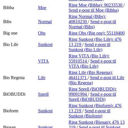
Ring Moe (Bibba):
90233530
/
Bibba
Moe
Send e-post
til Moe (Bibba)
Ring Normal (Bibs):
Bibs
Normal
40810230
/
Send e-post
til
Normal (Bibs)
Big one
Obs
Ring Obs (Big one):
55118400
Ring Sunkost (Bio Life):
476
Bio Life
Sunkost
13 219
/
Send e-post
til
Sunkost (Bio Life)
Ring VITA (Bio Life):
VITA
55910514
/
Send e-post
til
VITA (Bio Life)
Ring Life (Bio Regena):
Bio Regena
Life
46411371
/
Send e-post
til Life
(Bio Regena)
Ring Sprell (BiOBUDDi):
BiOBUDDi
Sprell
99091994
/
Send e-post
til
Sprell (BiOBUDDi)
Ring Sunkost (Bioform):
476
Bioform
Sunkost
13 219
/
Send e-post
til
Sunkost (Bioform)
Ring Sunkost (Biosan):
476 13
Biosan
Sunkost
219
/
Send e-post
til Sunkost