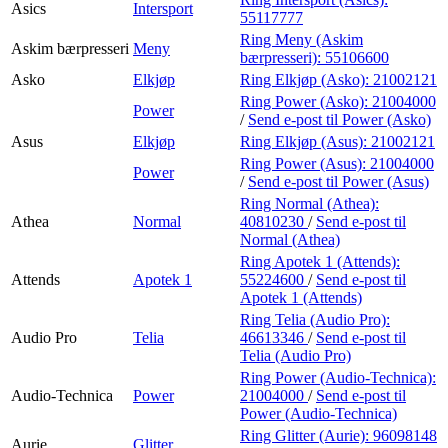
Asics
Intersport
55117777
Ring Meny (Askim
Askim bærpresseri
Meny
bærpresseri):
55106600
Asko
Elkjøp
Ring Elkjøp (Asko):
21002121
Ring Power (Asko):
21004000
Power
/
Send e-post
til Power (Asko)
Asus
Elkjøp
Ring Elkjøp (Asus):
21002121
Ring Power (Asus):
21004000
Power
/
Send e-post
til Power (Asus)
Ring Normal (Athea):
Athea
Normal
40810230
/
Send e-post
til
Normal (Athea)
Ring Apotek 1 (Attends):
Attends
Apotek 1
55224600
/
Send e-post
til
Apotek 1 (Attends)
Ring Telia (Audio Pro):
Audio Pro
Telia
46613346
/
Send e-post
til
Telia (Audio Pro)
Ring Power (Audio-Technica):
Audio-Technica
Power
21004000
/
Send e-post
til
Power (Audio-Technica)
Ring Glitter (Aurie):
96098148
Aurie
Glitter