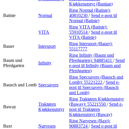
Kjøkkenutstyr (Bastian)
Ring Normal (Batiste):
Batiste
Normal
40810230
/
Send e-post
til
Normal (Batiste)
Ring VITA (Batiste):
VITA
55910514
/
Send e-post
til
VITA (Batiste)
Ring Intersport (Bauer):
Bauer
Intersport
55117777
Ring Infinity (Baum und
Baum und
Pferdgarten):
94885411
/
Send
Infinity
Pferdgarten
e-post
til Infinity (Baum und
Pferdgarten)
Ring Specsavers (Bausch and
Lomb):
55221222
/
Send e-
Bausch and Lomb
Specsavers
post
til Specsavers (Bausch
and Lomb)
Ring Traktøren Kjøkkenutstyr
Traktøren
(Baway):
55221550
/
Send e-
Baway
Kjøkkenutstyr
post
til Traktøren
Kjøkkenutstyr (Baway)
Ring Narvesen (Baxt):
Baxt
Narvesen
90883724
/
Send e-post
til