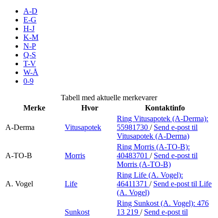
Inspirasjon
A-D
E-G
H-J
K-M
N-P
Søk
Q-S
T-V
W-Å
0-9
Åpningstider
Tabell med aktuelle merkevarer
Merke
Hvor
Kontaktinfo
Parkering
Ring Vitusapotek (A-Derma):
A-Derma
Vitusapotek
55981730
/
Send e-post
til
Praktisk informasjon
Vitusapotek (A-Derma)
Ledige stillinger
Ring Morris (A-TO-B):
A-TO-B
Morris
40483701
/
Send e-post
til
Morris (A-TO-B)
Magasin
Ring Life (A. Vogel):
Gavekort
A. Vogel
Life
46411371
/
Send e-post
til Life
(A. Vogel)
Finn frem
Ring Sunkost (A. Vogel):
476
Sunkost
13 219
/
Send e-post
til