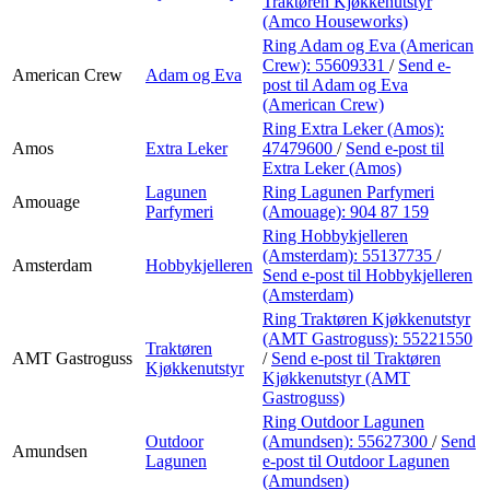
Traktøren Kjøkkenutstyr
(Amco Houseworks)
Ring Adam og Eva (American
Crew):
55609331
/
Send e-
American Crew
Adam og Eva
post
til Adam og Eva
(American Crew)
Ring Extra Leker (Amos):
Amos
Extra Leker
47479600
/
Send e-post
til
Extra Leker (Amos)
Lagunen
Ring Lagunen Parfymeri
Amouage
Parfymeri
(Amouage):
904 87 159
Ring Hobbykjelleren
(Amsterdam):
55137735
/
Amsterdam
Hobbykjelleren
Send e-post
til Hobbykjelleren
(Amsterdam)
Ring Traktøren Kjøkkenutstyr
(AMT Gastroguss):
55221550
Traktøren
AMT Gastroguss
/
Send e-post
til Traktøren
Kjøkkenutstyr
Kjøkkenutstyr (AMT
Gastroguss)
Ring Outdoor Lagunen
Outdoor
(Amundsen):
55627300
/
Send
Amundsen
Lagunen
e-post
til Outdoor Lagunen
(Amundsen)