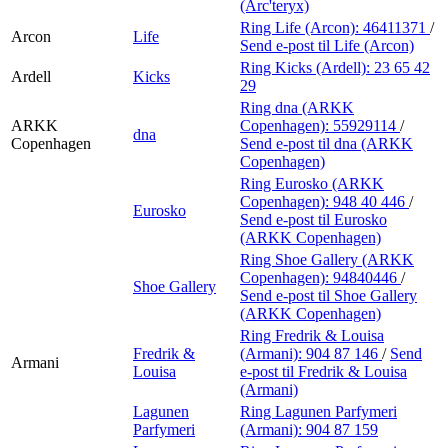
(Arc'teryx)
Ring Life (Arcon):
46411371
/
Arcon
Life
Send e-post
til Life (Arcon)
Ring Kicks (Ardell):
23 65 42
Ardell
Kicks
29
Ring dna (ARKK
ARKK
Copenhagen):
55929114
/
dna
Copenhagen
Send e-post
til dna (ARKK
Copenhagen)
Ring Eurosko (ARKK
Copenhagen):
948 40 446
/
Eurosko
Send e-post
til Eurosko
(ARKK Copenhagen)
Ring Shoe Gallery (ARKK
Copenhagen):
94840446
/
Shoe Gallery
Send e-post
til Shoe Gallery
(ARKK Copenhagen)
Ring Fredrik & Louisa
Fredrik &
(Armani):
904 87 146
/
Send
Armani
Louisa
e-post
til Fredrik & Louisa
(Armani)
Lagunen
Ring Lagunen Parfymeri
Parfymeri
(Armani):
904 87 159