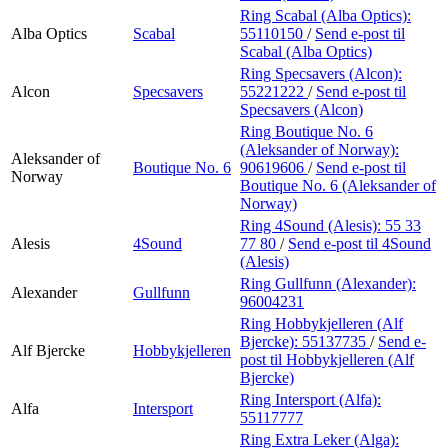
Ring Scabal (Alba Optics):
Alba Optics
Scabal
55110150
/
Send e-post
til
Scabal (Alba Optics)
Ring Specsavers (Alcon):
Alcon
Specsavers
55221222
/
Send e-post
til
Specsavers (Alcon)
Ring Boutique No. 6
(Aleksander of Norway):
Aleksander of
Boutique No. 6
90619606
/
Send e-post
til
Norway
Boutique No. 6 (Aleksander of
Norway)
Ring 4Sound (Alesis):
55 33
Alesis
4Sound
77 80
/
Send e-post
til 4Sound
(Alesis)
Ring Gullfunn (Alexander):
Alexander
Gullfunn
96004231
Ring Hobbykjelleren (Alf
Bjercke):
55137735
/
Send e-
Alf Bjercke
Hobbykjelleren
post
til Hobbykjelleren (Alf
Bjercke)
Ring Intersport (Alfa):
Alfa
Intersport
55117777
Ring Extra Leker (Alga):