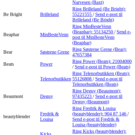
Narvesen (Baxt)
Ring Brilleland (Be Bright):
Be Bright
Brilleland
55221555
/
Send e-post
til
Brilleland (Be Bright)
Ring MinBesteVenn
(Beaphar):
55134250
/
Send e-
Beaphar
MinBesteVenn
post
til MinBesteVenn
(Beaphar)
Ring Søstrene Grene (Bear):
Bear
Søstrene Grene
47657384
Ring Power (Beats):
21004000
Beats
Power
/
Send e-post
til Power (Beats)
Ring Telenorbutikken (Beats):
Telenorbutikken
55126808
/
Send e-post
til
Telenorbutikken (Beats)
Ring Deguy (Beaumont):
Beaumont
Deguy
97435223
/
Send e-post
til
Deguy (Beaumont)
Ring Fredrik & Louisa
Fredrik &
(beautyblender):
904 87 146
/
beautyblender
Louisa
Send e-post
til Fredrik &
Louisa (beautyblender)
Ring Kicks (beautyblender):
Kicks