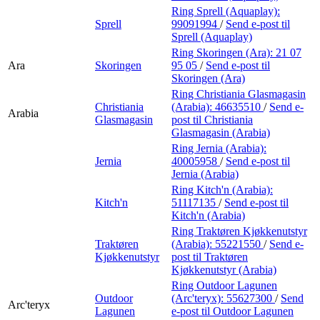
Ring Sprell (Aquaplay):
Sprell
99091994
/
Send e-post
til
Sprell (Aquaplay)
Ring Skoringen (Ara):
21 07
Ara
Skoringen
95 05
/
Send e-post
til
Skoringen (Ara)
Ring Christiania Glasmagasin
Christiania
(Arabia):
46635510
/
Send e-
Arabia
Glasmagasin
post
til Christiania
Glasmagasin (Arabia)
Ring Jernia (Arabia):
Jernia
40005958
/
Send e-post
til
Jernia (Arabia)
Ring Kitch'n (Arabia):
Kitch'n
51117135
/
Send e-post
til
Kitch'n (Arabia)
Ring Traktøren Kjøkkenutstyr
Traktøren
(Arabia):
55221550
/
Send e-
Kjøkkenutstyr
post
til Traktøren
Kjøkkenutstyr (Arabia)
Ring Outdoor Lagunen
Outdoor
(Arc'teryx):
55627300
/
Send
Arc'teryx
Lagunen
e-post
til Outdoor Lagunen