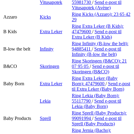
Vitusapotek
55981730
/
Send e-post
til
Vitusapotek (Avène)
Ring Kicks (Azzaro):
23 65 42
Azzaro
Kicks
29
Ring Extra Leker (B Kids):
B Kids
Extra Leker
47479600
/
Send e-post
til
Extra Leker (B Kids)
Ring Infinity (B-low the belt):
B-low the belt
Infinity
94885411
/
Send e-post
til
Infinity (B-low the belt)
Ring Skoringen (B&CO):
21
B&CO
Skoringen
07 95 05
/
Send e-post
til
Skoringen (B&CO)
Ring Extra Leker (Baby
Baby Born
Extra Leker
Born):
47479600
/
Send e-post
til Extra Leker (Baby Born)
Ring Lekia (Baby Born):
Lekia
55117790
/
Send e-post
til
Lekia (Baby Born)
Ring Sprell (Baby Products):
Baby Products
Sprell
99091994
/
Send e-post
til
Sprell (Baby Products)
Ring Jernia (Bacho):