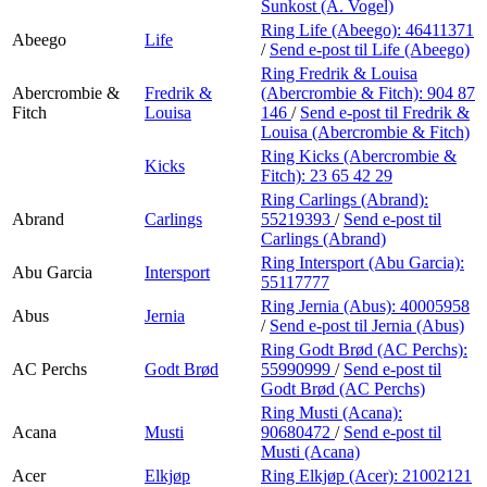
Personal Shopper
Sunkost (A. Vogel)
Ring Life (Abeego):
46411371
Abeego
Life
/
Send e-post
til Life (Abeego)
Ring Fredrik & Louisa
Abercrombie &
Fredrik &
(Abercrombie & Fitch):
904 87
Fitch
Louisa
146
/
Send e-post
til Fredrik &
Louisa (Abercrombie & Fitch)
Ring Kicks (Abercrombie &
Kicks
Fitch):
23 65 42 29
Ring Carlings (Abrand):
Abrand
Carlings
55219393
/
Send e-post
til
Carlings (Abrand)
Ring Intersport (Abu Garcia):
Abu Garcia
Intersport
55117777
Ring Jernia (Abus):
40005958
Abus
Jernia
/
Send e-post
til Jernia (Abus)
Ring Godt Brød (AC Perchs):
AC Perchs
Godt Brød
55990999
/
Send e-post
til
Godt Brød (AC Perchs)
Ring Musti (Acana):
Acana
Musti
90680472
/
Send e-post
til
Musti (Acana)
Acer
Elkjøp
Ring Elkjøp (Acer):
21002121