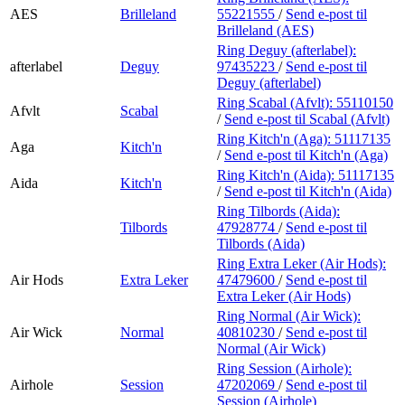
AES
Brilleland
55221555
/
Send e-post
til
Brilleland (AES)
Ring Deguy (afterlabel):
afterlabel
Deguy
97435223
/
Send e-post
til
Deguy (afterlabel)
Ring Scabal (Afvlt):
55110150
Afvlt
Scabal
/
Send e-post
til Scabal (Afvlt)
Ring Kitch'n (Aga):
51117135
Aga
Kitch'n
/
Send e-post
til Kitch'n (Aga)
Ring Kitch'n (Aida):
51117135
Aida
Kitch'n
/
Send e-post
til Kitch'n (Aida)
Ring Tilbords (Aida):
Tilbords
47928774
/
Send e-post
til
Tilbords (Aida)
Ring Extra Leker (Air Hods):
Air Hods
Extra Leker
47479600
/
Send e-post
til
Extra Leker (Air Hods)
Ring Normal (Air Wick):
Air Wick
Normal
40810230
/
Send e-post
til
Normal (Air Wick)
Ring Session (Airhole):
Airhole
Session
47202069
/
Send e-post
til
Session (Airhole)