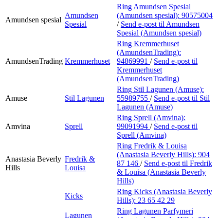
Ring Amundsen Spesial
Amundsen
(Amundsen spesial):
90575004
Amundsen spesial
Spesial
/
Send e-post
til Amundsen
Spesial (Amundsen spesial)
Ring Kremmerhuset
(AmundsenTrading):
AmundsenTrading
Kremmerhuset
94869991
/
Send e-post
til
Kremmerhuset
(AmundsenTrading)
Ring Stil Lagunen (Amuse):
Amuse
Stil Lagunen
55989755
/
Send e-post
til Stil
Lagunen (Amuse)
Ring Sprell (Amvina):
Amvina
Sprell
99091994
/
Send e-post
til
Sprell (Amvina)
Ring Fredrik & Louisa
(Anastasia Beverly Hills):
904
Anastasia Beverly
Fredrik &
87 146
/
Send e-post
til Fredrik
Hills
Louisa
& Louisa (Anastasia Beverly
Hills)
Ring Kicks (Anastasia Beverly
Kicks
Hills):
23 65 42 29
Ring Lagunen Parfymeri
Lagunen