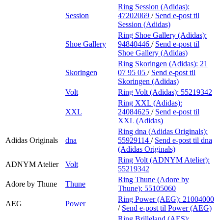
Ring Session (Adidas):
Session
47202069
/
Send e-post
til
Session (Adidas)
Ring Shoe Gallery (Adidas):
Shoe Gallery
94840446
/
Send e-post
til
Shoe Gallery (Adidas)
Ring Skoringen (Adidas):
21
Skoringen
07 95 05
/
Send e-post
til
Skoringen (Adidas)
Volt
Ring Volt (Adidas):
55219342
Ring XXL (Adidas):
XXL
24084625
/
Send e-post
til
XXL (Adidas)
Ring dna (Adidas Originals):
Adidas Originals
dna
55929114
/
Send e-post
til dna
(Adidas Originals)
Ring Volt (ADNYM Atelier):
ADNYM Atelier
Volt
55219342
Ring Thune (Adore by
Adore by Thune
Thune
Thune):
55105060
Ring Power (AEG):
21004000
AEG
Power
/
Send e-post
til Power (AEG)
Ring Brilleland (AES):