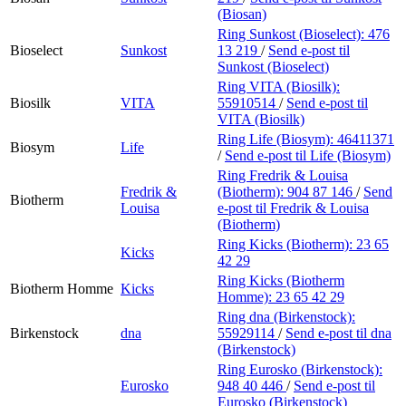
(Biosan)
Ring Sunkost (Bioselect):
476
Bioselect
Sunkost
13 219
/
Send e-post
til
Sunkost (Bioselect)
Ring VITA (Biosilk):
Biosilk
VITA
55910514
/
Send e-post
til
VITA (Biosilk)
Ring Life (Biosym):
46411371
Biosym
Life
/
Send e-post
til Life (Biosym)
Ring Fredrik & Louisa
Fredrik &
(Biotherm):
904 87 146
/
Send
Biotherm
Louisa
e-post
til Fredrik & Louisa
(Biotherm)
Ring Kicks (Biotherm):
23 65
Kicks
42 29
Ring Kicks (Biotherm
Biotherm Homme
Kicks
Homme):
23 65 42 29
Ring dna (Birkenstock):
Birkenstock
dna
55929114
/
Send e-post
til dna
(Birkenstock)
Ring Eurosko (Birkenstock):
Eurosko
948 40 446
/
Send e-post
til
Eurosko (Birkenstock)