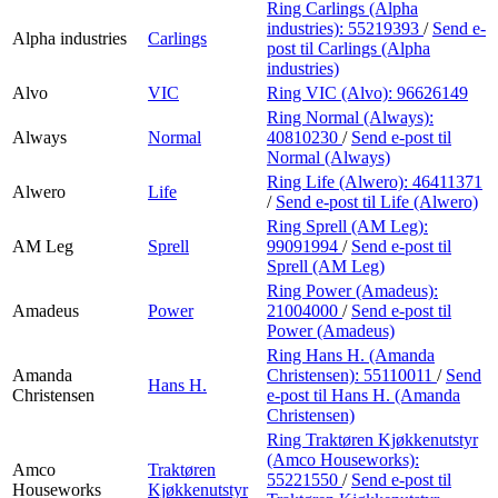
Ring Carlings (Alpha
industries):
55219393
/
Send e-
Alpha industries
Carlings
post
til Carlings (Alpha
industries)
Alvo
VIC
Ring VIC (Alvo):
96626149
Ring Normal (Always):
Always
Normal
40810230
/
Send e-post
til
Normal (Always)
Ring Life (Alwero):
46411371
Alwero
Life
/
Send e-post
til Life (Alwero)
Ring Sprell (AM Leg):
AM Leg
Sprell
99091994
/
Send e-post
til
Sprell (AM Leg)
Ring Power (Amadeus):
Amadeus
Power
21004000
/
Send e-post
til
Power (Amadeus)
Ring Hans H. (Amanda
Amanda
Christensen):
55110011
/
Send
Hans H.
Christensen
e-post
til Hans H. (Amanda
Christensen)
Ring Traktøren Kjøkkenutstyr
(Amco Houseworks):
Amco
Traktøren
55221550
/
Send e-post
til
Houseworks
Kjøkkenutstyr