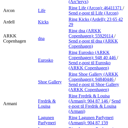
(Arc'teryx)
Ring Life (Arcon):
46411371
/
Arcon
Life
Send e-post
til Life (Arcon)
Ring Kicks (Ardell):
23 65 42
Ardell
Kicks
29
Ring dna (ARKK
ARKK
Copenhagen):
55929114
/
dna
Copenhagen
Send e-post
til dna (ARKK
Copenhagen)
Ring Eurosko (ARKK
Copenhagen):
948 40 446
/
Eurosko
Send e-post
til Eurosko
(ARKK Copenhagen)
Ring Shoe Gallery (ARKK
Copenhagen):
94840446
/
Shoe Gallery
Send e-post
til Shoe Gallery
(ARKK Copenhagen)
Ring Fredrik & Louisa
Fredrik &
(Armani):
904 87 146
/
Send
Armani
Louisa
e-post
til Fredrik & Louisa
(Armani)
Lagunen
Ring Lagunen Parfymeri
Parfymeri
(Armani):
904 87 159