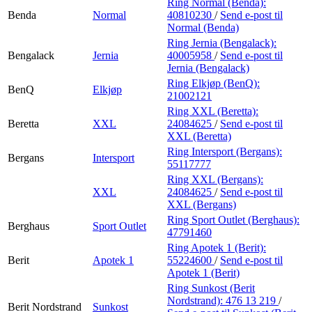
Ring Normal (Benda):
Benda
Normal
40810230
/
Send e-post
til
Normal (Benda)
Ring Jernia (Bengalack):
Bengalack
Jernia
40005958
/
Send e-post
til
Jernia (Bengalack)
Ring Elkjøp (BenQ):
BenQ
Elkjøp
21002121
Ring XXL (Beretta):
Beretta
XXL
24084625
/
Send e-post
til
XXL (Beretta)
Ring Intersport (Bergans):
Bergans
Intersport
55117777
Ring XXL (Bergans):
XXL
24084625
/
Send e-post
til
XXL (Bergans)
Ring Sport Outlet (Berghaus):
Berghaus
Sport Outlet
47791460
Ring Apotek 1 (Berit):
Berit
Apotek 1
55224600
/
Send e-post
til
Apotek 1 (Berit)
Ring Sunkost (Berit
Nordstrand):
476 13 219
/
Berit Nordstrand
Sunkost