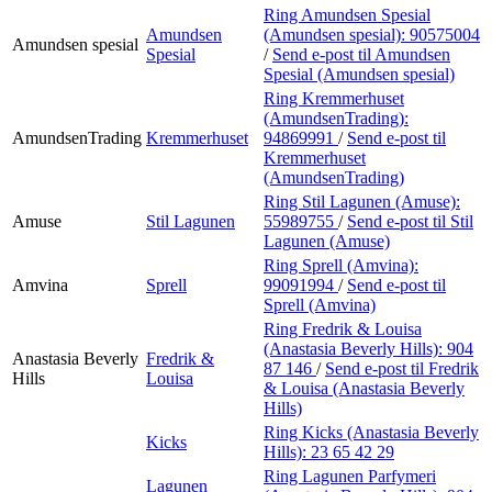
Ring Amundsen Spesial
Amundsen
(Amundsen spesial):
90575004
Amundsen spesial
Spesial
/
Send e-post
til Amundsen
Spesial (Amundsen spesial)
Ring Kremmerhuset
(AmundsenTrading):
AmundsenTrading
Kremmerhuset
94869991
/
Send e-post
til
Kremmerhuset
(AmundsenTrading)
Ring Stil Lagunen (Amuse):
Amuse
Stil Lagunen
55989755
/
Send e-post
til Stil
Lagunen (Amuse)
Ring Sprell (Amvina):
Amvina
Sprell
99091994
/
Send e-post
til
Sprell (Amvina)
Ring Fredrik & Louisa
(Anastasia Beverly Hills):
904
Anastasia Beverly
Fredrik &
87 146
/
Send e-post
til Fredrik
Hills
Louisa
& Louisa (Anastasia Beverly
Hills)
Ring Kicks (Anastasia Beverly
Kicks
Hills):
23 65 42 29
Ring Lagunen Parfymeri
Lagunen