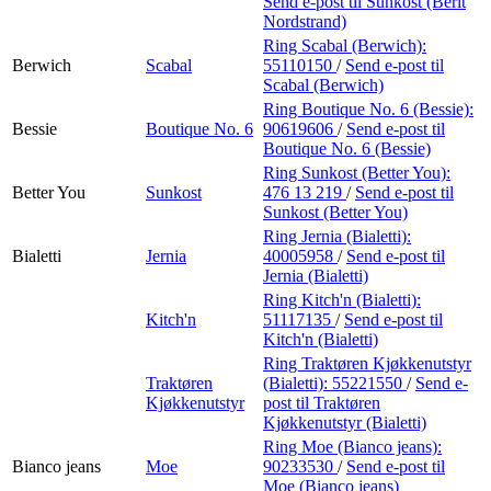
Send e-post
til Sunkost (Berit
Nordstrand)
Ring Scabal (Berwich):
Berwich
Scabal
55110150
/
Send e-post
til
Scabal (Berwich)
Ring Boutique No. 6 (Bessie):
Bessie
Boutique No. 6
90619606
/
Send e-post
til
Boutique No. 6 (Bessie)
Ring Sunkost (Better You):
Better You
Sunkost
476 13 219
/
Send e-post
til
Sunkost (Better You)
Ring Jernia (Bialetti):
Bialetti
Jernia
40005958
/
Send e-post
til
Jernia (Bialetti)
Ring Kitch'n (Bialetti):
Kitch'n
51117135
/
Send e-post
til
Kitch'n (Bialetti)
Ring Traktøren Kjøkkenutstyr
Traktøren
(Bialetti):
55221550
/
Send e-
Kjøkkenutstyr
post
til Traktøren
Kjøkkenutstyr (Bialetti)
Ring Moe (Bianco jeans):
Bianco jeans
Moe
90233530
/
Send e-post
til
Moe (Bianco jeans)