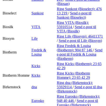
(Biosan)
Ring Sunkost (Bioselect):
476
Bioselect
Sunkost
13 219
/
Send e-post
til
Sunkost (Bioselect)
Ring VITA (Biosilk):
Biosilk
VITA
55910514
/
Send e-post
til
VITA (Biosilk)
Ring Life (Biosym):
46411371
Biosym
Life
/
Send e-post
til Life (Biosym)
Ring Fredrik & Louisa
Fredrik &
(Biotherm):
904 87 146
/
Send
Biotherm
Louisa
e-post
til Fredrik & Louisa
(Biotherm)
Ring Kicks (Biotherm):
23 65
Kicks
42 29
Ring Kicks (Biotherm
Biotherm Homme
Kicks
Homme):
23 65 42 29
Ring dna (Birkenstock):
Birkenstock
dna
55929114
/
Send e-post
til dna
(Birkenstock)
Ring Eurosko (Birkenstock):
Eurosko
948 40 446
/
Send e-post
til
Eurosko (Birkenstock)