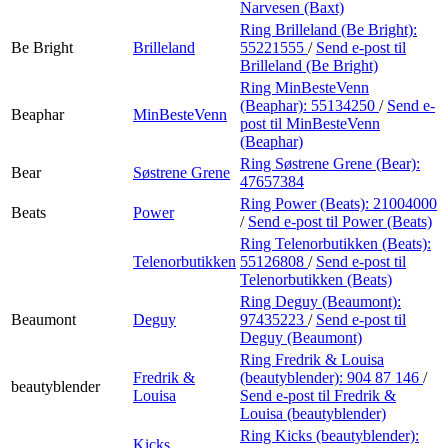
Narvesen (Baxt)
Ring Brilleland (Be Bright):
Be Bright
Brilleland
55221555
/
Send e-post
til
Brilleland (Be Bright)
Ring MinBesteVenn
(Beaphar):
55134250
/
Send e-
Beaphar
MinBesteVenn
post
til MinBesteVenn
(Beaphar)
Ring Søstrene Grene (Bear):
Bear
Søstrene Grene
47657384
Ring Power (Beats):
21004000
Beats
Power
/
Send e-post
til Power (Beats)
Ring Telenorbutikken (Beats):
Telenorbutikken
55126808
/
Send e-post
til
Telenorbutikken (Beats)
Ring Deguy (Beaumont):
Beaumont
Deguy
97435223
/
Send e-post
til
Deguy (Beaumont)
Ring Fredrik & Louisa
Fredrik &
(beautyblender):
904 87 146
/
beautyblender
Louisa
Send e-post
til Fredrik &
Louisa (beautyblender)
Ring Kicks (beautyblender):
Kicks