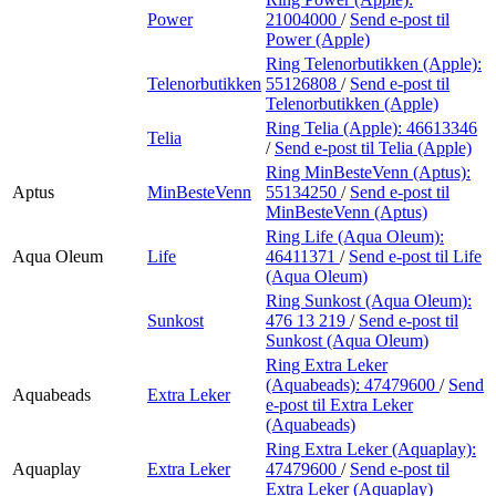
Power
21004000
/
Send e-post
til
Power (Apple)
Ring Telenorbutikken (Apple):
Telenorbutikken
55126808
/
Send e-post
til
Telenorbutikken (Apple)
Ring Telia (Apple):
46613346
Telia
/
Send e-post
til Telia (Apple)
Ring MinBesteVenn (Aptus):
Aptus
MinBesteVenn
55134250
/
Send e-post
til
MinBesteVenn (Aptus)
Ring Life (Aqua Oleum):
Aqua Oleum
Life
46411371
/
Send e-post
til Life
(Aqua Oleum)
Ring Sunkost (Aqua Oleum):
Sunkost
476 13 219
/
Send e-post
til
Sunkost (Aqua Oleum)
Ring Extra Leker
(Aquabeads):
47479600
/
Send
Aquabeads
Extra Leker
e-post
til Extra Leker
(Aquabeads)
Ring Extra Leker (Aquaplay):
Aquaplay
Extra Leker
47479600
/
Send e-post
til
Extra Leker (Aquaplay)