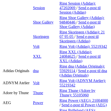
Ring Session (Adidas):
Session
47202069
/
Send e-post
til
Session (Adidas)
Ring Shoe Gallery (Adidas):
Shoe Gallery
94840446
/
Send e-post
til
Shoe Gallery (Adidas)
Ring Skoringen (Adidas):
21
Skoringen
07 95 05
/
Send e-post
til
Skoringen (Adidas)
Volt
Ring Volt (Adidas):
55219342
Ring XXL (Adidas):
XXL
24084625
/
Send e-post
til
XXL (Adidas)
Ring dna (Adidas Originals):
Adidas Originals
dna
55929114
/
Send e-post
til dna
(Adidas Originals)
Ring Volt (ADNYM Atelier):
ADNYM Atelier
Volt
55219342
Ring Thune (Adore by
Adore by Thune
Thune
Thune):
55105060
Ring Power (AEG):
21004000
AEG
Power
/
Send e-post
til Power (AEG)
Ring Brilleland (AES):