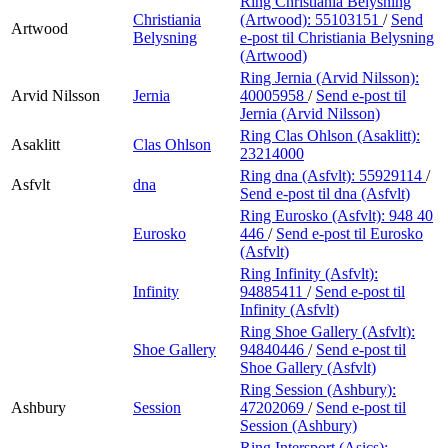
Ring Christiania Belysning
Christiania
(Artwood):
55103151
/
Send
Artwood
Belysning
e-post
til Christiania Belysning
(Artwood)
Ring Jernia (Arvid Nilsson):
Arvid Nilsson
Jernia
40005958
/
Send e-post
til
Jernia (Arvid Nilsson)
Ring Clas Ohlson (Asaklitt):
Asaklitt
Clas Ohlson
23214000
Ring dna (Asfvlt):
55929114
/
Asfvlt
dna
Send e-post
til dna (Asfvlt)
Ring Eurosko (Asfvlt):
948 40
Eurosko
446
/
Send e-post
til Eurosko
(Asfvlt)
Ring Infinity (Asfvlt):
Infinity
94885411
/
Send e-post
til
Infinity (Asfvlt)
Ring Shoe Gallery (Asfvlt):
Shoe Gallery
94840446
/
Send e-post
til
Shoe Gallery (Asfvlt)
Ring Session (Ashbury):
Ashbury
Session
47202069
/
Send e-post
til
Session (Ashbury)
Ring Intersport (Asics):