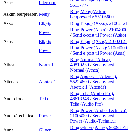
Asics
Intersport
55117777
Ring Meny (Askim
Askim bærpresseri
Meny
bærpresseri):
55106600
Asko
Elkjøp
Ring Elkjøp (Asko):
21002121
Ring Power (Asko):
21004000
Power
/
Send e-post
til Power (Asko)
Asus
Elkjøp
Ring Elkjøp (Asus):
21002121
Ring Power (Asus):
21004000
Power
/
Send e-post
til Power (Asus)
Ring Normal (Athea):
Athea
Normal
40810230
/
Send e-post
til
Normal (Athea)
Ring Apotek 1 (Attends):
Attends
Apotek 1
55224600
/
Send e-post
til
Apotek 1 (Attends)
Ring Telia (Audio Pro):
Audio Pro
Telia
46613346
/
Send e-post
til
Telia (Audio Pro)
Ring Power (Audio-Technica):
Audio-Technica
Power
21004000
/
Send e-post
til
Power (Audio-Technica)
Ring Glitter (Aurie):
96098148
Aurie
Glitter