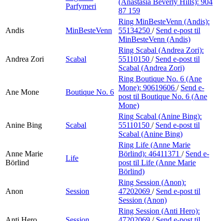
(Anastasia Beverly Hills):
904
Parfymeri
87 159
Ring MinBesteVenn (Andis):
Andis
MinBesteVenn
55134250
/
Send e-post
til
MinBesteVenn (Andis)
Ring Scabal (Andrea Zori):
Andrea Zori
Scabal
55110150
/
Send e-post
til
Scabal (Andrea Zori)
Ring Boutique No. 6 (Ane
Mone):
90619606
/
Send e-
Ane Mone
Boutique No. 6
post
til Boutique No. 6 (Ane
Mone)
Ring Scabal (Anine Bing):
Anine Bing
Scabal
55110150
/
Send e-post
til
Scabal (Anine Bing)
Ring Life (Anne Marie
Anne Marie
Börlind):
46411371
/
Send e-
Life
Börlind
post
til Life (Anne Marie
Börlind)
Ring Session (Anon):
Anon
Session
47202069
/
Send e-post
til
Session (Anon)
Ring Session (Anti Hero):
Anti Hero
Session
47202069
/
Send e-post
til