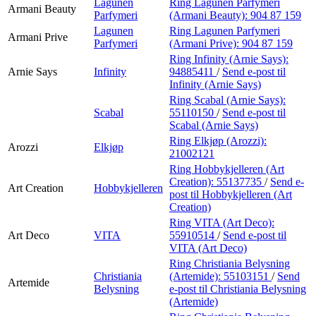
Lagunen
Ring Lagunen Parfymeri
Armani Beauty
Parfymeri
(Armani Beauty):
904 87 159
Lagunen
Ring Lagunen Parfymeri
Armani Prive
Parfymeri
(Armani Prive):
904 87 159
Ring Infinity (Arnie Says):
Arnie Says
Infinity
94885411
/
Send e-post
til
Infinity (Arnie Says)
Ring Scabal (Arnie Says):
Scabal
55110150
/
Send e-post
til
Scabal (Arnie Says)
Ring Elkjøp (Arozzi):
Arozzi
Elkjøp
21002121
Ring Hobbykjelleren (Art
Creation):
55137735
/
Send e-
Art Creation
Hobbykjelleren
post
til Hobbykjelleren (Art
Creation)
Ring VITA (Art Deco):
Art Deco
VITA
55910514
/
Send e-post
til
VITA (Art Deco)
Ring Christiania Belysning
Christiania
(Artemide):
55103151
/
Send
Artemide
Belysning
e-post
til Christiania Belysning
(Artemide)