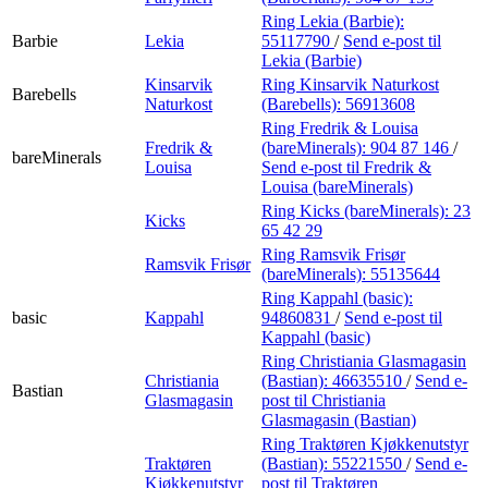
Ring Lekia (Barbie):
Barbie
Lekia
55117790
/
Send e-post
til
Lekia (Barbie)
Kinsarvik
Ring Kinsarvik Naturkost
Barebells
Naturkost
(Barebells):
56913608
Ring Fredrik & Louisa
Fredrik &
(bareMinerals):
904 87 146
/
bareMinerals
Louisa
Send e-post
til Fredrik &
Louisa (bareMinerals)
Ring Kicks (bareMinerals):
23
Kicks
65 42 29
Ring Ramsvik Frisør
Ramsvik Frisør
(bareMinerals):
55135644
Ring Kappahl (basic):
basic
Kappahl
94860831
/
Send e-post
til
Kappahl (basic)
Ring Christiania Glasmagasin
Christiania
(Bastian):
46635510
/
Send e-
Bastian
Glasmagasin
post
til Christiania
Glasmagasin (Bastian)
Ring Traktøren Kjøkkenutstyr
Traktøren
(Bastian):
55221550
/
Send e-
Kjøkkenutstyr
post
til Traktøren