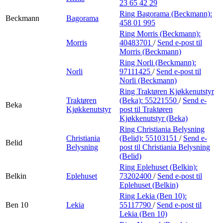
23 65 42 29
Ring Bagorama (Beckmann):
Beckmann
Bagorama
458 01 995
Ring Morris (Beckmann):
Morris
40483701
/
Send e-post
til
Morris (Beckmann)
Ring Norli (Beckmann):
Norli
97111425
/
Send e-post
til
Norli (Beckmann)
Ring Traktøren Kjøkkenutstyr
Traktøren
(Beka):
55221550
/
Send e-
Beka
Kjøkkenutstyr
post
til Traktøren
Kjøkkenutstyr (Beka)
Ring Christiania Belysning
Christiania
(Belid):
55103151
/
Send e-
Belid
Belysning
post
til Christiania Belysning
(Belid)
Ring Eplehuset (Belkin):
Belkin
Eplehuset
73202400
/
Send e-post
til
Eplehuset (Belkin)
Ring Lekia (Ben 10):
Ben 10
Lekia
55117790
/
Send e-post
til
Lekia (Ben 10)