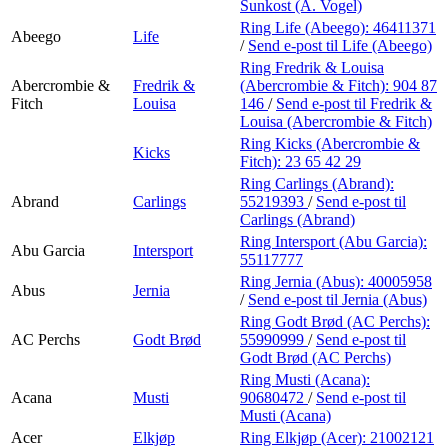
Personal Shopper
Sunkost (A. Vogel)
Ring Life (Abeego):
46411371
Abeego
Life
/
Send e-post
til Life (Abeego)
Ring Fredrik & Louisa
Abercrombie &
Fredrik &
(Abercrombie & Fitch):
904 87
Fitch
Louisa
146
/
Send e-post
til Fredrik &
Louisa (Abercrombie & Fitch)
Ring Kicks (Abercrombie &
Kicks
Fitch):
23 65 42 29
Ring Carlings (Abrand):
Abrand
Carlings
55219393
/
Send e-post
til
Carlings (Abrand)
Ring Intersport (Abu Garcia):
Abu Garcia
Intersport
55117777
Ring Jernia (Abus):
40005958
Abus
Jernia
/
Send e-post
til Jernia (Abus)
Ring Godt Brød (AC Perchs):
AC Perchs
Godt Brød
55990999
/
Send e-post
til
Godt Brød (AC Perchs)
Ring Musti (Acana):
Acana
Musti
90680472
/
Send e-post
til
Musti (Acana)
Acer
Elkjøp
Ring Elkjøp (Acer):
21002121