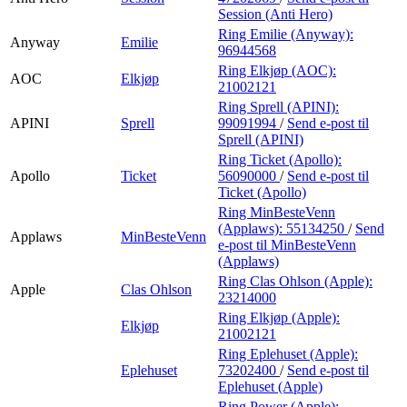
Session (Anti Hero)
Ring Emilie (Anyway):
Anyway
Emilie
96944568
Ring Elkjøp (AOC):
AOC
Elkjøp
21002121
Ring Sprell (APINI):
APINI
Sprell
99091994
/
Send e-post
til
Sprell (APINI)
Ring Ticket (Apollo):
Apollo
Ticket
56090000
/
Send e-post
til
Ticket (Apollo)
Ring MinBesteVenn
(Applaws):
55134250
/
Send
Applaws
MinBesteVenn
e-post
til MinBesteVenn
(Applaws)
Ring Clas Ohlson (Apple):
Apple
Clas Ohlson
23214000
Ring Elkjøp (Apple):
Elkjøp
21002121
Ring Eplehuset (Apple):
Eplehuset
73202400
/
Send e-post
til
Eplehuset (Apple)
Ring Power (Apple):