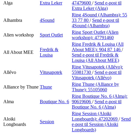
Alga
Extra Leker
47479600
/
Send e-post
til
Extra Leker (Alga)
Ring 4Sound (Alhambra):
55
Alhambra
4Sound
33 77 80
/
Send e-post
til
4Sound (Alhambra)
Ring Sport Outlet (Alien
Alien workshop
Sport Outlet
workshop):
47791460
Ring Fredrik & Louisa (All
Fredrik &
About MEE):
904 87 146
/
All About MEE
Louisa
Send e-post
til Fredrik &
Louisa (All About MEE)
Ring Vitusapotek (Allévo):
Allévo
Vitusapotek
55981730
/
Send e-post
til
Vitusapotek (Allévo)
Ring Thune (Alliance by
Alliance by Thune
Thune
Thune):
55105060
Ring Boutique No. 6 (Alma):
Alma
Boutique No. 6
90619606
/
Send e-post
til
Boutique No. 6 (Alma)
Ring Session (Aloiki
Aloiki
Longboards):
47202069
/
Send
Session
Longboards
e-post
til Session (Aloiki
Longboards)