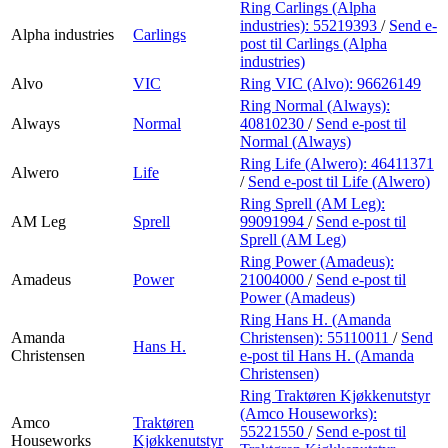
Ring Carlings (Alpha
industries):
55219393
/
Send e-
Alpha industries
Carlings
post
til Carlings (Alpha
industries)
Alvo
VIC
Ring VIC (Alvo):
96626149
Ring Normal (Always):
Always
Normal
40810230
/
Send e-post
til
Normal (Always)
Ring Life (Alwero):
46411371
Alwero
Life
/
Send e-post
til Life (Alwero)
Ring Sprell (AM Leg):
AM Leg
Sprell
99091994
/
Send e-post
til
Sprell (AM Leg)
Ring Power (Amadeus):
Amadeus
Power
21004000
/
Send e-post
til
Power (Amadeus)
Ring Hans H. (Amanda
Amanda
Christensen):
55110011
/
Send
Hans H.
Christensen
e-post
til Hans H. (Amanda
Christensen)
Ring Traktøren Kjøkkenutstyr
(Amco Houseworks):
Amco
Traktøren
55221550
/
Send e-post
til
Houseworks
Kjøkkenutstyr