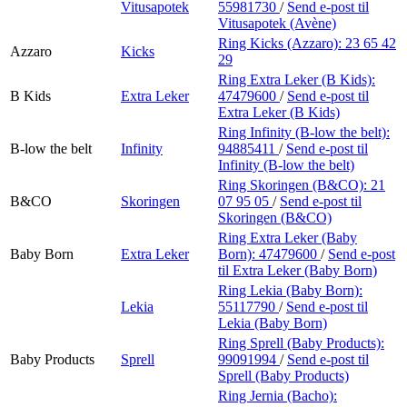
Vitusapotek
55981730
/
Send e-post
til
Vitusapotek (Avène)
Ring Kicks (Azzaro):
23 65 42
Azzaro
Kicks
29
Ring Extra Leker (B Kids):
B Kids
Extra Leker
47479600
/
Send e-post
til
Extra Leker (B Kids)
Ring Infinity (B-low the belt):
B-low the belt
Infinity
94885411
/
Send e-post
til
Infinity (B-low the belt)
Ring Skoringen (B&CO):
21
B&CO
Skoringen
07 95 05
/
Send e-post
til
Skoringen (B&CO)
Ring Extra Leker (Baby
Baby Born
Extra Leker
Born):
47479600
/
Send e-post
til Extra Leker (Baby Born)
Ring Lekia (Baby Born):
Lekia
55117790
/
Send e-post
til
Lekia (Baby Born)
Ring Sprell (Baby Products):
Baby Products
Sprell
99091994
/
Send e-post
til
Sprell (Baby Products)
Ring Jernia (Bacho):