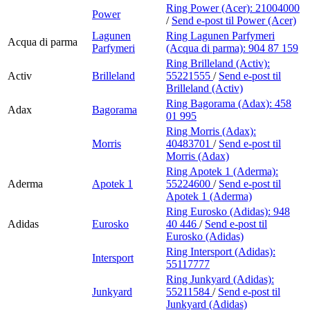
Ring Power (Acer):
21004000
Power
/
Send e-post
til Power (Acer)
Lagunen
Ring Lagunen Parfymeri
Acqua di parma
Parfymeri
(Acqua di parma):
904 87 159
Ring Brilleland (Activ):
Activ
Brilleland
55221555
/
Send e-post
til
Brilleland (Activ)
Ring Bagorama (Adax):
458
Adax
Bagorama
01 995
Ring Morris (Adax):
Morris
40483701
/
Send e-post
til
Morris (Adax)
Ring Apotek 1 (Aderma):
Aderma
Apotek 1
55224600
/
Send e-post
til
Apotek 1 (Aderma)
Ring Eurosko (Adidas):
948
Adidas
Eurosko
40 446
/
Send e-post
til
Eurosko (Adidas)
Ring Intersport (Adidas):
Intersport
55117777
Ring Junkyard (Adidas):
Junkyard
55211584
/
Send e-post
til
Junkyard (Adidas)