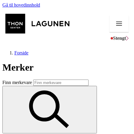
Gå til hovedinnhold
Stengt
Forside
Merker
Butikker
Finn merkevare
Mat og drikke
Helse
Aktiviteter
Tilbud