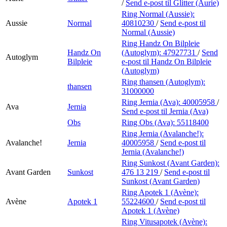
/
Send e-post
til Glitter (Aurie)
Ring Normal (Aussie):
Aussie
Normal
40810230
/
Send e-post
til
Normal (Aussie)
Ring Handz On Bilpleie
Handz On
(Autoglym):
47927731
/
Send
Autoglym
Bilpleie
e-post
til Handz On Bilpleie
(Autoglym)
Ring thansen (Autoglym):
thansen
31000000
Ring Jernia (Ava):
40005958
/
Ava
Jernia
Send e-post
til Jernia (Ava)
Obs
Ring Obs (Ava):
55118400
Ring Jernia (Avalanche!):
Avalanche!
Jernia
40005958
/
Send e-post
til
Jernia (Avalanche!)
Ring Sunkost (Avant Garden):
Avant Garden
Sunkost
476 13 219
/
Send e-post
til
Sunkost (Avant Garden)
Ring Apotek 1 (Avène):
Avène
Apotek 1
55224600
/
Send e-post
til
Apotek 1 (Avène)
Ring Vitusapotek (Avène):