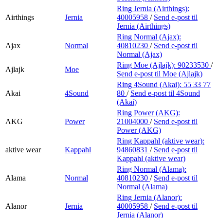
Ring Jernia (Airthings):
Airthings
Jernia
40005958
/
Send e-post
til
Jernia (Airthings)
Ring Normal (Ajax):
Ajax
Normal
40810230
/
Send e-post
til
Normal (Ajax)
Ring Moe (Ajlajk):
90233530
/
Ajlajk
Moe
Send e-post
til Moe (Ajlajk)
Ring 4Sound (Akai):
55 33 77
Akai
4Sound
80
/
Send e-post
til 4Sound
(Akai)
Ring Power (AKG):
AKG
Power
21004000
/
Send e-post
til
Power (AKG)
Ring Kappahl (aktive wear):
aktive wear
Kappahl
94860831
/
Send e-post
til
Kappahl (aktive wear)
Ring Normal (Alama):
Alama
Normal
40810230
/
Send e-post
til
Normal (Alama)
Ring Jernia (Alanor):
Alanor
Jernia
40005958
/
Send e-post
til
Jernia (Alanor)