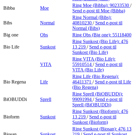
Ring Moe (Bibba):
90233530
/
Bibba
Moe
Send e-post
til Moe (Bibba)
Ring Normal (Bibs):
Bibs
Normal
40810230
/
Send e-post
til
Normal (Bibs)
Big one
Obs
Ring Obs (Big one):
55118400
Ring Sunkost (Bio Life):
476
Bio Life
Sunkost
13 219
/
Send e-post
til
Sunkost (Bio Life)
Ring VITA (Bio Life):
VITA
55910514
/
Send e-post
til
VITA (Bio Life)
Ring Life (Bio Regena):
Bio Regena
Life
46411371
/
Send e-post
til Life
(Bio Regena)
Ring Sprell (BiOBUDDi):
BiOBUDDi
Sprell
99091994
/
Send e-post
til
Sprell (BiOBUDDi)
Ring Sunkost (Bioform):
476
Bioform
Sunkost
13 219
/
Send e-post
til
Sunkost (Bioform)
Ring Sunkost (Biosan):
476 13
Biosan
Sunkost
219
/
Send e-post
til Sunkost