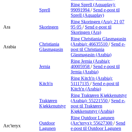
Ring Sprell (Aquaplay):
Sprell
99091994
/
Send e-post
til
Sprell (Aquaplay)
Ring Skoringen (Ara):
21 07
Ara
Skoringen
95 05
/
Send e-post
til
Skoringen (Ara)
Ring Christiania Glasmagasin
Christiania
(Arabia):
46635510
/
Send e-
Arabia
Glasmagasin
post
til Christiania
Glasmagasin (Arabia)
Ring Jernia (Arabia):
Jernia
40005958
/
Send e-post
til
Jernia (Arabia)
Ring Kitch'n (Arabia):
Kitch'n
51117135
/
Send e-post
til
Kitch'n (Arabia)
Ring Traktøren Kjøkkenutstyr
Traktøren
(Arabia):
55221550
/
Send e-
Kjøkkenutstyr
post
til Traktøren
Kjøkkenutstyr (Arabia)
Ring Outdoor Lagunen
Outdoor
(Arc'teryx):
55627300
/
Send
Arc'teryx
Lagunen
e-post
til Outdoor Lagunen