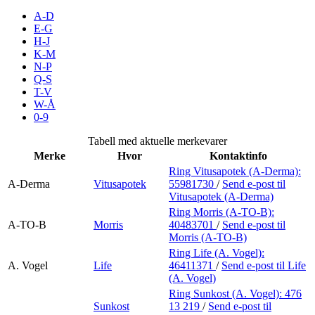
Inspirasjon
A-D
E-G
H-J
K-M
N-P
Søk
Q-S
T-V
W-Å
0-9
Åpningstider
Tabell med aktuelle merkevarer
Merke
Hvor
Kontaktinfo
Parkering
Ring Vitusapotek (A-Derma):
A-Derma
Vitusapotek
55981730
/
Send e-post
til
Praktisk informasjon
Vitusapotek (A-Derma)
Ledige stillinger
Ring Morris (A-TO-B):
A-TO-B
Morris
40483701
/
Send e-post
til
Morris (A-TO-B)
Magasin
Ring Life (A. Vogel):
Gavekort
A. Vogel
Life
46411371
/
Send e-post
til Life
(A. Vogel)
Finn frem
Ring Sunkost (A. Vogel):
476
Sunkost
13 219
/
Send e-post
til