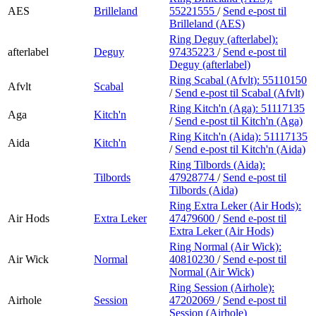
AES
Brilleland
55221555
/
Send e-post
til
Brilleland (AES)
Ring Deguy (afterlabel):
afterlabel
Deguy
97435223
/
Send e-post
til
Deguy (afterlabel)
Ring Scabal (Afvlt):
55110150
Afvlt
Scabal
/
Send e-post
til Scabal (Afvlt)
Ring Kitch'n (Aga):
51117135
Aga
Kitch'n
/
Send e-post
til Kitch'n (Aga)
Ring Kitch'n (Aida):
51117135
Aida
Kitch'n
/
Send e-post
til Kitch'n (Aida)
Ring Tilbords (Aida):
Tilbords
47928774
/
Send e-post
til
Tilbords (Aida)
Ring Extra Leker (Air Hods):
Air Hods
Extra Leker
47479600
/
Send e-post
til
Extra Leker (Air Hods)
Ring Normal (Air Wick):
Air Wick
Normal
40810230
/
Send e-post
til
Normal (Air Wick)
Ring Session (Airhole):
Airhole
Session
47202069
/
Send e-post
til
Session (Airhole)