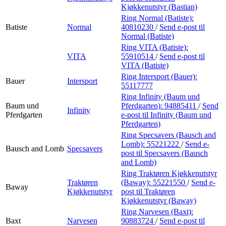
Kjøkkenutstyr (Bastian)
Ring Normal (Batiste):
Batiste
Normal
40810230
/
Send e-post
til
Normal (Batiste)
Ring VITA (Batiste):
VITA
55910514
/
Send e-post
til
VITA (Batiste)
Ring Intersport (Bauer):
Bauer
Intersport
55117777
Ring Infinity (Baum und
Baum und
Pferdgarten):
94885411
/
Send
Infinity
Pferdgarten
e-post
til Infinity (Baum und
Pferdgarten)
Ring Specsavers (Bausch and
Lomb):
55221222
/
Send e-
Bausch and Lomb
Specsavers
post
til Specsavers (Bausch
and Lomb)
Ring Traktøren Kjøkkenutstyr
Traktøren
(Baway):
55221550
/
Send e-
Baway
Kjøkkenutstyr
post
til Traktøren
Kjøkkenutstyr (Baway)
Ring Narvesen (Baxt):
Baxt
Narvesen
90883724
/
Send e-post
til