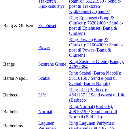
Traktøren
(bamix):
55221550
/
Send e-
Kjøkkenutstyr
post
til Traktøren
Kjøkkenutstyr (bamix)
Ring Eplehuset (Bang &
Olufsen):
73202400
/
Send e-
Bang & Olufsen
Eplehuset
post
til Eplehuset (Bang &
Olufsen)
Ring Power (Bang &
Olufsen):
21004000
/
Send e-
Power
post
til Power (Bang &
Olufsen)
Ring Søstrene Grene (Bangs):
Bangs
Søstrene Grene
47657384
Ring Scabal (Barba Napoli):
Barba Napoli
Scabal
55110150
/
Send e-post
til
Scabal (Barba Napoli)
Ring Life (Barbeco):
Barbeco
Life
46411371
/
Send e-post
til Life
(Barbeco)
Ring Normal (Barbells):
Barbells
Normal
40810230
/
Send e-post
til
Normal (Barbells)
Lagunen
Ring Lagunen Parfymeri
Barberians
Parfymeri
(Barberians):
904 87 159