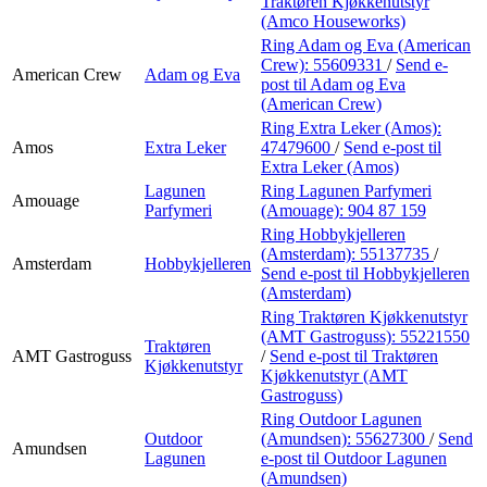
Traktøren Kjøkkenutstyr
(Amco Houseworks)
Ring Adam og Eva (American
Crew):
55609331
/
Send e-
American Crew
Adam og Eva
post
til Adam og Eva
(American Crew)
Ring Extra Leker (Amos):
Amos
Extra Leker
47479600
/
Send e-post
til
Extra Leker (Amos)
Lagunen
Ring Lagunen Parfymeri
Amouage
Parfymeri
(Amouage):
904 87 159
Ring Hobbykjelleren
(Amsterdam):
55137735
/
Amsterdam
Hobbykjelleren
Send e-post
til Hobbykjelleren
(Amsterdam)
Ring Traktøren Kjøkkenutstyr
(AMT Gastroguss):
55221550
Traktøren
AMT Gastroguss
/
Send e-post
til Traktøren
Kjøkkenutstyr
Kjøkkenutstyr (AMT
Gastroguss)
Ring Outdoor Lagunen
Outdoor
(Amundsen):
55627300
/
Send
Amundsen
Lagunen
e-post
til Outdoor Lagunen
(Amundsen)