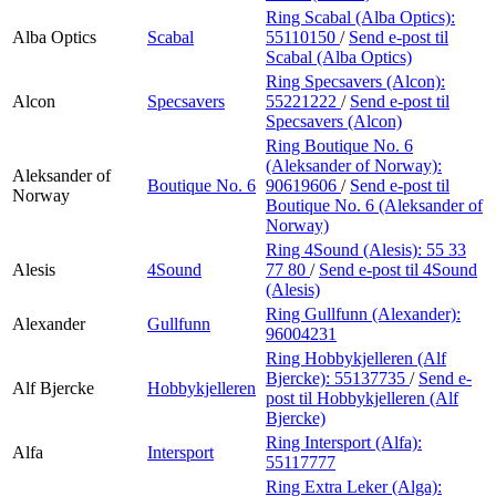
Ring Scabal (Alba Optics):
Alba Optics
Scabal
55110150
/
Send e-post
til
Scabal (Alba Optics)
Ring Specsavers (Alcon):
Alcon
Specsavers
55221222
/
Send e-post
til
Specsavers (Alcon)
Ring Boutique No. 6
(Aleksander of Norway):
Aleksander of
Boutique No. 6
90619606
/
Send e-post
til
Norway
Boutique No. 6 (Aleksander of
Norway)
Ring 4Sound (Alesis):
55 33
Alesis
4Sound
77 80
/
Send e-post
til 4Sound
(Alesis)
Ring Gullfunn (Alexander):
Alexander
Gullfunn
96004231
Ring Hobbykjelleren (Alf
Bjercke):
55137735
/
Send e-
Alf Bjercke
Hobbykjelleren
post
til Hobbykjelleren (Alf
Bjercke)
Ring Intersport (Alfa):
Alfa
Intersport
55117777
Ring Extra Leker (Alga):