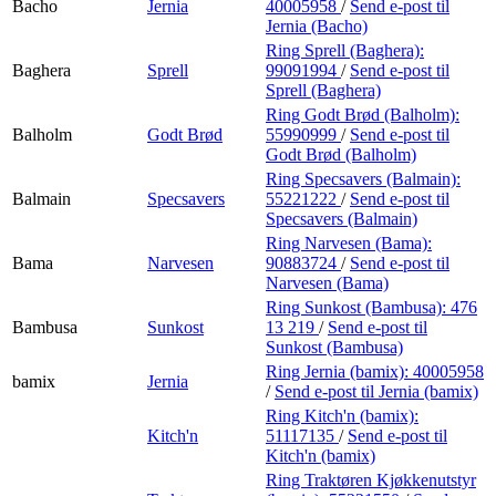
Bacho
Jernia
40005958
/
Send e-post
til
Jernia (Bacho)
Ring Sprell (Baghera):
Baghera
Sprell
99091994
/
Send e-post
til
Sprell (Baghera)
Ring Godt Brød (Balholm):
Balholm
Godt Brød
55990999
/
Send e-post
til
Godt Brød (Balholm)
Ring Specsavers (Balmain):
Balmain
Specsavers
55221222
/
Send e-post
til
Specsavers (Balmain)
Ring Narvesen (Bama):
Bama
Narvesen
90883724
/
Send e-post
til
Narvesen (Bama)
Ring Sunkost (Bambusa):
476
Bambusa
Sunkost
13 219
/
Send e-post
til
Sunkost (Bambusa)
Ring Jernia (bamix):
40005958
bamix
Jernia
/
Send e-post
til Jernia (bamix)
Ring Kitch'n (bamix):
Kitch'n
51117135
/
Send e-post
til
Kitch'n (bamix)
Ring Traktøren Kjøkkenutstyr