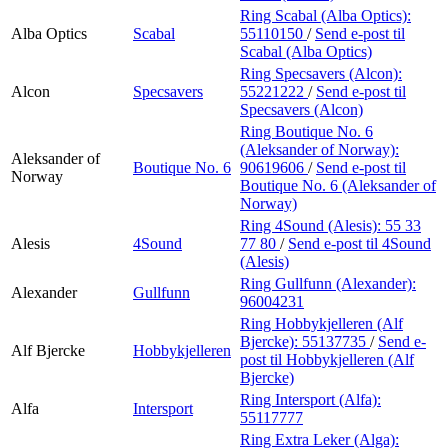
Ring Scabal (Alba Optics):
Alba Optics
Scabal
55110150
/
Send e-post
til
Scabal (Alba Optics)
Ring Specsavers (Alcon):
Alcon
Specsavers
55221222
/
Send e-post
til
Specsavers (Alcon)
Ring Boutique No. 6
(Aleksander of Norway):
Aleksander of
Boutique No. 6
90619606
/
Send e-post
til
Norway
Boutique No. 6 (Aleksander of
Norway)
Ring 4Sound (Alesis):
55 33
Alesis
4Sound
77 80
/
Send e-post
til 4Sound
(Alesis)
Ring Gullfunn (Alexander):
Alexander
Gullfunn
96004231
Ring Hobbykjelleren (Alf
Bjercke):
55137735
/
Send e-
Alf Bjercke
Hobbykjelleren
post
til Hobbykjelleren (Alf
Bjercke)
Ring Intersport (Alfa):
Alfa
Intersport
55117777
Ring Extra Leker (Alga):