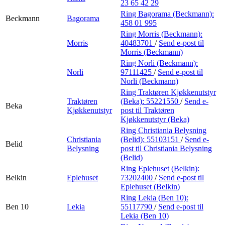
23 65 42 29
Ring Bagorama (Beckmann):
Beckmann
Bagorama
458 01 995
Ring Morris (Beckmann):
Morris
40483701
/
Send e-post
til
Morris (Beckmann)
Ring Norli (Beckmann):
Norli
97111425
/
Send e-post
til
Norli (Beckmann)
Ring Traktøren Kjøkkenutstyr
Traktøren
(Beka):
55221550
/
Send e-
Beka
Kjøkkenutstyr
post
til Traktøren
Kjøkkenutstyr (Beka)
Ring Christiania Belysning
Christiania
(Belid):
55103151
/
Send e-
Belid
Belysning
post
til Christiania Belysning
(Belid)
Ring Eplehuset (Belkin):
Belkin
Eplehuset
73202400
/
Send e-post
til
Eplehuset (Belkin)
Ring Lekia (Ben 10):
Ben 10
Lekia
55117790
/
Send e-post
til
Lekia (Ben 10)