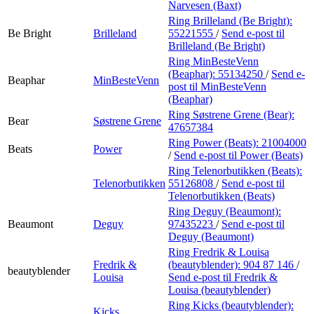
Narvesen (Baxt)
Ring Brilleland (Be Bright):
Be Bright
Brilleland
55221555
/
Send e-post
til
Brilleland (Be Bright)
Ring MinBesteVenn
(Beaphar):
55134250
/
Send e-
Beaphar
MinBesteVenn
post
til MinBesteVenn
(Beaphar)
Ring Søstrene Grene (Bear):
Bear
Søstrene Grene
47657384
Ring Power (Beats):
21004000
Beats
Power
/
Send e-post
til Power (Beats)
Ring Telenorbutikken (Beats):
Telenorbutikken
55126808
/
Send e-post
til
Telenorbutikken (Beats)
Ring Deguy (Beaumont):
Beaumont
Deguy
97435223
/
Send e-post
til
Deguy (Beaumont)
Ring Fredrik & Louisa
Fredrik &
(beautyblender):
904 87 146
/
beautyblender
Louisa
Send e-post
til Fredrik &
Louisa (beautyblender)
Ring Kicks (beautyblender):
Kicks