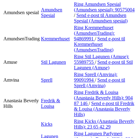
Ring Amundsen Spesial
Amundsen
(Amundsen spesial):
90575004
Amundsen spesial
Spesial
/
Send e-post
til Amundsen
Spesial (Amundsen spesial)
Ring Kremmerhuset
(AmundsenTrading):
AmundsenTrading
Kremmerhuset
94869991
/
Send e-post
til
Kremmerhuset
(AmundsenTrading)
Ring Stil Lagunen (Amuse):
Amuse
Stil Lagunen
55989755
/
Send e-post
til Stil
Lagunen (Amuse)
Ring Sprell (Amvina):
Amvina
Sprell
99091994
/
Send e-post
til
Sprell (Amvina)
Ring Fredrik & Louisa
(Anastasia Beverly Hills):
904
Anastasia Beverly
Fredrik &
87 146
/
Send e-post
til Fredrik
Hills
Louisa
& Louisa (Anastasia Beverly
Hills)
Ring Kicks (Anastasia Beverly
Kicks
Hills):
23 65 42 29
Ring Lagunen Parfymeri
Lagunen