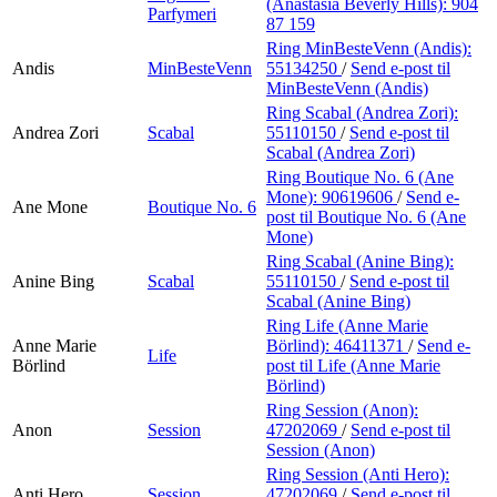
(Anastasia Beverly Hills):
904
Parfymeri
87 159
Ring MinBesteVenn (Andis):
Andis
MinBesteVenn
55134250
/
Send e-post
til
MinBesteVenn (Andis)
Ring Scabal (Andrea Zori):
Andrea Zori
Scabal
55110150
/
Send e-post
til
Scabal (Andrea Zori)
Ring Boutique No. 6 (Ane
Mone):
90619606
/
Send e-
Ane Mone
Boutique No. 6
post
til Boutique No. 6 (Ane
Mone)
Ring Scabal (Anine Bing):
Anine Bing
Scabal
55110150
/
Send e-post
til
Scabal (Anine Bing)
Ring Life (Anne Marie
Anne Marie
Börlind):
46411371
/
Send e-
Life
Börlind
post
til Life (Anne Marie
Börlind)
Ring Session (Anon):
Anon
Session
47202069
/
Send e-post
til
Session (Anon)
Ring Session (Anti Hero):
Anti Hero
Session
47202069
/
Send e-post
til