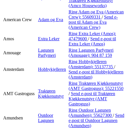
Traktøren Kjøkkenutstyr
(Amco Houseworks)
Ring Adam og Eva (American
Crew):
55609331
/
Send e-
American Crew
Adam og Eva
post
til Adam og Eva
(American Crew)
Ring Extra Leker (Amos):
Amos
Extra Leker
47479600
/
Send e-post
til
Extra Leker (Amos)
Lagunen
Ring Lagunen Parfymeri
Amouage
Parfymeri
(Amouage):
904 87 159
Ring Hobbykjelleren
(Amsterdam):
55137735
/
Amsterdam
Hobbykjelleren
Send e-post
til Hobbykjelleren
(Amsterdam)
Ring Traktøren Kjøkkenutstyr
(AMT Gastroguss):
55221550
Traktøren
AMT Gastroguss
/
Send e-post
til Traktøren
Kjøkkenutstyr
Kjøkkenutstyr (AMT
Gastroguss)
Ring Outdoor Lagunen
Outdoor
(Amundsen):
55627300
/
Send
Amundsen
Lagunen
e-post
til Outdoor Lagunen
(Amundsen)