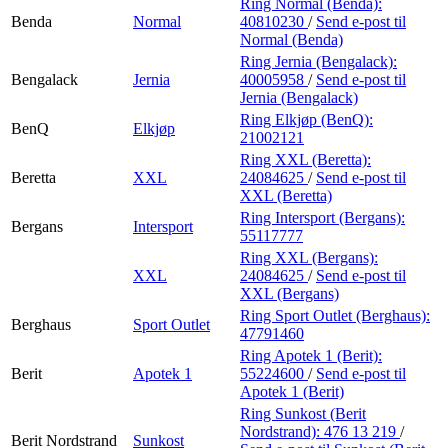
Ring Normal (Benda):
Benda
Normal
40810230
/
Send e-post
til
Normal (Benda)
Ring Jernia (Bengalack):
Bengalack
Jernia
40005958
/
Send e-post
til
Jernia (Bengalack)
Ring Elkjøp (BenQ):
BenQ
Elkjøp
21002121
Ring XXL (Beretta):
Beretta
XXL
24084625
/
Send e-post
til
XXL (Beretta)
Ring Intersport (Bergans):
Bergans
Intersport
55117777
Ring XXL (Bergans):
XXL
24084625
/
Send e-post
til
XXL (Bergans)
Ring Sport Outlet (Berghaus):
Berghaus
Sport Outlet
47791460
Ring Apotek 1 (Berit):
Berit
Apotek 1
55224600
/
Send e-post
til
Apotek 1 (Berit)
Ring Sunkost (Berit
Nordstrand):
476 13 219
/
Berit Nordstrand
Sunkost