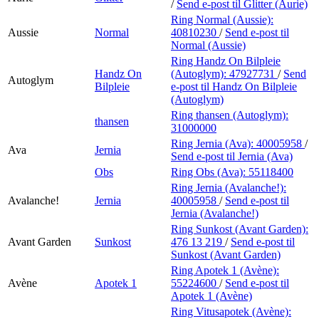
/
Send e-post
til Glitter (Aurie)
Ring Normal (Aussie):
Aussie
Normal
40810230
/
Send e-post
til
Normal (Aussie)
Ring Handz On Bilpleie
Handz On
(Autoglym):
47927731
/
Send
Autoglym
Bilpleie
e-post
til Handz On Bilpleie
(Autoglym)
Ring thansen (Autoglym):
thansen
31000000
Ring Jernia (Ava):
40005958
/
Ava
Jernia
Send e-post
til Jernia (Ava)
Obs
Ring Obs (Ava):
55118400
Ring Jernia (Avalanche!):
Avalanche!
Jernia
40005958
/
Send e-post
til
Jernia (Avalanche!)
Ring Sunkost (Avant Garden):
Avant Garden
Sunkost
476 13 219
/
Send e-post
til
Sunkost (Avant Garden)
Ring Apotek 1 (Avène):
Avène
Apotek 1
55224600
/
Send e-post
til
Apotek 1 (Avène)
Ring Vitusapotek (Avène):