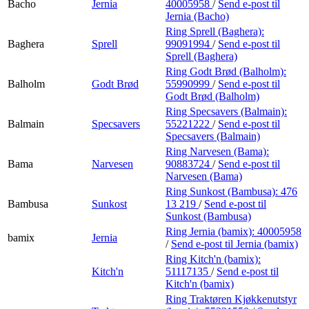
Bacho
Jernia
40005958
/
Send e-post
til
Jernia (Bacho)
Ring Sprell (Baghera):
Baghera
Sprell
99091994
/
Send e-post
til
Sprell (Baghera)
Ring Godt Brød (Balholm):
Balholm
Godt Brød
55990999
/
Send e-post
til
Godt Brød (Balholm)
Ring Specsavers (Balmain):
Balmain
Specsavers
55221222
/
Send e-post
til
Specsavers (Balmain)
Ring Narvesen (Bama):
Bama
Narvesen
90883724
/
Send e-post
til
Narvesen (Bama)
Ring Sunkost (Bambusa):
476
Bambusa
Sunkost
13 219
/
Send e-post
til
Sunkost (Bambusa)
Ring Jernia (bamix):
40005958
bamix
Jernia
/
Send e-post
til Jernia (bamix)
Ring Kitch'n (bamix):
Kitch'n
51117135
/
Send e-post
til
Kitch'n (bamix)
Ring Traktøren Kjøkkenutstyr