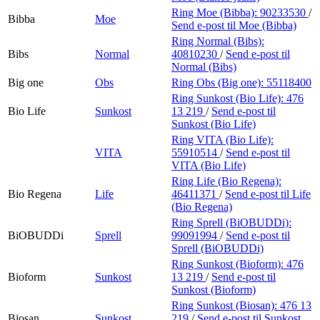
Ring Moe (Bibba):
90233530
/
Bibba
Moe
Send e-post
til Moe (Bibba)
Ring Normal (Bibs):
Bibs
Normal
40810230
/
Send e-post
til
Normal (Bibs)
Big one
Obs
Ring Obs (Big one):
55118400
Ring Sunkost (Bio Life):
476
Bio Life
Sunkost
13 219
/
Send e-post
til
Sunkost (Bio Life)
Ring VITA (Bio Life):
VITA
55910514
/
Send e-post
til
VITA (Bio Life)
Ring Life (Bio Regena):
Bio Regena
Life
46411371
/
Send e-post
til Life
(Bio Regena)
Ring Sprell (BiOBUDDi):
BiOBUDDi
Sprell
99091994
/
Send e-post
til
Sprell (BiOBUDDi)
Ring Sunkost (Bioform):
476
Bioform
Sunkost
13 219
/
Send e-post
til
Sunkost (Bioform)
Ring Sunkost (Biosan):
476 13
Biosan
Sunkost
219
/
Send e-post
til Sunkost