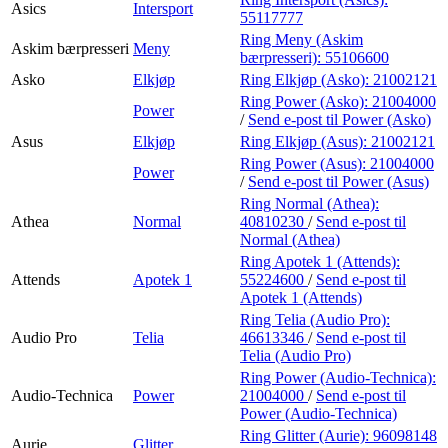
Asics
Intersport
55117777
Ring Meny (Askim
Askim bærpresseri
Meny
bærpresseri):
55106600
Asko
Elkjøp
Ring Elkjøp (Asko):
21002121
Ring Power (Asko):
21004000
Power
/
Send e-post
til Power (Asko)
Asus
Elkjøp
Ring Elkjøp (Asus):
21002121
Ring Power (Asus):
21004000
Power
/
Send e-post
til Power (Asus)
Ring Normal (Athea):
Athea
Normal
40810230
/
Send e-post
til
Normal (Athea)
Ring Apotek 1 (Attends):
Attends
Apotek 1
55224600
/
Send e-post
til
Apotek 1 (Attends)
Ring Telia (Audio Pro):
Audio Pro
Telia
46613346
/
Send e-post
til
Telia (Audio Pro)
Ring Power (Audio-Technica):
Audio-Technica
Power
21004000
/
Send e-post
til
Power (Audio-Technica)
Ring Glitter (Aurie):
96098148
Aurie
Glitter