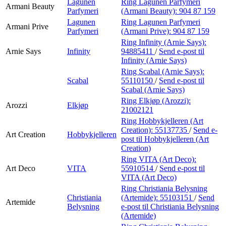
Lagunen
Ring Lagunen Parfymeri
Armani Beauty
Parfymeri
(Armani Beauty):
904 87 159
Lagunen
Ring Lagunen Parfymeri
Armani Prive
Parfymeri
(Armani Prive):
904 87 159
Ring Infinity (Arnie Says):
Arnie Says
Infinity
94885411
/
Send e-post
til
Infinity (Arnie Says)
Ring Scabal (Arnie Says):
Scabal
55110150
/
Send e-post
til
Scabal (Arnie Says)
Ring Elkjøp (Arozzi):
Arozzi
Elkjøp
21002121
Ring Hobbykjelleren (Art
Creation):
55137735
/
Send e-
Art Creation
Hobbykjelleren
post
til Hobbykjelleren (Art
Creation)
Ring VITA (Art Deco):
Art Deco
VITA
55910514
/
Send e-post
til
VITA (Art Deco)
Ring Christiania Belysning
Christiania
(Artemide):
55103151
/
Send
Artemide
Belysning
e-post
til Christiania Belysning
(Artemide)