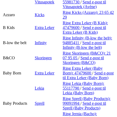
Vitusapotek
55981730
/
Send e-post
til
Vitusapotek (Avène)
Ring Kicks (Azzaro):
23 65 42
Azzaro
Kicks
29
Ring Extra Leker (B Kids):
B Kids
Extra Leker
47479600
/
Send e-post
til
Extra Leker (B Kids)
Ring Infinity (B-low the belt):
B-low the belt
Infinity
94885411
/
Send e-post
til
Infinity (B-low the belt)
Ring Skoringen (B&CO):
21
B&CO
Skoringen
07 95 05
/
Send e-post
til
Skoringen (B&CO)
Ring Extra Leker (Baby
Baby Born
Extra Leker
Born):
47479600
/
Send e-post
til Extra Leker (Baby Born)
Ring Lekia (Baby Born):
Lekia
55117790
/
Send e-post
til
Lekia (Baby Born)
Ring Sprell (Baby Products):
Baby Products
Sprell
99091994
/
Send e-post
til
Sprell (Baby Products)
Ring Jernia (Bacho):