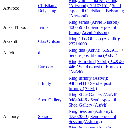
Ring Christiania Belysning
Christiania
(Artwood):
55103151
/
Send
Artwood
Belysning
e-post
til Christiania Belysning
(Artwood)
Ring Jernia (Arvid Nilsson):
Arvid Nilsson
Jernia
40005958
/
Send e-post
til
Jernia (Arvid Nilsson)
Ring Clas Ohlson (Asaklitt):
Asaklitt
Clas Ohlson
23214000
Ring dna (Asfvlt):
55929114
/
Asfvlt
dna
Send e-post
til dna (Asfvlt)
Ring Eurosko (Asfvlt):
948 40
Eurosko
446
/
Send e-post
til Eurosko
(Asfvlt)
Ring Infinity (Asfvlt):
Infinity
94885411
/
Send e-post
til
Infinity (Asfvlt)
Ring Shoe Gallery (Asfvlt):
Shoe Gallery
94840446
/
Send e-post
til
Shoe Gallery (Asfvlt)
Ring Session (Ashbury):
Ashbury
Session
47202069
/
Send e-post
til
Session (Ashbury)
Ring Intersport (Asics):