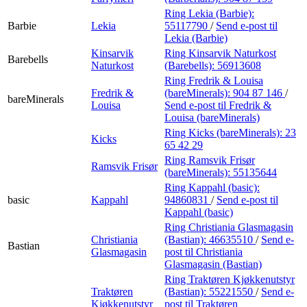
Ring Lekia (Barbie):
Barbie
Lekia
55117790
/
Send e-post
til
Lekia (Barbie)
Kinsarvik
Ring Kinsarvik Naturkost
Barebells
Naturkost
(Barebells):
56913608
Ring Fredrik & Louisa
Fredrik &
(bareMinerals):
904 87 146
/
bareMinerals
Louisa
Send e-post
til Fredrik &
Louisa (bareMinerals)
Ring Kicks (bareMinerals):
23
Kicks
65 42 29
Ring Ramsvik Frisør
Ramsvik Frisør
(bareMinerals):
55135644
Ring Kappahl (basic):
basic
Kappahl
94860831
/
Send e-post
til
Kappahl (basic)
Ring Christiania Glasmagasin
Christiania
(Bastian):
46635510
/
Send e-
Bastian
Glasmagasin
post
til Christiania
Glasmagasin (Bastian)
Ring Traktøren Kjøkkenutstyr
Traktøren
(Bastian):
55221550
/
Send e-
Kjøkkenutstyr
post
til Traktøren