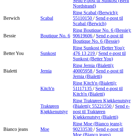
Send e-post
til Sunkost (Berit
Nordstrand)
Ring Scabal (Berwich):
Berwich
Scabal
55110150
/
Send e-post
til
Scabal (Berwich)
Ring Boutique No. 6 (Bessie):
Bessie
Boutique No. 6
90619606
/
Send e-post
til
Boutique No. 6 (Bessie)
Ring Sunkost (Better You):
Better You
Sunkost
476 13 219
/
Send e-post
til
Sunkost (Better You)
Ring Jernia (Bialetti):
Bialetti
Jernia
40005958
/
Send e-post
til
Jernia (Bialetti)
Ring Kitch'n (Bialetti):
Kitch'n
51117135
/
Send e-post
til
Kitch'n (Bialetti)
Ring Traktøren Kjøkkenutstyr
Traktøren
(Bialetti):
55221550
/
Send e-
Kjøkkenutstyr
post
til Traktøren
Kjøkkenutstyr (Bialetti)
Ring Moe (Bianco jeans):
Bianco jeans
Moe
90233530
/
Send e-post
til
Moe (Bianco jeans)