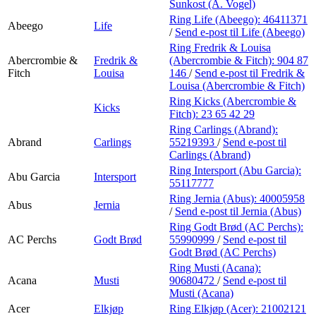
Personal Shopper
Sunkost (A. Vogel)
Ring Life (Abeego):
46411371
Abeego
Life
/
Send e-post
til Life (Abeego)
Ring Fredrik & Louisa
Abercrombie &
Fredrik &
(Abercrombie & Fitch):
904 87
Fitch
Louisa
146
/
Send e-post
til Fredrik &
Louisa (Abercrombie & Fitch)
Ring Kicks (Abercrombie &
Kicks
Fitch):
23 65 42 29
Ring Carlings (Abrand):
Abrand
Carlings
55219393
/
Send e-post
til
Carlings (Abrand)
Ring Intersport (Abu Garcia):
Abu Garcia
Intersport
55117777
Ring Jernia (Abus):
40005958
Abus
Jernia
/
Send e-post
til Jernia (Abus)
Ring Godt Brød (AC Perchs):
AC Perchs
Godt Brød
55990999
/
Send e-post
til
Godt Brød (AC Perchs)
Ring Musti (Acana):
Acana
Musti
90680472
/
Send e-post
til
Musti (Acana)
Acer
Elkjøp
Ring Elkjøp (Acer):
21002121