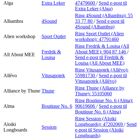
Alga
Extra Leker
47479600
/
Send e-post
til
Extra Leker (Alga)
Ring 4Sound (Alhambra):
55
Alhambra
4Sound
33 77 80
/
Send e-post
til
4Sound (Alhambra)
Ring Sport Outlet (Alien
Alien workshop
Sport Outlet
workshop):
47791460
Ring Fredrik & Louisa (All
Fredrik &
About MEE):
904 87 146
/
All About MEE
Louisa
Send e-post
til Fredrik &
Louisa (All About MEE)
Ring Vitusapotek (Allévo):
Allévo
Vitusapotek
55981730
/
Send e-post
til
Vitusapotek (Allévo)
Ring Thune (Alliance by
Alliance by Thune
Thune
Thune):
55105060
Ring Boutique No. 6 (Alma):
Alma
Boutique No. 6
90619606
/
Send e-post
til
Boutique No. 6 (Alma)
Ring Session (Aloiki
Aloiki
Longboards):
47202069
/
Send
Session
Longboards
e-post
til Session (Aloiki
Longboards)