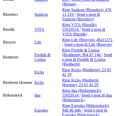
(Biosan)
Ring Sunkost (Bioselect):
476
Bioselect
Sunkost
13 219
/
Send e-post
til
Sunkost (Bioselect)
Ring VITA (Biosilk):
Biosilk
VITA
55910514
/
Send e-post
til
VITA (Biosilk)
Ring Life (Biosym):
46411371
Biosym
Life
/
Send e-post
til Life (Biosym)
Ring Fredrik & Louisa
Fredrik &
(Biotherm):
904 87 146
/
Send
Biotherm
Louisa
e-post
til Fredrik & Louisa
(Biotherm)
Ring Kicks (Biotherm):
23 65
Kicks
42 29
Ring Kicks (Biotherm
Biotherm Homme
Kicks
Homme):
23 65 42 29
Ring dna (Birkenstock):
Birkenstock
dna
55929114
/
Send e-post
til dna
(Birkenstock)
Ring Eurosko (Birkenstock):
Eurosko
948 40 446
/
Send e-post
til
Eurosko (Birkenstock)