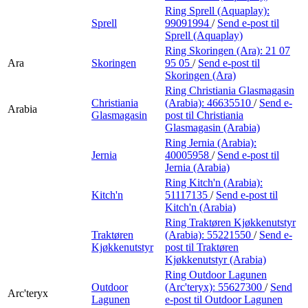
Ring Sprell (Aquaplay):
Sprell
99091994
/
Send e-post
til
Sprell (Aquaplay)
Ring Skoringen (Ara):
21 07
Ara
Skoringen
95 05
/
Send e-post
til
Skoringen (Ara)
Ring Christiania Glasmagasin
Christiania
(Arabia):
46635510
/
Send e-
Arabia
Glasmagasin
post
til Christiania
Glasmagasin (Arabia)
Ring Jernia (Arabia):
Jernia
40005958
/
Send e-post
til
Jernia (Arabia)
Ring Kitch'n (Arabia):
Kitch'n
51117135
/
Send e-post
til
Kitch'n (Arabia)
Ring Traktøren Kjøkkenutstyr
Traktøren
(Arabia):
55221550
/
Send e-
Kjøkkenutstyr
post
til Traktøren
Kjøkkenutstyr (Arabia)
Ring Outdoor Lagunen
Outdoor
(Arc'teryx):
55627300
/
Send
Arc'teryx
Lagunen
e-post
til Outdoor Lagunen