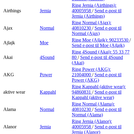
Ring Jernia (Airthings):
Airthings
Jernia
40005958
/
Send e-post
til
Jernia (Airthings)
Ring Normal (Ajax):
Ajax
Normal
40810230
/
Send e-post
til
Normal (Ajax)
Ring Moe (Ajlajk):
90233530
/
Ajlajk
Moe
Send e-post
til Moe (Ajlajk)
Ring 4Sound (Akai):
55 33 77
Akai
4Sound
80
/
Send e-post
til 4Sound
(Akai)
Ring Power (AKG):
AKG
Power
21004000
/
Send e-post
til
Power (AKG)
Ring Kappahl (aktive wear):
aktive wear
Kappahl
94860831
/
Send e-post
til
Kappahl (aktive wear)
Ring Normal (Alama):
Alama
Normal
40810230
/
Send e-post
til
Normal (Alama)
Ring Jernia (Alanor):
Alanor
Jernia
40005958
/
Send e-post
til
Jernia (Alanor)