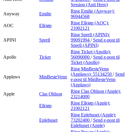
Session (Anti Hero)
Ring Emilie (Anyway):
Anyway
Emilie
96944568
Ring Elkjøp (AOC):
AOC
Elkjøp
21002121
Ring Sprell (APINI):
APINI
Sprell
99091994
/
Send e-post
til
Sprell (APINI)
Ring Ticket (Apollo):
Apollo
Ticket
56090000
/
Send e-post
til
Ticket (Apollo)
Ring MinBesteVenn
(Applaws):
55134250
/
Send
Applaws
MinBesteVenn
e-post
til MinBesteVenn
(Applaws)
Ring Clas Ohlson (Apple):
Apple
Clas Ohlson
23214000
Ring Elkjøp (Apple):
Elkjøp
21002121
Ring Eplehuset (Apple):
Eplehuset
73202400
/
Send e-post
til
Eplehuset (Apple)
Ring Power (Apple):