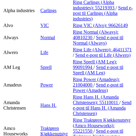
Ring Carlings (Alpha
industries):
55219393
/
Send e-
Alpha industries
Carlings
post
til Carlings (Alpha
industries)
Alvo
VIC
Ring VIC (Alvo):
96626149
Ring Normal (Always):
Always
Normal
40810230
/
Send e-post
til
Normal (Always)
Ring Life (Alwero):
46411371
Alwero
Life
/
Send e-post
til Life (Alwero)
Ring Sprell (AM Leg):
AM Leg
Sprell
99091994
/
Send e-post
til
Sprell (AM Leg)
Ring Power (Amadeus):
Amadeus
Power
21004000
/
Send e-post
til
Power (Amadeus)
Ring Hans H. (Amanda
Amanda
Christensen):
55110011
/
Send
Hans H.
Christensen
e-post
til Hans H. (Amanda
Christensen)
Ring Traktøren Kjøkkenutstyr
(Amco Houseworks):
Amco
Traktøren
55221550
/
Send e-post
til
Houseworks
Kjøkkenutstyr