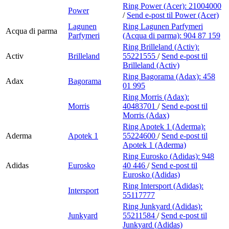
Ring Power (Acer):
21004000
Power
/
Send e-post
til Power (Acer)
Lagunen
Ring Lagunen Parfymeri
Acqua di parma
Parfymeri
(Acqua di parma):
904 87 159
Ring Brilleland (Activ):
Activ
Brilleland
55221555
/
Send e-post
til
Brilleland (Activ)
Ring Bagorama (Adax):
458
Adax
Bagorama
01 995
Ring Morris (Adax):
Morris
40483701
/
Send e-post
til
Morris (Adax)
Ring Apotek 1 (Aderma):
Aderma
Apotek 1
55224600
/
Send e-post
til
Apotek 1 (Aderma)
Ring Eurosko (Adidas):
948
Adidas
Eurosko
40 446
/
Send e-post
til
Eurosko (Adidas)
Ring Intersport (Adidas):
Intersport
55117777
Ring Junkyard (Adidas):
Junkyard
55211584
/
Send e-post
til
Junkyard (Adidas)