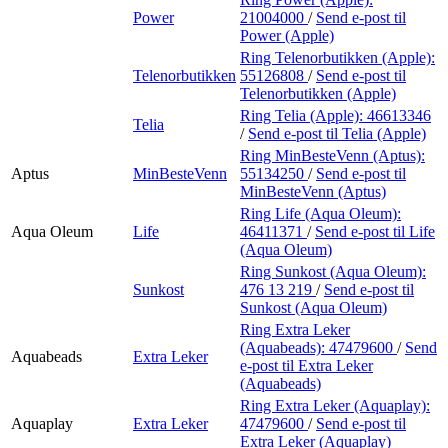
Power
21004000
/
Send e-post
til
Power (Apple)
Ring Telenorbutikken (Apple):
Telenorbutikken
55126808
/
Send e-post
til
Telenorbutikken (Apple)
Ring Telia (Apple):
46613346
Telia
/
Send e-post
til Telia (Apple)
Ring MinBesteVenn (Aptus):
Aptus
MinBesteVenn
55134250
/
Send e-post
til
MinBesteVenn (Aptus)
Ring Life (Aqua Oleum):
Aqua Oleum
Life
46411371
/
Send e-post
til Life
(Aqua Oleum)
Ring Sunkost (Aqua Oleum):
Sunkost
476 13 219
/
Send e-post
til
Sunkost (Aqua Oleum)
Ring Extra Leker
(Aquabeads):
47479600
/
Send
Aquabeads
Extra Leker
e-post
til Extra Leker
(Aquabeads)
Ring Extra Leker (Aquaplay):
Aquaplay
Extra Leker
47479600
/
Send e-post
til
Extra Leker (Aquaplay)