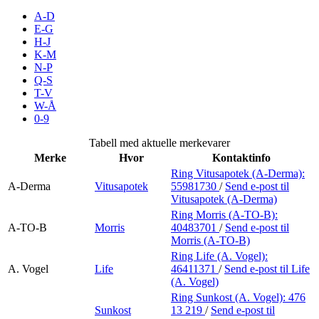
Inspirasjon
A-D
E-G
H-J
K-M
N-P
Søk
Q-S
T-V
W-Å
0-9
Åpningstider
Tabell med aktuelle merkevarer
Merke
Hvor
Kontaktinfo
Parkering
Ring Vitusapotek (A-Derma):
A-Derma
Vitusapotek
55981730
/
Send e-post
til
Praktisk informasjon
Vitusapotek (A-Derma)
Ledige stillinger
Ring Morris (A-TO-B):
A-TO-B
Morris
40483701
/
Send e-post
til
Morris (A-TO-B)
Magasin
Ring Life (A. Vogel):
Gavekort
A. Vogel
Life
46411371
/
Send e-post
til Life
(A. Vogel)
Finn frem
Ring Sunkost (A. Vogel):
476
Sunkost
13 219
/
Send e-post
til