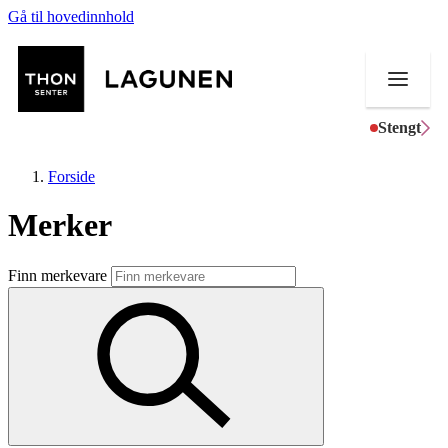
Gå til hovedinnhold
Stengt
Forside
Merker
Butikker
Finn merkevare
Mat og drikke
Helse
Aktiviteter
Tilbud