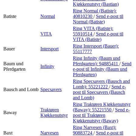
Kjøkkenutstyr (Bastian)
Ring Normal (Batiste):
Batiste
Normal
40810230
/
Send e-post
til
Normal (Batiste)
Ring VITA (Batiste):
VITA
55910514
/
Send e-post
til
VITA (Batiste)
Ring Intersport (Bauer):
Bauer
Intersport
55117777
Ring Infinity (Baum und
Baum und
Pferdgarten):
94885411
/
Send
Infinity
Pferdgarten
e-post
til Infinity (Baum und
Pferdgarten)
Ring Specsavers (Bausch and
Lomb):
55221222
/
Send e-
Bausch and Lomb
Specsavers
post
til Specsavers (Bausch
and Lomb)
Ring Traktøren Kjøkkenutstyr
Traktøren
(Baway):
55221550
/
Send e-
Baway
Kjøkkenutstyr
post
til Traktøren
Kjøkkenutstyr (Baway)
Ring Narvesen (Baxt):
Baxt
Narvesen
90883724
/
Send e-post
til