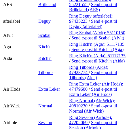
AES
Brilleland
55221555
/
Send e-post
til
Brilleland (AES)
Ring Deguy (afterlabel):
afterlabel
Deguy
97435223
/
Send e-post
til
Deguy (afterlabel)
Ring Scabal (Afvlt):
55110150
Afvlt
Scabal
/
Send e-post
til Scabal (Afvlt)
Ring Kitch'n (Aga):
51117135
Aga
Kitch'n
/
Send e-post
til Kitch'n (Aga)
Ring Kitch'n (Aida):
51117135
Aida
Kitch'n
/
Send e-post
til Kitch'n (Aida)
Ring Tilbords (Aida):
Tilbords
47928774
/
Send e-post
til
Tilbords (Aida)
Ring Extra Leker (Air Hods):
Air Hods
Extra Leker
47479600
/
Send e-post
til
Extra Leker (Air Hods)
Ring Normal (Air Wick):
Air Wick
Normal
40810230
/
Send e-post
til
Normal (Air Wick)
Ring Session (Airhole):
Airhole
Session
47202069
/
Send e-post
til
Session (Airhole)