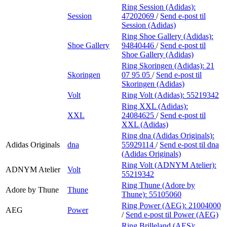
Ring Session (Adidas):
Session
47202069
/
Send e-post
til
Session (Adidas)
Ring Shoe Gallery (Adidas):
Shoe Gallery
94840446
/
Send e-post
til
Shoe Gallery (Adidas)
Ring Skoringen (Adidas):
21
Skoringen
07 95 05
/
Send e-post
til
Skoringen (Adidas)
Volt
Ring Volt (Adidas):
55219342
Ring XXL (Adidas):
XXL
24084625
/
Send e-post
til
XXL (Adidas)
Ring dna (Adidas Originals):
Adidas Originals
dna
55929114
/
Send e-post
til dna
(Adidas Originals)
Ring Volt (ADNYM Atelier):
ADNYM Atelier
Volt
55219342
Ring Thune (Adore by
Adore by Thune
Thune
Thune):
55105060
Ring Power (AEG):
21004000
AEG
Power
/
Send e-post
til Power (AEG)
Ring Brilleland (AES):