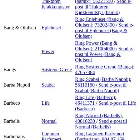
Traktøren
(bamix):
55221550
/
Send e-
Kjøkkenutstyr
post
til Traktøren
Kjøkkenutstyr (bamix)
Ring Eplehuset (Bang &
Olufsen):
73202400
/
Send e-
Bang & Olufsen
Eplehuset
post
til Eplehuset (Bang &
Olufsen)
Ring Power (Bang &
Olufsen):
21004000
/
Send e-
Power
post
til Power (Bang &
Olufsen)
Ring Søstrene Grene (Bangs):
Bangs
Søstrene Grene
47657384
Ring Scabal (Barba Napoli):
Barba Napoli
Scabal
55110150
/
Send e-post
til
Scabal (Barba Napoli)
Ring Life (Barbeco):
Barbeco
Life
46411371
/
Send e-post
til Life
(Barbeco)
Ring Normal (Barbells):
Barbells
Normal
40810230
/
Send e-post
til
Normal (Barbells)
Lagunen
Ring Lagunen Parfymeri
Barberians
Parfymeri
(Barberians):
904 87 159