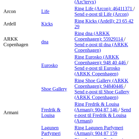
(Arc'teryx)
Ring Life (Arcon):
46411371
/
Arcon
Life
Send e-post
til Life (Arcon)
Ring Kicks (Ardell):
23 65 42
Ardell
Kicks
29
Ring dna (ARKK
ARKK
Copenhagen):
55929114
/
dna
Copenhagen
Send e-post
til dna (ARKK
Copenhagen)
Ring Eurosko (ARKK
Copenhagen):
948 40 446
/
Eurosko
Send e-post
til Eurosko
(ARKK Copenhagen)
Ring Shoe Gallery (ARKK
Copenhagen):
94840446
/
Shoe Gallery
Send e-post
til Shoe Gallery
(ARKK Copenhagen)
Ring Fredrik & Louisa
Fredrik &
(Armani):
904 87 146
/
Send
Armani
Louisa
e-post
til Fredrik & Louisa
(Armani)
Lagunen
Ring Lagunen Parfymeri
Parfymeri
(Armani):
904 87 159