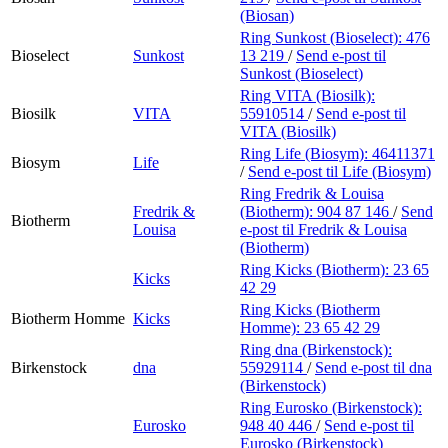
(Biosan)
Ring Sunkost (Bioselect):
476
Bioselect
Sunkost
13 219
/
Send e-post
til
Sunkost (Bioselect)
Ring VITA (Biosilk):
Biosilk
VITA
55910514
/
Send e-post
til
VITA (Biosilk)
Ring Life (Biosym):
46411371
Biosym
Life
/
Send e-post
til Life (Biosym)
Ring Fredrik & Louisa
Fredrik &
(Biotherm):
904 87 146
/
Send
Biotherm
Louisa
e-post
til Fredrik & Louisa
(Biotherm)
Ring Kicks (Biotherm):
23 65
Kicks
42 29
Ring Kicks (Biotherm
Biotherm Homme
Kicks
Homme):
23 65 42 29
Ring dna (Birkenstock):
Birkenstock
dna
55929114
/
Send e-post
til dna
(Birkenstock)
Ring Eurosko (Birkenstock):
Eurosko
948 40 446
/
Send e-post
til
Eurosko (Birkenstock)