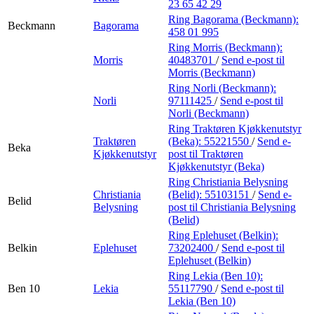
23 65 42 29
Ring Bagorama (Beckmann):
Beckmann
Bagorama
458 01 995
Ring Morris (Beckmann):
Morris
40483701
/
Send e-post
til
Morris (Beckmann)
Ring Norli (Beckmann):
Norli
97111425
/
Send e-post
til
Norli (Beckmann)
Ring Traktøren Kjøkkenutstyr
Traktøren
(Beka):
55221550
/
Send e-
Beka
Kjøkkenutstyr
post
til Traktøren
Kjøkkenutstyr (Beka)
Ring Christiania Belysning
Christiania
(Belid):
55103151
/
Send e-
Belid
Belysning
post
til Christiania Belysning
(Belid)
Ring Eplehuset (Belkin):
Belkin
Eplehuset
73202400
/
Send e-post
til
Eplehuset (Belkin)
Ring Lekia (Ben 10):
Ben 10
Lekia
55117790
/
Send e-post
til
Lekia (Ben 10)