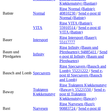
Kjøkkenutstyr (Bastian)
Ring Normal (Batiste):
Batiste
Normal
40810230
/
Send e-post
til
Normal (Batiste)
Ring VITA (Batiste):
VITA
55910514
/
Send e-post
til
VITA (Batiste)
Ring Intersport (Bauer):
Bauer
Intersport
55117777
Ring Infinity (Baum und
Baum und
Pferdgarten):
94885411
/
Send
Infinity
Pferdgarten
e-post
til Infinity (Baum und
Pferdgarten)
Ring Specsavers (Bausch and
Lomb):
55221222
/
Send e-
Bausch and Lomb
Specsavers
post
til Specsavers (Bausch
and Lomb)
Ring Traktøren Kjøkkenutstyr
Traktøren
(Baway):
55221550
/
Send e-
Baway
Kjøkkenutstyr
post
til Traktøren
Kjøkkenutstyr (Baway)
Ring Narvesen (Baxt):
Baxt
Narvesen
90883724
/
Send e-post
til