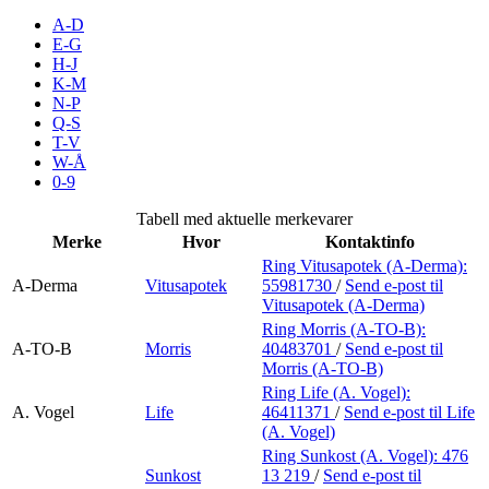
Inspirasjon
A-D
E-G
H-J
K-M
N-P
Søk
Q-S
T-V
W-Å
0-9
Åpningstider
Tabell med aktuelle merkevarer
Merke
Hvor
Kontaktinfo
Parkering
Ring Vitusapotek (A-Derma):
A-Derma
Vitusapotek
55981730
/
Send e-post
til
Praktisk informasjon
Vitusapotek (A-Derma)
Ledige stillinger
Ring Morris (A-TO-B):
A-TO-B
Morris
40483701
/
Send e-post
til
Morris (A-TO-B)
Magasin
Ring Life (A. Vogel):
Gavekort
A. Vogel
Life
46411371
/
Send e-post
til Life
(A. Vogel)
Finn frem
Ring Sunkost (A. Vogel):
476
Sunkost
13 219
/
Send e-post
til