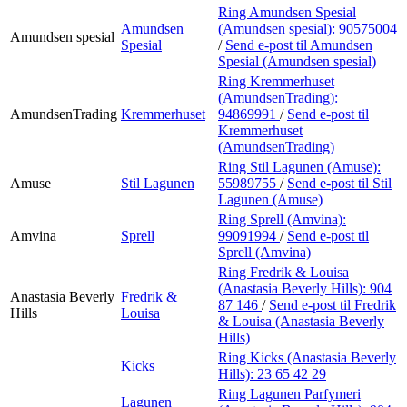
Ring Amundsen Spesial
Amundsen
(Amundsen spesial):
90575004
Amundsen spesial
Spesial
/
Send e-post
til Amundsen
Spesial (Amundsen spesial)
Ring Kremmerhuset
(AmundsenTrading):
AmundsenTrading
Kremmerhuset
94869991
/
Send e-post
til
Kremmerhuset
(AmundsenTrading)
Ring Stil Lagunen (Amuse):
Amuse
Stil Lagunen
55989755
/
Send e-post
til Stil
Lagunen (Amuse)
Ring Sprell (Amvina):
Amvina
Sprell
99091994
/
Send e-post
til
Sprell (Amvina)
Ring Fredrik & Louisa
(Anastasia Beverly Hills):
904
Anastasia Beverly
Fredrik &
87 146
/
Send e-post
til Fredrik
Hills
Louisa
& Louisa (Anastasia Beverly
Hills)
Ring Kicks (Anastasia Beverly
Kicks
Hills):
23 65 42 29
Ring Lagunen Parfymeri
Lagunen