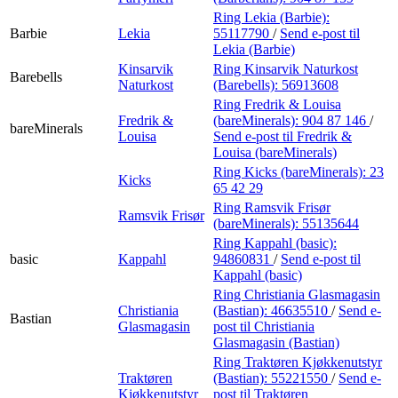
Ring Lekia (Barbie):
Barbie
Lekia
55117790
/
Send e-post
til
Lekia (Barbie)
Kinsarvik
Ring Kinsarvik Naturkost
Barebells
Naturkost
(Barebells):
56913608
Ring Fredrik & Louisa
Fredrik &
(bareMinerals):
904 87 146
/
bareMinerals
Louisa
Send e-post
til Fredrik &
Louisa (bareMinerals)
Ring Kicks (bareMinerals):
23
Kicks
65 42 29
Ring Ramsvik Frisør
Ramsvik Frisør
(bareMinerals):
55135644
Ring Kappahl (basic):
basic
Kappahl
94860831
/
Send e-post
til
Kappahl (basic)
Ring Christiania Glasmagasin
Christiania
(Bastian):
46635510
/
Send e-
Bastian
Glasmagasin
post
til Christiania
Glasmagasin (Bastian)
Ring Traktøren Kjøkkenutstyr
Traktøren
(Bastian):
55221550
/
Send e-
Kjøkkenutstyr
post
til Traktøren