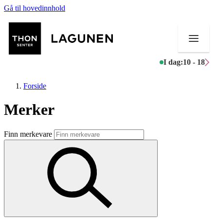
Gå til hovedinnhold
I dag:
10 - 18
Forside
Merker
Butikker
Finn merkevare
Mat og drikke
Helse
Aktiviteter
Tilbud