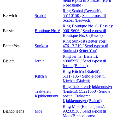
Send e-post
til Sunkost (Berit
Nordstrand)
Ring Scabal (Berwich):
Berwich
Scabal
55110150
/
Send e-post
til
Scabal (Berwich)
Ring Boutique No. 6 (Bessie):
Bessie
Boutique No. 6
90619606
/
Send e-post
til
Boutique No. 6 (Bessie)
Ring Sunkost (Better You):
Better You
Sunkost
476 13 219
/
Send e-post
til
Sunkost (Better You)
Ring Jernia (Bialetti):
Bialetti
Jernia
40005958
/
Send e-post
til
Jernia (Bialetti)
Ring Kitch'n (Bialetti):
Kitch'n
51117135
/
Send e-post
til
Kitch'n (Bialetti)
Ring Traktøren Kjøkkenutstyr
Traktøren
(Bialetti):
55221550
/
Send e-
Kjøkkenutstyr
post
til Traktøren
Kjøkkenutstyr (Bialetti)
Ring Moe (Bianco jeans):
Bianco jeans
Moe
90233530
/
Send e-post
til
Moe (Bianco jeans)