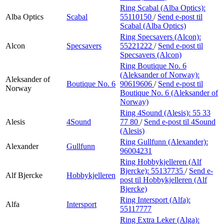
Ring Scabal (Alba Optics):
Alba Optics
Scabal
55110150
/
Send e-post
til
Scabal (Alba Optics)
Ring Specsavers (Alcon):
Alcon
Specsavers
55221222
/
Send e-post
til
Specsavers (Alcon)
Ring Boutique No. 6
(Aleksander of Norway):
Aleksander of
Boutique No. 6
90619606
/
Send e-post
til
Norway
Boutique No. 6 (Aleksander of
Norway)
Ring 4Sound (Alesis):
55 33
Alesis
4Sound
77 80
/
Send e-post
til 4Sound
(Alesis)
Ring Gullfunn (Alexander):
Alexander
Gullfunn
96004231
Ring Hobbykjelleren (Alf
Bjercke):
55137735
/
Send e-
Alf Bjercke
Hobbykjelleren
post
til Hobbykjelleren (Alf
Bjercke)
Ring Intersport (Alfa):
Alfa
Intersport
55117777
Ring Extra Leker (Alga):