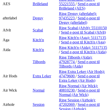
AES
Brilleland
55221555
/
Send e-post
til
Brilleland (AES)
Ring Deguy (afterlabel):
afterlabel
Deguy
97435223
/
Send e-post
til
Deguy (afterlabel)
Ring Scabal (Afvlt):
55110150
Afvlt
Scabal
/
Send e-post
til Scabal (Afvlt)
Ring Kitch'n (Aga):
51117135
Aga
Kitch'n
/
Send e-post
til Kitch'n (Aga)
Ring Kitch'n (Aida):
51117135
Aida
Kitch'n
/
Send e-post
til Kitch'n (Aida)
Ring Tilbords (Aida):
Tilbords
47928774
/
Send e-post
til
Tilbords (Aida)
Ring Extra Leker (Air Hods):
Air Hods
Extra Leker
47479600
/
Send e-post
til
Extra Leker (Air Hods)
Ring Normal (Air Wick):
Air Wick
Normal
40810230
/
Send e-post
til
Normal (Air Wick)
Ring Session (Airhole):
Airhole
Session
47202069
/
Send e-post
til
Session (Airhole)