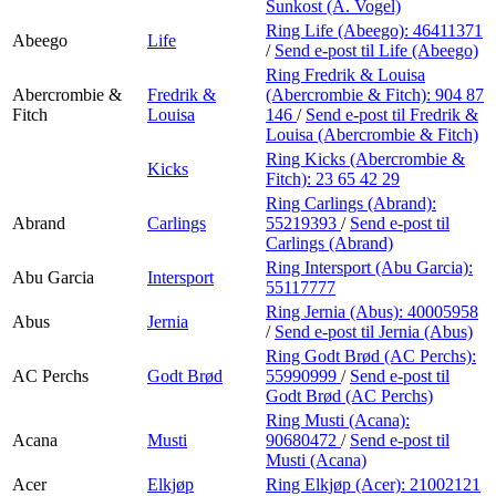
Personal Shopper
Sunkost (A. Vogel)
Ring Life (Abeego):
46411371
Abeego
Life
/
Send e-post
til Life (Abeego)
Ring Fredrik & Louisa
Abercrombie &
Fredrik &
(Abercrombie & Fitch):
904 87
Fitch
Louisa
146
/
Send e-post
til Fredrik &
Louisa (Abercrombie & Fitch)
Ring Kicks (Abercrombie &
Kicks
Fitch):
23 65 42 29
Ring Carlings (Abrand):
Abrand
Carlings
55219393
/
Send e-post
til
Carlings (Abrand)
Ring Intersport (Abu Garcia):
Abu Garcia
Intersport
55117777
Ring Jernia (Abus):
40005958
Abus
Jernia
/
Send e-post
til Jernia (Abus)
Ring Godt Brød (AC Perchs):
AC Perchs
Godt Brød
55990999
/
Send e-post
til
Godt Brød (AC Perchs)
Ring Musti (Acana):
Acana
Musti
90680472
/
Send e-post
til
Musti (Acana)
Acer
Elkjøp
Ring Elkjøp (Acer):
21002121