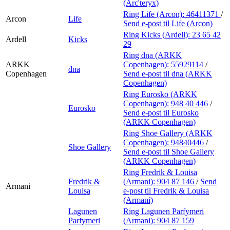
(Arc'teryx)
Ring Life (Arcon):
46411371
/
Arcon
Life
Send e-post
til Life (Arcon)
Ring Kicks (Ardell):
23 65 42
Ardell
Kicks
29
Ring dna (ARKK
ARKK
Copenhagen):
55929114
/
dna
Copenhagen
Send e-post
til dna (ARKK
Copenhagen)
Ring Eurosko (ARKK
Copenhagen):
948 40 446
/
Eurosko
Send e-post
til Eurosko
(ARKK Copenhagen)
Ring Shoe Gallery (ARKK
Copenhagen):
94840446
/
Shoe Gallery
Send e-post
til Shoe Gallery
(ARKK Copenhagen)
Ring Fredrik & Louisa
Fredrik &
(Armani):
904 87 146
/
Send
Armani
Louisa
e-post
til Fredrik & Louisa
(Armani)
Lagunen
Ring Lagunen Parfymeri
Parfymeri
(Armani):
904 87 159