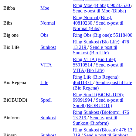
Ring Moe (Bibba):
90233530
/
Bibba
Moe
Send e-post
til Moe (Bibba)
Ring Normal (Bibs):
Bibs
Normal
40810230
/
Send e-post
til
Normal (Bibs)
Big one
Obs
Ring Obs (Big one):
55118400
Ring Sunkost (Bio Life):
476
Bio Life
Sunkost
13 219
/
Send e-post
til
Sunkost (Bio Life)
Ring VITA (Bio Life):
VITA
55910514
/
Send e-post
til
VITA (Bio Life)
Ring Life (Bio Regena):
Bio Regena
Life
46411371
/
Send e-post
til Life
(Bio Regena)
Ring Sprell (BiOBUDDi):
BiOBUDDi
Sprell
99091994
/
Send e-post
til
Sprell (BiOBUDDi)
Ring Sunkost (Bioform):
476
Bioform
Sunkost
13 219
/
Send e-post
til
Sunkost (Bioform)
Ring Sunkost (Biosan):
476 13
Biosan
Sunkost
219
/
Send e-post
til Sunkost