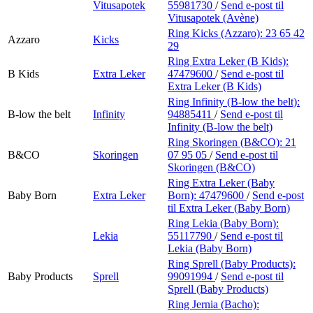
Vitusapotek
55981730
/
Send e-post
til
Vitusapotek (Avène)
Ring Kicks (Azzaro):
23 65 42
Azzaro
Kicks
29
Ring Extra Leker (B Kids):
B Kids
Extra Leker
47479600
/
Send e-post
til
Extra Leker (B Kids)
Ring Infinity (B-low the belt):
B-low the belt
Infinity
94885411
/
Send e-post
til
Infinity (B-low the belt)
Ring Skoringen (B&CO):
21
B&CO
Skoringen
07 95 05
/
Send e-post
til
Skoringen (B&CO)
Ring Extra Leker (Baby
Baby Born
Extra Leker
Born):
47479600
/
Send e-post
til Extra Leker (Baby Born)
Ring Lekia (Baby Born):
Lekia
55117790
/
Send e-post
til
Lekia (Baby Born)
Ring Sprell (Baby Products):
Baby Products
Sprell
99091994
/
Send e-post
til
Sprell (Baby Products)
Ring Jernia (Bacho):