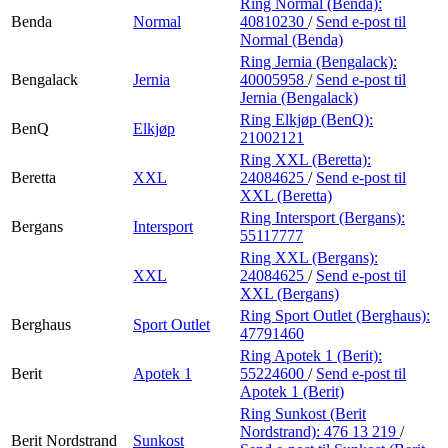
Ring Normal (Benda):
Benda
Normal
40810230
/
Send e-post
til
Normal (Benda)
Ring Jernia (Bengalack):
Bengalack
Jernia
40005958
/
Send e-post
til
Jernia (Bengalack)
Ring Elkjøp (BenQ):
BenQ
Elkjøp
21002121
Ring XXL (Beretta):
Beretta
XXL
24084625
/
Send e-post
til
XXL (Beretta)
Ring Intersport (Bergans):
Bergans
Intersport
55117777
Ring XXL (Bergans):
XXL
24084625
/
Send e-post
til
XXL (Bergans)
Ring Sport Outlet (Berghaus):
Berghaus
Sport Outlet
47791460
Ring Apotek 1 (Berit):
Berit
Apotek 1
55224600
/
Send e-post
til
Apotek 1 (Berit)
Ring Sunkost (Berit
Nordstrand):
476 13 219
/
Berit Nordstrand
Sunkost