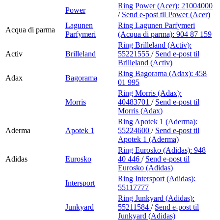
Ring Power (Acer):
21004000
Power
/
Send e-post
til Power (Acer)
Lagunen
Ring Lagunen Parfymeri
Acqua di parma
Parfymeri
(Acqua di parma):
904 87 159
Ring Brilleland (Activ):
Activ
Brilleland
55221555
/
Send e-post
til
Brilleland (Activ)
Ring Bagorama (Adax):
458
Adax
Bagorama
01 995
Ring Morris (Adax):
Morris
40483701
/
Send e-post
til
Morris (Adax)
Ring Apotek 1 (Aderma):
Aderma
Apotek 1
55224600
/
Send e-post
til
Apotek 1 (Aderma)
Ring Eurosko (Adidas):
948
Adidas
Eurosko
40 446
/
Send e-post
til
Eurosko (Adidas)
Ring Intersport (Adidas):
Intersport
55117777
Ring Junkyard (Adidas):
Junkyard
55211584
/
Send e-post
til
Junkyard (Adidas)