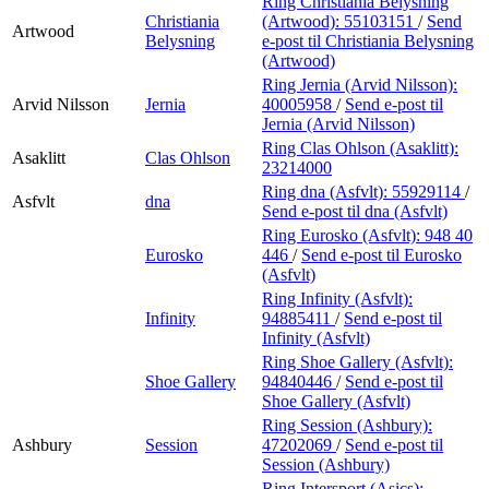
Ring Christiania Belysning
Christiania
(Artwood):
55103151
/
Send
Artwood
Belysning
e-post
til Christiania Belysning
(Artwood)
Ring Jernia (Arvid Nilsson):
Arvid Nilsson
Jernia
40005958
/
Send e-post
til
Jernia (Arvid Nilsson)
Ring Clas Ohlson (Asaklitt):
Asaklitt
Clas Ohlson
23214000
Ring dna (Asfvlt):
55929114
/
Asfvlt
dna
Send e-post
til dna (Asfvlt)
Ring Eurosko (Asfvlt):
948 40
Eurosko
446
/
Send e-post
til Eurosko
(Asfvlt)
Ring Infinity (Asfvlt):
Infinity
94885411
/
Send e-post
til
Infinity (Asfvlt)
Ring Shoe Gallery (Asfvlt):
Shoe Gallery
94840446
/
Send e-post
til
Shoe Gallery (Asfvlt)
Ring Session (Ashbury):
Ashbury
Session
47202069
/
Send e-post
til
Session (Ashbury)
Ring Intersport (Asics):