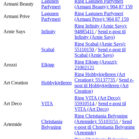
Lagunen
Ring Lagunen Parfymeri
Armani Beauty
Parfymeri
(Armani Beauty):
904 87 159
Lagunen
Ring Lagunen Parfymeri
Armani Prive
Parfymeri
(Armani Prive):
904 87 159
Ring Infinity (Arnie Says):
Arnie Says
Infinity
94885411
/
Send e-post
til
Infinity (Arnie Says)
Ring Scabal (Arnie Says):
Scabal
55110150
/
Send e-post
til
Scabal (Arnie Says)
Ring Elkjøp (Arozzi):
Arozzi
Elkjøp
21002121
Ring Hobbykjelleren (Art
Creation):
55137735
/
Send e-
Art Creation
Hobbykjelleren
post
til Hobbykjelleren (Art
Creation)
Ring VITA (Art Deco):
Art Deco
VITA
55910514
/
Send e-post
til
VITA (Art Deco)
Ring Christiania Belysning
Christiania
(Artemide):
55103151
/
Send
Artemide
Belysning
e-post
til Christiania Belysning
(Artemide)