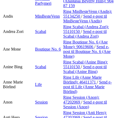
(Anastasia Beverly Hills):
904
Parfymeri
87 159
Ring MinBesteVenn (Andis):
Andis
MinBesteVenn
55134250
/
Send e-post
til
MinBesteVenn (Andis)
Ring Scabal (Andrea Zori):
Andrea Zori
Scabal
55110150
/
Send e-post
til
Scabal (Andrea Zori)
Ring Boutique No. 6 (Ane
Mone):
90619606
/
Send e-
Ane Mone
Boutique No. 6
post
til Boutique No. 6 (Ane
Mone)
Ring Scabal (Anine Bing):
Anine Bing
Scabal
55110150
/
Send e-post
til
Scabal (Anine Bing)
Ring Life (Anne Marie
Anne Marie
Börlind):
46411371
/
Send e-
Life
Börlind
post
til Life (Anne Marie
Börlind)
Ring Session (Anon):
Anon
Session
47202069
/
Send e-post
til
Session (Anon)
Ring Session (Anti Hero):
Anti Hero
Session
47202069
/
Send e-post
til