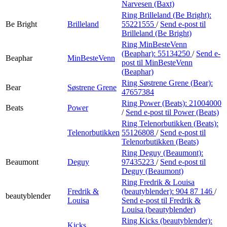
Narvesen (Baxt)
Ring Brilleland (Be Bright):
Be Bright
Brilleland
55221555
/
Send e-post
til
Brilleland (Be Bright)
Ring MinBesteVenn
(Beaphar):
55134250
/
Send e-
Beaphar
MinBesteVenn
post
til MinBesteVenn
(Beaphar)
Ring Søstrene Grene (Bear):
Bear
Søstrene Grene
47657384
Ring Power (Beats):
21004000
Beats
Power
/
Send e-post
til Power (Beats)
Ring Telenorbutikken (Beats):
Telenorbutikken
55126808
/
Send e-post
til
Telenorbutikken (Beats)
Ring Deguy (Beaumont):
Beaumont
Deguy
97435223
/
Send e-post
til
Deguy (Beaumont)
Ring Fredrik & Louisa
Fredrik &
(beautyblender):
904 87 146
/
beautyblender
Louisa
Send e-post
til Fredrik &
Louisa (beautyblender)
Ring Kicks (beautyblender):
Kicks