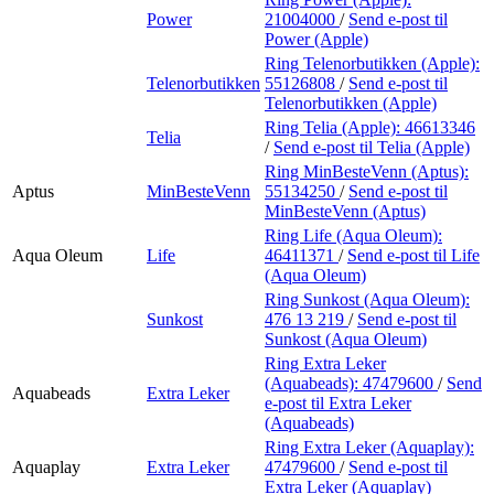
Power
21004000
/
Send e-post
til
Power (Apple)
Ring Telenorbutikken (Apple):
Telenorbutikken
55126808
/
Send e-post
til
Telenorbutikken (Apple)
Ring Telia (Apple):
46613346
Telia
/
Send e-post
til Telia (Apple)
Ring MinBesteVenn (Aptus):
Aptus
MinBesteVenn
55134250
/
Send e-post
til
MinBesteVenn (Aptus)
Ring Life (Aqua Oleum):
Aqua Oleum
Life
46411371
/
Send e-post
til Life
(Aqua Oleum)
Ring Sunkost (Aqua Oleum):
Sunkost
476 13 219
/
Send e-post
til
Sunkost (Aqua Oleum)
Ring Extra Leker
(Aquabeads):
47479600
/
Send
Aquabeads
Extra Leker
e-post
til Extra Leker
(Aquabeads)
Ring Extra Leker (Aquaplay):
Aquaplay
Extra Leker
47479600
/
Send e-post
til
Extra Leker (Aquaplay)