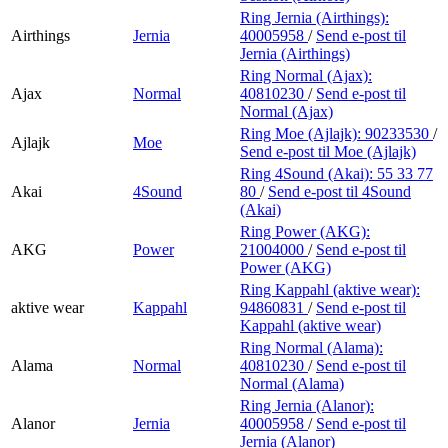
Ring Jernia (Airthings):
Airthings
Jernia
40005958
/
Send e-post
til
Jernia (Airthings)
Ring Normal (Ajax):
Ajax
Normal
40810230
/
Send e-post
til
Normal (Ajax)
Ring Moe (Ajlajk):
90233530
/
Ajlajk
Moe
Send e-post
til Moe (Ajlajk)
Ring 4Sound (Akai):
55 33 77
Akai
4Sound
80
/
Send e-post
til 4Sound
(Akai)
Ring Power (AKG):
AKG
Power
21004000
/
Send e-post
til
Power (AKG)
Ring Kappahl (aktive wear):
aktive wear
Kappahl
94860831
/
Send e-post
til
Kappahl (aktive wear)
Ring Normal (Alama):
Alama
Normal
40810230
/
Send e-post
til
Normal (Alama)
Ring Jernia (Alanor):
Alanor
Jernia
40005958
/
Send e-post
til
Jernia (Alanor)