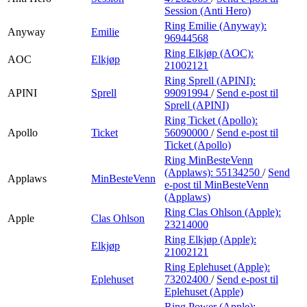
Session (Anti Hero)
Ring Emilie (Anyway):
Anyway
Emilie
96944568
Ring Elkjøp (AOC):
AOC
Elkjøp
21002121
Ring Sprell (APINI):
APINI
Sprell
99091994
/
Send e-post
til
Sprell (APINI)
Ring Ticket (Apollo):
Apollo
Ticket
56090000
/
Send e-post
til
Ticket (Apollo)
Ring MinBesteVenn
(Applaws):
55134250
/
Send
Applaws
MinBesteVenn
e-post
til MinBesteVenn
(Applaws)
Ring Clas Ohlson (Apple):
Apple
Clas Ohlson
23214000
Ring Elkjøp (Apple):
Elkjøp
21002121
Ring Eplehuset (Apple):
Eplehuset
73202400
/
Send e-post
til
Eplehuset (Apple)
Ring Power (Apple):