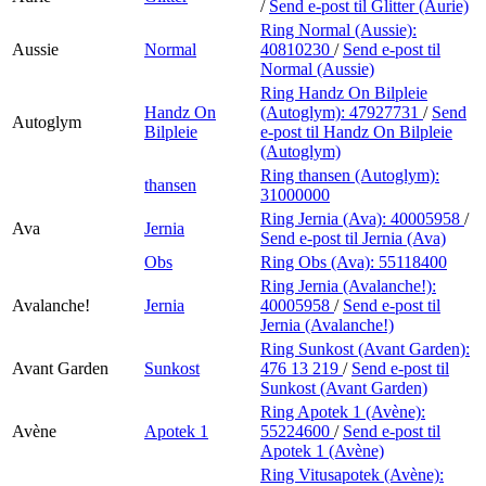
/
Send e-post
til Glitter (Aurie)
Ring Normal (Aussie):
Aussie
Normal
40810230
/
Send e-post
til
Normal (Aussie)
Ring Handz On Bilpleie
Handz On
(Autoglym):
47927731
/
Send
Autoglym
Bilpleie
e-post
til Handz On Bilpleie
(Autoglym)
Ring thansen (Autoglym):
thansen
31000000
Ring Jernia (Ava):
40005958
/
Ava
Jernia
Send e-post
til Jernia (Ava)
Obs
Ring Obs (Ava):
55118400
Ring Jernia (Avalanche!):
Avalanche!
Jernia
40005958
/
Send e-post
til
Jernia (Avalanche!)
Ring Sunkost (Avant Garden):
Avant Garden
Sunkost
476 13 219
/
Send e-post
til
Sunkost (Avant Garden)
Ring Apotek 1 (Avène):
Avène
Apotek 1
55224600
/
Send e-post
til
Apotek 1 (Avène)
Ring Vitusapotek (Avène):