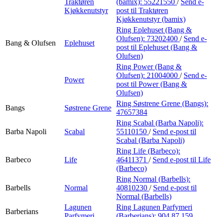
Traktøren
(bamix):
55221550
/
Send e-
Kjøkkenutstyr
post
til Traktøren
Kjøkkenutstyr (bamix)
Ring Eplehuset (Bang &
Olufsen):
73202400
/
Send e-
Bang & Olufsen
Eplehuset
post
til Eplehuset (Bang &
Olufsen)
Ring Power (Bang &
Olufsen):
21004000
/
Send e-
Power
post
til Power (Bang &
Olufsen)
Ring Søstrene Grene (Bangs):
Bangs
Søstrene Grene
47657384
Ring Scabal (Barba Napoli):
Barba Napoli
Scabal
55110150
/
Send e-post
til
Scabal (Barba Napoli)
Ring Life (Barbeco):
Barbeco
Life
46411371
/
Send e-post
til Life
(Barbeco)
Ring Normal (Barbells):
Barbells
Normal
40810230
/
Send e-post
til
Normal (Barbells)
Lagunen
Ring Lagunen Parfymeri
Barberians
Parfymeri
(Barberians):
904 87 159