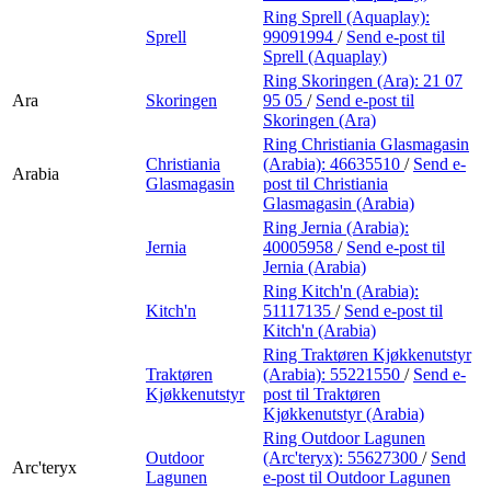
Ring Sprell (Aquaplay):
Sprell
99091994
/
Send e-post
til
Sprell (Aquaplay)
Ring Skoringen (Ara):
21 07
Ara
Skoringen
95 05
/
Send e-post
til
Skoringen (Ara)
Ring Christiania Glasmagasin
Christiania
(Arabia):
46635510
/
Send e-
Arabia
Glasmagasin
post
til Christiania
Glasmagasin (Arabia)
Ring Jernia (Arabia):
Jernia
40005958
/
Send e-post
til
Jernia (Arabia)
Ring Kitch'n (Arabia):
Kitch'n
51117135
/
Send e-post
til
Kitch'n (Arabia)
Ring Traktøren Kjøkkenutstyr
Traktøren
(Arabia):
55221550
/
Send e-
Kjøkkenutstyr
post
til Traktøren
Kjøkkenutstyr (Arabia)
Ring Outdoor Lagunen
Outdoor
(Arc'teryx):
55627300
/
Send
Arc'teryx
Lagunen
e-post
til Outdoor Lagunen