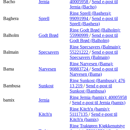
Bacho
Jernia
40005958
/
Send e-post
til
Jernia (Bacho)
Ring Sprell (Baghera):
Baghera
Sprell
99091994
/
Send e-post
til
Sprell (Baghera)
Ring Godt Brød (Balholm):
Balholm
Godt Brød
55990999
/
Send e-post
til
Godt Brød (Balholm)
Ring Specsavers (Balmain):
Balmain
Specsavers
55221222
/
Send e-post
til
Specsavers (Balmain)
Ring Narvesen (Bama):
Bama
Narvesen
90883724
/
Send e-post
til
Narvesen (Bama)
Ring Sunkost (Bambusa):
476
Bambusa
Sunkost
13 219
/
Send e-post
til
Sunkost (Bambusa)
Ring Jernia (bamix):
40005958
bamix
Jernia
/
Send e-post
til Jernia (bamix)
Ring Kitch'n (bamix):
Kitch'n
51117135
/
Send e-post
til
Kitch'n (bamix)
Ring Traktøren Kjøkkenutstyr