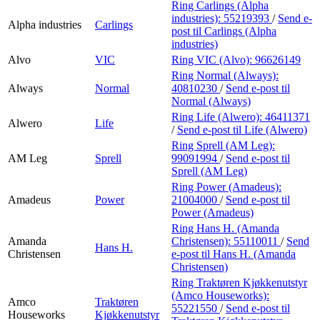
Ring Carlings (Alpha
industries):
55219393
/
Send e-
Alpha industries
Carlings
post
til Carlings (Alpha
industries)
Alvo
VIC
Ring VIC (Alvo):
96626149
Ring Normal (Always):
Always
Normal
40810230
/
Send e-post
til
Normal (Always)
Ring Life (Alwero):
46411371
Alwero
Life
/
Send e-post
til Life (Alwero)
Ring Sprell (AM Leg):
AM Leg
Sprell
99091994
/
Send e-post
til
Sprell (AM Leg)
Ring Power (Amadeus):
Amadeus
Power
21004000
/
Send e-post
til
Power (Amadeus)
Ring Hans H. (Amanda
Amanda
Christensen):
55110011
/
Send
Hans H.
Christensen
e-post
til Hans H. (Amanda
Christensen)
Ring Traktøren Kjøkkenutstyr
(Amco Houseworks):
Amco
Traktøren
55221550
/
Send e-post
til
Houseworks
Kjøkkenutstyr