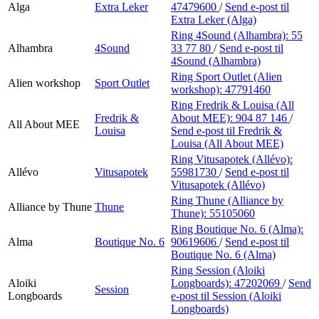
Alga
Extra Leker
47479600
/
Send e-post
til
Extra Leker (Alga)
Ring 4Sound (Alhambra):
55
Alhambra
4Sound
33 77 80
/
Send e-post
til
4Sound (Alhambra)
Ring Sport Outlet (Alien
Alien workshop
Sport Outlet
workshop):
47791460
Ring Fredrik & Louisa (All
Fredrik &
About MEE):
904 87 146
/
All About MEE
Louisa
Send e-post
til Fredrik &
Louisa (All About MEE)
Ring Vitusapotek (Allévo):
Allévo
Vitusapotek
55981730
/
Send e-post
til
Vitusapotek (Allévo)
Ring Thune (Alliance by
Alliance by Thune
Thune
Thune):
55105060
Ring Boutique No. 6 (Alma):
Alma
Boutique No. 6
90619606
/
Send e-post
til
Boutique No. 6 (Alma)
Ring Session (Aloiki
Aloiki
Longboards):
47202069
/
Send
Session
Longboards
e-post
til Session (Aloiki
Longboards)