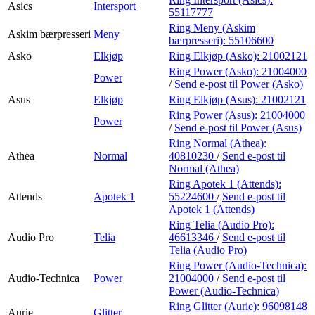
Asics
Intersport
55117777
Ring Meny (Askim
Askim bærpresseri
Meny
bærpresseri):
55106600
Asko
Elkjøp
Ring Elkjøp (Asko):
21002121
Ring Power (Asko):
21004000
Power
/
Send e-post
til Power (Asko)
Asus
Elkjøp
Ring Elkjøp (Asus):
21002121
Ring Power (Asus):
21004000
Power
/
Send e-post
til Power (Asus)
Ring Normal (Athea):
Athea
Normal
40810230
/
Send e-post
til
Normal (Athea)
Ring Apotek 1 (Attends):
Attends
Apotek 1
55224600
/
Send e-post
til
Apotek 1 (Attends)
Ring Telia (Audio Pro):
Audio Pro
Telia
46613346
/
Send e-post
til
Telia (Audio Pro)
Ring Power (Audio-Technica):
Audio-Technica
Power
21004000
/
Send e-post
til
Power (Audio-Technica)
Ring Glitter (Aurie):
96098148
Aurie
Glitter