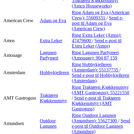
Traktøren Kjøkkenutstyr
(Amco Houseworks)
Ring Adam og Eva (American
Crew):
55609331
/
Send e-
American Crew
Adam og Eva
post
til Adam og Eva
(American Crew)
Ring Extra Leker (Amos):
Amos
Extra Leker
47479600
/
Send e-post
til
Extra Leker (Amos)
Lagunen
Ring Lagunen Parfymeri
Amouage
Parfymeri
(Amouage):
904 87 159
Ring Hobbykjelleren
(Amsterdam):
55137735
/
Amsterdam
Hobbykjelleren
Send e-post
til Hobbykjelleren
(Amsterdam)
Ring Traktøren Kjøkkenutstyr
(AMT Gastroguss):
55221550
Traktøren
AMT Gastroguss
/
Send e-post
til Traktøren
Kjøkkenutstyr
Kjøkkenutstyr (AMT
Gastroguss)
Ring Outdoor Lagunen
Outdoor
(Amundsen):
55627300
/
Send
Amundsen
Lagunen
e-post
til Outdoor Lagunen
(Amundsen)