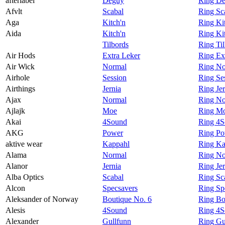
afterlabel
Deguy
Ring Deg
Afvlt
Scabal
Ring Sca
Aga
Kitch'n
Ring Ki
Aida
Kitch'n
Ring Ki
Tilbords
Ring Ti
Air Hods
Extra Leker
Ring Ex
Air Wick
Normal
Ring No
Airhole
Session
Ring Se
Airthings
Jernia
Ring Jer
Ajax
Normal
Ring No
Ajlajk
Moe
Ring Mo
Akai
4Sound
Ring 4S
AKG
Power
Ring P
aktive wear
Kappahl
Ring Ka
Alama
Normal
Ring No
Alanor
Jernia
Ring Jer
Alba Optics
Scabal
Ring Sc
Alcon
Specsavers
Ring Sp
Aleksander of Norway
Boutique No. 6
Ring Bo
Alesis
4Sound
Ring 4S
Alexander
Gullfunn
Ring Gu