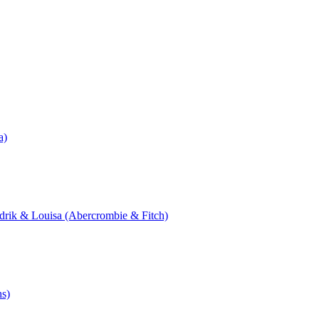
a)
redrik & Louisa (Abercrombie & Fitch)
hs)