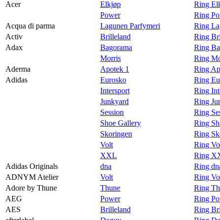
Acer
Elkjøp
Ring El
Ledige stillinger
Power
Ring Po
Acqua di parma
Lagunen Parfymeri
Ring La
Magasin
Activ
Brilleland
Ring Bri
Gavekort
Adax
Bagorama
Ring Ba
Morris
Ring Mo
Finn frem
Aderma
Apotek 1
Ring Ap
Adidas
Eurosko
Ring Eu
Personal Shopper
Intersport
Ring Int
Junkyard
Ring Ju
Session
Ring Se
Shoe Gallery
Ring Sh
Skoringen
Ring Sk
Volt
Ring Vo
XXL
Ring XX
Adidas Originals
dna
Ring dn
ADNYM Atelier
Volt
Ring Vo
Adore by Thune
Thune
Ring Th
AEG
Power
Ring P
AES
Brilleland
Ring Br