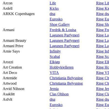
Arcon
Life
Ring Li
Ardell
Kicks
Ring Ki
ARKK Copenhagen
dna
Ring d
Eurosko
Ring E
Shoe Gallery
Ring Sh
Armani
Fredrik & Louisa
Ring Fr
Lagunen Parfymeri
Ring La
Armani Beauty
Lagunen Parfymeri
Ring La
Armani Prive
Lagunen Parfymeri
Ring La
Arnie Says
Infinity
Ring Inf
Scabal
Ring Sc
Arozzi
Elkjøp
Ring El
Art Creation
Hobbykjelleren
Ring Ho
Art Deco
VITA
Ring VI
Artemide
Christiania Belysning
Ring Ch
Artwood
Christiania Belysning
Ring Ch
Arvid Nilsson
Jernia
Ring Jer
Asaklitt
Clas Ohlson
Ring Cla
Asfvlt
dna
Ring dna
Eurosko
Ring Eu