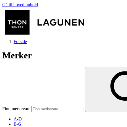
Gå til hovedinnhold
Forside
Merker
Butikker
Mat og drikke
Finn merkevare
Helse
A-D
E-G