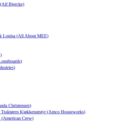
 (Alf Bjercke)
k & Louisa (All About MEE)
)
 Longboards)
dustries)
anda Christensen)
il Traktøren Kjøkkenutstyr (Amco Houseworks)
a (American Crew)