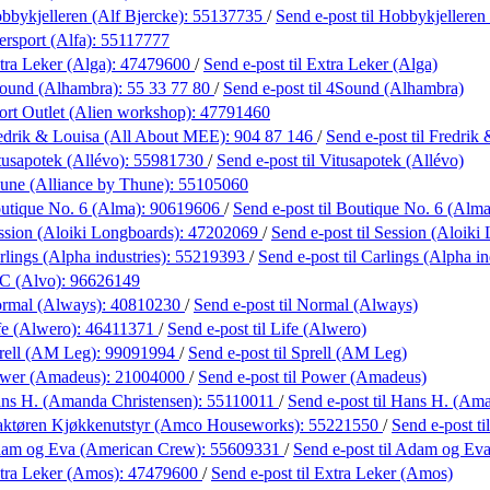
bbykjelleren (Alf Bjercke):
55137735
/
Send e-post
til Hobbykjelleren
ersport (Alfa):
55117777
tra Leker (Alga):
47479600
/
Send e-post
til Extra Leker (Alga)
ound (Alhambra):
55 33 77 80
/
Send e-post
til 4Sound (Alhambra)
ort Outlet (Alien workshop):
47791460
edrik & Louisa (All About MEE):
904 87 146
/
Send e-post
til Fredri
tusapotek (Allévo):
55981730
/
Send e-post
til Vitusapotek (Allévo)
une (Alliance by Thune):
55105060
utique No. 6 (Alma):
90619606
/
Send e-post
til Boutique No. 6 (Alma
ssion (Aloiki Longboards):
47202069
/
Send e-post
til Session (Aloiki
lings (Alpha industries):
55219393
/
Send e-post
til Carlings (Alpha in
C (Alvo):
96626149
rmal (Always):
40810230
/
Send e-post
til Normal (Always)
fe (Alwero):
46411371
/
Send e-post
til Life (Alwero)
rell (AM Leg):
99091994
/
Send e-post
til Sprell (AM Leg)
wer (Amadeus):
21004000
/
Send e-post
til Power (Amadeus)
ns H. (Amanda Christensen):
55110011
/
Send e-post
til Hans H. (Am
aktøren Kjøkkenutstyr (Amco Houseworks):
55221550
/
Send e-post
t
am og Eva (American Crew):
55609331
/
Send e-post
til Adam og Ev
tra Leker (Amos):
47479600
/
Send e-post
til Extra Leker (Amos)