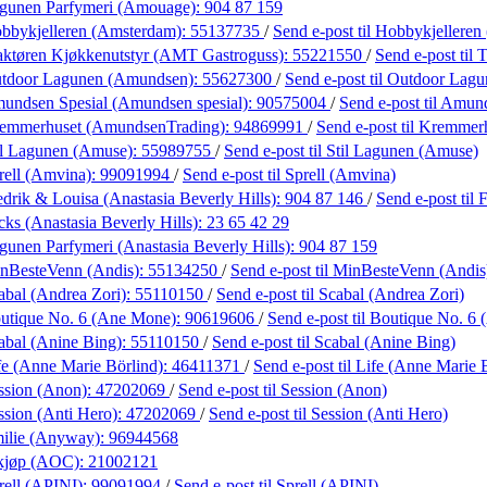
gunen Parfymeri (Amouage):
904 87 159
bbykjelleren (Amsterdam):
55137735
/
Send e-post
til Hobbykjellere
aktøren Kjøkkenutstyr (AMT Gastroguss):
55221550
/
Send e-post
til
tdoor Lagunen (Amundsen):
55627300
/
Send e-post
til Outdoor Lag
undsen Spesial (Amundsen spesial):
90575004
/
Send e-post
til Amun
emmerhuset (AmundsenTrading):
94869991
/
Send e-post
til Kremmer
il Lagunen (Amuse):
55989755
/
Send e-post
til Stil Lagunen (Amuse)
rell (Amvina):
99091994
/
Send e-post
til Sprell (Amvina)
drik & Louisa (Anastasia Beverly Hills):
904 87 146
/
Send e-post
til
ks (Anastasia Beverly Hills):
23 65 42 29
gunen Parfymeri (Anastasia Beverly Hills):
904 87 159
nBesteVenn (Andis):
55134250
/
Send e-post
til MinBesteVenn (Andis
abal (Andrea Zori):
55110150
/
Send e-post
til Scabal (Andrea Zori)
utique No. 6 (Ane Mone):
90619606
/
Send e-post
til Boutique No. 6
abal (Anine Bing):
55110150
/
Send e-post
til Scabal (Anine Bing)
fe (Anne Marie Börlind):
46411371
/
Send e-post
til Life (Anne Marie 
ssion (Anon):
47202069
/
Send e-post
til Session (Anon)
ssion (Anti Hero):
47202069
/
Send e-post
til Session (Anti Hero)
ilie (Anyway):
96944568
kjøp (AOC):
21002121
rell (APINI):
99091994
/
Send e-post
til Sprell (APINI)