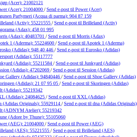
kjøp (Acer):
21002121
wer (Acer):
21004000
/
Send e-post
til Power (Acer)
gunen Parfymeri (Acqua di parma):
904 87 159
lleland (Activ):
55221555
/
Send e-post
til Brilleland (Activ)
gorama (Adax):
458 01 995
rris (Adax):
40483701
/
Send e-post
til Morris (Adax)
otek 1 (Aderma):
55224600
/
Send e-post
til Apotek 1 (Aderma)
rosko (Adidas):
948 40 446
/
Send e-post
til Eurosko (Adidas)
ersport (Adidas):
55117777
nkyard (Adidas):
55211584
/
Send e-post
til Junkyard (Adidas)
ssion (Adidas):
47202069
/
Send e-post
til Session (Adidas)
oe Gallery (Adidas):
94840446
/
Send e-post
til Shoe Gallery (Adidas)
oringen (Adidas):
21 07 95 05
/
Send e-post
til Skoringen (Adidas)
lt (Adidas):
55219342
L (Adidas):
24084625
/
Send e-post
til XXL (Adidas)
a (Adidas Originals):
55929114
/
Send e-post
til dna (Adidas Originals)
lt (ADNYM Atelier):
55219342
une (Adore by Thune):
55105060
ower (AEG):
21004000
/
Send e-post
til Power (AEG)
illeland (AES):
55221555
/
Send e-post
til Brilleland (AES)