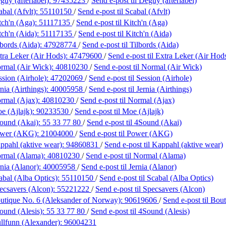
uy (afterlabel):
97435223
/
Send e-post
til Deguy (afterlabel)
bal (Afvlt):
55110150
/
Send e-post
til Scabal (Afvlt)
tch'n (Aga):
51117135
/
Send e-post
til Kitch'n (Aga)
tch'n (Aida):
51117135
/
Send e-post
til Kitch'n (Aida)
lbords (Aida):
47928774
/
Send e-post
til Tilbords (Aida)
tra Leker (Air Hods):
47479600
/
Send e-post
til Extra Leker (Air Hod
rmal (Air Wick):
40810230
/
Send e-post
til Normal (Air Wick)
ssion (Airhole):
47202069
/
Send e-post
til Session (Airhole)
nia (Airthings):
40005958
/
Send e-post
til Jernia (Airthings)
rmal (Ajax):
40810230
/
Send e-post
til Normal (Ajax)
e (Ajlajk):
90233530
/
Send e-post
til Moe (Ajlajk)
ound (Akai):
55 33 77 80
/
Send e-post
til 4Sound (Akai)
ower (AKG):
21004000
/
Send e-post
til Power (AKG)
ppahl (aktive wear):
94860831
/
Send e-post
til Kappahl (aktive wear)
rmal (Alama):
40810230
/
Send e-post
til Normal (Alama)
nia (Alanor):
40005958
/
Send e-post
til Jernia (Alanor)
abal (Alba Optics):
55110150
/
Send e-post
til Scabal (Alba Optics)
ecsavers (Alcon):
55221222
/
Send e-post
til Specsavers (Alcon)
utique No. 6 (Aleksander of Norway):
90619606
/
Send e-post
til Bou
ound (Alesis):
55 33 77 80
/
Send e-post
til 4Sound (Alesis)
llfunn (Alexander):
96004231