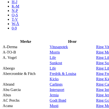
H-J
Aktiviteter
K-M
N-P
Q-S
T-V
Tilbud
W-Å
0-9
Inspirasjon
Merke
Hvor
A-Derma
Vitusapotek
Ring Vi
A-TO-B
Morris
Ring Mo
A. Vogel
Life
Ring Li
Søk
Sunkost
Ring Su
Abeego
Life
Ring Li
Abercrombie & Fitch
Fredrik & Louisa
Ring Fr
Kicks
Ring Ki
Abrand
Carlings
Ring Ca
Åpningstider
Abu Garcia
Intersport
Ring Int
Abus
Jernia
Ring Je
Parkering
AC Perchs
Godt Brød
Ring Go
Praktisk informasjon
Acana
Musti
Ring Mu