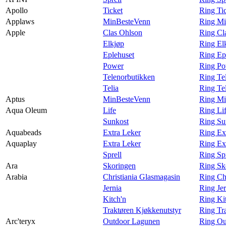
Apollo
Ticket
Ring Ti
Applaws
MinBesteVenn
Ring Mi
Apple
Clas Ohlson
Ring Cl
Elkjøp
Ring El
Eplehuset
Ring Ep
Power
Ring Po
Telenorbutikken
Ring Te
Telia
Ring Te
Aptus
MinBesteVenn
Ring Mi
Aqua Oleum
Life
Ring Li
Sunkost
Ring Su
Aquabeads
Extra Leker
Ring Ex
Aquaplay
Extra Leker
Ring Ex
Sprell
Ring Sp
Ara
Skoringen
Ring Sk
Arabia
Christiania Glasmagasin
Ring Ch
Jernia
Ring Jer
Kitch'n
Ring Ki
Traktøren Kjøkkenutstyr
Ring Tr
Arc'teryx
Outdoor Lagunen
Ring Ou