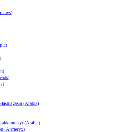
pplaws)
ple)
)
um)
eads)
ay)
a Glasmagasin (Arabia)
Kjøkkenutstyr (Arabia)
n (Arc'teryx)