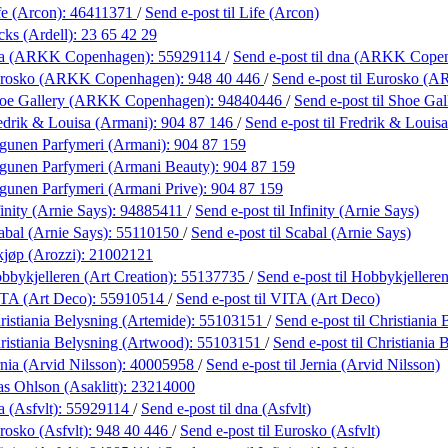
fe (Arcon):
46411371
/
Send e-post
til Life (Arcon)
cks (Ardell):
23 65 42 29
na (ARKK Copenhagen):
55929114
/
Send e-post
til dna (ARKK Cope
urosko (ARKK Copenhagen):
948 40 446
/
Send e-post
til Eurosko (
oe Gallery (ARKK Copenhagen):
94840446
/
Send e-post
til Shoe G
edrik & Louisa (Armani):
904 87 146
/
Send e-post
til Fredrik & Louis
gunen Parfymeri (Armani):
904 87 159
gunen Parfymeri (Armani Beauty):
904 87 159
gunen Parfymeri (Armani Prive):
904 87 159
inity (Arnie Says):
94885411
/
Send e-post
til Infinity (Arnie Says)
abal (Arnie Says):
55110150
/
Send e-post
til Scabal (Arnie Says)
kjøp (Arozzi):
21002121
bbykjelleren (Art Creation):
55137735
/
Send e-post
til Hobbykjelleren
TA (Art Deco):
55910514
/
Send e-post
til VITA (Art Deco)
ristiania Belysning (Artemide):
55103151
/
Send e-post
til Christiania
ristiania Belysning (Artwood):
55103151
/
Send e-post
til Christiania
nia (Arvid Nilsson):
40005958
/
Send e-post
til Jernia (Arvid Nilsson)
s Ohlson (Asaklitt):
23214000
 (Asfvlt):
55929114
/
Send e-post
til dna (Asfvlt)
rosko (Asfvlt):
948 40 446
/
Send e-post
til Eurosko (Asfvlt)