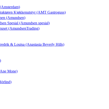
n (Amsterdam)
 Traktøren Kjøkkenutstyr (AMT Gastroguss)
unen (Amundsen)
dsen Spesial (Amundsen spesial)
huset (AmundsenTrading)
 Fredrik & Louisa (Anastasia Beverly Hills)
)
 (Ane Mone)
Börlind)