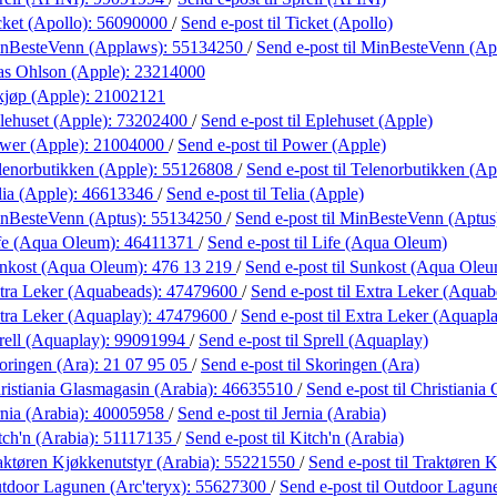
cket (Apollo):
56090000
/
Send e-post
til Ticket (Apollo)
nBesteVenn (Applaws):
55134250
/
Send e-post
til MinBesteVenn (A
as Ohlson (Apple):
23214000
kjøp (Apple):
21002121
lehuset (Apple):
73202400
/
Send e-post
til Eplehuset (Apple)
wer (Apple):
21004000
/
Send e-post
til Power (Apple)
lenorbutikken (Apple):
55126808
/
Send e-post
til Telenorbutikken (Ap
lia (Apple):
46613346
/
Send e-post
til Telia (Apple)
nBesteVenn (Aptus):
55134250
/
Send e-post
til MinBesteVenn (Aptus
fe (Aqua Oleum):
46411371
/
Send e-post
til Life (Aqua Oleum)
nkost (Aqua Oleum):
476 13 219
/
Send e-post
til Sunkost (Aqua Ole
tra Leker (Aquabeads):
47479600
/
Send e-post
til Extra Leker (Aquab
tra Leker (Aquaplay):
47479600
/
Send e-post
til Extra Leker (Aquapl
rell (Aquaplay):
99091994
/
Send e-post
til Sprell (Aquaplay)
oringen (Ara):
21 07 95 05
/
Send e-post
til Skoringen (Ara)
ristiania Glasmagasin (Arabia):
46635510
/
Send e-post
til Christiani
nia (Arabia):
40005958
/
Send e-post
til Jernia (Arabia)
tch'n (Arabia):
51117135
/
Send e-post
til Kitch'n (Arabia)
aktøren Kjøkkenutstyr (Arabia):
55221550
/
Send e-post
til Traktøren 
tdoor Lagunen (Arc'teryx):
55627300
/
Send e-post
til Outdoor Lagune