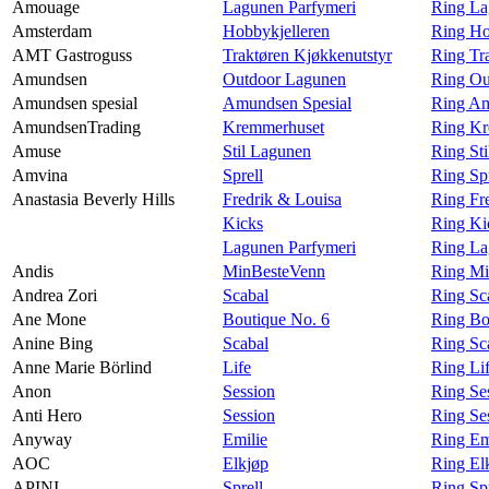
Amouage
Lagunen Parfymeri
Ring La
Amsterdam
Hobbykjelleren
Ring Ho
AMT Gastroguss
Traktøren Kjøkkenutstyr
Ring Tr
Amundsen
Outdoor Lagunen
Ring Ou
Amundsen spesial
Amundsen Spesial
Ring Am
AmundsenTrading
Kremmerhuset
Ring Kr
Amuse
Stil Lagunen
Ring St
Amvina
Sprell
Ring Sp
Anastasia Beverly Hills
Fredrik & Louisa
Ring Fre
Kicks
Ring Kic
Lagunen Parfymeri
Ring La
Andis
MinBesteVenn
Ring Mi
Andrea Zori
Scabal
Ring Sc
Ane Mone
Boutique No. 6
Ring Bo
Anine Bing
Scabal
Ring Sc
Anne Marie Börlind
Life
Ring Li
Anon
Session
Ring Se
Anti Hero
Session
Ring Se
Anyway
Emilie
Ring Em
AOC
Elkjøp
Ring El
APINI
Sprell
Ring Sp