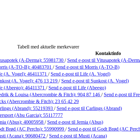
Tabell med aktuelle merkevarer
Kontaktinfo
tusapotek (A-Derma):
55981730
/
Send e-post
til Vitusapotek (A-Derm
rris (A-TO-B):
40483701
/
Send e-post
til Morris (A-TO-B)
fe (A. Vogel):
46411371
/
Send e-post
til Life (A. Vogel)
nkost (A. Vogel):
476 13 219
/
Send e-post
til Sunkost (A. Vogel)
fe (Abeego):
46411371
/
Send e-post
til Life (Abeego)
edrik & Louisa (Abercrombie & Fitch):
904 87 146
/
Send e-post
til F
cks (Abercrombie & Fitch):
23 65 42 29
rlings (Abrand):
55219393
/
Send e-post
til Carlings (Abrand)
ersport (Abu Garcia):
55117777
rnia (Abus):
40005958
/
Send e-post
til Jernia (Abus)
dt Brød (AC Perchs):
55990999
/
Send e-post
til Godt Brød (AC Perc
sti (Acana):
90680472
/
Send e-post
til Musti (Acana)