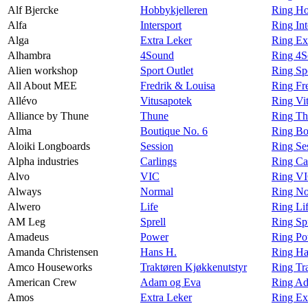
Alf Bjercke
Hobbykjelleren
Ring Ho
Alfa
Intersport
Ring Int
Alga
Extra Leker
Ring Ex
Alhambra
4Sound
Ring 4S
Alien workshop
Sport Outlet
Ring Sp
All About MEE
Fredrik & Louisa
Ring Fr
Allévo
Vitusapotek
Ring Vi
Alliance by Thune
Thune
Ring Th
Alma
Boutique No. 6
Ring Bo
Aloiki Longboards
Session
Ring Se
Alpha industries
Carlings
Ring Car
Alvo
VIC
Ring VI
Always
Normal
Ring No
Alwero
Life
Ring Li
AM Leg
Sprell
Ring Sp
Amadeus
Power
Ring Po
Amanda Christensen
Hans H.
Ring Ha
Amco Houseworks
Traktøren Kjøkkenutstyr
Ring Tr
American Crew
Adam og Eva
Ring Ad
Amos
Extra Leker
Ring Ex